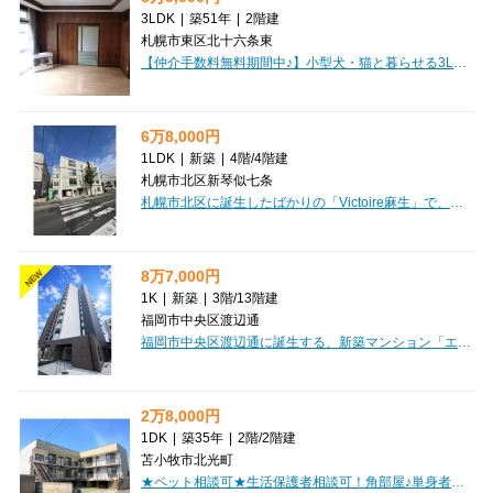
3LDK
|
築51年
|
2階建
札幌市東区北十六条東
【仲介手数料無料期間中♪】小型犬・猫と暮らせる3LDK戸建！約14帖の広々LDKに、8帖の和室と6帖の居室2部屋を備え、ご家族でゆったり過ごせます。駐車場1台分無料、独立洗面台・灯油暖房・バルコニー付き。即入居可能で、戸建て暮らしをすぐに始めたい方にもおすすめです♪
6万8,000円
1LDK
|
新築
|
4階
/
4階建
札幌市北区新琴似七条
札幌市北区に誕生したばかりの「Victoire麻生」で、新しい暮らしを始めてみませんか？2025年11月築の真新しいアパートで、最上階の角部屋、南向きの窓からはたっぷりの陽光が差し込む、日当たりの良い開放的なお部屋です。札幌市営地下鉄南北線「麻生駅」まで徒歩6分、JR札沼線「新琴似駅」へも徒歩7分と、2路線利用できるアクセス良好な立地。まいばすけっとへ徒歩2分、コンビニやドラッグストアも近く、日々の暮らしを豊かに彩ってくれます。広々35.0㎡の1LDKは、LDK9.5帖と洋室3.7帖でゆったりとお過ごしいただけます。システムキッチンや独立洗面台、バス・トイレ別で水回りも快適。インターネット利用料無料なのも嬉しいポイントです。オートロックや防犯カメラ、モニター付インターホンも完備で安心感に包まれます。敷金・礼金なしで初期費用を抑えていただけますし、保証人不要、2人入居や留学生の方もご相談ください。快適な新生活を「Victoire麻生」で始めてみませんか。
8万7,000円
NEW
1K
|
新築
|
3階
/
13階建
福岡市中央区渡辺通
福岡市中央区渡辺通に誕生する、新築マンション「エルプレイス天神南」で、新しい暮らしを始めてみませんか？福岡市営地下鉄七隈線「天神南」駅から徒歩4分と、都心へのアクセスも軽快。お出かけや通勤・通学にも大変便利な立地です。お部屋は広々21.9m²の1K。デザイナーズ仕様で、洗練された空間が広がります。さらに、嬉しい家具・家電付き！引っ越しの初期費用も抑えられ、スムーズに新生活をスタートできますね。バス・トイレ別、独立洗面台、システムキッチン、浴室乾燥機など、日々の快適さを支える設備が充実。オートロックや防犯カメラ、宅配BOXも完備しており、安心と便利さを兼ね備えています。周辺にはコンビニ、スーパー、ドラッグストア、病院が徒歩圏内に揃い、日々の生活がぐっと豊かになることでしょう。角部屋で日当りも良好。24時間ゴミ出し可能なのも嬉しいポイントです。ぜひ一度、この魅力的な新築物件をご覧ください。
2万8,000円
1DK
|
築35年
|
2階
/
2階建
苫小牧市北光町
★ペット相談可★生活保護者相談可！角部屋♪単身者様おすすめ！初期費用クレジットカード決済可能！お部屋探しはミニミニで♪