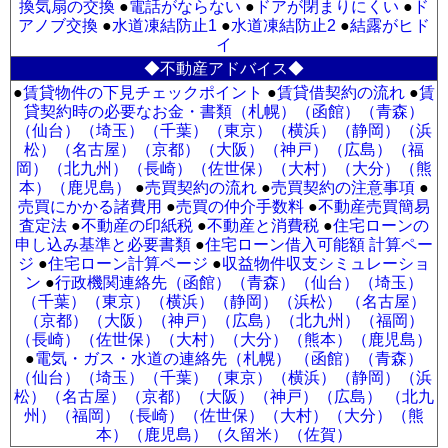
換気扇の交換
●
電話がならない
●
ドアが閉まりにくい
●
ド
アノブ交換
●
水道凍結防止1
●
水道凍結防止2
●
結露がヒド
イ
◆不動産アドバイス◆
●
賃貸物件の下見チェックポイント
●
賃貸借契約の流れ
●
賃
貸契約時の必要なお金・書類（札幌）
（函館）
（青森）
（仙台）
（埼玉）
（千葉）
（東京）
（横浜）
（静岡）
（浜
松）
（名古屋）
（京都）
（大阪）
（神戸）
（広島）
（福
岡）
（北九州）
（長崎）
（佐世保）
（大村）
（大分）
（熊
本）
（鹿児島）
●
売買契約の流れ
●
売買契約の注意事項
●
売買にかかる諸費用
●
売買の仲介手数料
●
不動産売買簡易
査定法
●
不動産の印紙税
●
不動産と消費税
●
住宅ローンの
申し込み基準と必要書類
●
住宅ローン借入可能額 計算ペー
ジ
●
住宅ローン計算ページ
●
収益物件収支シミュレーショ
ン
●
行政機関連絡先（函館）
（青森）
（仙台）
（埼玉）
（千葉）
（東京）
（横浜）
（静岡）
（浜松）
（名古屋）
（京都）
（大阪）
（神戸）
（広島）
（北九州）
（福岡）
（長崎）
（佐世保）
（大村）
（大分）
（熊本）
（鹿児島）
●
電気・ガス・水道の連絡先（札幌）
（函館）
（青森）
（仙台）
（埼玉）
（千葉）
（東京）
（横浜）
（静岡）
（浜
松）
（名古屋）
（京都）
（大阪）
（神戸）
（広島）
（北九
州）
（福岡）
（長崎）
（佐世保）
（大村）
（大分）
（熊
本）
（鹿児島）
（久留米）
（佐賀）