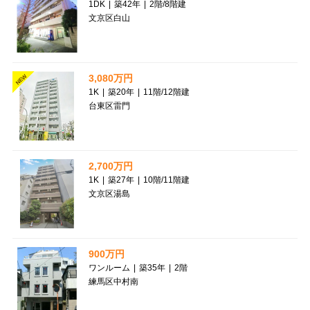
1DK
|
築42年
|
2階
/
8階建
文京区白山
3,080万円
NEW
1K
|
築20年
|
11階
/
12階建
台東区雷門
2,700万円
1K
|
築27年
|
10階
/
11階建
文京区湯島
900万円
ワンルーム
|
築35年
|
2階
練馬区中村南