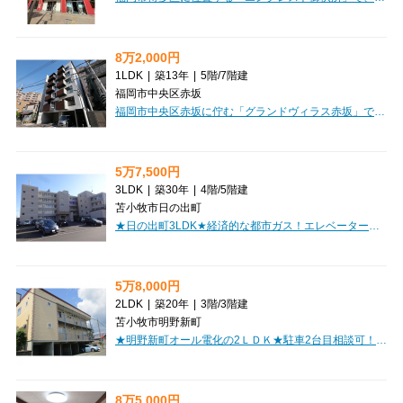
8万2,000円
1LDK
|
築13年
|
5階
/
7階建
福岡市中央区赤坂
福岡市中央区赤坂に佇む「グランドヴィラス赤坂」で、新しい暮らしを始めてみませんか？ 7階建ての5階にあるこちらのお部屋は、洗練されたデザイナーズ仕様で、なんと家具・家電付き！引っ越し費用を抑えて、すぐに快適な生活をスタートできるのが嬉しいポイントです。さらにインターネット利用料が無料なので、月々の出費も抑えられますよ。福岡市営地下鉄七隈線「桜坂駅」まで徒歩8分とアクセスも良好。周辺にはスーパーやコンビニ、ドラッグストア、病院が徒歩数分圏内に揃い、日々の生活がとても便利に。28.15㎡の1LDKは、お一人暮らしはもちろん、お二人での新生活にもぴったりです。オートロックや防犯カメラで安心のセキュリティ。バス・トイレ別、独立洗面台、浴室乾燥機、追い焚き機能、システムキッチン（IHクッキングヒーター）など、暮らしを豊かにする設備が充実しています。ぜひ一度、この魅力的なお部屋をご覧ください。
5万7,500円
3LDK
|
築30年
|
4階
/
5階建
苫小牧市日の出町
★日の出町3LDK★経済的な都市ガス！エレベーター付き！便利なバルコニー付！ファミリーにおすすめ！初期費用クレジットカード決済可能♪お部屋探しはミニミニで♪
5万8,000円
2LDK
|
築20年
|
3階
/
3階建
苫小牧市明野新町
★明野新町オール電化の2ＬＤＫ★駐車2台目相談可！敷金・礼金0円！コンビニ・スーパー徒歩圏内！
8万5,000円