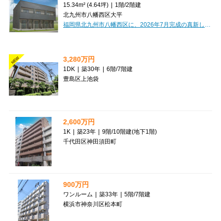
15.34m² (4.64坪)
|
1階
/
2階建
北九州市八幡西区大平
福岡県北九州市八幡西区に、2026年7月完成の真新しい貸店舗・貸事務所「仮KRCP 1号室」が誕生しました！新しいビジネスのスタートにぴったりの、ピカピカの空間で夢を叶えませんか？月額賃料55,000円（税込）、管理費2,000円と、お手頃な価格設定が魅力です。さらに、初期費用を抑えたい方には嬉しい礼金0円！事業に欠かせない駐車場も2台無料でご利用いただけます。専有面積15.34m²の1Kタイプは、小売・物販、美容・健康・介護、事務所など幅広い業種におすすめです。ブロードバンド回線も完備しているので、快適なビジネス環境がすぐに整いますよ。周辺にはコンビニ（徒歩2分）、病院（徒歩3分）、ドラッグストア（徒歩6分）、スーパー（徒歩7分）が揃い、従業員の方にもお客様にも便利な立地。角地で視認性も良く、新しい門出を力強くサポートしてくれる物件です。ぜひご検討ください！
3,280万円
NEW
1DK
|
築30年
|
6階
/
7階建
豊島区上池袋
2,600万円
1K
|
築23年
|
9階
/
10階建(地下1階)
千代田区神田須田町
900万円
ワンルーム
|
築33年
|
5階
/
7階建
横浜市神奈川区松本町