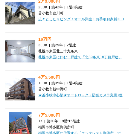
2万9,000円
2LDK
|
築42年
|
1階
/
2階建
苫小牧市豊川町
広々としたリビング！オール洋室！お手頃お家賃2LDK！初期費用クレジットカード決済OK！お部屋探しはミニミニで♪
16万円
3LDK
|
築29年
|
2階建
札幌市東区北三十九条東
札幌市東区に佇む一戸建て「北39条東18丁目戸建」で、ご家族との新しい暮らしを始めてみませんか？札幌市営地下鉄東豊線「栄町」駅から徒歩8分。周辺にはスーパー「ザ・ビッグエクスプレス」やドラッグストア「サツドラ」が徒歩4分、コンビニも徒歩5分圏内に揃い、日々の買い物に困らない大変便利な立地です。お子様の通学も、小学校へ徒歩9分、中学校へ徒歩11分と安心の距離なのが嬉しいポイントですね。広々とした89.8㎡の3LDKは、南向きで明るい陽光が差し込む心地よい空間。13帖のLDKはご家族の団らんにぴったりです。IHクッキングヒーター付きのシステムキッチンは3口コンロで、お料理の腕を存分に振るっていただけます。バス・トイレ別、独立洗面台、温水洗浄トイレなど水回りも充実。エアコンと灯油暖房で一年中快適にお過ごしいただけますよ。さらに、現在、6月末まで賃貸仲介手数料が無料となるキャンペーンを実施中！敷金・礼金も不要なので、初期費用をぐっと抑えて新生活をスタートできるチャンスです。ぜひこの機会に、ご家族皆様で快適な戸建てライフを始めてみませんか？お問い合わせを心よりお待ちしております。
4万5,500円
1LDK
|
築35年
|
1階
/
4階建
苫小牧市新中野町
★苫小牧中心部★オートロック・防犯カメラ完備♪便利なバルコニー付！内装キレイ！コンビニ徒歩圏内！単身者におすすめ！
7万5,000円
1K
|
築20年
|
9階
/
15階建
福岡市博多区御供所町
福岡市博多区に位置する「エンクレスト御供所」で、新しい暮らしを始めてみませんか？地下鉄3路線3駅が徒歩圏内で、最寄りの祇園駅までは徒歩4分と、通勤・通学やお出かけにも便利な立地が魅力です。お部屋は広々24.45m²の1Kタイプで、9階の角部屋ならではの開放感もたっぷり。オートロックや防犯カメラ、モニタ付インターホン完備でセキュリティ面も安心していただけます。さらに、バス・トイレ別、独立洗面台、2口コンロ付きのキッチン、室内洗濯機置場など、快適な毎日をサポートする設備が充実しています。そして、嬉しい「家具・家電付き」なので、初期費用を抑えてすぐに新生活をスタートできますよ！徒歩1分のコンビニをはじめ、スーパーやドラッグストア、病院も近くに揃い、日々の暮らしに嬉しい環境です。デザイナーズ物件ならではの洗練された空間で、あなたらしい素敵な毎日をぜひ実現してください。