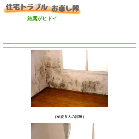
結露がヒドイ
（家族５人の部屋）