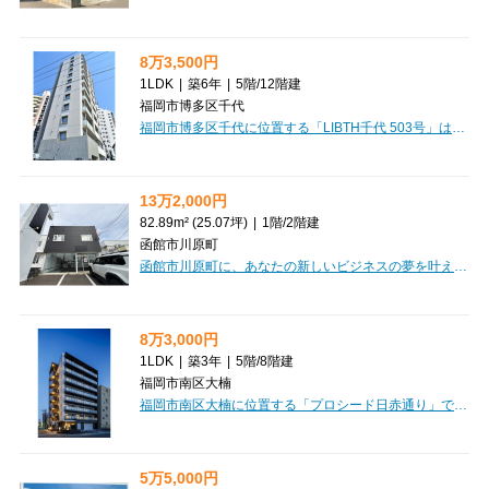
8万3,500円
1LDK
|
築6年
|
5階
/
12階建
福岡市博多区千代
福岡市博多区千代に位置する「LIBTH千代 503号」は、福岡市営地下鉄箱崎線「千代県庁口」駅から徒歩5分と、通勤・通学に便利な立地が魅力のマンションです。広々とした1LDK（34.99㎡）のお部屋は、お一人暮らしはもちろん、お二人での新生活にもぴったり。西向きの窓からは心地よい光が差し込みます。新生活を応援する家具・家電付きで、引っ越し後すぐに快適な暮らしが始められます。さらに、インターネット利用料無料なのも嬉しいポイント。システムキッチンは2口ガスコンロ付きでお料理も楽しく、バス・トイレ別、独立洗面台、浴室乾燥機と水回り設備も充実しています。オートロックや宅配BOX、防犯カメラも完備されており、安心と便利さを兼ね備えています。周辺にはスーパーやコンビニが徒歩2分圏内にあり、毎日のお買い物もスムーズ。病院も近く、いざという時も安心です。この素敵な「LIBTH千代 503号」で、新しい快適な毎日をスタートしませんか？ご質問やご内見のご希望など、お気軽にお問い合わせください。
13万2,000円
82.89m² (25.07坪)
|
1階
/
2階建
函館市川原町
函館市川原町に、あなたの新しいビジネスの夢を叶える素敵な貸店舗「メゾン川原」が登場しました！広々とした82.89㎡の空間は、内装を自由にデザインできるスケルトン仕様。飲食全般（重飲食含む）やカフェなど、あなたの理想のお店をゼロから作り上げることができますよ。西向きの明るい空間で、お客様を温かくお迎えするお店を始めてみませんか？函館市電「深堀町駅」から徒歩10分とアクセスも良く、さらに無料駐車場が4台分も完備されているのは、お客様にとっても嬉しいポイントですね。周辺にはコンビニやスーパー、病院、郵便局などが揃い、日々の営業にも便利な立地です。この機会にぜひご検討ください！新しい一歩を「メゾン川原」で踏み出しましょう。
8万3,000円
1LDK
|
築3年
|
5階
/
8階建
福岡市南区大楠
福岡市南区大楠に位置する「プロシード日赤通り」で、新しい暮らしを始めてみませんか？ゆったりとした1LDK（27.52㎡）は、お一人暮らしはもちろん、お二人での新生活にもぴったりです。こちらの物件の大きな魅力は、なんと言っても「家具家電プレゼント」！新生活のスタート費用を抑えたい方に嬉しいポイントですね。さらに、インターネット利用料が無料なので、月々の通信費を気にせず快適なネットライフをお楽しみいただけます。大切なペットとの暮らしも相談可能ですよ。オートロックやモニタ付インターホンでセキュリティも安心。システムキッチンや浴室乾燥機など、日々の生活を豊かにする設備も充実しています。周辺にはファミリーマート（徒歩1分）、くら寿司（徒歩1分）、福岡赤十字病院（徒歩2分）があり、お買い物やお食事、もしもの時も安心の環境です。小学校・中学校も徒歩圏内で、子育て世代にも嬉しい立地ですね。西鉄天神大牟田線「高宮駅」へは徒歩12分。少し足を延ばせば、天神エリアへのアクセスもスムーズです。駐車場もございますので、お車をお持ちの方も安心。ぜひ一度、この魅力的なお部屋をご覧になってみませ...
5万5,000円