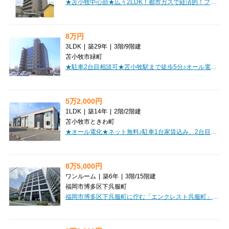
★苫小牧中心部★広々2LDK！都市ガスで経済的！ファミリーにおすすめ！オートロックでセキュリティー安心！初期費用クレジット決済OK！お部屋探しはミニミニで♪
8万円
3LDK
|
築29年
|
3階
/
9階建
苫小牧市緑町
★駐車2台目相談可★苫小牧駅まで徒歩5分♪オール電化！オートロック！リビング広々！ファミリーにおすすめ！初期費用クレジット決済OK!お部屋探しはミニミニで！
5万2,000円
1LDK
|
築14年
|
2階
/
2階建
苫小牧市ときわ町
★オール電化★ネット無料♪駐車1台家賃込み、2台目相談可♪システムキッチン・ウォシュレット完備！広々収納！初期費用クレジットカード決済可能！
8万5,000円
ワンルーム
|
築6年
|
3階
/
15階建
福岡市博多区下呉服町
福岡市博多区下呉服町に佇む「エンクレスト呉服町」で、新しい暮らしを始めてみませんか？福岡市営地下鉄箱崎線「呉服町」駅まで徒歩5分と、通勤・通学に便利なロケーションが魅力です。お部屋は広々26.59m²のワンルーム。バス・トイレ別はもちろん、システムキッチンに2口コンロ、独立洗面台と水回りの設備も充実しており、毎日を快適にお過ごしいただけます。さらに、ウォークインクローゼットで収納もたっぷり。嬉しい家具・家電付きなので、引っ越し時の初期費用も抑えられますね。オートロックや防犯カメラ、モニター付きインターホンでセキュリティ面も安心。宅配BOXも完備しているので、お留守の際も荷物の受け取りがスムーズです。インターネット利用料が無料なのも嬉しいポイント！コンビニやスーパー、病院、銀行が徒歩圏内に揃い、生活利便性も抜群。小学校まで徒歩2分と、お子様のいるご家庭にも心強い環境です。大切なペットと一緒に暮らせるのも見逃せない魅力。ぜひ一度、現地でこの快適な暮らしを体感してください。