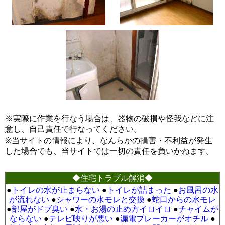
※実際に作業を行なう場合は、器物の破損や怪我などに注
意し、自己責任で行なってください。
※当サイトの情報により、なんらかの損害・不利益が発生
した場合でも、当サイトでは一切の責任を負いかねます。
◆住宅トラブル解消◆
●
トイレの水が止まらない
●
トイレが詰まった
●
お風呂の水
が流れない
●
シャワーの水モレと交換
●
蛇口からの水モレ
●
部屋がドブ臭い
●
水・お湯の止め方イロイロ
●
チャイムが
ならない
●
テレビ映りが悪い
●
漏電ブレーカーがオチル
●