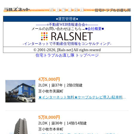
●運営管理者●
---------○不動産WEB情報連合会○---------
メールのお問い合わせはこちら→
■
会社概要
■
-インターネットで不動産住宅情報をコンサルティング-
© 2001-
2026, [Rals net] All rights resered
住宅トラブルお直し隊 トップページ
4万5,000円
2LDK
|
築37年
|
2階
/
2階建
苫小牧市美園町
★インターネット無料★ケーブルテレビ導入♪駐車料込みでお得！初期費用クレジットカード決済ＯＫ！
5万8,000円
2LDK
|
築36年
|
14階
/
14階建
苫小牧市本幸町