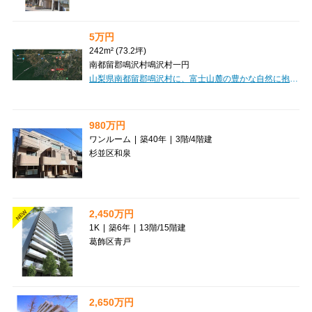
5万円
242m² (73.2坪)
南都留郡鳴沢村鳴沢村一円
山梨県南都留郡鳴沢村に、富士山麓の豊かな自然に抱かれた「紅葉台センチュリーヴィラ」の土地をご紹介します。約242㎡の広々とした敷地は、田舎暮らしやリゾートの拠点として、あなたの夢を形にするのに最適です。上下水道や電気といった生活に必要なインフラが整っていますので、快適な暮らしの基盤も安心です。美しい自然の中で、自分だけの特別な場所を創りませんか？この素晴らしい機会を、ぜひご検討ください。価格は5万円です。【維持管理費】・土地のみ：15,000円／年額・土地・建物：42,000円／年額【購入後の費用】・名義変更手数料：100,000円・建築工事負担金（新築時）：200,000円・重機使用負担金：50,000円・水道加入金：200,000円
980万円
ワンルーム
|
築40年
|
3階
/
4階建
杉並区和泉
2,450万円
NEW
1K
|
築6年
|
13階
/
15階建
葛飾区青戸
2,650万円