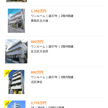
1,350万円
ワンルーム
|
築37年
|
2階
/
4階建
豊島区北大塚
980万円
ワンルーム
|
築37年
|
2階
/
4階建
足立区大谷田
890万円
NEW
ワンルーム
|
築37年
|
3階
/
5階建
北区神谷
2,770万円
NEW
1K
|
築6年
|
10階
/
11階建