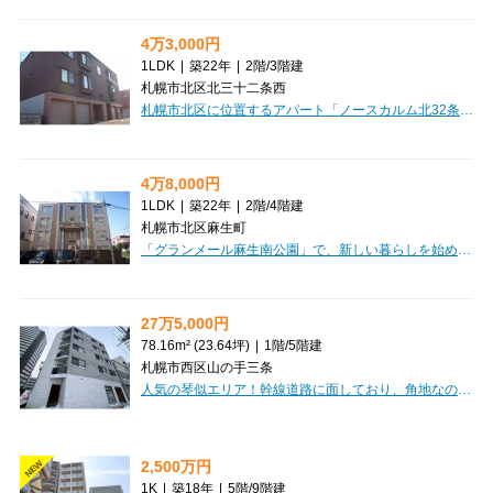
4万3,000円
1LDK
|
築22年
|
2階
/
3階建
札幌市北区北三十二条西
札幌市北区に位置するアパート「ノースカルム北32条」で、新しい暮らしを始めてみませんか？札幌市営地下鉄南北線「北３４条」駅まで徒歩5分と、通勤・通学に便利な立地が魅力です。お家賃は43,000円、管理費は0円で経済的にも嬉しいですね。周辺にはコンビニまで徒歩1分、スーパーや病院も徒歩5分圏内に揃い、毎日の生活がぐっと便利になりますよ。お部屋は広々31.01m²の1LDK。南向きで日当たり良好なのが嬉しいポイントです。LDKは9.2帖、洋室は4.5帖とゆとりのある空間で、バス・トイレ別、独立洗面台、温水洗浄トイレなど、水回り設備も充実しています。冬には嬉しい灯油暖房も完備。モニタ付インターホンでセキュリティも安心です。さらに、敷金・礼金ゼロで初期費用を抑えられるのも大きな魅力。保証人不要で家賃保証会社も利用できますので、スムーズにお引越しいただけます。駐車場もございますので、お車をお持ちの方も安心です。ぜひこの機会に、快適な新生活を「ノースカルム北32条」でスタートさせてください。
4万8,000円
1LDK
|
築22年
|
2階
/
4階建
札幌市北区麻生町
「グランメール麻生南公園」で、新しい暮らしを始めてみませんか？札幌市営地下鉄南北線「麻生駅」から徒歩4分と、通勤・通学に便利な立地が魅力です。JR札沼線「新琴似駅」も徒歩圏内で、複数路線が利用できるのは嬉しいポイントですね。お部屋は広々1LDK（LDK11.3帖、洋室5.2帖）の東向き角部屋で、日当たりも良好。バス・トイレ別はもちろん、独立洗面台や温水洗浄トイレ、室内洗濯機置場など、快適な毎日をサポートする設備が充実しています。冬に嬉しい灯油暖房や、インターネット利用料無料も家計に優しいですね。周辺にはスーパー（東光ストア）やコンビニ、ドラッグストア、病院が徒歩6分圏内に揃い、お買い物も安心。ペットとの新生活や、お二人でのご入居もご相談いただけます。礼金・敷金ゼロで初期費用を抑えられるのも魅力的。ぜひ一度ご内覧ください！
27万5,000円
78.16m² (23.64坪)
|
1階
/
5階建
札幌市西区山の手三条
人気の琴似エリア！幹線道路に面しており、角地なので視認性も高い物件です。テナント探しはCLEAR不動産にお任せください。オンライン内見・相談も可能ですのでお気軽にご相談ください。
2,500万円
NEW
1K
|
築18年
|
5階
/
9階建