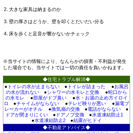
大きな家具は納まるのか
壁の厚さはどうか、壁を叩くとだいだい分る
床を歩くと足音が響かないかチェック
※当サイトの情報により、なんらかの損害・不利益が発生
した場合でも、当サイトでは一切の責任を負いかねます。
◆住宅トラブル解消◆
●
トイレの水が止まらない
●
トイレが詰まった
●
お風呂
の水が流れない
●
シャワーの水モレと交換
●
蛇口から
の水モレ
●
部屋がドブ臭い
●
水・お湯の止め方イロイ
ロ
●
チャイムがならない
●
テレビ映りが悪い
●
漏電ブ
レーカーがオチル
●
換気扇の交換
●
電話がならない
●
ドアが閉まりにくい
●
ドアノブ交換
●
水道凍結防止1
●
水道凍結防止2
●
結露がヒドイ
◆不動産アドバイス◆