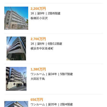
2,200万円
1K
|
築9年
|
2階
/
6階建
板橋区小豆沢
2,700万円
1K
|
築6年
|
6階
/
11階建
横浜市中区長者町
1,380万円
ワンルーム
|
築34年
|
5階
/
7階建
大田区千鳥
650万円
ワンルーム
|
築35年
|
2階
/
4階建