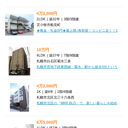
4万2,000円
2LDK
|
築32年
|
3階
/
3階建
苫小牧市船見町
★敷金・礼金0円★最上階♪角部屋！コンビニ近く！2口コンロ付き！初期費用クレジット決済OK!お部屋探しはミニミニで♪
10万円
4LDK
|
築37年
|
7階
/
9階建
札幌市白石区菊水三条
札幌市営地下鉄東西線「菊水」駅から徒歩3分という【駅近】の好立地に、ご家族の夢を育む「ガーデンハウス南一条通」が登場しました！広々82.3㎡の4LDKは、ゆったりと過ごしたいご家族にぴったりの空間です。南西向きで日当り良好なリビングには、明るい光が差し込み、心地よい毎日を演出してくれます。システムキッチンやエアコン、温水洗浄トイレ、独立洗面台など、暮らしを豊かにする設備が充実しているのが嬉しいポイント。インターネット利用料無料も、毎日の生活をサポートしてくれますね。宅配BOXがあるので、お忙しい日も荷物の受け取りに困ることはありません。徒歩圏内にはコンビニやスーパー、病院、銀行が揃い、生活利便性も抜群。小学校・中学校も近く、子育て世代にも安心の環境が整っています。分譲タイプならではのしっかりとした造りも魅力です。保証人不要で2人入居もご相談いただけますので、新しい生活をここから始めてみませんか？
4万2,000円
1K
|
築6年
|
1階
/
4階建
札幌市北区北三十六条西
札幌市北区の「MKR.BLD」で、新しい暮らしを始めてみませんか？札幌市営地下鉄南北線「麻生駅」まで徒歩9分、JR札沼線「新琴似駅」も徒歩圏内で、複数路線が利用できる便利な立地が魅力です。広々9.7帖の1Kタイプは、お一人暮らしはもちろん、2人入居もご相談いただけます。お部屋は、お洒落なデザイナーズ仕様で、毎日を心地よく過ごせるフローリング。寒い冬も安心の灯油暖房や、快適なエアコンも完備しています。インターネット利用料が無料なのも嬉しいポイントですね。お料理が楽しくなるシステムキッチンは2口コンロ付き。バス・トイレ別、独立洗面台、温水洗浄トイレと水回りも充実しています。オートロックや防犯カメラ、モニタ付インターホン、宅配BOXなど、セキュリティと利便性も兼ね備えており安心です。さらに、敷金・礼金ゼロで初期費用を抑えられるのも魅力的。保証人不要でご契約いただける点も嬉しいですね。日当たりの良いお部屋で、素敵な新生活をスタートさせてください。
6万5,000円
1LDK
|
築7年
|
3階
/
4階建