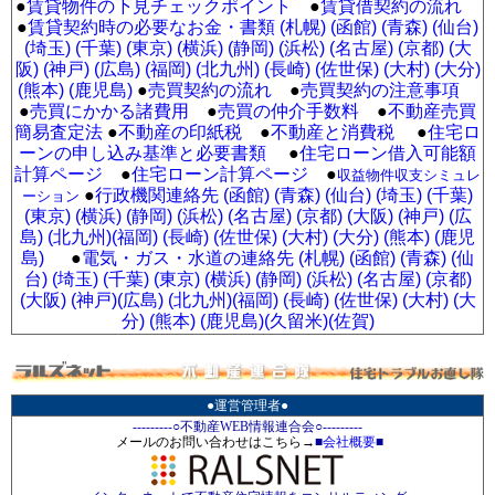
●
賃貸物件の下見チェックポイント
●
賃貸借契約の流れ
●
賃貸契約時の必要なお金・書類 (札幌)
(函館)
(青森)
(仙台)
(埼玉)
(千葉)
(東京)
(横浜)
(静岡)
(浜松)
(名古屋)
(京都)
(大
阪)
(神戸)
(広島)
(福岡)
(北九州)
(長崎)
(佐世保)
(大村)
(大分)
(熊本)
(鹿児島)
●
売買契約の流れ
●
売買契約の注意事項
●
売買にかかる諸費用
●
売買の仲介手数料
●
不動産売買
簡易査定法
●
不動産の印紙税
●
不動産と消費税
●
住宅ロ
ーンの申し込み基準と必要書類
●
住宅ローン借入可能額
計算ページ
●
住宅ローン計算ページ
●
収益物件収支シミュレ
●
行政機関連絡先 (函館)
(青森)
(仙台)
(埼玉)
(千葉)
ーション
(東京)
(横浜)
(静岡)
(浜松)
(名古屋)
(京都)
(大阪)
(神戸)
(広
島)
(北九州)
(福岡)
(長崎)
(佐世保)
(大村)
(大分)
(熊本)
(鹿児
島)
●
電気・ガス・水道の連絡先 (札幌)
(函館)
(青森)
(仙
台)
(埼玉)
(千葉)
(東京)
(横浜)
(静岡)
(浜松)
(名古屋)
(京都)
(大阪)
(神戸)
(広島)
(北九州)
(福岡)
(長崎)
(佐世保)
(大村)
(大
分)
(熊本)
(鹿児島)
(久留米)
(佐賀)
●運営管理者●
---------○不動産WEB情報連合会○---------
メールのお問い合わせはこちら→
■
会社概要
■