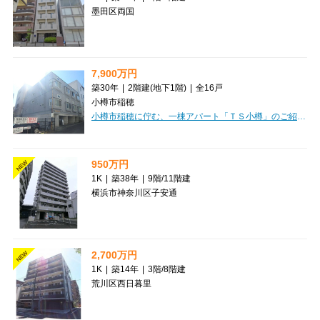
墨田区両国
7,900万円
築30年
|
2階建
(地下1階)
|
全16戸
小樽市稲穂
小樽市稲穂に佇む、一棟アパート「ＴＳ小樽」のご紹介です。JR函館本線「小樽駅」からなんと徒歩3分という、大変魅力的な立地が自慢です。日々の通勤・通学はもちろん、お出かけにも便利なこの場所は、入居者様にとって嬉しいポイントになるでしょう。投資物件として特に嬉しいのは、現在満室稼働中という点。購入後すぐに安定した家賃収入が期待できますね。全16戸がワンルームで、ロフト付きのお部屋は空間を有効活用でき、入居者様にも大変好評です。高速インターネット回線も完備しており、現代のニーズにもしっかり応えています。徒歩圏内にはコンビニ、郵便局、ドラッグストア、スーパー、銀行、ドン・キホーテなど、生活に欠かせない施設が充実しており、入居者様の暮らしを強力にサポートします。利便性の高いこの場所で、安定した運用を始めてみませんか？
950万円
NEW
1K
|
築38年
|
9階
/
11階建
横浜市神奈川区子安通
2,700万円
NEW
1K
|
築14年
|
3階
/
8階建
荒川区西日暮里