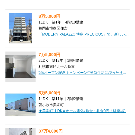
8万5,000円
1LDK
|
築1年
|
4階
/
10階建
福岡市博多区住吉
「MODERN PALAZZO 博多 PRECIOUS」で、新しい暮らしを始めてみませんか？2024年11月築の築浅マンションで、日々の生活がぐっと快適になりますよ。広々とした1LDK（27.06㎡）のお部屋は、お一人暮らしはもちろん、カップルにもおすすめです。なんと、家具・家電付きで、初期費用を抑えたい方には嬉しいポイント！インターネット利用料も無料なので、入居後すぐに快適なネット環境が手に入ります。大切なペットと一緒に暮らせるのも魅力ですね。オートロックや防犯カメラ、モニタ付インターホンでセキュリティも安心。宅配BOXも完備しているので、お留守の時も荷物の受け取りに困りません。周辺にはローソン（徒歩1分）、マックスバリュエクスプレス（徒歩2分）があり、お買い物も便利。バス・トイレ別、温水洗浄トイレ、シャワー付洗面化粧台など、水回りも充実しています。フローリングのお部屋で快適な新生活を始めましょう！
7万5,000円
2LDK
|
築12年
|
1階
/
4階建
札幌市東区北十六条東
\\㊗オープン記念キャンペーン中// 新生活にぴったりの、快適な2LDKマンションをご紹介！札幌市東区「コーリン16」は、環状通東駅から徒歩4分の好立地。広々58.63㎡の2LDKは、ご家族やカップルに嬉しい広さです。システムキッチン、3口コンロ、独立洗面台など設備も充実。さらに、冬も安心のロードヒーティング完備で、快適な毎日をサポートします。スーパーやコンビニが徒歩3分圏内に複数あり、毎日のお買い物もラクラク。初期費用を抑えられる礼金なしも魅力です。
5万5,000円
1LDK
|
築11年
|
2階
/
2階建
苫小牧市美園町
★美園町1LDK★オール電化♪敷金・礼金0円！駐車場1台無料！おしゃれな外観！リビング広々！初期費用クレジット決済OK！お部屋探しはミニミニで♪
37万4,000円