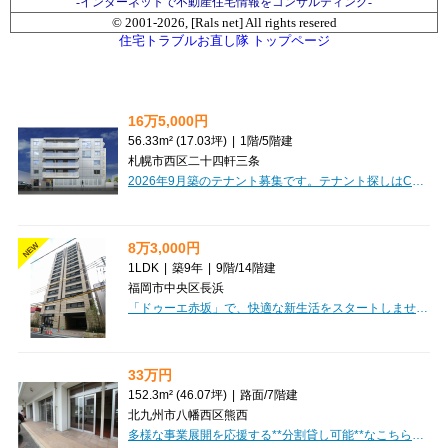
-インターネットで不動産住宅情報をコンサルティング-
© 2001-
2026, [Rals net] All rights resered
住宅トラブルお直し隊 トップページ
16万5,000円
56.33m² (17.03坪)
|
1階
/
5階建
札幌市西区二十四軒三条
2026年9月築のテナント募集です。テナント探しはCLEAR不動産にお任せください。オンライン内見・相談も可能ですのでお気軽にご相談ください。
8万3,000円
NEW
1LDK
|
築9年
|
9階
/
14階建
福岡市中央区長浜
「ドゥーエ赤坂」で、快適な新生活をスタートしませんか？福岡市営地下鉄空港線「赤坂」駅から徒歩9分と、都心へのアクセスも軽快な立地です。月々83,000円、管理費3,000円でご案内する1LDK（26.73m²）のお部屋は、敷金・礼金なしで初期費用を抑えられるのが嬉しいポイント。システムキッチンには2口ガスコンロ、バス・トイレ別で独立洗面台や浴室乾燥機も完備しており、水回りも充実しています。エアコンや冷蔵庫、さらに家具・家電付きなので、お引越しの負担もぐっと軽くなりますね。ウォークインクローゼットをはじめ、全居室収納やシューズボックスなど収納スペースも豊富で、お部屋をすっきりと保てます。インターネット利用料無料も魅力的です。オートロックや防犯カメラ、モニタ付インターホンでセキュリティも安心。宅配BOXや24時間ゴミ出し可能など、日々の暮らしを快適にする設備が揃っています。大切なペット（猫も相談可）と一緒に暮らせるのも大きな魅力。徒歩圏内にはスーパーやコンビニ、ドラッグストア、さらには小中学校も揃っており、生活利便性も抜群です。日勤の管理人さんがいる14階建てマンショ...
33万円
152.3m² (46.07坪)
|
路面
/
7階建
北九州市八幡西区熊西
多様な事業展開を応援する**分割貸し可能**なこちらの物件は、筑豊電気鉄道線「熊西駅」からわずか**徒歩2分**という【駅近】の好立地が魅力です。1階路面店は前面ガラス張りで開放感があり、角地ならではの視認性の高さは、お客様を自然と惹きつけることでしょう。広々とした152.3㎡の空間は、小売・物販、美容・健康・介護、教育・スクールなど、幅広い業種に対応可能です。快適なビジネス環境を支えるエアコン・ビルトインエアコンが完備され、お車でのご来店にも安心の駐車場4台分（月額8,800円）も確保されています。周辺にはコンビニ（徒歩2分）や病院（徒歩3分）、スーパー（徒歩8分）があり、日々の利便性も抜群。2026年9月のお引き渡しを予定しており、新しいスタートに最適なこの場所で、あなたのビジネスを次のステージへ進めてみませんか？