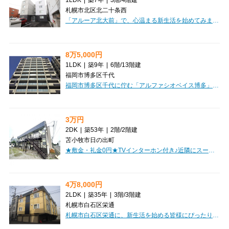
札幌市北区北二十条西
「アルーア北大前」で、心温まる新生活を始めてみませんか？札幌市営地下鉄南北線「北１８条」駅から徒歩4分と、通勤・通学にも便利な立地が魅力です。広々9.9帖のLDKは、カウンターキッチンで会話も弾む素敵な空間。4.1帖の洋室と合わせて、お一人暮らしはもちろん、お二人での新生活にもぴったりな1LDKです。西向きの角部屋で日当たりも良好！明るいお部屋で毎日を気持ちよく過ごせますよ。オートロックや防犯カメラ、モニター付インターホンで安心のセキュリティ。ウォークインクローゼットやシューズボックスで収納も充実しています。都市ガス、エアコン、バス・トイレ別、独立洗面台、温水洗浄トイレなど、快適な暮らしをサポートする設備も満載。インターネット利用料が無料なのも嬉しいポイントです！ペット相談可なので、大切な家族の一員と一緒に暮らすこともできます。周辺にはスーパーやコンビニ、保育園、小中学校、病院などが徒歩圏内に揃い、日々の暮らしに大変便利。敷金・礼金ゼロで初期費用を抑えられるのも魅力的ですね。このデザイナーズマンションで、理想の暮らしを始めてみませんか。
8万5,000円
1LDK
|
築9年
|
6階
/
13階建
福岡市博多区千代
福岡市博多区千代に佇む「アルファシオベイス博多」で、新しい暮らしを始めてみませんか？福岡市営地下鉄箱崎線「千代県庁口」駅から徒歩3分という、毎日の通勤・通学に嬉しい駅近の立地が魅力です。お部屋は広々34.8㎡の1LDK。お一人暮らしはもちろん、カップルにもぴったりのゆとりの空間です。月々85,000円、管理費3,000円で、憧れの分譲タイプマンションに住めるのも嬉しいポイントですね。室内はデザイナーズ仕様で、家具・家電付きなので、引っ越しもスムーズに始められます。オートロックや防犯カメラでセキュリティも安心。バス・トイレ別、独立洗面台、追い焚き風呂と水回りも充実しており、快適な毎日をサポートします。徒歩1分圏内にスーパーや飲食店があり、コンビニや病院も近く、生活利便性も抜群。小学校・中学校も徒歩圏内で、子育て世代にも優しい環境です。快適な設備と便利な周辺環境が揃ったこのお部屋で、素敵な新生活をぜひスタートさせてください。
3万円
2DK
|
築53年
|
2階
/
2階建
苫小牧市日の出町
★敷金・礼金0円★TVインターホン付き♪近隣にスーパー・コンビニ！初期費用クレジット決済OK!お部屋探しはミニミニで♪
4万8,000円
2LDK
|
築35年
|
3階
/
3階建
札幌市白石区栄通
札幌市白石区栄通に、新生活を始める皆様にぴったりの「メゾン28」をご紹介します！広々47.8㎡の2LDKは、お二人での暮らしはもちろん、小さなお子様がいらっしゃるご家庭にもゆとりをもたらします。大切なペットと一緒に暮らせるのが嬉しいポイント。さらに、インターネット利用料無料なので、毎月の通信費を気にせず快適なオンラインライフを楽しめますよ。お買い物に便利なスーパーやコンビニ、ドラッグストアが徒歩圏内に揃い、小学校や病院も近く、子育て世代にも安心の環境です。初期費用を抑えたい方に嬉しい敷金・礼金ゼロ！駐車場も完備しているので、お車をお持ちの方も安心です。防犯カメラやモニタ付インターホンでセキュリティ面も配慮されており、東向きのお部屋で気持ちの良い朝を迎えられます。快適な設備と充実した周辺環境が魅力のこのお部屋で、素敵な毎日を始めてみませんか？