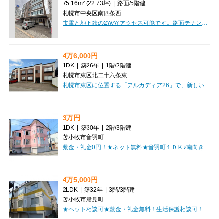
75.16m² (22.73坪)
|
路面
/
5階建
札幌市中央区南四条西
市電と地下鉄の2WAYアクセス可能です。路面テナント、業種は相談になります。テナント探しはCLEAR不動産にお任せください。オンライン内見・相談も可能ですのでお気軽にご相談ください。
4万6,000円
1DK
|
築26年
|
1階
/
2階建
札幌市東区北二十六条東
札幌市東区に位置する「アルカディア26」で、新しい暮らしを始めてみませんか？1DKの間取りは、DK6.5帖と洋室7.0帖でゆったりとした空間が魅力です。お家賃は月々46,000円、管理費3,000円で、敷金・礼金が不要なのも嬉しいポイントですね。札幌市営地下鉄南北線「北24条駅」まで徒歩10分と、複数路線が利用できるため通勤・通学にも便利です。お部屋は西向きで日当り良好！エアコンや冬に嬉しい灯油暖房、バス・トイレ別、独立洗面台、室内洗濯機置場など、快適な毎日をサポートする設備が充実しています。周辺には東光ストア（徒歩3分）、ローソン（徒歩3分）、サツドラ（徒歩4分）があり、日々のお買い物に困ることはありません。病院や郵便局も近く、生活利便性の高い立地です。保証人不要でご契約いただける点も安心ですね。ぜひ一度、内見にいらしてください。
3万円
1DK
|
築30年
|
2階
/
3階建
苫小牧市音羽町
敷金・礼金0円！★ネット無料★音羽町１ＤＫ♪南向きの出窓で日当良好！近隣商業施設あり！初期費用クレジットカード決済OK！お部屋探しはミニミニで♪
4万5,000円
2LDK
|
築32年
|
3階
/
3階建
苫小牧市船見町
★ペット相談可★敷金・礼金無料！生活保護相談可！コンビニ徒歩圏内！初期費用クレジット決済OK!お部屋探しはミニミニで！