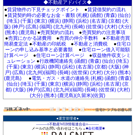
◆不動産アドバイス◆
●
賃貸物件の下見チェックポイント
●
賃貸借契約の流れ
●
賃貸契約時の必要なお金・書類 (札幌)
(函館)
(青森)
(仙台)
(埼玉)
(千葉)
(東京)
(横浜)
(静岡)
(浜松)
(名古屋)
(京都)
(大
阪)
(神戸)
(広島)
(福岡)
(北九州)
(長崎)
(佐世保)
(大村)
(大分)
(熊本)
(鹿児島)
●
売買契約の流れ
●
売買契約の注意事項
●
売買にかかる諸費用
●
売買の仲介手数料
●
不動産売買
簡易査定法
●
不動産の印紙税
●
不動産と消費税
●
住宅ロ
ーンの申し込み基準と必要書類
●
住宅ローン借入可能額
計算ページ
●
住宅ローン計算ページ
●
収益物件収支シミ
ュレーション
●
行政機関連絡先 (函館)
(青森)
(仙台)
(埼玉)
(千葉)
(東京)
(横浜)
(静岡)
(浜松)
(名古屋)
(京都)
(大阪)
(神
戸)
(広島)
(北九州)
(福岡)
(長崎)
(佐世保)
(大村)
(大分)
(熊本)
(鹿児島)
●
電気・ガス・水道の連絡先 (札幌)
(函館)
(青森)
(仙台)
(埼玉)
(千葉)
(東京)
(横浜)
(静岡)
(浜松)
(名古屋)
(京
都)
(大阪)
(神戸)
(広島)
(北九州)
(福岡)
(長崎)
(佐世保)
(大村)
(大分)
(熊本)
(鹿児島)
(久留米)
(佐賀)
●運営管理者●
---------○不動産WEB情報連合会○---------
メールのお問い合わせはこちら→
■
会社概要
■