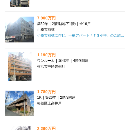
7,900万円
築30年
|
2階建
(地下1階)
|
全16戸
小樽市稲穂
小樽市稲穂に佇む、一棟アパート「ＴＳ小樽」のご紹介です。JR函館本線「小樽駅」からなんと徒歩3分という、大変魅力的な立地が自慢です。日々の通勤・通学はもちろん、お出かけにも便利なこの場所は、入居者様にとって嬉しいポイントになるでしょう。投資物件として特に嬉しいのは、現在満室稼働中という点。購入後すぐに安定した家賃収入が期待できますね。全16戸がワンルームで、ロフト付きのお部屋は空間を有効活用でき、入居者様にも大変好評です。高速インターネット回線も完備しており、現代のニーズにもしっかり応えています。徒歩圏内にはコンビニ、郵便局、ドラッグストア、スーパー、銀行、ドン・キホーテなど、生活に欠かせない施設が充実しており、入居者様の暮らしを強力にサポートします。利便性の高いこの場所で、安定した運用を始めてみませんか？
1,190万円
ワンルーム
|
築43年
|
4階
/
8階建
横浜市中区弥生町
1,780万円
1K
|
築26年
|
2階
/
3階建
杉並区上高井戸
2,260万円