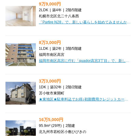
9万9,000円
2LDK
|
築4年
|
2階
/
5階建
札幌市北区北二十八条西
「Partire N28」で、新しい暮らしを始めてみませんか？札幌市営地下鉄南北線「北24条」駅まで徒歩6分、「北34条」駅へも徒歩7分と、通勤通学に便利な立地です。周辺にはスーパーやコンビニ、ドラッグストアが揃い、日々のお買い物もらくらくこなせます。広々57.28㎡の2LDKは、16帖のLDKが魅力のデザイナーズマンション。南向きバルコニーで日当たりも良好なのが嬉しいポイントです。システムキッチンには3口コンロ、バス・トイレ別、独立洗面台、温水洗浄トイレと水回りも充実。エアコン、室内洗濯機置場はもちろん、冬に嬉しいロードヒーティングも完備しています。オートロックや防犯カメラ、宅配BOXで安心・快適な毎日をサポート。納戸やシューズボックスなど収納もたっぷりございます。敷金は1ヶ月分、礼金はございません。2人入居や保証人不要のご相談も可能ですので、ぜひ一度ご覧ください！
8万3,000円
1LDK
|
築2年
|
3階
/
5階建
福岡市南区高宮
福岡市南区高宮に佇む「quador高宮3丁目」で、新しい暮らしを始めてみませんか？2023年11月築の築浅マンションで、日々の生活がぐっと快適になりますよ。西鉄天神大牟田線「高宮」駅から徒歩6分とアクセスも良好。お部屋は人気の1LDK、専有面積29.64m²でゆったりお過ごしいただけます。嬉しい家具・家電付きなので、引っ越し準備もスムーズに進みますね。システムキッチンで毎日のお料理も楽しく、バス・トイレ別、温水洗浄トイレ、浴室乾燥機など水回りも充実しています。オートロックや防犯カメラで安心のセキュリティも魅力。エレベーターも完備しています。周辺には、にしてつストアやセブンイレブン、ドラッグ新生堂が徒歩圏内にあり、お買い物に困ることはありません。病院も近く、もしもの時も安心です。デザイナーズ物件ならではの洗練された空間で、ぜひ素敵な新生活を実現してください。
3万3,000円
1DK
|
築32年
|
2階
/
2階建
苫小牧市東開町
★東地区★駐車料込でお得♪初期費用クレジットカード決済ＯＫ！単身者におすすめ！
16万5,000円
95.9m² (29坪)
|
2階建
北九州市若松区小敷ひびきの