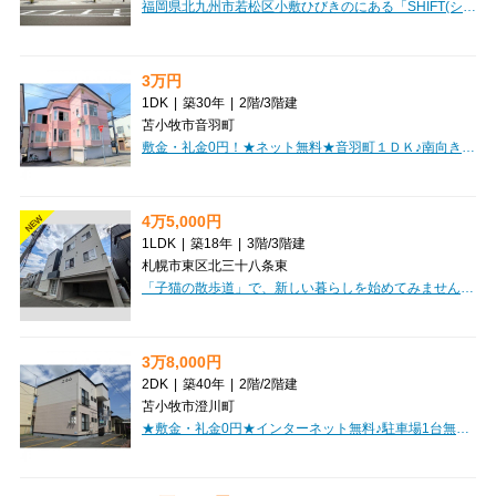
福岡県北九州市若松区小敷ひびきのにある「SHIFT(シフト)」のご紹介です。広々とした専有面積95.9㎡を誇るこの貸店舗・貸事務所は、あなたの新しいビジネスの拠点にぴったり。木造2階建ての建物は、落ち着いた雰囲気の中で業務に集中できる環境を提供します。お車でのアクセスも安心の駐車場2台分が無料でご利用いただけます。周辺にはアルゾひびきの店（徒歩4分）やセブンイレブン（徒歩4分）があり、お仕事中のちょっとした買い物にも困りません。角地に位置しており、視認性も良好です。初期費用を抑えたい方に嬉しい礼金0円！月額165,000円（税込）で、この広さと設備を手に入れるチャンスです。新しいビジネスのスタートを「SHIFT(シフト)」で叶えませんか？ぜひ一度、ご内覧ください。
3万円
1DK
|
築30年
|
2階
/
3階建
苫小牧市音羽町
敷金・礼金0円！★ネット無料★音羽町１ＤＫ♪南向きの出窓で日当良好！近隣商業施設あり！初期費用クレジットカード決済OK！お部屋探しはミニミニで♪
4万5,000円
NEW
1LDK
|
築18年
|
3階
/
3階建
札幌市東区北三十八条東
「子猫の散歩道」で、新しい暮らしを始めてみませんか？札幌市営地下鉄東豊線「栄町」駅から徒歩8分の場所に位置し、通勤・通学にも便利なアパートです。開放感あふれる9.2帖のLDKは、ゆったりとくつろげる空間。洋室4.1帖と合わせた1LDKの間取りは、お一人暮らしはもちろん、お二人での新生活にもぴったりです。日当り良好なのも嬉しいポイントですね。バス・トイレ別、温水洗浄トイレ、シャワー付洗面化粧台など水回りの設備も充実。エアコンや冬に嬉しい灯油暖房、モニター付インターホンも完備しており、快適で安心な毎日をサポートいたします。初期費用を抑えられる敷金・礼金ゼロなのも魅力。保証人不要でご契約いただけますので、スムーズにお引越しいただけます。徒歩圏内にはコンビニや飲食店、ショッピングセンター、公園、そして小中学校も揃っており、日々の生活がとても便利に。駐車場もございますので、お車をお持ちの方にもおすすめです。このお部屋で、素敵な新生活をぜひスタートさせてください。
3万8,000円
2DK
|
築40年
|
2階
/
2階建
苫小牧市澄川町
★敷金・礼金0円★インターネット無料♪駐車場1台無料！経済的な都市ガスボイラー！初期費用クレジットカード決済可能！