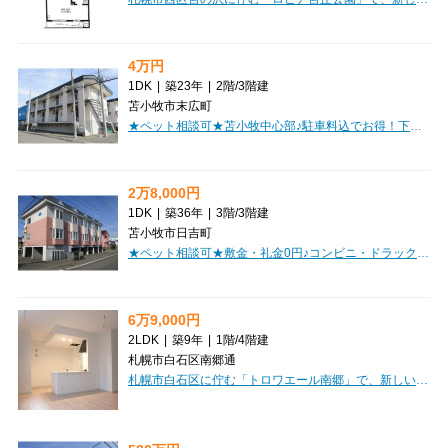
4万円
1DK
|
築23年
|
2階
/
3階建
苫小牧市末広町
★ペット相談可★苫小牧中心部♪駐車料込でお得！下車庫！内装キレイ！単身者・カップルにおすすめ！
2万8,000円
1DK
|
築36年
|
3階
/
3階建
苫小牧市日吉町
★ペット相談可★敷金・礼金0円♪コンビニ・ドラックストア徒歩圏内！単身者におすすめ！
6万9,000円
2LDK
|
築9年
|
1階
/
4階建
札幌市白石区南郷通
札幌市白石区に佇む「トロワエール南郷」で、新しい暮らしを始めてみませんか？札幌市営地下鉄東西線「南郷１３丁目」駅から徒歩6分と、通勤通学にも便利な立地が魅力です。広々とした45.35m²の2LDKは、お二人暮らしやご家族にもゆとりの空間を提供いたします。お部屋には、快適な毎日をサポートする設備が充実しています。インターネットが無料でご利用いただけるので、リモートワークや趣味の時間もスムーズです。システムキッチンでお料理を楽しんだり、エアコンで一年中快適に過ごしたり、オートロックで安心の毎日をお過ごしいただけます。冬にはロードヒーティングが活躍し、雪の日も安心ですね。徒歩2分にコンビニ、徒歩5分圏内にはスーパーも複数あり、日々のお買い物にも困りません。敷金はございますが礼金は不要ですので、初期費用を抑えたい方にも嬉しいポイントです。外国籍の方やシニア世代の方もご相談いただけますので、ぜひお気軽にお問い合わせください。この素敵な住まいで、あなたらしい毎日を始めてみませんか？