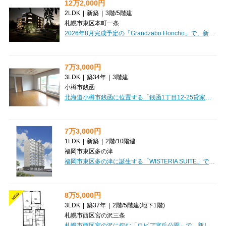
12万2,000円
2LDK
|
新築
|
3階
/
5階建
札幌市東区本町一条
2026年8月完成予定の「Grandzabo Honcho」で、新しい暮らしを始めませんか？広々73.71㎡の2LDKは、ペット（猫も可）とご家族がゆったり過ごせる新築マンションです。インターネット無料、ガス料金定額制で家計にも優しいのが嬉しいポイント。システムキッチン、ウォークインクローゼット、浴室乾燥機など充実設備が、日々の暮らしを豊かに彩ります。小学校徒歩1分、スーパーやスタバも近く、快適で安心な新生活がここから始まりますよ。
7万3,000円
3LDK
|
築34年
|
3階建
小樽市銭函
北海道小樽市銭函に位置する「銭函1丁目12-25貸家」で、心豊かな新生活を始めてみませんか？広々とした101.02㎡の3LDKテラスハウスは、ご家族でのびのびと暮らしたい方にぴったりです。特におすすめは、和室から望む美しい海の景色。日々の喧騒を忘れ、穏やかな潮風を感じながら過ごす時間は、きっと特別なものになるでしょう。ウォークインクローゼットをはじめ、全居室にたっぷり収納があり、お部屋をすっきりと保てます。バス・トイレ別、独立洗面台など水回りも快適です。お車は2台分の無料駐車場と個別車庫を完備しており、カーライフも安心（車庫高180cmのため車種によってはご確認をお願いします）。徒歩圏内にはスーパーやコンビニ、郵便局があり、日々の買い物や用事もスムーズです。小中学校も近く、お子様の通学も安心の立地。自然に囲まれた穏やかな環境で、憧れの田舎暮らしを満喫できるこの住まいで、新しい思い出をたくさん作ってください。礼金なしで初期費用を抑えられるのも嬉しいポイントです。
7万3,000円
1LDK
|
新築
|
2階
/
10階建
福岡市東区多の津
福岡市東区多の津に誕生する「WISTERIA SUITE」で、新しい暮らしを始めてみませんか？2026年8月完成予定の、まさに新築の1LDKマンションです。広々42.63㎡の空間は、お一人暮らしはもちろん、お二人での新生活にもぴったり。家具・家電付きなので、お引越しの初期費用も抑えられ、すぐに快適な生活をスタートできます。デザイナーズならではの洗練されたデザインと、日当り良好な角部屋で毎日を気持ちよく過ごせますよ。ウォークインクローゼットやシューズボックスなど収納も充実しており、お部屋をすっきりと保てるのが嬉しいポイントです。オートロックや防犯カメラ、モニタ付インターホンで安心のセキュリティ。宅配BOXもあるので、お留守がちでも荷物の受け取りに困りません。徒歩2分にはコンビニがあり、スーパーやドラッグストア、病院も徒歩圏内。小学校や中学校も近く、子育て世代にも優しい環境です。新しい生活を彩る設備が整った「WISTERIA SUITE」で、理想の毎日を始めてみませんか。
8万5,000円
NEW
3LDK
|
築37年
|
2階
/
5階建
(地下1階)
札幌市西区宮の沢三条
札幌市西区宮の沢に佇む「ロピア宮丘公園」で、新しい暮らしを始めてみませんか。広々とした73.82m²の3LDKは、南西向きのバルコニーから明るい光が差し込む、家族みんながゆったりと過ごせる空間です。16.1帖のLDKは、システムキッチンと3口コンロで毎日のお料理が楽しくなりますね。収納に便利な納戸やトランクルーム、シューズボックスも完備しており、お部屋をすっきりと保てます。バス・トイレ別はもちろん、独立洗面台や温水洗浄トイレなど水回りも充実。無料駐車場付きで、お車をお持ちの方も安心です。徒歩圏内には宮の沢桃の花こども園や札幌市立手稲宮丘小学校があり、子育て世代にも嬉しい環境。セイコーマートも近く、ちょっとしたお買い物にも困りません。礼金ゼロ、保証人不要で初期費用を抑えたい方にもおすすめです。ご家族の笑顔があふれる毎日を、このお部屋で始めてみませんか。