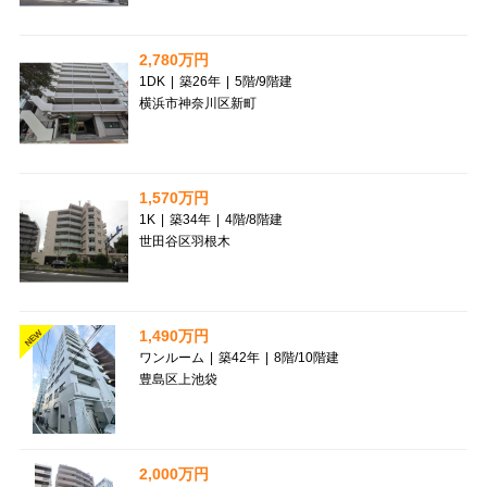
2,780万円
1DK
|
築26年
|
5階
/
9階建
横浜市神奈川区新町
1,570万円
1K
|
築34年
|
4階
/
8階建
世田谷区羽根木
1,490万円
NEW
ワンルーム
|
築42年
|
8階
/
10階建
豊島区上池袋
2,000万円