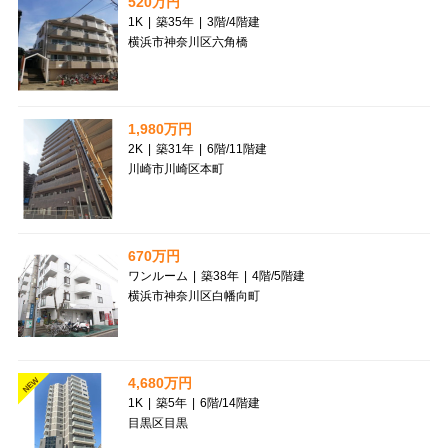
520万円
1K
|
築35年
|
3階
/
4階建
横浜市神奈川区六角橋
1,980万円
2K
|
築31年
|
6階
/
11階建
川崎市川崎区本町
670万円
ワンルーム
|
築38年
|
4階
/
5階建
横浜市神奈川区白幡向町
4,680万円
NEW
1K
|
築5年
|
6階
/
14階建
目黒区目黒