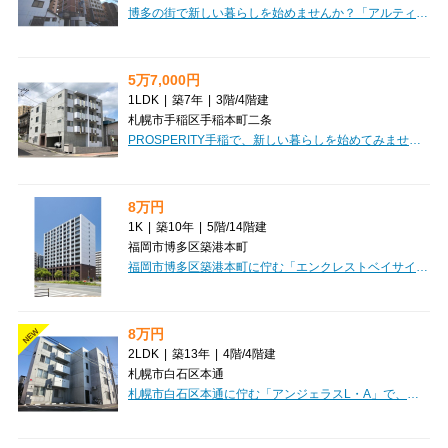
博多の街で新しい暮らしを始めませんか？「アルティザ博多駅前」は、洗練されたデザインと快適な住み心地を兼ね備えた1LDKマンションです。月々79,000円の賃料で、管理費5,000円と合わせて、理想の生活が待っています。広々29.04m²の空間には、人気のカウンターキッチンや追い焚き機能付きのお風呂、独立洗面台など、嬉しい設備が充実。さらに、インターネット利用料が無料なのはもちろん、家具家電もプレゼントいたしますので、初期費用を抑えてすぐに新生活をスタートできますよ。ウォークインクローゼットや全居室収納で、お部屋もすっきり片付きますね。オートロックや防犯カメラ、宅配BOXも完備しており、安心と便利さを実感していただけます。JR各線や地下鉄が乗り入れる博多駅まで徒歩12分と、通勤・通学にも大変便利。徒歩数分圏内にはコンビニや保育園、小中学校が揃い、忙しい毎日をサポートしてくれる環境です。24時間ゴミ出しも可能なので、時間を気にせず生活できます。デザイナーズならではの素敵な空間で、快適な毎日を過ごしませんか？ぜひ一度、この魅力的なお部屋をご覧になってみてください。お問い合わせを...
5万7,000円
1LDK
|
築7年
|
3階
/
4階建
札幌市手稲区手稲本町二条
PROSPERITY手稲で、新しい暮らしを始めてみませんか？JR函館本線「手稲駅」から徒歩7分の好立地！通勤・通学にも便利な場所です。広々12帖のLDKと4.5帖の洋室がある1LDKは、お一人暮らしはもちろん、お二人での新生活にもぴったり。嬉しいペット相談可なので、大切な家族の一員と一緒に暮らせるのも魅力ですね。室内はフローリングで、お掃除もラクラク。システムキッチンには3口コンロがあり、お料理の腕を存分に振るっていただけます。バス・トイレ別、独立洗面台、温水洗浄トイレと水回りも充実。さらにエアコン、室内洗濯機置場、シューズボックスも完備されており、快適な毎日をサポートします。オートロックやモニタ付インターホン、防犯カメラでセキュリティ面も安心。宅配BOXがあるので、お留守の時でも荷物の受け取りに困りません。インターネットが無料で使えるのも嬉しいポイント！近隣にはコンビニや郵便局、保育園、イオン札幌手稲駅前ショッピングセンターもあり、日々のお買い物や子育て環境も整っています。小学校も徒歩7分と近く、お子様の通学も安心です。日当り良好なお部屋で、心豊かな新生活をぜひ...
8万円
1K
|
築10年
|
5階
/
14階建
福岡市博多区築港本町
福岡市博多区築港本町に佇む「エンクレストベイサイド通り」で、素敵な新生活を始めてみませんか？賃料80,000円の1K、専有面積25.85m²のお部屋をご紹介します。こちらの魅力はなんといっても、家具・家電付きで引っ越し費用を抑えられること、そしてインターネット利用料が無料なこと！入居後すぐに快適な暮らしをスタートできます。オートロックやモニタ付インターホン、防犯カメラで安心のセキュリティも確保。バス・トイレ別、独立洗面台、温水洗浄トイレなど水回りの設備も充実しています。さらに、広々としたウォークインクローゼットで収納も心配いりません。徒歩1分にコンビニ、3分にベイサイドプレイス博多があり、お買い物にも困りません。小学校や中学校も近く、暮らしやすい環境が整っています。デザイナーズ物件ならではの洗練された空間で、あなたらしい毎日をぜひお楽しみください。
8万円
NEW
2LDK
|
築13年
|
4階
/
4階建
札幌市白石区本通
札幌市白石区本通に佇む「アンジェラスL・A」で、新しい暮らしを始めてみませんか？広々50.65m²の2LDKは、お二人での新生活やご家族にもぴったりのゆとりの空間です。最上階の角部屋で、日当たりも良好なのが嬉しいですね。オートロックや防犯カメラ、モニタ付インターホンでセキュリティも安心。宅配BOXも完備しているので、お留守の時でも荷物の受け取りがスムーズです。インターネット利用料が無料なのも、日々の生活費を抑えたい方に嬉しいポイント。お料理好きにはたまらないシステムキッチンには3口コンロがあり、バス・トイレ別、独立洗面台など水回り設備も充実しています。北海道の冬に心強い灯油暖房やロードヒーティング、エアコンも備わり、一年中快適に過ごしていただけます。コンビニや学校が近く、生活利便性も抜群。保証人不要や2人入居相談可など、入居しやすい条件も魅力的なデザイナーズマンションです。ぜひ一度、この素敵な住まいをご覧ください。