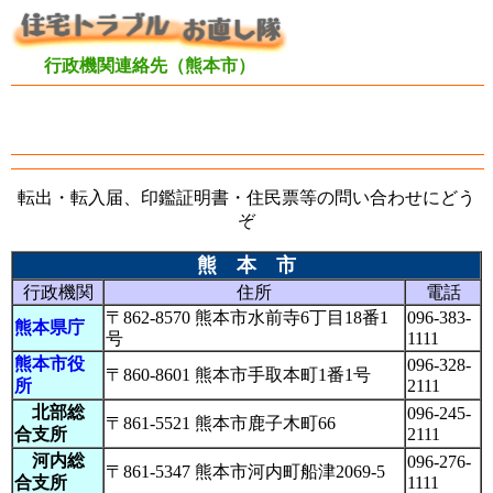
行政機関連絡先（熊本市）
転出・転入届、印鑑証明書・住民票等の問い合わせにどう
ぞ
熊 本 市
行政機関
住所
電話
〒862-8570 熊本市水前寺6丁目18番1
096-383-
熊本県庁
号
1111
熊本市役
096-328-
〒860-8601 熊本市手取本町1番1号
所
2111
北部総
096-245-
〒861-5521 熊本市鹿子木町66
合支所
2111
河内総
096-276-
〒861-5347 熊本市河内町船津2069-5
合支所
1111