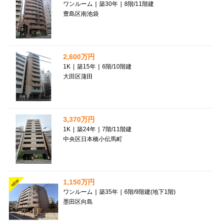
ワンルーム
|
築30年
|
8階
/
11階建
豊島区南池袋
2,600万円
1K
|
築15年
|
6階
/
10階建
大田区蒲田
3,370万円
1K
|
築24年
|
7階
/
11階建
中央区日本橋小伝馬町
1,150万円
NEW
ワンルーム
|
築35年
|
6階
/
9階建(地下1階)
墨田区向島