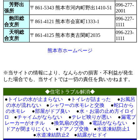
芳野出
096-277-
〒861-5343 熊本市河内町野出1410-51
張所
2001
飽田総
096-227-
〒861-4121 熊本市会富町1333-1
合支所
1111
天明総
096-223-
〒861-4125 熊本市奥古閑町2035
合支所
1111
熊本市ホームページ
※当サイトの情報により、なんらかの損害・不利益が発生
した場合でも、当サイトでは一切の責任を負いかねます。
◆住宅トラブル解消◆
●
トイレの水が止まらない
●
トイレが詰まった
●
お風呂
の水が流れない
●
シャワーの水モレと交換
●
蛇口から
の水モレ
●
部屋がドブ臭い
●
水・お湯の止め方イロイ
ロ
●
チャイムがならない
●
テレビ映りが悪い
●
漏電ブ
レーカーがオチル
●
換気扇の交換
●
電話がならない
●
ドアが閉まりにくい
●
ドアノブ交換
●
水道凍結防止1
●
水道凍結防止2
●
結露がヒドイ