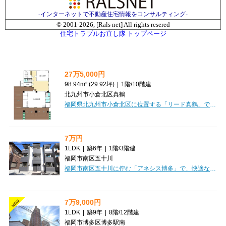
-インターネットで不動産住宅情報をコンサルティング-
© 2001-
2026, [Rals net] All rights resered
住宅トラブルお直し隊 トップページ
27万5,000円
98.94m² (29.92坪)
|
1階
/
10階建
北九州市小倉北区真鶴
福岡県北九州市小倉北区に位置する「リード真鶴」で、新しい事業の拠点として、最適な空間をご提案します。広々とした98.94m²の専有面積は、特に福祉施設のご利用にもおすすめの物件です。事業運営に嬉しいポイントがたくさんございます。明るく開放的な前面ガラス張りの空間は、お客様をお迎えするのにぴったり。エレベーターも完備していますので、スムーズにご利用いただけます。また、エアコンや個別空調、男女別トイレも整っており、快適な環境でお仕事に集中できますね。そして何より、前面に4台分の駐車場が家賃に含まれているのは大変魅力的！お客様やスタッフの方々にも大変喜ばれることでしょう。周辺にはスーパーが複数あり、お買い物にも便利な立地です。JR南小倉駅からは徒歩16分ですが、車でのアクセスも良好な角地です。「リード真鶴」で、お客様の新しい事業を力強くスタートさせませんか？
7万円
1LDK
|
築6年
|
1階
/
3階建
福岡市南区五十川
福岡市南区五十川に佇む「アネシス博多」で、快適な新生活をスタートしませんか？家賃7万円、広々35.69m²の1LDKは、お一人暮らしはもちろん、お二人にもおすすめのゆとりある空間です。何と言っても嬉しいのは、家具・家電付きという点！引っ越しの初期費用を抑え、スムーズに入居いただけます。インターネット利用料が無料なのも、日々の出費を抑える嬉しいポイントですね。オートロックや防犯カメラ、モニタ付インターホン、宅配BOXも完備しており、セキュリティ面も安心。システムキッチンや追い焚き風呂、浴室乾燥機、独立洗面台など、水回りの設備も充実しています。「ららぽーと福岡」まで徒歩3分と、スーパーやドラッグストア、生活雑貨店が身近に揃い、お買い物に大変便利。小学校・中学校も徒歩圏内で、子育て世代にも嬉しい立地です。角部屋で開放感も感じられるお部屋で、理想の暮らしを始めてみませんか？
7万9,000円
NEW
1LDK
|
築9年
|
8階
/
12階建
福岡市博多区博多駅南