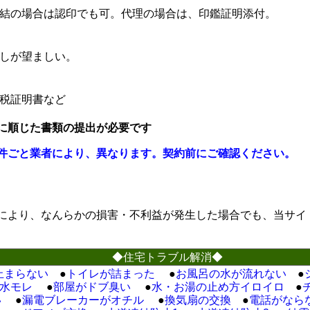
結の場合は認印でも可。代理の場合は、印鑑証明添付。
しが望ましい。
税証明書など
に順じた書類の提出が必要です
件ごと業者により、異なります。契約前にご確認ください。
により、なんらかの損害・不利益が発生した場合でも、当サイ
◆住宅トラブル解消◆
止まらない
●
トイレが詰まった
●
お風呂の水が流れない
●
水モレ
●
部屋がドブ臭い
●
水・お湯の止め方イロイロ
●
い
●
漏電ブレーカーがオチル
●
換気扇の交換
●
電話がなら