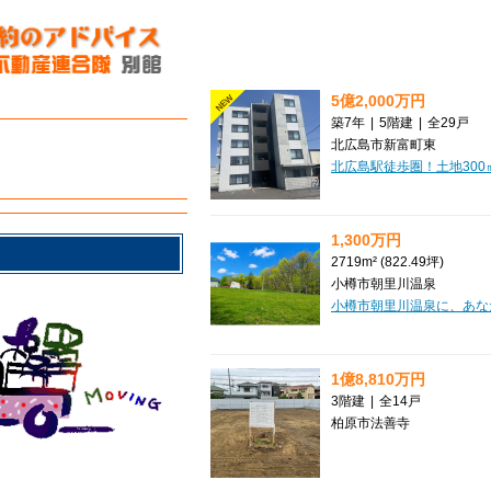
5億2,000万円
NEW
築7年
|
5階建
|
全29戸
北広島市新富町東
1,300万円
2719m² (822.49坪)
小樽市朝里川温泉
1億8,810万円
3階建
|
全14戸
柏原市法善寺