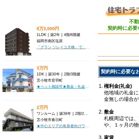
不動
契約時に必要
8万3,000円
1LDK
|
築2年
|
4階
/
6階建
福岡市南区塩原
「グラン ソレイユ大橋」で、新しい毎日を始めてみませんか？JR鹿児島本線「竹下」駅から徒歩5分とアクセス良好ながら、2024年1月築の築浅マンションです。こちらの1LDK（30.39m²）のお部屋は、なんと家具・家電付き！引っ越しの初期費用を抑えたい方や、すぐにでも新生活をスタートしたい方にぴったりですね。オートロックや防犯カメラ、モニタ付インターホンで安心のセキュリティ。宅配BOXも完備されているので、お留守の時でも荷物の受け取りがスムーズです。バス・トイレ別はもちろん、浴室乾燥機や追い焚き機能、温水洗浄トイレなど水回りの設備も充実。カウンターキッチンで毎日のお料理も楽しくなりそうですね。周辺にはスーパーやコンビニ、ドラッグストア、病院が徒歩5分圏内に揃い、生活利便性も抜群です。塩原中央公園も近く、お子様とのびのび過ごせる環境が嬉しいポイント。家賃83,000円、管理費5,000円。この機会にぜひ一度ご検討ください。新しい暮らしを応援いたします。
3万円
契約時に必要な
1DK
|
築30年
|
2階
/
3階建
苫小牧市音羽町
権利金(礼金)
★ペット相談可★敷金・礼金0円♪1階車庫！初期費用クレジットカード決済ＯＫ！お部屋探しはミニミニで♪
他地域の礼金に
金無しの場合が
2万円
敷金
ワンルーム
|
築38年
|
2階
/
2階建
札幌周辺では、
苫小牧市春日町
や、１ヶ月の物
★中心エリアの単身者向けワンルーム★生活保護受給者相談可♪2人入居も可能！コンビニ徒歩圏！初期費用クレジット決済OK!お部屋探しはミニミニで！
家賃