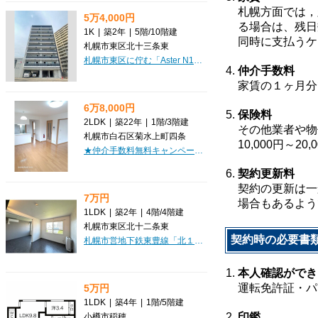
札幌方面では，
5万4,000円
る場合は、残日
1K
|
築2年
|
5階
/
10階建
同時に支払うケ
札幌市東区北十三条東
札幌市東区に佇む「Aster N13」で、新しい暮らしをスタートしませんか？環状通東駅から徒歩4分とアクセス良好な立地で、毎日がもっと快適になります。築2年とまだ新しく、美しい外観と充実の設備が、日々の暮らしを彩ります。お部屋は広々とした23.11㎡の1K。人気のバス・トイレ別で、独立洗面台やシステムキッチン（2口コンロ）も完備しており、お料理好きの方にも嬉しいポイントです。インターネット利用料無料なので、月々の費用を抑えながら、快適なインターネット環境を心ゆくまでお楽しみいただけます。オートロックやモニタ付インターホン、防犯カメラ、宅配BOXなど、セキュリティ面も万全で、安心してお過ごしいただけます。日当り良好な角部屋で、明るく心地よい毎日が期待できますね。コンビニや郵便局、病院、飲食店も徒歩圏内に揃い、生活利便性も高く、快適な毎日が送れそうです。敷金・礼金ゼロで初期費用も抑えられますよ。ぜひ一度、この素敵な空間をご体感ください。
仲介手数料
家賃の１ヶ月分
6万8,000円
保険料
2LDK
|
築22年
|
1階
/
3階建
その他業者や物
札幌市白石区菊水上町四条
10,000円～2
★仲介手数料無料キャンペーン中★ 駐車場1台無料！58㎡超、角部屋の2LDKです。14.1帖の広々LDKに7.5帖・6帖の洋室を備え、カップルやご夫婦にも使いやすい間取り。オール電化、2口IHシステムキッチン、エアコン、シャンドレ、シャワートイレ、モニター付きインターホンなど設備も充実しています。現在空室のため、すぐに内見も可能ですが、ご都合はいかがでしょうか？
契約更新料
契約の更新は一
7万円
場合もあるよう
1LDK
|
築2年
|
4階
/
4階建
札幌市東区北十二条東
契約時の必要書
札幌市営地下鉄東豊線「北１３条東」駅から徒歩2分という、まさに理想的な駅近の好立地が魅力の「ディモーラN12」。複数路線が利用できるため、お出かけもスムーズに楽しめます。築浅で綺麗なアパートなので、気持ちよく新生活をスタートしていただけますよ。お部屋は広々とした9.4帖のLDKと4.5帖の洋室からなる1LDK、専有面積は33.0㎡。最上階で日当たりも良好なのが嬉しいポイントです。インターネット利用料無料なので、毎月の通信費を気にせず、快適なネットライフを満喫していただけます。システムキッチンには2口コンロ、バス・トイレ別、独立洗面台、温水洗浄トイレと水回りも充実。ウォークインクローゼットやシューズボックスで収納もたっぷり確保できます。オートロックやモニタ付インターホン、防犯カメラでセキュリティも安心。宅配BOXも完備しており、忙しい毎日をサポートします。周辺にはスーパーやコンビニ、病院、郵便局が徒歩圏内に揃い、日々の暮らしがとても便利。利便性と快適さを兼ね備えた「ディモーラN12」で、新しい毎日を始めてみませんか？
本人確認ができ
運転免許証・パ
5万円
1LDK
|
築4年
|
1階
/
5階建
印鑑
小樽市稲穂