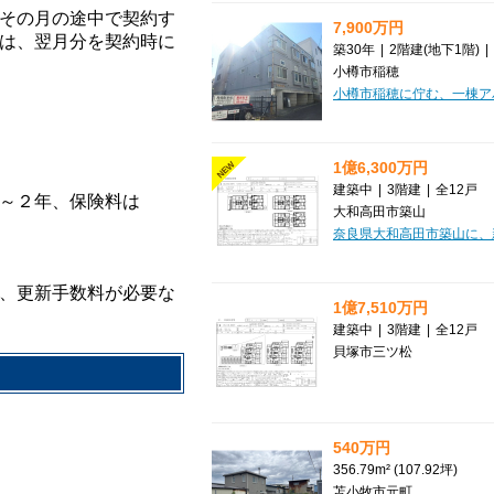
その月の途中で契約す
7,900万円
は、翌月分を契約時に
築30年
|
2階建
(地下1階)
|
小樽市稲穂
1億6,300万円
NEW
建築中
|
3階建
|
全12戸
～２年、保険料は
大和高田市築山
、更新手数料が必要な
1億7,510万円
建築中
|
3階建
|
全12戸
貝塚市三ツ松
540万円
356.79m² (107.92坪)
苫小牧市元町