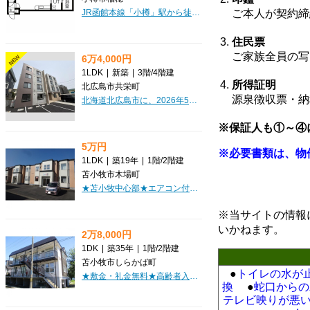
JR函館本線「小樽」駅から徒歩7分、利便性の高い立地に佇むマンション「LIISA OTARU(リーサ小樽)」で新生活を始めてみませんか？広々とした9.8畳のLDKと洋室3.4畳の1LDKは、お一人暮らしはもちろん、お二人での暮らしにもぴったりなゆとりの空間です。お料理が楽しくなるシステムキッチンはコンロ2口付き。バス・トイレ別で独立洗面台も完備されており、快適な毎日をサポートします。さらに、インターネット利用料無料は嬉しいポイント！オートロックや防犯カメラ、宅配BOX、ウォークインクローゼットなど、暮らしを豊かにする設備が充実しています。周辺には病院や銀行、飲食店、小学校が徒歩圏内に揃い、安心で便利な生活が手に入ります。ぜひ一度、この魅力的なお部屋をご覧ください。
ご本人が契約締
住民票
ご家族全員の写
6万4,000円
NEW
1LDK
|
新築
|
3階
/
4階建
所得証明
北広島市共栄町
源泉徴収票・納
北海道北広島市に、2026年5月完成の真新しい新築マンション「Marriott共栄町」が誕生しました！広々8.5帖のLDKと4.4帖の洋室を備えた1LDKは、お一人様からお二人での新生活にぴったりの29.63m²。角部屋で日当りも良好、デザイナーズ仕様のおしゃれな空間で、快適な毎日をスタートしませんか？インターネット利用料無料なのが嬉しいポイント。エアコンや冬に嬉しい灯油暖房も完備されており、一年を通して快適に過ごせます。オートロック、モニタ付インターホン、防犯カメラでセキュリティも安心。宅配BOXも備え、お留守の際も荷物の受け取りがスムーズです。バス・トイレ別、温水洗浄トイレ、独立洗面台など水回り設備も充実しています。周辺にはコープさっぽろやヤマダデンキが徒歩5分圏内にあり、日々のお買い物に大変便利。共栄河川緑地も徒歩3分と近く、リフレッシュにも最適です。敷金・礼金が0円なので、初期費用を抑えてお引越しいただけます。駐車場も完備しておりますので、お車をお持ちの方も安心です。この素敵な新築マンションで、理想の暮らしを実現してください。
※保証人も①～④
5万円
※必要書類は、物
1LDK
|
築19年
|
1階
/
2階建
苫小牧市木場町
★苫小牧中心部★エアコン付き♪角部屋♪リビング広々・内装キレイ！苫小牧駅近くで買い物便利！
※当サイトの情報
いかねます。
2万8,000円
1DK
|
築35年
|
1階
/
2階建
苫小牧市しらかば町
●
トイレの水が
★敷金・礼金無料★高齢者入居可能♪生活保護相談可♪駅近物件！近隣商業施設あり！リフォーム済で内装キレイ！初期費用クレジット決済OK！
換
●
蛇口からの
テレビ映りが悪