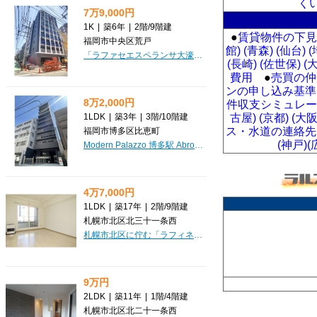
く
7万9,000円
1K
|
築6年
|
2階
/
9階建
●
賃貸物件の下見
福岡市中央区荒戸
館)
(青森)
(仙台)
(
「ラファセエスペランサ大濠」は、福岡市営地下鉄空港線「大濠公園」駅から徒歩7分の場所に位置する、快適な暮らしを叶えるマンションです。お一人暮らしにぴったりの1K、26.28m²のお部屋で、新たな生活をスタートしませんか？こちらの物件の大きな魅力は、新生活をすぐに始められる「家具・家電付」という点です。引越しの手間を減らせるのは嬉しいですね。さらに、大切なご家族の一員であるペットとの暮らしもご相談いただけます。広々としたウォークインクローゼットやシューズボックスで収納も充実しており、お部屋をすっきりと保てます。水回りはバス・トイレ別はもちろん、温水洗浄トイレや浴室乾燥機、浴室暖房まで完備され、日々の疲れを癒してくれるでしょう。システムキッチンには2口コンロがあり、お料理も存分に楽しめます。周辺にはスーパーやコンビニ、100円ショップが徒歩2分圏内に揃い、お買い物に困ることはありません。防犯カメラやモニタ付インターホン、宅配BOXなど、安心と便利を兼ね備えた設備も充実しています。角部屋でバルコニーも2面以上あり、開放感も魅力です。現在居住中ですが、7月29日退去予定と...
(長崎)
(佐世保)
(
費用
●
売買の仲
ンの申し込み基準
8万2,000円
件収支シミュレー
1LDK
|
築3年
|
3階
/
10階建
古屋)
(京都)
(大阪
ス・水道の連絡先 
福岡市博多区比恵町
(神戸)
(
Modern Palazzo 博多駅 Abroadで、新しい暮らしを始めてみませんか？福岡市博多区比恵町に位置するこちらの1LDKマンションは、お一人暮らしはもちろん、お二人での新生活にもぴったりの32.2㎡。月々82,000円、管理費6,000円で、憧れの都心ライフが叶います。JR博多駅まで徒歩13分、福岡市営地下鉄空港線 東比恵駅へも徒歩11分と、通勤・通学、お出かけに便利な立地が魅力です。さらに、家具・家電付きなので、引っ越しの初期費用を抑えたい方には嬉しいポイント。大切なペットと一緒に暮らせるのも見逃せません。お部屋はデザイナーズ仕様で、システムキッチンやバス・トイレ別など水回りも充実。オートロックや防犯カメラでセキュリティも安心です。宅配BOXや室内洗濯機置場、フローリングなど、快適な毎日をサポートする設備が揃っています。徒歩2分圏内にスーパーやコンビニが複数あり、急なお買い物にも困りません。この素敵な住まいで、あなたらしい豊かな日々をスタートさせてください。ぜひ一度、ご内見にいらしてくださいね。
4万7,000円
1LDK
|
築17年
|
2階
/
9階建
札幌市北区北三十一条西
札幌市北区に佇む「ラフィネ31」で、新しい暮らしを始めてみませんか？札幌市営地下鉄南北線「北３４条」駅からわずか徒歩3分という、毎日の通勤・通学に嬉しい駅近マンションです。広々とした1LDK（35.12㎡）は、LDK10.5帖と洋室5.0帖でゆったりとした空間が魅力。お一人暮らしはもちろん、お二人での新生活にもぴったりですね。お部屋は東向きバルコニー付きで、日当り良好な心地よい朝を迎えられます。IHクッキングヒーター2口のシステムキッチンは、お料理好きの方にも嬉しいポイント。バス・トイレ別、独立洗面台、シャワー付洗面化粧台と水回りも充実しており、快適な毎日をサポートします。オートロックやモニタ付インターホン、宅配BOXも完備で安心感も◎。周辺にはスーパーやコンビニ、銀行、飲食店が徒歩数分圏内に揃い、お買い物やお食事にも困りません。敷金は1ヶ月分、礼金はなんと0円！さらに今なら仲介手数料無料キャンペーン中ですので、初期費用を抑えてスマートにお引越しいただけます。保証人不要や家賃保証会社利用可も嬉しいですね。この機会にぜひ、新しい暮らしを「ラフィネ31」でスタートさせませんか？
9万円
2LDK
|
築11年
|
1階
/
4階建
札幌市北区北二十一条西