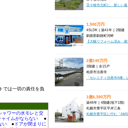
1,500万円
4SLDK
|
築41年
|
2階建
釧路郡釧路町河畔
2億140万円
3階建
|
全15戸
柏原市法善寺
トでは一切の責任を負
1億6,390万円
築46年
|
4階建
(地下1階)
札幌市豊平区平岸三条
シャワーの水モレと交
チャイムがならない
●
ない
●
ドアが閉まりに