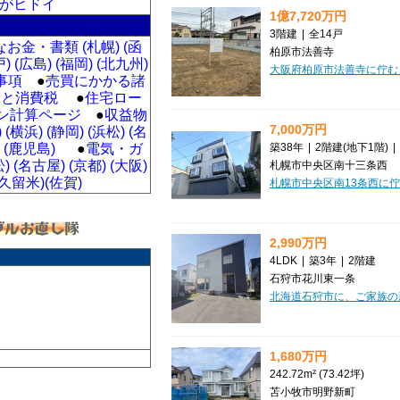
がヒドイ
1億7,720万円
3階建
|
全14戸
お金・書類 (札幌)
(函
柏原市法善寺
戸)
(広島)
(福岡)
(北九州)
事項
●
売買にかかる諸
産と消費税
●
住宅ロー
ン計算ページ
●
収益物
7,000万円
)
(横浜)
(静岡)
(浜松)
(名
築38年
|
2階建
(地下1階)
|
(鹿児島)
●
電気・ガ
松)
(名古屋)
(京都)
(大阪)
札幌市中央区南十三条西
(久留米)
(佐賀)
2,990万円
4LDK
|
築3年
|
2階建
石狩市花川東一条
1,680万円
242.72m² (73.42坪)
苫小牧市明野新町