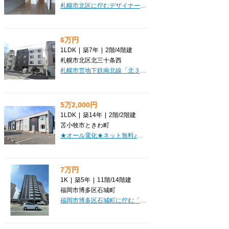
札幌市北区に佇むデザイナーズマンション「N-STYLE.STELLA」で、快適な新生活を始めませんか？札幌市営地下鉄南北線「北２４条」駅から徒歩5分の便利な立地が魅力です。広々58.18㎡の2LDKは、南向きで日当たりも良好。13.78帖の開放的なLDKは、ご家族との団らんを豊かに彩ります。IHクッキングヒーター付きのシステムキッチンでお料理も楽しく、バス・トイレ別の独立洗面台など水回りも充実。インターネット利用料無料も嬉しいポイントです。オートロックや防犯カメラ、モニタ付インターホンでセキュリティも安心。宅配BOXも完備され、忙しい毎日をサポートします。さらに、大切なペット（猫ちゃんも！）と一緒に暮らせるのも大きな魅力。まいばすけっとやコンビニ、病院も徒歩圏内にあり、日々の暮らしに便利な環境が整っています。小学校や中学校も近く、子育て世代にも心強い立地です。保証人不要でご契約いただける点も、スムーズなお引越しを後押しします。ぜひ一度、この素敵な住まいをご体感ください。
6万円
1LDK
|
築7年
|
2階
/
4階建
札幌市北区北三十条西
札幌市営地下鉄南北線「北３４条」駅から徒歩わずか2分の好立地に、魅力あふれるマンション「GREXTATE34(グレステート34)」が登場しました！通勤・通学はもちろん、日々のお出かけもスマートに叶う、まさに駅チカの暮らしがここにあります。広々とした9.4帖のLDKと4.0帖の洋室が嬉しい1LDKの間取りは、お一人暮らしはもちろん、お二人での新生活にもぴったり。南向きで日当たりも良好なので、明るいリビングでゆったりと過ごしていただけます。インターネット利用料無料は、毎日の生活に欠かせない嬉しいポイント。さらに、大切なペット（猫ちゃんも！）と一緒に暮らせるのも大きな魅力です。オートロックや防犯カメラ、モニタ付インターホンでセキュリティも安心。宅配BOXも完備しているので、お留守の際も荷物の受け取りに困りません。バス・トイレ別、独立洗面台、温水洗浄トイレと水回りも充実しており、快適な毎日をサポート。エアコンや都市ガス、そして冬に嬉しいロードヒーティングも備わっています。周辺にはコンビニやスーパー、銀行、保育園などが徒歩圏内に揃い、生活利便性も抜群。初期費用を抑えたい方に...
5万2,000円
1LDK
|
築14年
|
2階
/
2階建
苫小牧市ときわ町
★オール電化★ネット無料♪駐車1台家賃込み、2台目相談可♪システムキッチン・ウォシュレット完備！広々収納！初期費用クレジットカード決済可能！
7万円
1K
|
築5年
|
11階
/
14階建
福岡市博多区石城町
福岡市博多区石城町に佇む「アルファシオ ディフォンド」で、素敵な新生活をスタートしませんか？家賃70,000円、管理費5,000円の1Kタイプのお部屋です。こちらの物件は、なんと家具・家電がプレゼント！初期費用を抑え、お引越し後すぐに快適な毎日を始められるのが大きな魅力です。インターネット利用料も無料なので、月々の通信費を気にせず趣味や仕事に集中できますね。広々25.74m²の空間には、分譲タイプならではの充実した設備が満載。バス・トイレ別、独立洗面台、システムキッチン、浴室乾燥機など、水回りも快適に整っています。オートロックや防犯カメラ、宅配BOXも完備されており、安心してお過ごしいただけます。徒歩1分圏内にコンビニ、徒歩3分圏内にスーパーがあり、日々の買い物も大変便利。千代県庁口駅まで徒歩12分と、主要駅へのアクセスも良好です。快適な暮らしを叶える「アルファシオ ディフォンド」で、新しい毎日を始めてみませんか。