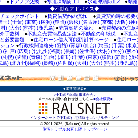
い
●
ドアノブ交換
●
水道凍結防止1
●
水道凍結防止2
●
結露
◆不動産アドバイス◆
チェックポイント
●
賃貸借契約の流れ
●
賃貸契約時の必要な
埼玉)
(千葉)
(東京)
(横浜)
(静岡)
(浜松)
(名古屋)
(京都)
(大阪)
(神
大村)
(大分)
(熊本)
(鹿児島)
●
売買契約の流れ
●
売買契約の注意
介手数料
●
不動産売買簡易査定法
●
不動産の印紙税
●
不動
と必要書類
●
住宅ローン借入可能額 計算ページ
●
住宅ロー
ション
●
行政機関連絡先 (函館)
(青森)
(仙台)
(埼玉)
(千葉)
(東京
)
(神戸)
(広島)
(北九州)
(福岡)
(長崎)
(佐世保)
(大村)
(大分)
(熊本)
(札幌)
(函館)
(青森)
(仙台)
(埼玉)
(千葉)
(東京)
(横浜)
(静岡)
(浜
広島)
(北九州)
(福岡)
(長崎)
(佐世保)
(大村)
(大分)
(熊本)
(鹿児島)
●運営管理者●
---------○不動産WEB情報連合会○---------
メールのお問い合わせはこちら→
■
会社概要
■
-インターネットで不動産住宅情報をコンサルティング-
© 2001-
2026, [Rals net] All rights resered
住宅トラブルお直し隊 トップページ