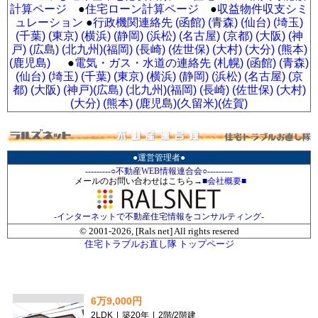
計算ページ
●
住宅ローン計算ページ
●
収益物件収支シミ
ュレーション
●
行政機関連絡先 (函館)
(青森)
(仙台)
(埼玉)
(千葉)
(東京)
(横浜)
(静岡)
(浜松)
(名古屋)
(京都)
(大阪)
(神
戸)
(広島)
(北九州)
(福岡)
(長崎)
(佐世保)
(大村)
(大分)
(熊本)
(鹿児島)
●
電気・ガス・水道の連絡先 (札幌)
(函館)
(青森)
(仙台)
(埼玉)
(千葉)
(東京)
(横浜)
(静岡)
(浜松)
(名古屋)
(京
都)
(大阪)
(神戸)
(広島)
(北九州)
(福岡)
(長崎)
(佐世保)
(大村)
(大分)
(熊本)
(鹿児島)
(久留米)
(佐賀)
●運営管理者●
---------○不動産WEB情報連合会○---------
メールのお問い合わせはこちら→
■
会社概要
■
-インターネットで不動産住宅情報をコンサルティング-
© 2001-
2026, [Rals net] All rights resered
住宅トラブルお直し隊 トップページ
6万9,000円
2LDK
|
築20年
|
2階
/
2階建