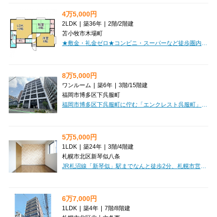
4万5,000円
2LDK
|
築36年
|
2階
/
2階建
苫小牧市木場町
★敷金・礼金ゼロ★コンビニ・スーパーなど徒歩圏内に生活施設が充実♪ファミリー・カップルにオススメ！初期費用クレジットカード決済可能！
8万5,000円
ワンルーム
|
築6年
|
3階
/
15階建
福岡市博多区下呉服町
福岡市博多区下呉服町に佇む「エンクレスト呉服町」で、新しい暮らしを始めてみませんか？福岡市営地下鉄箱崎線「呉服町」駅まで徒歩5分と、通勤・通学に便利なロケーションが魅力です。お部屋は広々26.59m²のワンルーム。バス・トイレ別はもちろん、システムキッチンに2口コンロ、独立洗面台と水回りの設備も充実しており、毎日を快適にお過ごしいただけます。さらに、ウォークインクローゼットで収納もたっぷり。嬉しい家具・家電付きなので、引っ越し時の初期費用も抑えられますね。オートロックや防犯カメラ、モニター付きインターホンでセキュリティ面も安心。宅配BOXも完備しているので、お留守の際も荷物の受け取りがスムーズです。インターネット利用料が無料なのも嬉しいポイント！コンビニやスーパー、病院、銀行が徒歩圏内に揃い、生活利便性も抜群。小学校まで徒歩2分と、お子様のいるご家庭にも心強い環境です。大切なペットと一緒に暮らせるのも見逃せない魅力。ぜひ一度、現地でこの快適な暮らしを体感してください。
5万5,000円
1LDK
|
築24年
|
3階
/
4階建
札幌市北区新琴似八条
JR札沼線「新琴似」駅までなんと徒歩2分、札幌市営地下鉄南北線「麻生」駅も徒歩5分と、毎日の通勤・通学がぐっと楽になる【駅近】マンション「グランメール麻生」で、新しい暮らしを始めてみませんか？広々10帖のLDKと5帖の洋室がある1LDKは、お一人暮らしはもちろん、お二人での新生活にもぴったりです。南向きで日当たり良好なのも嬉しいポイント。敷金・礼金がゼロなので、初期費用を抑えてスムーズにお引越しいただけます。さらに、インターネット利用料が無料なのも魅力的。大切なペット（猫ちゃんもOK！）と一緒に暮らせるのも大きな喜びですね。全居室収納や納戸・トランクルーム、シューズボックスも完備しており、お荷物が多くても安心です。周辺にはコンビニ、飲食店、病院、ニトリ、ドラッグストアなどが揃い、小学校・中学校も徒歩圏内。暮らしに必要なものが全て揃う便利な立地で、充実した毎日を送っていただけますよ。ぜひ一度、この素敵な住まいをご体感ください。
6万7,000円
1LDK
|
築4年
|
7階
/
8階建