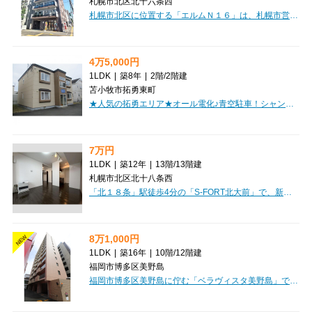
札幌市北区北十六条西
札幌市北区に位置する「エルムＮ１６」は、札幌市営地下鉄南北線「北１８条」駅からなんと徒歩2分の好立地！忙しい朝もゆとりが生まれる駅近マンションです。広々10.4帖のLDKと5.0帖の洋室がある1LDKは、お一人暮らしはもちろん、お二人での新生活にもぴったりな33.86㎡。システムキッチンにはIHクッキングヒーターと2口コンロが備わり、お料理の時間が楽しくなりますね。インターネットが無料で使い放題なのも嬉しいポイント！オートロックや防犯カメラ、モニタ付インターホン、宅配BOXなど、セキュリティと利便性も充実しています。バス・トイレ別、独立洗面台、温水洗浄トイレといった水回りの設備も整い、毎日を快適にお過ごしいただけます。徒歩圏内にはコンビニ、スーパー、病院、幼稚園などが揃い、生活至便な環境も魅力。日当り良好な角部屋で、明るい毎日を始めてみませんか？
4万5,000円
1LDK
|
築8年
|
2階
/
2階建
苫小牧市拓勇東町
★人気の拓勇エリア★オール電化♪青空駐車！シャンドレ・TVインターホン完備！初期費用クレジット決済OK!お部屋探しはミニミニで！
7万円
1LDK
|
築12年
|
13階
/
13階建
札幌市北区北十八条西
「北１８条」駅徒歩4分の「S-FORT北大前」で、新しい暮らしを始めませんか？ \\\只今、仲介手数料キャンペーン中/// 最上階・南向きの1LDKは、明るい日差しが差し込む開放的な空間。魅力的な広いバルコニーも嬉しいポイントです。インターネットが無料で、ウォークインクローゼットや独立洗面台など設備も充実。スーパーや病院、学校が徒歩圏内に揃い、日々の生活がぐっと便利になります。礼金・敷金0円で初期費用も抑えられますので、ぜひ一度ご内見ください♪
8万1,000円
NEW
1LDK
|
築16年
|
10階
/
12階建
福岡市博多区美野島
福岡市博多区美野島に佇む「ベラヴィスタ美野島」で、新しい暮らしを始めませんか？ゆとりの1LDK、38.52㎡のお部屋は、お一人暮らしはもちろん、お二人での生活にもぴったりの広さです。こちらの物件は、嬉しい家具家電付き！引っ越し費用を抑えたい方や、すぐに新生活をスタートさせたい方にぴったりの特典ですね。さらに、大切なペットと暮らしたいというご希望も叶えられます。オートロックや防犯カメラ、モニタ付インターホンでセキュリティ面も安心。宅配BOXも完備しているので、お留守の際も荷物の受け取りがスムーズです。システムキッチンや独立洗面台、ウォークインクローゼットなど、日々の快適さを追求した設備が充実しています。日当たりも良好で、明るいお部屋で過ごしていただけますよ。周辺にはコンビニ、スーパー、ドラッグストアが徒歩3分圏内に揃い、お買い物に困ることはありません。小学校・中学校も徒歩2分と近く、子育て世代にも嬉しい立地です。デザイナーズマンションならではの洗練された空間で、あなたらしい毎日を始めてみませんか？