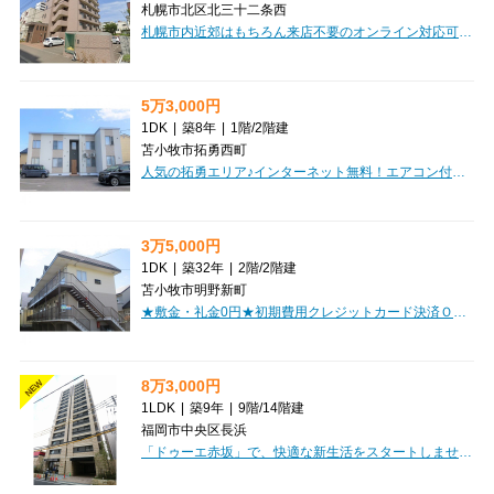
札幌市北区北三十二条西
札幌市内近郊はもちろん来店不要のオンライン対応可能です！当社は「総合仲介」と言う形で営業しておりますので、賃貸仲介はもちらんテナント・事務所・売買案件についても全てご案内可能です
5万3,000円
1DK
|
築8年
|
1階
/
2階建
苫小牧市拓勇西町
人気の拓勇エリア♪インターネット無料！エアコン付！広々１坪バス！収納広々！初期費用クレジット決済OK!お部屋探しはミニミニで！
3万5,000円
1DK
|
築32年
|
2階
/
2階建
苫小牧市明野新町
★敷金・礼金0円★初期費用クレジットカード決済ＯＫ♪インターネット無料！人気地区！単身者におすすめ！
8万3,000円
NEW
1LDK
|
築9年
|
9階
/
14階建
福岡市中央区長浜
「ドゥーエ赤坂」で、快適な新生活をスタートしませんか？福岡市営地下鉄空港線「赤坂」駅から徒歩9分と、都心へのアクセスも軽快な立地です。月々83,000円、管理費3,000円でご案内する1LDK（26.73m²）のお部屋は、敷金・礼金なしで初期費用を抑えられるのが嬉しいポイント。システムキッチンには2口ガスコンロ、バス・トイレ別で独立洗面台や浴室乾燥機も完備しており、水回りも充実しています。エアコンや冷蔵庫、さらに家具・家電付きなので、お引越しの負担もぐっと軽くなりますね。ウォークインクローゼットをはじめ、全居室収納やシューズボックスなど収納スペースも豊富で、お部屋をすっきりと保てます。インターネット利用料無料も魅力的です。オートロックや防犯カメラ、モニタ付インターホンでセキュリティも安心。宅配BOXや24時間ゴミ出し可能など、日々の暮らしを快適にする設備が揃っています。大切なペット（猫も相談可）と一緒に暮らせるのも大きな魅力。徒歩圏内にはスーパーやコンビニ、ドラッグストア、さらには小中学校も揃っており、生活利便性も抜群です。日勤の管理人さんがいる14階建てマンショ...