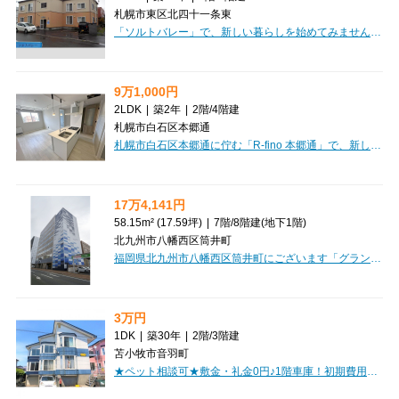
札幌市東区北四十一条東
「ソルトバレー」で、新しい暮らしを始めてみませんか？広々とした55.74㎡の2LDKは、お二人での生活にもゆとりをもたらしてくれるはずです。お料理好きには嬉しいシステムキッチンに3口コンロ、カウンターキッチンで会話を楽しみながらお食事の準備ができますね。バス・トイレ別はもちろん、独立洗面台や温水洗浄トイレも完備しており、毎日の生活を快適にサポートしてくれます。冬の北海道も安心の灯油暖房と灯油ボイラー、そしてロードヒーティングが備わっているのは嬉しいポイントです。無料駐車場付きなのでお車をお持ちの方にも便利。札幌市営地下鉄の複数路線が利用でき、交通の選択肢が広がります。周辺にはコンビニやドラッグストア、銀行、保育園、小学校などが徒歩圏内に揃っており、日々の暮らしに大変便利な環境です。敷金・礼金ゼロで初期費用を抑えられますし、保証人不要でご契約いただけます。日当り良好のデザイナーズ物件で、明るく快適な新生活をぜひご検討ください。
9万1,000円
2LDK
|
築2年
|
2階
/
4階建
札幌市白石区本郷通
札幌市白石区本郷通に佇む「R-fino 本郷通」で、新しい暮らしを始めてみませんか？2024年8月完成の築浅マンションで、2LDKのゆったりとした53.97㎡のお部屋は、お二人での新生活にもぴったりです。今ならなんと、6月末までのご契約で賃貸仲介手数料が無料になるキャンペーンを実施中！初期費用を抑えて、憧れの家具や家電を揃えるチャンスです。室内は南西向きで明るく、システムキッチンには3口コンロ、追い焚き機能付きの広々1坪バスルーム、独立洗面台など、嬉しい設備が充実しています。インターネット利用料無料も魅力的ですね。オートロックや防犯カメラ、宅配BOXも完備で安心の毎日を過ごしていただけます。周辺にはコンビニやドラッグストア、銀行、郵便局が徒歩圏内に揃い、幼稚園や小中学校も近く、子育て世代にも優しい環境です。駐車場もご用意しておりますので、お車をお持ちの方も安心。快適な毎日が待つこのお部屋で、素敵な新生活をスタートさせてください。ぜひ一度、ご内覧にお越しください。
17万4,141円
58.15m² (17.59坪)
|
7階
/
8階建
(地下1階)
北九州市八幡西区筒井町
福岡県北九州市八幡西区筒井町にございます「グラン黒崎 7F-C」で、新しいビジネスを始めてみませんか？教育・スクールや事務所にぴったりの、広々58.15m²の快適な空間をご用意しました。JR鹿児島本線黒崎駅から徒歩10分。周辺にはハローデイ、マックスバリュ、サンリブなど複数のスーパーが徒歩圏内にあり、お仕事帰りの買い物にも大変便利な立地です。角地に位置しているので、視認性も良く、お客様を迎えやすいのも嬉しいポイントですね。鉄骨鉄筋コンクリート造のしっかりとした建物で、7階部分からの眺望も期待できます。エアコンやエレベーターはもちろん、24時間セキュリティも完備しており、安心してお仕事に集中していただけます。前面ガラス張りで開放感があり、共用部には男女別トイレもございます。初期費用を抑えたい方に嬉しい礼金0円！さらに、80台分の駐車場も完備しているので、お車での通勤や来客にも困りません。あなたの夢を叶えるビジネス拠点として、ぜひご検討ください。
3万円
1DK
|
築30年
|
2階
/
3階建
苫小牧市音羽町
★ペット相談可★敷金・礼金0円♪1階車庫！初期費用クレジットカード決済ＯＫ！お部屋探しはミニミニで♪