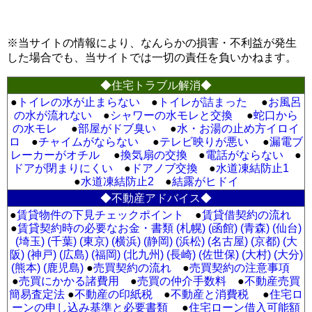
※当サイトの情報により、なんらかの損害・不利益が発生
した場合でも、当サイトでは一切の責任を負いかねます。
◆住宅トラブル解消◆
●
トイレの水が止まらない
●
トイレが詰まった
●
お風呂
の水が流れない
●
シャワーの水モレと交換
●
蛇口から
の水モレ
●
部屋がドブ臭い
●
水・お湯の止め方イロイ
ロ
●
チャイムがならない
●
テレビ映りが悪い
●
漏電ブ
レーカーがオチル
●
換気扇の交換
●
電話がならない
●
ドアが閉まりにくい
●
ドアノブ交換
●
水道凍結防止1
●
水道凍結防止2
●
結露がヒドイ
◆不動産アドバイス◆
●
賃貸物件の下見チェックポイント
●
賃貸借契約の流れ
●
賃貸契約時の必要なお金・書類 (札幌)
(函館)
(青森)
(仙台)
(埼玉)
(千葉)
(東京)
(横浜)
(静岡)
(浜松)
(名古屋)
(京都)
(大
阪)
(神戸)
(広島)
(福岡)
(北九州)
(長崎)
(佐世保)
(大村)
(大分)
(熊本)
(鹿児島)
●
売買契約の流れ
●
売買契約の注意事項
●
売買にかかる諸費用
●
売買の仲介手数料
●
不動産売買
簡易査定法
●
不動産の印紙税
●
不動産と消費税
●
住宅ロ
ーンの申し込み基準と必要書類
●
住宅ローン借入可能額