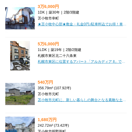
3万6,000円
1DK
|
築30年
|
2階
/
3階建
苫小牧市幸町
★苫小牧中心部★敷金・礼金0円♪駐車料込でお得！車庫高め！初期費用クレジットカード決済ＯＫ！お部屋探しはミニミニで！
5万6,000円
1LDK
|
築19年
|
2階
/
2階建
札幌市東区北二十六条東
札幌市東区に位置するアパート「アルカディア II」で、新しい暮らしを始めてみませんか？広々とした36.46㎡の1LDKは、9.6帖のLDKと6.0帖の洋室でゆったりと過ごせる空間です。最上階で日当たりも良好なのが嬉しいポイント。お料理好きには嬉しいシステムキッチンやカウンターキッチン、バス・トイレ別、独立洗面台など水回り設備も充実しています。エアコンと灯油暖房で一年中快適に過ごしていただけますよ。周辺には東光ストア（徒歩2分）やローソン（徒歩3分）、病院（徒歩4分）など生活に便利な施設が徒歩圏内に揃っており、お買い物やお出かけにも困りません。さらに、大切なペットと一緒に暮らしたい方や、お二人での新生活をお考えの方にもぴったりの物件です。保証人不要で敷金0円、礼金も28,000円と初期費用を抑えやすいのも魅力ですね。駐車場もございますので、お車をお持ちの方も安心です。モニター付インターホンでセキュリティ面も配慮されており、安心してお住まいいただけます。ぜひ一度、この快適な住まいをご覧になってみませんか？
540万円
356.79m² (107.92坪)
苫小牧市元町
苫小牧市元町に、新しい暮らしの舞台となる素敵な土地が登場しました！356.79m²の広々とした敷地は、平坦な整形地なので、理想のマイホームを自由に描ける、夢が広がる場所です。上下水道や電気といった生活に欠かせないインフラも整備済みで、安心して新生活をスタートできるのが嬉しいポイントです。周辺には、セブンイレブン（徒歩7分）やマックスバリュ（徒歩12分）があり、日々のお買い物もとっても便利。お子様の通学に安心な苫小牧西小学校も徒歩8分と近く、子育て世代にも優しい環境が整っています。近隣商業地域と第1種住居地域の両方に面しているため、多様な建築プランが検討できるのも魅力ですね。540万円という価格で、あなたの夢のマイホームを実現しませんか？この機会に、ぜひ一度現地で新しい生活をイメージしてみませんか？
1,680万円
242.72m² (73.42坪)
苫小牧市明野新町