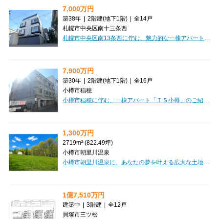
7,000万円
築38年
|
2階建
(地下1階)
|
全14戸
札幌市中央区南十三条西
札幌市中央区南13条西に佇む、魅力的な一棟アパート「AMS山鼻」のご紹介です。札幌市電山鼻線「西線１４条」駅から徒歩4分というアクセス良好な立地で、日々の暮らしにゆとりをもたらしてくれます。周辺にはドラッグストアやコンビニ、スーパー「マックスバリュ」が徒歩圏内に充実しており、お買い物にも大変便利。快適な毎日をサポートしてくれる環境が整っています。全14戸のうち、現在空室は1室のみと、高い稼働率が期待できる投資物件です。お部屋にはロフトが付いており、空間を有効活用できるのが嬉しいポイント。ブロードバンド回線も完備しているので、入居者様は快適なインターネット環境をお楽しみいただけます。駐車場も3台分ご用意しています。価格は7,000万円、想定年間収入506.4万円、表面利回り7.23%と、安定した収益性も魅力です。この機会に、将来を見据えた資産形成を始めてみませんか。ぜひ一度ご検討ください。
7,900万円
築30年
|
2階建
(地下1階)
|
全16戸
小樽市稲穂
小樽市稲穂に佇む、一棟アパート「ＴＳ小樽」のご紹介です。JR函館本線「小樽駅」からなんと徒歩3分という、大変魅力的な立地が自慢です。日々の通勤・通学はもちろん、お出かけにも便利なこの場所は、入居者様にとって嬉しいポイントになるでしょう。投資物件として特に嬉しいのは、現在満室稼働中という点。購入後すぐに安定した家賃収入が期待できますね。全16戸がワンルームで、ロフト付きのお部屋は空間を有効活用でき、入居者様にも大変好評です。高速インターネット回線も完備しており、現代のニーズにもしっかり応えています。徒歩圏内にはコンビニ、郵便局、ドラッグストア、スーパー、銀行、ドン・キホーテなど、生活に欠かせない施設が充実しており、入居者様の暮らしを強力にサポートします。利便性の高いこの場所で、安定した運用を始めてみませんか？
1,300万円
2719m² (822.49坪)
小樽市朝里川温泉
小樽市朝里川温泉に、あなたの夢を叶える広大な土地が登場しました！約2719㎡（約822坪）もの敷地は、豊かな自然に囲まれた高台に位置し、四季折々の美しい景色を独り占めできる贅沢なロケーションです。田舎暮らしを始めたい方、自分だけの特別なリゾート空間を創りたい方にぴったりのこの土地は、上下水道や電気といった生活に必要なインフラが既に整備されているのが嬉しいポイント。思い描く理想の住まいや別荘、アトリエなど、様々な可能性が広がります。お車があれば、スーパーやコンビニ、郵便局も約19～20分圏内と生活の利便性も兼ね備えています。この素晴らしい環境で、心豊かな新しい生活を始めてみませんか？【区画①】・所在地：小樽市朝里川温泉1丁目304-1、304-5・面積（公簿）：4,334.00㎡（1,311.03坪）・価格：1,700万円
1億7,510万円
建築中
|
3階建
|
全12戸
貝塚市三ツ松