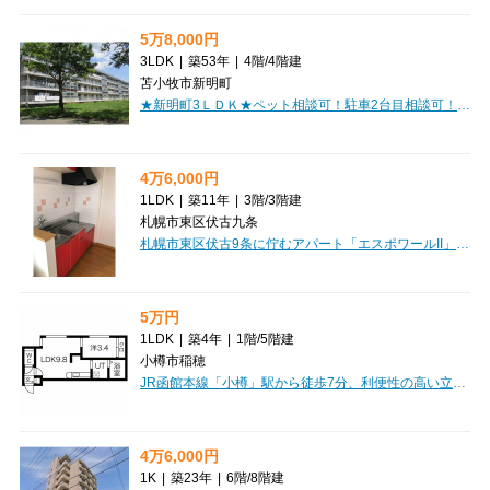
5万8,000円
3LDK
|
築53年
|
4階
/
4階建
苫小牧市新明町
★新明町3ＬＤＫ★ペット相談可！駐車2台目相談可！コンビニ徒歩圏内！南向きの日当たり良好のバルコニー付き！
4万6,000円
1LDK
|
築11年
|
3階
/
3階建
札幌市東区伏古九条
札幌市東区伏古9条に佇むアパート「エスポワールII」で、新しい暮らしを始めてみませんか？中央バス停「伏古10条3丁目」まで徒歩2分と駅近で、毎日の通勤・通学、お出かけにも便利なロケーションが魅力です。お部屋は広々32.12㎡の1LDK。最上階の角部屋で、開放感あふれる北西向きの空間は、ゆったりとプライベートな時間を過ごしたい方にぴったりです。インターネット利用料が無料なのは嬉しいポイント。引っ越してすぐに快適なネット環境が手に入りますよ。エアコンや灯油暖房、ロードヒーティングも完備しており、北海道の四季を通じて心地よくお過ごしいただけます。バス・トイレ別、独立洗面台付きで、水回りも充実しています。敷金ゼロで初期費用を抑えられるのも魅力ですね。徒歩1分にコンビニ、徒歩2分にスーパーがあり、日々のお買い物もスムーズ。幼稚園や小学校も近く、子育て世代にも安心の環境が整っています。月々46,000円、管理費3,000円で、駐車場もご用意していますので、ぜひ一度ご検討ください。
5万円
1LDK
|
築4年
|
1階
/
5階建
小樽市稲穂
JR函館本線「小樽」駅から徒歩7分、利便性の高い立地に佇むマンション「LIISA OTARU(リーサ小樽)」で新生活を始めてみませんか？広々とした9.8畳のLDKと洋室3.4畳の1LDKは、お一人暮らしはもちろん、お二人での暮らしにもぴったりなゆとりの空間です。お料理が楽しくなるシステムキッチンはコンロ2口付き。バス・トイレ別で独立洗面台も完備されており、快適な毎日をサポートします。さらに、インターネット利用料無料は嬉しいポイント！オートロックや防犯カメラ、宅配BOX、ウォークインクローゼットなど、暮らしを豊かにする設備が充実しています。周辺には病院や銀行、飲食店、小学校が徒歩圏内に揃い、安心で便利な生活が手に入ります。ぜひ一度、この魅力的なお部屋をご覧ください。
4万6,000円
1K
|
築23年
|
6階
/
8階建