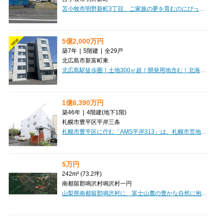
苫小牧市明野新町3丁目、ご家族の夢を育むのにぴったりの土地をご紹介します！広々とした242.72㎡の整形地は、ゆとりのあるマイホーム計画に最適。第一種中高層住居専用地域に位置し、閑静な住宅街で穏やかな暮らしが叶います。お子様の通学にも安心の立地で、明野中学校まで徒歩4分、明野小学校まで徒歩6分と、毎日の送り迎えもスムーズです。セブンイレブンやツルハドラッグ、ホクレンショップも徒歩圏内に揃い、お買い物も便利。プロパンガスや上下水道といった生活インフラも整っており、新しい暮らしを快適にスタートできますね。この素敵な土地で、ぜひご家族の理想の住まいを形にしてみませんか？ぜひ一度、現地の雰囲気を感じにいらしてください。
5億2,000万円
NEW
築7年
|
5階建
|
全29戸
北広島市新富町東
北広島駅徒歩圏！土地300㎡超！開発用地含む！北海道北広島市に佇む「TONY TOWER KITAHIROSHIMA」は、現在満室稼働中の魅力的な一棟マンションです。JR千歳線「北広島」駅から徒歩5分とアクセスしやすく、日々の暮らしを豊かにする周辺施設が充実しています。東光ストアまで徒歩8分、セブンイレブンや郵便局、北海道銀行も徒歩9分圏内に揃い、お買い物や用事をスムーズに済ませられるのが嬉しいポイントです。建物は堅牢な鉄筋コンクリート造の5階建て。オートロックやエレベーター、インターネット接続環境も整っており、入居者様が安心して快適に過ごせる設備が魅力です。1LDKから2LDKまで、専有面積36.28㎡～74.12㎡と幅広い間取りをご用意しており、多様なライフスタイルに対応します。屋外33台、外部借上げ駐車場3台を含む駐車場も完備されており、お車をお持ちの方にも便利です。安定した資産形成をお考えの方にも、ぜひご検討いただきたい一棟です。
1億6,390万円
築46年
|
4階建
(地下1階)
札幌市豊平区平岸三条
札幌市豊平区に佇む「AMS平岸313」は、札幌市営地下鉄南北線「南平岸」駅から徒歩3分という、毎日の通勤・通学に嬉しい駅チカのロケーションが魅力です。鉄筋コンクリート造の安心感のある建物で、1979年10月築ながら2015年5月には外壁塗装のリフォームも実施されており、大切に維持管理されてきたことが伝わってきます。ワンルームから3DKまで多様な間取りが揃っており、幅広い層のニーズにお応えできるのが嬉しいポイントです。現在満室稼働中で、想定年間収入12,526,356円、表面利回り7.64%と安定した収益が期待できる魅力的な投資物件。一部の部屋では民泊運営もされており、新しい収益の可能性も広がっています。周辺には徒歩2分のコンビニや徒歩4～5分のスーパー「イオン」があり、日々のお買い物にも大変便利です。駐車場も6台分確保されており、お車をお持ちの方にも安心です。安定した資産形成や、多様なライフスタイルを叶える拠点として、「AMS平岸313」をぜひご検討ください。
5万円
242m² (73.2坪)
南都留郡鳴沢村鳴沢村一円
山梨県南都留郡鳴沢村に、富士山麓の豊かな自然に抱かれた「紅葉台センチュリーヴィラ」の土地をご紹介します。約242㎡の広々とした敷地は、田舎暮らしやリゾートの拠点として、あなたの夢を形にするのに最適です。上下水道や電気といった生活に必要なインフラが整っていますので、快適な暮らしの基盤も安心です。美しい自然の中で、自分だけの特別な場所を創りませんか？この素晴らしい機会を、ぜひご検討ください。価格は5万円です。【維持管理費】・土地のみ：15,000円／年額・土地・建物：42,000円／年額【購入後の費用】・名義変更手数料：100,000円・建築工事負担金（新築時）：200,000円・重機使用負担金：50,000円・水道加入金：200,000円