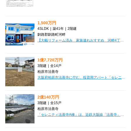
1,500万円
4SLDK
|
築41年
|
2階建
釧路郡釧路町河畔
【大幅リフォーム済み 家族連れおすすめ 河畔4丁目 中古住宅】「こんな家が欲しかった」が詰まった一邸！新築をご検討中の方にこそ、一度ご覧いただきたい住まいです。オーナー様が約500万円をかけて理想の住まいへとさらにリフォームし、2024年には全サッシを200万円で新品へ交換。見た目だけでなく、快適性や断熱性にもこだわり、大切に住まれてきました。広々19.5帖のLDKをはじめ、全居室収納・ウォークインクローゼット・シューズインクローゼットを完備。250㎡のゆとりある敷地には駐車3台可能で、ツルハドラッグやコンビニまで約2分で生活利便性も良好です。築41年の住宅ですが、新耐震基準で大幅リフォーム済みです。現在、同じ内容を新築で実現しようとすると多くの費用が必要になります。写真だけでは伝わらない魅力があるからこそ、ぜひ現地でご体感ください！きっと「こんな家が欲しかった」と感じていただける一邸です。
1億7,720万円
3階建
|
全14戸
柏原市法善寺
大阪府柏原市法善寺に佇む、投資用アパート「セレニティ法善寺C棟」のご紹介です。近鉄大阪線「法善寺」駅から徒歩5分と、日々の通勤・通学にも便利な立地が魅力ですね。建物は3階建ての木造で、1LDKと2DKの間取りをご用意しており、専有面積は34.0㎡から40.4㎡と、多様なライフスタイルに対応できる設計です。オートロック完備でセキュリティ面も安心。バス・トイレ別で快適な暮らしをサポートし、インターネット環境も整っているのが嬉しいポイントです。周辺には市立柏原病院が徒歩2分、ファミリーマートが徒歩3分と、いざという時やちょっとしたお買い物にも困らない便利な環境が広がっています。スーパーも徒歩圏内に複数あり、日々の暮らしを豊かに彩ってくれるでしょう。こちらは複数棟一括売りのオーナーチェンジ物件で、現在賃貸中です。想定年間収入12,405,600円、表面利回り7.0%と、安定した収益が期待できる魅力的な投資物件となっております。ぜひこの機会に、新たな資産形成を始めてみませんか。
2億140万円
3階建
|
全15戸
柏原市法善寺
「セレニティ法善寺A棟」は、近鉄大阪線「法善寺」駅から徒歩5分の好立地にある、魅力的な一棟アパートです。投資用物件として、現在全戸賃貸中ですので、ご購入後すぐに安定した家賃収入が期待できるオーナーチェンジ物件となっております。2026年に建築確認を受けているため、まだ新しい綺麗な建物で、木造3階建て、総戸数15戸。1LDKと2LDKの間取りは、単身者様からファミリー層まで幅広いニーズに応えられます。オートロックやバス/トイレ別、インターネット完備など、入居者様が快適に過ごせる設備が充実。徒歩3分にコンビニ、徒歩2分に病院があり、スーパーも徒歩圏内と、日々の暮らしに便利な環境が整っています。価格20,140万円、表面利回り7.0%と、将来を見据えた資産形成にぴったりの一棟です。ぜひご検討ください。