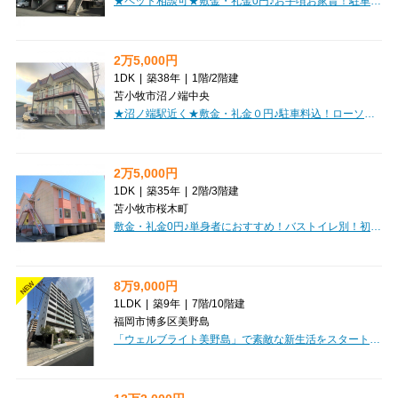
★ペット相談可★敷金・礼金0円♪お手頃お家賃！駐車料込！初期費用クレジットカード決済ＯＫ！近隣商業施設あり！お部屋探しはミニミニで♪
2万5,000円
1DK
|
築38年
|
1階
/
2階建
苫小牧市沼ノ端中央
★沼ノ端駅近く★敷金・礼金０円♪駐車料込！ローソン近く！内装キレイ！
2万5,000円
1DK
|
築35年
|
2階
/
3階建
苫小牧市桜木町
敷金・礼金0円♪単身者におすすめ！バストイレ別！初期費用クレジットカード決済ＯＫ！お部屋探しはミニミニで！
8万9,000円
NEW
1LDK
|
築9年
|
7階
/
10階建
福岡市博多区美野島
「ウェルブライト美野島」で素敵な新生活をスタートしませんか？福岡市博多区美野島に位置するこちらのマンションは、家賃89,000円、管理費6,000円で、広々32.19㎡の1LDK。南西向きの7階のお部屋は、設備充実で快適な暮らしをサポートします。なんと、家具・家電付きでご入居いただけますので、初期費用を抑えたい方にもぴったり！さらにインターネット利用料無料は嬉しいポイントですね。オートロックや防犯カメラ、宅配BOX完備で安心のセキュリティ。ウォークインクローゼットや納戸があり収納も豊富です。バス・トイレ別、独立洗面台、浴室乾燥機、追い焚き風呂など水回りも充実しています。徒歩2分にコンビニ、4分圏内にスーパーや病院、ドラッグストアが揃い、日々の生活がとても便利です。ペット相談可、2人入居相談可、シニア相談可と、様々なライフスタイルに対応できるのも魅力。ぜひ一度ご内見ください！