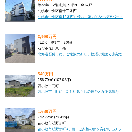
築38年
|
2階建
(地下1階)
|
全14戸
札幌市中央区南十三条西
札幌市中央区南13条西に佇む、魅力的な一棟アパート「AMS山鼻」のご紹介です。札幌市電山鼻線「西線１４条」駅から徒歩4分というアクセス良好な立地で、日々の暮らしにゆとりをもたらしてくれます。周辺にはドラッグストアやコンビニ、スーパー「マックスバリュ」が徒歩圏内に充実しており、お買い物にも大変便利。快適な毎日をサポートしてくれる環境が整っています。全14戸のうち、現在空室は1室のみと、高い稼働率が期待できる投資物件です。お部屋にはロフトが付いており、空間を有効活用できるのが嬉しいポイント。ブロードバンド回線も完備しているので、入居者様は快適なインターネット環境をお楽しみいただけます。駐車場も3台分ご用意しています。価格は7,000万円、想定年間収入506.4万円、表面利回り7.23%と、安定した収益性も魅力です。この機会に、将来を見据えた資産形成を始めてみませんか。ぜひ一度ご検討ください。
3,990万円
4LDK
|
築3年
|
2階建
石狩市花川東一条
北海道石狩市に、ご家族の新しい物語が始まる素敵なお住まいのご紹介です。2023年7月築の新しい一戸建てで、広々とした4LDKの間取りは、LDKが18帖とゆとりがあり、ご家族団らんの時間を豊かに彩ります。家計に優しい都市ガス「コレモ」を搭載しており、電気代の節約が期待できるのは嬉しいポイントですね。収納も豊富で、ウォークインクローゼットやシューズインクローゼット、全居室収納が備わっており、お部屋をすっきりと保てます。床暖房や食器洗乾燥機、追い焚き機能付きのお風呂など、日々の暮らしを快適にする設備も充実。南向きで日当たりも良好、広々とした裏庭ではお子様と遊んだり、ガーデニングを楽しんだり、夢が広がります。お車の駐車も2台分可能です。徒歩圏内にはコンビニやドラッグストアがあり、お買い物にも便利。ご家族みんなが笑顔で過ごせる、理想のマイホームで新生活を始めてみませんか。
540万円
356.79m² (107.92坪)
苫小牧市元町
苫小牧市元町に、新しい暮らしの舞台となる素敵な土地が登場しました！356.79m²の広々とした敷地は、平坦な整形地なので、理想のマイホームを自由に描ける、夢が広がる場所です。上下水道や電気といった生活に欠かせないインフラも整備済みで、安心して新生活をスタートできるのが嬉しいポイントです。周辺には、セブンイレブン（徒歩7分）やマックスバリュ（徒歩12分）があり、日々のお買い物もとっても便利。お子様の通学に安心な苫小牧西小学校も徒歩8分と近く、子育て世代にも優しい環境が整っています。近隣商業地域と第1種住居地域の両方に面しているため、多様な建築プランが検討できるのも魅力ですね。540万円という価格で、あなたの夢のマイホームを実現しませんか？この機会に、ぜひ一度現地で新しい生活をイメージしてみませんか？
1,680万円
242.72m² (73.42坪)
苫小牧市明野新町
苫小牧市明野新町3丁目、ご家族の夢を育むのにぴったりの土地をご紹介します！広々とした242.72㎡の整形地は、ゆとりのあるマイホーム計画に最適。第一種中高層住居専用地域に位置し、閑静な住宅街で穏やかな暮らしが叶います。お子様の通学にも安心の立地で、明野中学校まで徒歩4分、明野小学校まで徒歩6分と、毎日の送り迎えもスムーズです。セブンイレブンやツルハドラッグ、ホクレンショップも徒歩圏内に揃い、お買い物も便利。プロパンガスや上下水道といった生活インフラも整っており、新しい暮らしを快適にスタートできますね。この素敵な土地で、ぜひご家族の理想の住まいを形にしてみませんか？ぜひ一度、現地の雰囲気を感じにいらしてください。