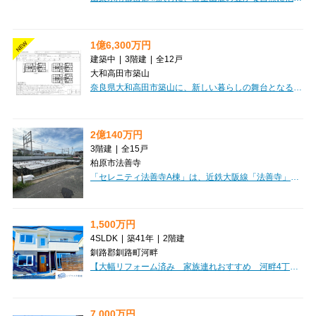
1億6,300万円
NEW
建築中
|
3階建
|
全12戸
大和高田市築山
奈良県大和高田市築山に、新しい暮らしの舞台となる「セレニティ築山 Ⅰ棟」が誕生します！2027年2月の完成に向けて、現在建築が進められています。近鉄大阪線「築山」駅から徒歩7分の好立地で、通勤・通学にも便利なのが嬉しいポイントです。間取りは1LDKから2LDKまで、専有面積も33.05㎡から43.34㎡と幅広くご用意しており、シングルの方から新婚さん、お子様がいらっしゃるご家庭まで、様々なライフスタイルにフィットするお部屋が見つかります。木造3階建ての全12戸。セキュリティ面ではオートロックを完備し、プライバシーも安心。快適なバス・トイレ別も嬉しい設備ですね。周辺には業務スーパーやガスト、ドラッグストア、郵便局などが揃い、日々の買い物や外食にも困りません。保育所や公園も近く、子育て世代にも優しい環境です。新しい街で、心豊かな新生活を始めてみませんか？
2億140万円
3階建
|
全15戸
柏原市法善寺
「セレニティ法善寺A棟」は、近鉄大阪線「法善寺」駅から徒歩5分の好立地にある、魅力的な一棟アパートです。投資用物件として、現在全戸賃貸中ですので、ご購入後すぐに安定した家賃収入が期待できるオーナーチェンジ物件となっております。2026年に建築確認を受けているため、まだ新しい綺麗な建物で、木造3階建て、総戸数15戸。1LDKと2LDKの間取りは、単身者様からファミリー層まで幅広いニーズに応えられます。オートロックやバス/トイレ別、インターネット完備など、入居者様が快適に過ごせる設備が充実。徒歩3分にコンビニ、徒歩2分に病院があり、スーパーも徒歩圏内と、日々の暮らしに便利な環境が整っています。価格20,140万円、表面利回り7.0%と、将来を見据えた資産形成にぴったりの一棟です。ぜひご検討ください。
1,500万円
4SLDK
|
築41年
|
2階建
釧路郡釧路町河畔
【大幅リフォーム済み 家族連れおすすめ 河畔4丁目 中古住宅】「こんな家が欲しかった」が詰まった一邸！新築をご検討中の方にこそ、一度ご覧いただきたい住まいです。オーナー様が約500万円をかけて理想の住まいへとさらにリフォームし、2024年には全サッシを200万円で新品へ交換。見た目だけでなく、快適性や断熱性にもこだわり、大切に住まれてきました。広々19.5帖のLDKをはじめ、全居室収納・ウォークインクローゼット・シューズインクローゼットを完備。250㎡のゆとりある敷地には駐車3台可能で、ツルハドラッグやコンビニまで約2分で生活利便性も良好です。築41年の住宅ですが、新耐震基準で大幅リフォーム済みです。現在、同じ内容を新築で実現しようとすると多くの費用が必要になります。写真だけでは伝わらない魅力があるからこそ、ぜひ現地でご体感ください！きっと「こんな家が欲しかった」と感じていただける一邸です。
7,000万円