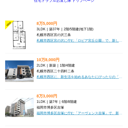
住宅トラブルお直し隊 トップページ
8万5,000円
NEW
3LDK
|
築37年
|
2階
/
5階建
(地下1階)
札幌市西区宮の沢三条
札幌市西区宮の沢に佇む「ロピア宮丘公園」で、新しい暮らしを始めてみませんか。広々とした73.82m²の3LDKは、南西向きのバルコニーから明るい光が差し込む、家族みんながゆったりと過ごせる空間です。16.1帖のLDKは、システムキッチンと3口コンロで毎日のお料理が楽しくなりますね。収納に便利な納戸やトランクルーム、シューズボックスも完備しており、お部屋をすっきりと保てます。バス・トイレ別はもちろん、独立洗面台や温水洗浄トイレなど水回りも充実。無料駐車場付きで、お車をお持ちの方も安心です。徒歩圏内には宮の沢桃の花こども園や札幌市立手稲宮丘小学校があり、子育て世代にも嬉しい環境。セイコーマートも近く、ちょっとしたお買い物にも困りません。礼金ゼロ、保証人不要で初期費用を抑えたい方にもおすすめです。ご家族の笑顔があふれる毎日を、このお部屋で始めてみませんか。
10万8,000円
2LDK
|
新築
|
1階
/
4階建
札幌市西区二十四軒二条
札幌市西区に、新生活を始めるあなたにぴったりの「エフュート二十四軒」が誕生しました！札幌市営地下鉄東西線「二十四軒」駅から徒歩4分と、通勤・通学にも便利な立地です。広々とした15.8帖のLDKを含む2LDKの間取りは、お二人での暮らしにもゆとりをもたらしてくれるでしょう。南西向きで日当たりも良好なので、明るいリビングで気持ちの良い毎日を過ごせそうですね。お料理がもっと楽しくなるシステムキッチンには3口コンロをご用意しました。バス・トイレ別、独立洗面台、浴室乾燥機、追い焚き機能と水回りも充実しているのが嬉しいポイントです。ウォークインクローゼットや納戸、シューズボックスなど収納も豊富で、お部屋をすっきり保っていただけます。オートロックや防犯カメラ、宅配BOXも完備で安心。インターネット利用料無料も嬉しいですね。徒歩1分にはコンビニ、少し足を延ばせばスーパーや郵便局、病院も揃い、生活利便性も抜群です。小学校・中学校も近く、子育て世代にも優しい環境が整っています。保証人不要、家賃保証会社利用可で、初期費用も抑えやすい敷金ゼロ！この素敵な新築マンションで、新しい暮らしを始めてみま...
8万3,000円
1LDK
|
築7年
|
6階
/
8階建
福岡市博多区吉塚
福岡市博多区吉塚に佇む「アーヴェンス吉塚」で、新生活をスタートしませんか？JR吉塚駅から徒歩8分と、通勤・通学に便利な立地です。広々33.52m²の1LDKは、お一人暮らしからお二人暮らしまで、ゆとりの空間をご提供。嬉しい家具・家電付なので、身軽にお引越しいただけます。デザイナーズの洗練された空間で、毎日を素敵に彩りましょう。オートロック、防犯カメラ、モニタ付インターホンで安心のセキュリティ。宅配BOX完備で、お留守でも荷物を受け取れて便利です。バス・トイレ別、浴室乾燥機、追い焚き風呂、温水洗浄トイレなど水回り設備も充実しています。カウンターキッチンでお料理も楽しくなります。徒歩3分にスーパー、徒歩2分にコンビニがあり、日々のお買い物もスムーズです。小学校まで徒歩2分、中学校まで徒歩6分と、お子様の通学も安心です。快適な設備と便利な周辺環境が魅力の「アーヴェンス吉塚」で、理想の暮らしを始めてみませんか。