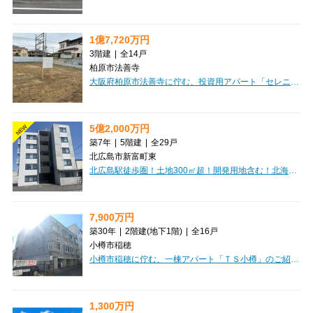
1億7,720万円
3階建
|
全14戸
柏原市法善寺
大阪府柏原市法善寺に佇む、投資用アパート「セレニティ法善寺C棟」のご紹介です。近鉄大阪線「法善寺」駅から徒歩5分と、日々の通勤・通学にも便利な立地が魅力ですね。建物は3階建ての木造で、1LDKと2DKの間取りをご用意しており、専有面積は34.0㎡から40.4㎡と、多様なライフスタイルに対応できる設計です。オートロック完備でセキュリティ面も安心。バス・トイレ別で快適な暮らしをサポートし、インターネット環境も整っているのが嬉しいポイントです。周辺には市立柏原病院が徒歩2分、ファミリーマートが徒歩3分と、いざという時やちょっとしたお買い物にも困らない便利な環境が広がっています。スーパーも徒歩圏内に複数あり、日々の暮らしを豊かに彩ってくれるでしょう。こちらは複数棟一括売りのオーナーチェンジ物件で、現在賃貸中です。想定年間収入12,405,600円、表面利回り7.0%と、安定した収益が期待できる魅力的な投資物件となっております。ぜひこの機会に、新たな資産形成を始めてみませんか。
5億2,000万円
NEW
築7年
|
5階建
|
全29戸
北広島市新富町東
北広島駅徒歩圏！土地300㎡超！開発用地含む！北海道北広島市に佇む「TONY TOWER KITAHIROSHIMA」は、現在満室稼働中の魅力的な一棟マンションです。JR千歳線「北広島」駅から徒歩5分とアクセスしやすく、日々の暮らしを豊かにする周辺施設が充実しています。東光ストアまで徒歩8分、セブンイレブンや郵便局、北海道銀行も徒歩9分圏内に揃い、お買い物や用事をスムーズに済ませられるのが嬉しいポイントです。建物は堅牢な鉄筋コンクリート造の5階建て。オートロックやエレベーター、インターネット接続環境も整っており、入居者様が安心して快適に過ごせる設備が魅力です。1LDKから2LDKまで、専有面積36.28㎡～74.12㎡と幅広い間取りをご用意しており、多様なライフスタイルに対応します。屋外33台、外部借上げ駐車場3台を含む駐車場も完備されており、お車をお持ちの方にも便利です。安定した資産形成をお考えの方にも、ぜひご検討いただきたい一棟です。
7,900万円
築30年
|
2階建
(地下1階)
|
全16戸
小樽市稲穂
小樽市稲穂に佇む、一棟アパート「ＴＳ小樽」のご紹介です。JR函館本線「小樽駅」からなんと徒歩3分という、大変魅力的な立地が自慢です。日々の通勤・通学はもちろん、お出かけにも便利なこの場所は、入居者様にとって嬉しいポイントになるでしょう。投資物件として特に嬉しいのは、現在満室稼働中という点。購入後すぐに安定した家賃収入が期待できますね。全16戸がワンルームで、ロフト付きのお部屋は空間を有効活用でき、入居者様にも大変好評です。高速インターネット回線も完備しており、現代のニーズにもしっかり応えています。徒歩圏内にはコンビニ、郵便局、ドラッグストア、スーパー、銀行、ドン・キホーテなど、生活に欠かせない施設が充実しており、入居者様の暮らしを強力にサポートします。利便性の高いこの場所で、安定した運用を始めてみませんか？
1,300万円