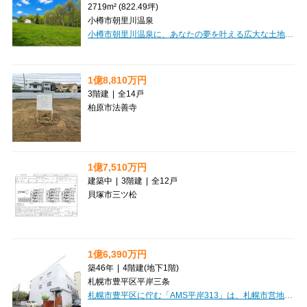
2719m² (822.49坪)
小樽市朝里川温泉
小樽市朝里川温泉に、あなたの夢を叶える広大な土地が登場しました！約2719㎡（約822坪）もの敷地は、豊かな自然に囲まれた高台に位置し、四季折々の美しい景色を独り占めできる贅沢なロケーションです。田舎暮らしを始めたい方、自分だけの特別なリゾート空間を創りたい方にぴったりのこの土地は、上下水道や電気といった生活に必要なインフラが既に整備されているのが嬉しいポイント。思い描く理想の住まいや別荘、アトリエなど、様々な可能性が広がります。お車があれば、スーパーやコンビニ、郵便局も約19～20分圏内と生活の利便性も兼ね備えています。この素晴らしい環境で、心豊かな新しい生活を始めてみませんか？【区画①】・所在地：小樽市朝里川温泉1丁目304-1、304-5・面積（公簿）：4,334.00㎡（1,311.03坪）・価格：1,700万円
1億8,810万円
3階建
|
全14戸
柏原市法善寺
1億7,510万円
建築中
|
3階建
|
全12戸
貝塚市三ツ松
1億6,390万円
築46年
|
4階建
(地下1階)
札幌市豊平区平岸三条
札幌市豊平区に佇む「AMS平岸313」は、札幌市営地下鉄南北線「南平岸」駅から徒歩3分という、毎日の通勤・通学に嬉しい駅チカのロケーションが魅力です。鉄筋コンクリート造の安心感のある建物で、1979年10月築ながら2015年5月には外壁塗装のリフォームも実施されており、大切に維持管理されてきたことが伝わってきます。ワンルームから3DKまで多様な間取りが揃っており、幅広い層のニーズにお応えできるのが嬉しいポイントです。現在満室稼働中で、想定年間収入12,526,356円、表面利回り7.64%と安定した収益が期待できる魅力的な投資物件。一部の部屋では民泊運営もされており、新しい収益の可能性も広がっています。周辺には徒歩2分のコンビニや徒歩4～5分のスーパー「イオン」があり、日々のお買い物にも大変便利です。駐車場も6台分確保されており、お車をお持ちの方にも安心です。安定した資産形成や、多様なライフスタイルを叶える拠点として、「AMS平岸313」をぜひご検討ください。