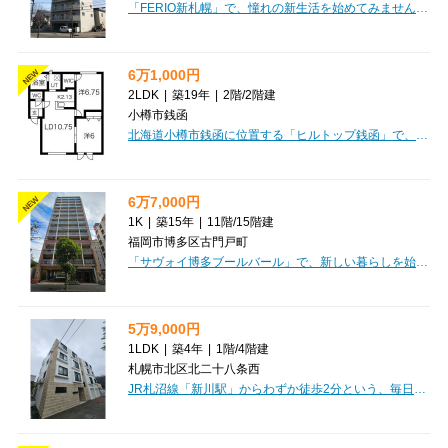
「FERIO新札幌」で、憧れの新生活を始めてみませんか？札幌市営地下鉄東西線・JR千歳線「新札幌」駅まで徒歩6分、JR函館本線「厚別」駅も徒歩圏内で、複数路線が利用できる便利な立地が魅力です。お出かけや通勤・通学もスムーズにできますね。広々とした40.34㎡の1LDKは、お一人暮らしはもちろん、お二人での新生活にもぴったり。8階のお部屋からは開放感のある景色が広がり、デザイナーズマンションならではの洗練された空間で毎日を過ごせます。インターネットが無料で使えるのは、リモートワークや趣味の時間にも嬉しいポイント。オートロックやモニタ付インターホン、宅配BOXも完備されており、セキュリティ面も安心です。快適なエアコンや冬に嬉しい灯油暖房、バス・トイレ別、独立洗面台、温水洗浄トイレ、室内洗濯機置場など、暮らしを豊かにする設備が充実。お料理が楽しくなるプロパンガスも魅力です。周辺にはスーパーやコンビニ、飲食店、ドラッグストア、病院、学校などが徒歩圏内に揃い、日々の買い物や急な用事も困りません。「FERIO新札幌」で、安心と快適が詰まった新しい毎日をスタートさせませんか？ぜひ一度、現地でこ...
6万1,000円
NEW
2LDK
|
築19年
|
2階
/
2階建
小樽市銭函
北海道小樽市銭函に位置する「ヒルトップ銭函」で、新しい暮らしを始めてみませんか？北海道中央バス 桂岡停まで徒歩1分と、日々の移動がぐっと便利になります。広々とした55.58㎡の2LDKは、お二人での新生活や、小さなお子様がいらっしゃるご家族にもぴったりのゆとりある空間です。最上階のお部屋で、開放感あふれる毎日をお過ごしいただけます。システムキッチンでお料理も楽しく、ウォークインクローゼットで収納もばっちり。バス・トイレ別、独立洗面台、温水洗浄トイレなど、水回りも充実しており、快適な毎日をサポートします。さらに、冬の暮らしをサポートする灯油暖房やロードヒーティングも完備しているのが嬉しいポイント。敷金・礼金なしで初期費用を抑えられるのも魅力的ですね。無料駐車場は縦列で2台停められますので、お車をお持ちのご家庭にも安心です。コンビニやスーパーが近く、毎日のお買い物も便利。新しい暮らしを始めるのにぴったりの「ヒルトップ銭函」で、素敵な毎日をスタートしませんか？
6万7,000円
NEW
1K
|
築15年
|
11階
/
15階建
福岡市博多区古門戸町
「サヴォイ博多ブールバール」で、新しい暮らしを始めてみませんか？福岡市営地下鉄「中洲川端」駅へ徒歩10分、都心へのアクセスもスムーズな立地です。広々23.54㎡の1Kタイプは、11階の角部屋で日当たりも良好。家具・家電付きなので、引っ越し費用を抑えてすぐに新生活をスタートできますよ。インターネット利用料無料は、月々の出費を抑えたい方に嬉しいポイント。オートロックや防犯カメラ、モニター付きインターホンでセキュリティも万全です。宅配BOXも完備しており、お忙しい方にも便利ですね。システムキッチンに2口ガスコンロ、バス・トイレ別、独立洗面台と水回りも充実。24時間ゴミ出し可能で、いつでも清潔に保てます。徒歩圏内にはスーパーやコンビニ、ドラッグストア、病院が揃い、日々の生活がとても便利。保証人不要でご契約いただけますので、お気軽にご相談ください。デザイン性の高いこのお部屋で、快適な毎日を過ごしませんか？
5万9,000円
1LDK
|
築4年
|
1階
/
4階建
札幌市北区北二十八条西
JR札沼線「新川駅」からわずか徒歩2分という、毎日の通勤・通学に嬉しい駅近マンション「カノア」のご紹介です。南東向きの角部屋で日当たりも良好、35.09㎡のゆったりとした1LDKは、お一人暮らしはもちろん、お二人での新生活にもぴったりな広さですね。敷金・礼金ゼロで初期費用を抑えられるのが嬉しいポイントです。さらに、インターネット利用料無料なので月々の出費も安心。お料理が楽しくなるシステムキッチンには2口コンロ、バス・トイレ別で独立洗面台も完備されており、水回りも快適です。ウォークインクローゼットやシューズボックスなど収納も充実していますよ。オートロックや防犯カメラ、宅配BOXといった安心の設備が整っており、大切なペット（猫ちゃんも可）と一緒に暮らせるのも大きな魅力です。徒歩圏内にはコンビニ、郵便局、銀行、ドラッグストア、小学校・中学校があり、生活利便性も申し分ありません。「カノア」で、快適で安心な新生活を始めてみませんか？