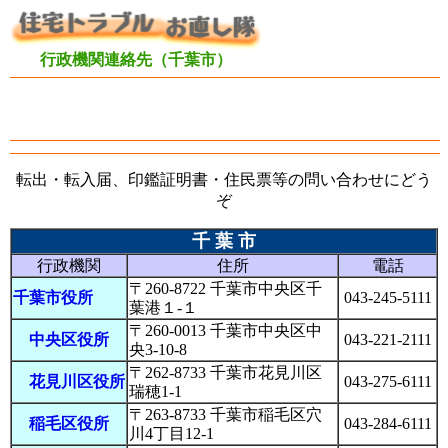
行政機関連絡先（千葉市）
転出・転入届、印鑑証明書・住民票等の問い合わせにどう
ぞ
千 葉 市
行政機関
住所
電話
〒260-8722 千葉市中央区千
千葉市役所
043-
245-5111
葉港１-１
〒260-0013 千葉市中央区中
中央区役所
043-221-2111
央3-10-8
〒262-8733 千葉市花見川区
花見川区役所
043-275-6111
瑞穂1-1
〒263-8733 千葉市稲毛区穴
稲毛区役所
043-284-6111
川4丁目12-1