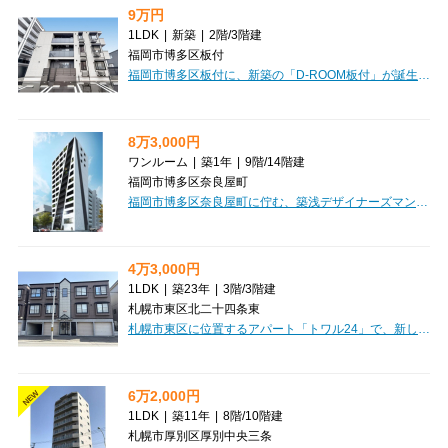
9万円
1LDK
|
新築
|
2階
/
3階建
福岡市博多区板付
福岡市博多区板付に、新築の「D-ROOM板付」が誕生しました！JR鹿児島本線 笹原駅まで徒歩19分の立地です。こちらの1LDK（40.3㎡）のお部屋は、なんと家具・家電付きで新生活をすぐにスタートできるのが嬉しいポイント。さらにインターネット利用料無料なので、月々の費用も抑えられますね。大切なペットとの暮らしもご相談いただけますよ。デザイナーズ仕様で洗練された空間は、日当たり良好な角部屋で明るく快適。ウォークインクローゼットや納戸など収納も充実しており、お部屋をすっきりと保てます。オートロックや防犯カメラ、セキュリティ会社加入済みで安心の毎日。システムキッチンや浴室乾燥機、追い焚き機能付きバスなど、水回り設備も充実しています。徒歩1分圏内にスーパーやドラッグストアがあり、24時間ゴミ出しも可能で、日々の暮らしがより便利になりますね。新しい暮らしをD-ROOM板付で始めてみませんか？
8万3,000円
ワンルーム
|
築1年
|
9階
/
14階建
福岡市博多区奈良屋町
福岡市博多区奈良屋町に佇む、築浅デザイナーズマンション「Mys Casetta Hakata」で、新しい暮らしを始めてみませんか？2025年2月築の綺麗なワンルーム（28.44㎡）で、家賃83,000円、管理費7,000円。福岡市営地下鉄箱崎線「呉服町」駅まで徒歩6分とアクセスも便利です。お部屋は開放感のある角部屋で、嬉しい家具・家電付き！引っ越しの手間が省け、すぐに快適な生活をスタートできます。さらに、インターネット利用料が無料なのも大きな魅力ですね。バス・トイレ別、独立洗面台、温水洗浄トイレ、浴室乾燥機、追い焚き風呂と水回り設備も充実しており、日々の疲れを癒せます。マックスバリュエクスプレス奈良屋町店まで徒歩1分、コンビニも徒歩2分圏内と、お買い物にも困りません。小学校まで徒歩1分、中学校も徒歩6分と子育て世代にも安心の立地です。オートロックや防犯カメラ、宅配BOXも完備しており、安心と快適さを兼ね備えた住まいです。ぜひ一度、ご覧ください。
4万3,000円
1LDK
|
築23年
|
3階
/
3階建
札幌市東区北二十四条東
札幌市東区に位置するアパート「トワル24」で、新しい暮らしを始めてみませんか？札幌市営地下鉄東豊線元町駅から徒歩3分という駅近の好立地が魅力です。通勤・通学はもちろん、日々のお出かけもスムーズにできますね。広々とした1LDK（31.5㎡）は、お一人暮らしはもちろん、お二人での新生活にもぴったりなゆとりの空間です。家賃は43,000円。さらに、礼金・敷金が0円なので、初期費用を抑えたい方にも嬉しいポイントです。室内には、インターネット利用料無料の設備が整っており、入居したその日から快適なネットライフが楽しめます。エアコンや灯油暖房で一年中快適に過ごせ、バス・トイレ別、独立洗面台、温水洗浄トイレと水回りも充実しています。オートロックやモニタ付インターホンでセキュリティ面も安心していただけますよ。南向きで日当たり良好なデザイナーズ物件で、明るくおしゃれな毎日を。周辺にはコンビニやスーパー、郵便局、銀行、ドラッグストアが徒歩圏内に揃い、生活利便性も抜群です。保証人不要でご契約いただけるのも嬉しいですね。ぜひ一度、内覧してみませんか？
6万2,000円
NEW
1LDK
|
築11年
|
8階
/
10階建
札幌市厚別区厚別中央三条