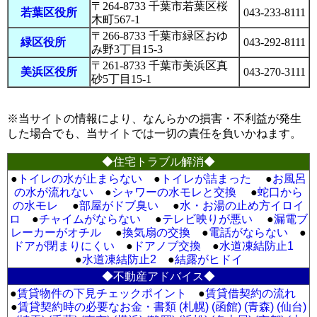
〒264-8733 千葉市若葉区桜
若葉区役所
043-233-8111
木町567-1
〒266-8733 千葉市緑区おゆ
緑区役所
043-292-8111
み野3丁目15-3
〒261-8733 千葉市美浜区真
美浜区役所
043-270-3111
砂5丁目15-1
※当サイトの情報により、なんらかの損害・不利益が発生
した場合でも、当サイトでは一切の責任を負いかねます。
◆住宅トラブル解消◆
●
トイレの水が止まらない
●
トイレが詰まった
●
お風呂
の水が流れない
●
シャワーの水モレと交換
●
蛇口から
の水モレ
●
部屋がドブ臭い
●
水・お湯の止め方イロイ
ロ
●
チャイムがならない
●
テレビ映りが悪い
●
漏電ブ
レーカーがオチル
●
換気扇の交換
●
電話がならない
●
ドアが閉まりにくい
●
ドアノブ交換
●
水道凍結防止1
●
水道凍結防止2
●
結露がヒドイ
◆不動産アドバイス◆
●
賃貸物件の下見チェックポイント
●
賃貸借契約の流れ
●
賃貸契約時の必要なお金・書類 (札幌)
(函館)
(青森)
(仙台)