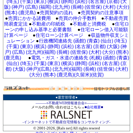
(埼玉)
(千葉)
(東京)
(横浜)
(静岡)
(浜松)
(名古屋)
(京都)
(大
阪)
(神戸)
(広島)
(福岡)
(北九州)
(長崎)
(佐世保)
(大村)
(大分)
(熊本)
(鹿児島)
●
売買契約の流れ
●
売買契約の注意事項
●
売買にかかる諸費用
●
売買の仲介手数料
●
不動産売買
簡易査定法
●
不動産の印紙税
●
不動産と消費税
●
住宅ロ
ーンの申し込み基準と必要書類
●
住宅ローン借入可能額
計算ページ
●
住宅ローン計算ページ
●
収益物件収支シミ
ュレーション
●
行政機関連絡先 (函館)
(青森)
(仙台)
(埼玉)
(千葉)
(東京)
(横浜)
(静岡)
(浜松)
(名古屋)
(京都)
(大阪)
(神
戸)
(広島)
(北九州)
(福岡)
(長崎)
(佐世保)
(大村)
(大分)
(熊本)
(鹿児島)
●
電気・ガス・水道の連絡先 (札幌)
(函館)
(青森)
(仙台)
(埼玉)
(千葉)
(東京)
(横浜)
(静岡)
(浜松)
(名古屋)
(京
都)
(大阪)
(神戸)
(広島)
(北九州)
(福岡)
(長崎)
(佐世保)
(大村)
(大分)
(熊本)
(鹿児島)
(久留米)
(佐賀)
●運営管理者●
---------○不動産WEB情報連合会○---------
メールのお問い合わせはこちら→
■
会社概要
■
-インターネットで不動産住宅情報をコンサルティング-
© 2001-
2026, [Rals net] All rights resered