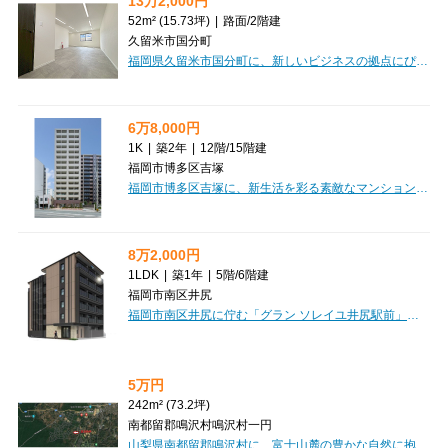
13万2,000円
52m² (15.73坪)
|
路面
/
2階建
久留米市国分町
福岡県久留米市国分町に、新しいビジネスの拠点にぴったりの「モデューロ久留米Ⅱ」がまもなく完成します！2026年7月引渡し予定のこの貸店舗・事務所は、お客様の新しいスタートを力強く応援する魅力が満載です。初期費用を抑えたい方に嬉しい、敷金・礼金・保証金が全て0円！さらに1ヶ月間のフリーレント期間もご用意しており、開業準備にゆとりが持てますね。広々52.0㎡の空間は、小売・物販、教育・スクール、事務所など幅広い業種におすすめです。無料駐車場が各戸2～3台分も付いているので、お客様もスタッフの方も車でのアクセスがとても便利。路面店なので視認性も高く、エアコンも完備で快適に過ごしていただけます。徒歩3分にはスーパー「ハローデイ国分店」があり、日常の買い物にも困りません。飲食全般はご遠慮いただいておりますが、新しいビジネスを始める皆様に、きっとご満足いただけるはずです。ぜひこの機会にご検討ください！
6万8,000円
1K
|
築2年
|
12階
/
15階建
福岡市博多区吉塚
福岡市博多区吉塚に、新生活を彩る素敵なマンション「ラ・シック サヴォイ 1203号室」をご紹介します。2024年1月築の築浅物件で、JR吉塚駅から徒歩12分とアクセスも便利です。こちらの1Kのお部屋は、広々とした23.83㎡の空間に、嬉しい家具・家電付き！引っ越し当日から快適な暮らしをスタートできます。分譲タイプならではのしっかりとした造りで、オートロックや防犯カメラも完備されており、安心してお過ごしいただけます。水回りも充実しており、バス・トイレ別はもちろん、独立洗面台や追い焚き機能も備わっています。日々の疲れを癒すバスタイムも楽しみですね。周辺には徒歩1分の場所に郵便局や飲食店、徒歩4分にはドラッグストアがあり、日常のお買い物にも困りません。敷金ゼロで初期費用を抑えられるのも魅力です。ぜひ一度、この快適な住まいを体験してみませんか？お問い合わせを心よりお待ちしております。
8万2,000円
1LDK
|
築1年
|
5階
/
6階建
福岡市南区井尻
福岡市南区井尻に佇む「グラン ソレイユ井尻駅前」は、西鉄天神大牟田線「井尻駅」から徒歩5分という便利な立地にある、築浅のマンションです。こちらの1LDKのお部屋は、広々32.11m²のゆとりの空間で、なんと家具・家電付き！引っ越しの初期費用を抑えながら、スマートに新生活をスタートできるのが嬉しいポイントです。オートロックや防犯カメラ、モニター付きインターホン、宅配BOXなどセキュリティ設備も充実しており、安心してお過ごしいただけます。また、バス・トイレ別はもちろん、浴室乾燥機や追い焚き機能、温水洗浄トイレ、シャワー付洗面化粧台、カウンターキッチンまで備わった充実の水回りも魅力的。デザイナーズ仕様の美しい空間で、毎日を快適にお過ごしください。徒歩圏内にはスーパーやコンビニが複数あり、日々のお買い物にも困りません。新しい暮らしを始めるのにぴったりの、魅力あふれるお部屋です。ぜひ一度、ご覧になってみませんか？
5万円
242m² (73.2坪)
南都留郡鳴沢村鳴沢村一円
山梨県南都留郡鳴沢村に、富士山麓の豊かな自然に抱かれた「紅葉台センチュリーヴィラ」の土地をご紹介します。約242㎡の広々とした敷地は、田舎暮らしやリゾートの拠点として、あなたの夢を形にするのに最適です。上下水道や電気といった生活に必要なインフラが整っていますので、快適な暮らしの基盤も安心です。美しい自然の中で、自分だけの特別な場所を創りませんか？この素晴らしい機会を、ぜひご検討ください。価格は5万円です。【維持管理費】・土地のみ：15,000円／年額・土地・建物：42,000円／年額【購入後の費用】・名義変更手数料：100,000円・建築工事負担金（新築時）：200,000円・重機使用負担金：50,000円・水道加入金：200,000円