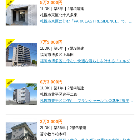
5万2,000円
NEW
1LDK
|
築8年
|
4階
/
4階建
札幌市東区北十八条東
札幌市東区に佇む「PARK EAST RESIDENCE」で、心地よい新生活をスタートしませんか？札幌市営地下鉄東豊線 東区役所前駅から徒歩12分、1LDK（32.65m²）のお部屋は、お一人暮らしはもちろん、お二人での暮らしにもぴったりの広さです。初期費用を抑えたい方に嬉しい敷金・礼金ゼロ！さらにインターネット利用料無料なので、毎月の通信費も安心ですね。南向きの角部屋で日当たりも良好、明るい光が差し込むリビングでゆったりと過ごしていただけます。オートロックや防犯カメラ、モニタ付インターホンでセキュリティも万全。バス・トイレ別、独立洗面台、システムキッチン（2口コンロ）、ウォークインクローゼットなど、暮らしを豊かにする設備が充実しています。スーパーやコンビニも徒歩圏内にあり、日々の買い物もスムーズ。デザイナーズマンションならではの洗練された空間で、快適な毎日をお過ごしください。
7万5,000円
NEW
1LDK
|
築5年
|
7階
/
9階建
福岡市博多区上牟田
福岡市博多区に佇む、快適な暮らしを叶える「エルグランド東比恵」のご紹介です。2020年9月築のマンションで、広々とした32.86㎡の1LDKは、お一人暮らしはもちろん、お二人での新生活にもぴったり。7階のお部屋からは、開放感あふれる眺望が期待できますね。最寄りの東比恵駅まで徒歩10分、博多駅も徒歩圏内で、通勤・通学、お出かけにも便利な立地です。徒歩4分の場所にはマックスバリュエクスプレス東比恵店があり、日々のお買い物もスムーズにしていただけます。お部屋は、嬉しい家具・家電付き！引っ越しの初期費用を抑えたい方や、すぐに新生活を始めたい方に大変おすすめです。システムキッチンや追い焚き機能付きバス、浴室乾燥機、独立洗面台など、水回りの設備も充実しており、毎日を快適に過ごせます。オートロックや防犯カメラ、宅配BOXも完備で安心。全居室収納や納戸もあり、お荷物が多い方も安心です。敷金0円で初期費用を抑えられるのも魅力の一つ。ぜひ一度、この素敵なお部屋をご覧になりませんか？新しい暮らしがここから始まります。
6万3,000円
NEW
1LDK
|
築1年
|
2階
/
4階建
札幌市豊平区豊平二条
札幌市豊平区に佇む「ブランシャールTs COURT豊平」は、2024年10月築の築浅マンションで、新しい生活を始めるのにぴったりのお住まいです。広々とした35.28m²の1LDKは、お一人暮らしはもちろん、お二人での新生活にもゆとりをもたらします。南西向きの角部屋で、明るい日差しが差し込む気持ちの良い空間が広がりますね。嬉しいポイントは、インターネットが無料で使い放題なこと。さらに、大切なペット（猫ちゃんも！）と一緒に暮らせるのも魅力です。システムキッチンには2口ガスコンロが備わり、お料理の時間を楽しくサポート。バス・トイレ別で独立洗面台、温水洗浄トイレ、浴室乾燥機、追い焚き機能と水回りも充実しており、日々の疲れを癒してくれます。防犯カメラやモニタ付インターホンで安心の毎日を。寒い冬もガス暖房とロードヒーティングで快適に過ごせます。宅配BOXやエレベーターも完備され、日々の暮らしをサポート。徒歩3分には認定こども園、徒歩6分にはスーパーアークスがあり、生活利便性も抜群です。保証人不要でご入居相談も可能ですので、ぜひお気軽にお問い合わせください。
3万3,000円
2LDK
|
築36年
|
2階
/
3階建
苫小牧市柏木町