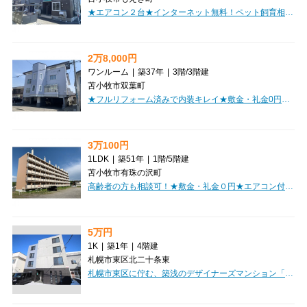
★エアコン２台★インターネット無料！ペット飼育相談可！システムキッチン（IH)完備！初期費用クレジット決済OK!お部屋探しはミニミニで！
2万8,000円
ワンルーム
|
築37年
|
3階
/
3階建
苫小牧市双葉町
★フルリフォーム済みで内装キレイ★敷金・礼金0円！ウォシュレット完備♪近隣月極駐車場あり！ガスコンロ付き！スーパー近くで買い物便利！日当たり良好！お部屋探しはミニミニで♪
3万100円
1LDK
|
築51年
|
1階
/
5階建
苫小牧市有珠の沢町
高齢者の方も相談可！★敷金・礼金０円★エアコン付♪ＲＣマンション！日当たり良好！追炊き機能付きバス！お部屋探しはminiminiで♪
5万円
1K
|
築1年
|
4階建
札幌市東区北二十条東
札幌市東区に佇む、築浅のデザイナーズマンション「GARE N20」で、新しい暮らしを始めてみませんか？家賃50,000円、管理費3,000円の1Kタイプで、広々とした11.1帖の洋室は東向きで日当たりも良好です。敷金・礼金ゼロなので、初期費用を抑えたい方にも嬉しいですね。札幌市営地下鉄東豊線「環状通東」駅まで徒歩12分。近隣にはコンビニが徒歩3分、郵便局や保育園、小学校も徒歩圏内にあり、日々の暮らしに便利な立地が魅力です。室内は、インターネット利用料無料なのが嬉しいポイント。オートロックやモニタ付インターホン、宅配BOXで安心と便利さが手に入ります。バス・トイレ別はもちろん、独立洗面台や温水洗浄トイレも完備。システムキッチンはコンロ2口で、お料理も楽しめますよ。エアコン付きで一年中快適に過ごせますし、室内洗濯機置場やシューズボックスなど収納も充実。角部屋で開放感もあり、2人入居やルームシェアもご相談いただけます。新しい暮らしを彩る魅力いっぱいの「GARE N20」をぜひ一度ご覧ください。