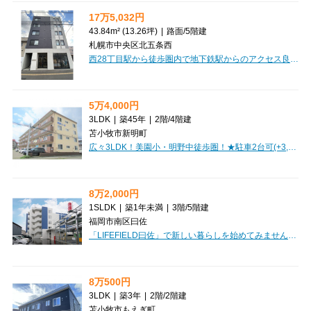
17万5,032円
43.84m² (13.26坪)
|
路面
/
5階建
札幌市中央区北五条西
西28丁目駅から徒歩圏内で地下鉄駅からのアクセス良好です。テナント探しはCLEAR不動産にお任せください。オンライン内見・相談も可能ですのでお気軽にご相談ください。
5万4,000円
3LDK
|
築45年
|
2階
/
4階建
苫小牧市新明町
広々3LDK！美園小・明野中徒歩圏！★駐車2台可(+3,300円)★灯油ボイラーで経済的！バルコニー付！日当たり良好♪ファミリーにオススメ♪ 初期費用クレジットカード決済可能！
8万2,000円
1SLDK
|
築1年未満
|
3階
/
5階建
福岡市南区曰佐
「LIFEFIELD曰佐」で新しい暮らしを始めてみませんか？2025年11月築の築浅マンションで、洗練されたデザイナーズ仕様が魅力です。お部屋は広々40.2㎡の1SLDK。嬉しい家具・家電付きなので、お引越しの初期費用も抑えられ、すぐに快適な新生活をスタートできますよ。大切なペットとの暮らしもご相談いただけます。オートロックや防犯カメラ、宅配BOXといった安心設備はもちろん、システムキッチンや浴室乾燥機、追い焚き機能、ウォークインクローゼットなど、日々の快適さを追求した設備が充実しています。周辺にはスーパーやコンビニ、ドラッグストア、ホームセンターが徒歩圏内に揃い、お買い物にも大変便利。小学校まで徒歩4分、中学校まで徒歩9分と、お子様の通学も安心です。家賃82,000円、管理費4,000円。駐車場もございます。ぜひ一度、この素敵な住まいをご体感ください。
8万500円
3LDK
|
築3年
|
2階
/
2階建
苫小牧市もえぎ町