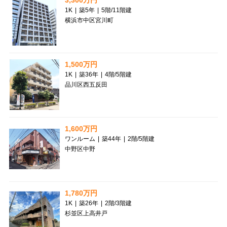
1K
|
築5年
|
5階
/
11階建
横浜市中区宮川町
1,500万円
1K
|
築36年
|
4階
/
5階建
品川区西五反田
1,600万円
ワンルーム
|
築44年
|
2階
/
5階建
中野区中野
1,780万円
1K
|
築26年
|
2階
/
3階建
杉並区上高井戸