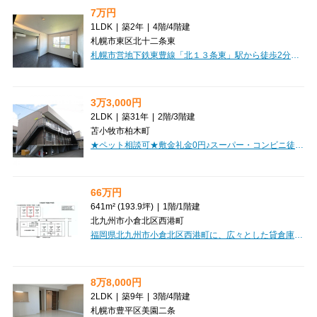
7万円
1LDK
|
築2年
|
4階
/
4階建
札幌市東区北十二条東
札幌市営地下鉄東豊線「北１３条東」駅から徒歩2分という、まさに理想的な駅近の好立地が魅力の「ディモーラN12」。複数路線が利用できるため、お出かけもスムーズに楽しめます。築浅で綺麗なアパートなので、気持ちよく新生活をスタートしていただけますよ。お部屋は広々とした9.4帖のLDKと4.5帖の洋室からなる1LDK、専有面積は33.0㎡。最上階で日当たりも良好なのが嬉しいポイントです。インターネット利用料無料なので、毎月の通信費を気にせず、快適なネットライフを満喫していただけます。システムキッチンには2口コンロ、バス・トイレ別、独立洗面台、温水洗浄トイレと水回りも充実。ウォークインクローゼットやシューズボックスで収納もたっぷり確保できます。オートロックやモニタ付インターホン、防犯カメラでセキュリティも安心。宅配BOXも完備しており、忙しい毎日をサポートします。周辺にはスーパーやコンビニ、病院、郵便局が徒歩圏内に揃い、日々の暮らしがとても便利。利便性と快適さを兼ね備えた「ディモーラN12」で、新しい毎日を始めてみませんか？
3万3,000円
2LDK
|
築31年
|
2階
/
3階建
苫小牧市柏木町
★ペット相談可★敷金礼金0円♪スーパー・コンビニ徒歩圏内！日当たり良好！ガスコンロ・照明器具付き！初期費用クレジット決済OK！お部屋探しはミニミニで♪
66万円
641m² (193.9坪)
|
1階
/
1階建
北九州市小倉北区西港町
福岡県北九州市小倉北区西港町に、広々とした貸倉庫「西港町貸倉庫」のご紹介です。約641.0㎡もの専有面積を誇るこちらの物件は、鉄筋コンクリート造のしっかりとした建物で、大切な事業活動をしっかりと支えてくれるでしょう。事業用として嬉しいポイントは、複数台駐車可能な広々とした駐車場が確保されていること。さらに角地に位置しているため、搬入出もスムーズに行っていただけます。周辺には徒歩6分の場所にコンビニがあり、ちょっとしたお買い物にも便利です。JR西小倉駅からは徒歩37分ですが、準工業地域にあり、事業に集中しやすい環境が整っています。月々660,000円（税込）で、この広々とした空間で、新たなビジネスの可能性を広げてみませんか？ぜひ一度、現地をご覧になってください。
8万8,000円
2LDK
|
築9年
|
3階
/
4階建
札幌市豊平区美園二条