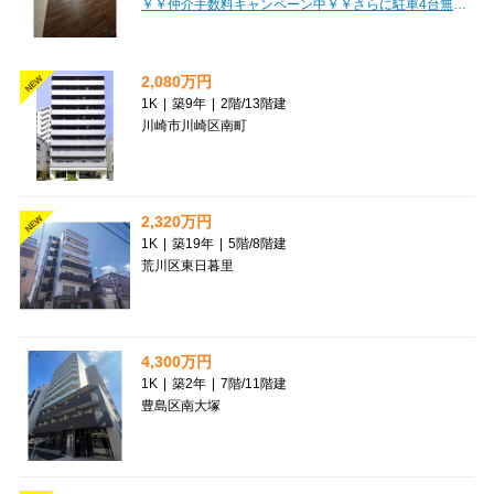
￥￥仲介手数料キャンペーン中￥￥さらに駐車4台無料の大型戸建♪大型犬・2頭飼い相談OK！150㎡超・6LDK以上のゆとりある間取りで、大家族やお車を複数お持ちの方にもぴったり。専用庭、システムキッチン、シャワートイレ、モニター付きインターホンなど設備も充実しています。事務所利用も相談可能、銭函駅徒歩14分です♪
2,080万円
NEW
1K
|
築9年
|
2階
/
13階建
川崎市川崎区南町
2,320万円
NEW
1K
|
築19年
|
5階
/
8階建
荒川区東日暮里
4,300万円
1K
|
築2年
|
7階
/
11階建
豊島区南大塚