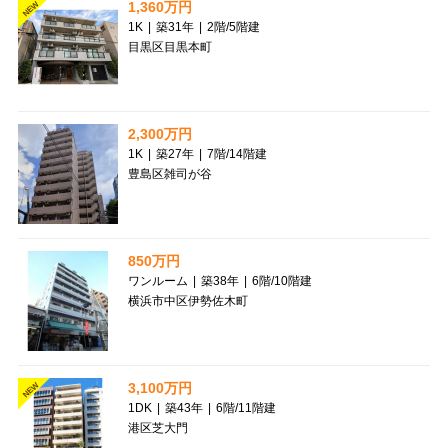
1,360万円
NEW
1K
|
築31年
|
2階
/
5階建
目黒区目黒本町
2,300万円
1K
|
築27年
|
7階
/
14階建
豊島区雑司が谷
850万円
ワンルーム
|
築38年
|
6階
/
10階建
横浜市中区伊勢佐木町
3,100万円
NEW
1DK
|
築43年
|
6階
/
11階建
港区芝大門