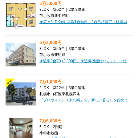
5万5,000円
3LDK
|
築52年
|
2階
/
2階建
苫小牧市新中野町
★広々3LDK★駐車場1台無料、2台目相談可（駐車場小型車限定）！コンビニ徒歩圏内で便利♪ファミリーにおすすめ！
5万2,000円
3LDK
|
築45年
|
3階
/
4階建
苫小牧市新明町
★駐車2台可(+3,300円）★追焚機能付♪バルコニー付！コンビニ徒歩圏！ファミリーにオススメ♪利便性〇広々3LDK！初期費用クレジットカード決済OK！お部屋探しはミニミニで♪
7万1,000円
NEW
2LDK
|
築12年
|
3階
/
4階建
札幌市白石区東札幌四条
「プロヴィデンス東札幌」で、新しい暮らしを始めてみませんか？札幌市白石区に位置し、札幌市営地下鉄東西線「白石」駅まで徒歩8分とアクセス良好です。広々とした2LDK（44.65㎡）の間取りは、LDK11.5帖とゆったり過ごせる空間が魅力。角部屋で日当たりも良く、快適な毎日が待っています。ペット相談可能なので、大切な家族の一員と一緒の新生活も実現できますね。インターネット利用料が無料なのも嬉しいポイント。オートロックや防犯カメラ、宅配BOX完備で安心の暮らしをサポートします。バス・トイレ別、独立洗面台、温水洗浄トイレといった水回り設備も充実。北海道の冬に心強い灯油暖房も備わっています。周辺にはコンビニ（徒歩1分）、保育園（徒歩3分）、小学校（徒歩6分）、病院（徒歩6分）、公園（徒歩5分）、図書館（徒歩5分）など、生活に便利な施設が徒歩圏内に揃っています。敷金・礼金ゼロで初期費用を抑えられるのも魅力的。ご家族やカップルにもおすすめの、デザイナーズマンションです。ぜひ一度ご内覧ください。
7万5,000円
6LDK
|
2階建
小樽市銭函