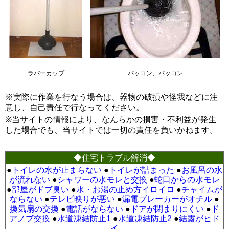
ラバーカップ
パッコン、パッコン
※実際に作業を行なう場合は、器物の破損や怪我などに注
意し、自己責任で行なってください。
※当サイトの情報により、なんらかの損害・不利益が発生
した場合でも、当サイトでは一切の責任を負いかねます。
◆住宅トラブル解消◆
●
トイレの水が止まらない
●
トイレが詰まった
●
お風呂の水
が流れない
●
シャワーの水モレと交換
●
蛇口からの水モレ
●
部屋がドブ臭い
●
水・お湯の止め方イロイロ
●
チャイムが
ならない
●
テレビ映りが悪い
●
漏電ブレーカーがオチル
●
換気扇の交換
●
電話がならない
●
ドアが閉まりにくい
●
ド
アノブ交換
●
水道凍結防止1
●
水道凍結防止2
●
結露がヒド
イ