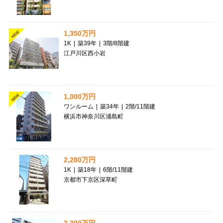
1,350万円
NEW
1K
|
築39年
|
3階
/
8階建
江戸川区西小岩
1,000万円
NEW
ワンルーム
|
築34年
|
2階
/
11階建
横浜市神奈川区浦島町
2,280万円
1K
|
築18年
|
6階
/
11階建
京都市下京区深草町
3,300万円