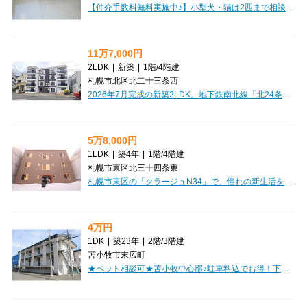
【仲介手数料無料実施中♪】小型犬・猫は2匹まで相談可能！ペット礼金なし、敷金・礼金もなしの2LDKです。地下鉄「白石」駅徒歩10分・「美園」駅徒歩11分のダブルアクセス。冷暖房エアコン、Wi-Fi無料、オートロック、角部屋など快適条件も充実。目の前にローソンがあり、毎日のお買い物にも便利です♪
11万7,000円
2LDK
|
新築
|
1階
/
4階建
札幌市北区北二十三条西
2026年7月完成の新築2LDK。地下鉄南北線「北24条」駅徒歩5分、敷金・礼金なし。1階角部屋で、ウォークインクローゼット、浴室乾燥・追い焚き、エアコン、オートロック、宅配BOX、ネット無料を備えています。犬・猫相談可、駐車場は3台空き。コンビニ徒歩1分、スーパー徒歩2分で暮らしやすい立地です。
5万8,000円
1LDK
|
築4年
|
1階
/
4階建
札幌市東区北三十四条東
札幌市東区の「クラージュN34」で、憧れの新生活を始めてみませんか？札幌市営地下鉄南北線「北３４条」駅から徒歩5分と、毎日の通勤・通学にも便利な立地が魅力です。広々12.8畳のLDKと5.8畳の洋室を備えた1LDKは、お一人暮らしはもちろん、お二人でのゆったりとした暮らしにもぴったりの43.5㎡。南向きで日当たりも良好なので、明るい光が差し込むリビングで気持ちの良い毎日が送れそうですね。お料理が楽しくなるシステムキッチンには3口コンロを完備。バス・トイレ別、独立洗面台、温水洗浄トイレなど水回りの設備も充実しており、快適な暮らしをサポートします。インターネット利用料無料やエアコン付きも嬉しいポイント。モニター付きインターホンで安心感も高まります。大切なペット（猫ちゃんもご相談いただけます！）と一緒に暮らせるのも大きな魅力。初期費用を抑えたい方にも嬉しい敷金0円、礼金1ヶ月分、さらに保証人不要でご契約いただけます。周辺には病院、郵便局、コンビニ、ドラッグストア、保育園、小中学校が徒歩圏内に揃っており、日々の生活がぐっと便利になりますよ。この素敵な「クラージュN34」で...
4万円
1DK
|
築23年
|
2階
/
3階建
苫小牧市末広町
★ペット相談可★苫小牧中心部♪駐車料込でお得！下車庫！内装キレイ！単身者・カップルにおすすめ！