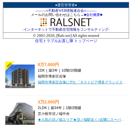
●運営管理者●
---------○不動産WEB情報連合会○---------
メールのお問い合わせはこちら→
■
会社概要
■
-インターネットで不動産住宅情報をコンサルティング-
© 2001-
2026, [Rals net] All rights resered
住宅トラブルお直し隊 トップページ
8万7,000円
NEW
1DK
|
築3年
|
10階
/
10階建
福岡市博多区吉塚
福岡市博多区吉塚に佇む「ネストピア博多グランドステージIII」で、新しい暮らしを始めてみませんか？2023年8月築の築浅マンションで、分譲タイプならではの上質な住み心地が魅力です。広々とした1DK（33.84㎡）は、お一人暮らしはもちろん、お二人での新生活にもぴったり。さらに、家具家電付きなので、身軽に新生活をスタートできますよ。オートロックや防犯カメラ、宅配BOXといった安心の設備も充実。バス・トイレ別、独立洗面台、浴室乾燥機、追い焚き機能など水回りも快適です。収納もたっぷりあり、お部屋をすっきりと保てます。徒歩1分圏内に郵便局やコンビニ、飲食店があり、日々の生活に大変便利。小学校や中学校も近く、子育て世代にも嬉しい立地です。ペット相談可能で、大切な家族との暮らしも叶います。日当り良好な角部屋で、明るく快適な毎日を過ごしませんか？賃料87,000円、管理費5,000円。ぜひ一度ご覧ください。
3万2,000円
2LDK
|
築34年
|
1階
/
2階建
苫小牧市沼ノ端中央
★人気の沼ノ端エリア★沼ノ端駅近く♪近隣にスーパー等あり！ペット相談可（小型・中型まで）+ペット礼金1ヶ月分！初期費用クレジット決済OK！お部屋探しはミニミニで！