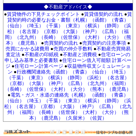
◆不動産アドバイス◆
●
賃貸物件の下見チェックポイント
●
賃貸借契約の流れ
●
賃
貸契約時の必要なお金・書類（札幌）
（函館）
（青森）
（仙台）
（埼玉）
（千葉）
（東京）
（横浜）
（静岡）
（浜
松）
（名古屋）
（京都）
（大阪）
（神戸）
（広島）
（福
岡）
（北九州）
（長崎）
（佐世保）
（大村）
（大分）
（熊
本）
（鹿児島）
●
売買契約の流れ
●
売買契約の注意事項
●
売買にかかる諸費用
●
売買の仲介手数料
●
不動産売買簡易
査定法
●
不動産の印紙税
●
不動産と消費税
●
住宅ローンの
申し込み基準と必要書類
●
住宅ローン借入可能額 計算ペー
ジ
●
住宅ローン計算ページ
●
収益物件収支シミュレーショ
ン
●
行政機関連絡先（函館）
（青森）
（仙台）
（埼玉）
（千葉）
（東京）
（横浜）
（静岡）
（浜松）
（名古屋）
（京都）
（大阪）
（神戸）
（広島）
（北九州）
（福岡）
（長崎）
（佐世保）
（大村）
（大分）
（熊本）
（鹿児島）
●
電気・ガス・水道の連絡先（札幌）
（函館）
（青森）
（仙台）
（埼玉）
（千葉）
（東京）
（横浜）
（静岡）
（浜
松）
（名古屋）
（京都）
（大阪）
（神戸）
（広島）
（北九
州）
（福岡）
（長崎）
（佐世保）
（大村）
（大分）
（熊
本）
（鹿児島）
（久留米）
（佐賀）