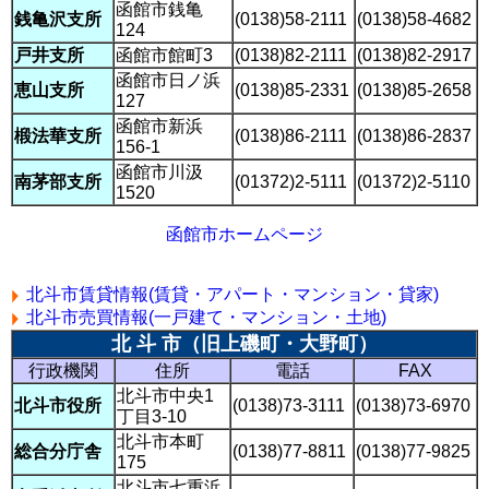
函館市銭亀
銭亀沢支所
(0138)58-2111
(0138)58-4682
124
戸井支所
函館市館町3
(0138)82-2111
(0138)82-2917
函館市日ノ浜
恵山支所
(0138)85-2331
(0138)85-2658
127
函館市新浜
椴法華支所
(0138)86-2111
(0138)86-2837
156-1
函館市川汲
南茅部支所
(01372)2-5111
(01372)2-5110
1520
函館市ホームページ
北斗市賃貸情報(賃貸・アパート・マンション・貸家)
北斗市売買情報(一戸建て・マンション・土地)
北 斗 市（旧上磯町・大野町）
行政機関
住所
電話
FAX
北斗市中央1
北斗市役所
(0138)73-3111
(0138)73-6970
丁目3-10
北斗市本町
総合分庁舎
(0138)77-8811
(0138)77-9825
175
北斗市七重浜