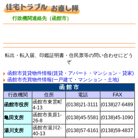
行政機関連絡先（函館市）
転出・転入届、印鑑証明書・住民票等の問い合わせにどう
ぞ
函館市賃貸物件情報(賃貸・アパート・マンション・貸家)
函館市売買物件情報(一戸建て・マンション・土地)
函 館 市
行政機関
住所
電話
FAX
函館市東雲町
函館市役所
(0138)21-3111
(0138)27-6489
4-13
函館市美原1-
亀田支所
(0138)45-5581
(0138)45-1090
26-8
函館市湯川2-
湯川支所
(0138)57-6161
(0138)59-4837
40-13