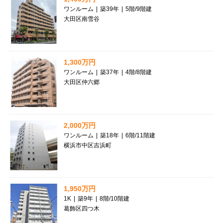
ワンルーム
|
築39年
|
5階
/
9階建
大田区南雪谷
1,300万円
ワンルーム
|
築37年
|
4階
/
8階建
大田区仲六郷
2,000万円
ワンルーム
|
築18年
|
6階
/
11階建
横浜市中区吉浜町
1,950万円
1K
|
築9年
|
8階
/
10階建
葛飾区四つ木