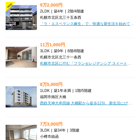
9万2,000円
NEW
2LDK
|
築4年
|
2階
/
4階建
札幌市北区北三十五条西
「ラ・エスペランス麻生」で、快適な新生活を始めてみませんか？2022年3月築のマンションで、広々51.1㎡の2LDKは、ご家族やカップルにもぴったりのゆとりの空間です。札幌市営地下鉄南北線「麻生駅」まで徒歩9分、複数路線が利用できるので通勤・通学にも便利ですね。インターネット利用料無料は、毎日の生活に嬉しいポイント。オートロック、モニタ付インターホン、防犯カメラで安心の毎日をサポートいたします。室内にはシステムキッチンや追い焚き機能付きバス、独立洗面台など水回りの設備が充実。ウォークインクローゼットやシューズボックスで収納もたっぷり確保できます。南西向きのバルコニーで日当たりも良好です。徒歩圏内にはショッピングセンターやドラッグストア、コンビニがあり、お買い物にも困りません。小学校や中学校も近く、子育て世代にも安心の環境が整っています。礼金ゼロ、保証人不要、家賃保証会社利用可で初期費用も抑えやすいですよ。ぜひこのお部屋で、素敵な暮らしをスタートしてください。
11万1,000円
3LDK
|
築9年
|
6階
/
8階建
札幌市北区北三十一条西
札幌市北区に佇む「フランセレジデンシア スイート南麻生」で、新しい暮らしを始めてみませんか？今ならなんと6月末まで賃貸仲介手数料が無料！初期費用を抑えて、憧れの新生活をスタートできるチャンスです。広々70.3㎡の3LDKは、ご家族でのびのび過ごせるゆとりの空間。南向き6階の角部屋で、明るい日差しが心地よい毎日を彩ります。オートロックや宅配BOX、ウォークインクローゼットなど、暮らしを豊かにする設備が充実。IHクッキングヒーター付きのシステムキッチンは、お料理好きの方にも嬉しいポイントです。寒い冬も安心のロードヒーティングや電気暖房も完備。大切な猫ちゃんとの暮らしもご相談いただけます（礼金1ヶ月要）。札幌市営地下鉄南北線「北３４条」駅まで徒歩7分とアクセスも良好。コンビニやスーパー、病院も徒歩圏内に揃い、日々の生活がとても便利になりますよ。保証人不要でご入居しやすいのも魅力。ぜひ一度、この素敵な住まいをご体感ください。
8万5,000円
1LDK
|
築1年未満
|
1階
/
5階建
福岡市南区大橋
西鉄天神大牟田線 大橋駅から徒歩12分、新生活にぴったりの「LUXCAS大橋」をご紹介します。現在建築中のため、2026年8月の完成が今から待ち遠しいですね。周辺にはコンビニへ徒歩2分、スーパーへ徒歩5分、ドラッグストアへ徒歩6分と、日々の暮らしに便利な施設が徒歩圏内に充実しています。広々31.2㎡の1LDKは、お一人暮らしはもちろん、お二人での新生活にもおすすめです。最大の魅力は、家具・家電付きで初期費用を抑えながら、すぐに快適な生活を始められること！オートロックやモニタ付インターホン、宅配BOXで安心と便利さを両立。ウォークインクローゼットや室内洗濯機置場、カウンターキッチン、バス・トイレ別、浴室乾燥機、追い焚き機能など、嬉しい設備が満載です。お子様の通学にも安心な小学校・中学校が徒歩圏内なのも嬉しいポイント。新しい毎日を始めるのに最適なこのお部屋で、理想の暮らしを実現しませんか？
7万3,000円
3LDK
|
築34年
|
3階建
小樽市銭函