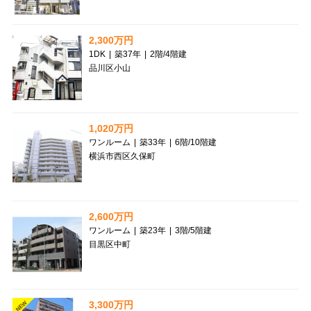
2,300万円
1DK
|
築37年
|
2階
/
4階建
品川区小山
1,020万円
ワンルーム
|
築33年
|
6階
/
10階建
横浜市西区久保町
2,600万円
ワンルーム
|
築23年
|
3階
/
5階建
目黒区中町
3,300万円
NEW