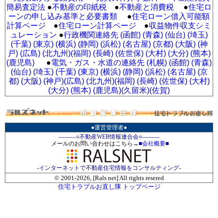
簡易査定法
●
不動産の印紙税
●
不動産と消費税
●
住宅ロ
ーンの申し込み基準と必要書類
●
住宅ローン借入可能額
計算ページ
●
住宅ローン計算ページ
●
収益物件収支シミ
ュレーション
●
行政機関連絡先 (函館)
(青森)
(仙台)
(埼玉)
(千葉)
(東京)
(横浜)
(静岡)
(浜松)
(名古屋)
(京都)
(大阪)
(神
戸)
(広島)
(北九州)
(福岡)
(長崎)
(佐世保)
(大村)
(大分)
(熊本)
(鹿児島)
●
電気・ガス・水道の連絡先 (札幌)
(函館)
(青森)
(仙台)
(埼玉)
(千葉)
(東京)
(横浜)
(静岡)
(浜松)
(名古屋)
(京
都)
(大阪)
(神戸)
(広島)
(北九州)
(福岡)
(長崎)
(佐世保)
(大村)
(大分)
(熊本)
(鹿児島)
(久留米)
(佐賀)
●運営管理者●
---------○不動産WEB情報連合会○---------
メールのお問い合わせはこちら→
■
会社概要
■
-インターネットで不動産住宅情報をコンサルティング-
© 2001-
2026, [Rals net] All rights resered
住宅トラブルお直し隊 トップページ