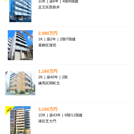
1DK
|
築6年
|
4階
/
6階建
足立区西新井
2,580万円
1K
|
築2年
|
2階
/
7階建
葛飾区堀切
1,160万円
2K
|
築40年
|
2階
練馬区関町北
3,100万円
NEW
1DK
|
築43年
|
6階
/
11階建
港区芝大門