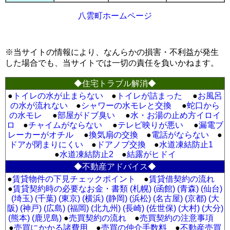
八雲町ホームページ
※当サイトの情報により、なんらかの損害・不利益が発生
した場合でも、当サイトでは一切の責任を負いかねます。
◆住宅トラブル解消◆
●
トイレの水が止まらない
●
トイレが詰まった
●
お風呂
の水が流れない
●
シャワーの水モレと交換
●
蛇口から
の水モレ
●
部屋がドブ臭い
●
水・お湯の止め方イロイ
ロ
●
チャイムがならない
●
テレビ映りが悪い
●
漏電ブ
レーカーがオチル
●
換気扇の交換
●
電話がならない
●
ドアが閉まりにくい
●
ドアノブ交換
●
水道凍結防止1
●
水道凍結防止2
●
結露がヒドイ
◆不動産アドバイス◆
●
賃貸物件の下見チェックポイント
●
賃貸借契約の流れ
●
賃貸契約時の必要なお金・書類 (札幌)
(函館)
(青森)
(仙台)
(埼玉)
(千葉)
(東京)
(横浜)
(静岡)
(浜松)
(名古屋)
(京都)
(大
阪)
(神戸)
(広島)
(福岡)
(北九州)
(長崎)
(佐世保)
(大村)
(大分)
(熊本)
(鹿児島)
●
売買契約の流れ
●
売買契約の注意事項
●
売買にかかる諸費用
●
売買の仲介手数料
●
不動産売買