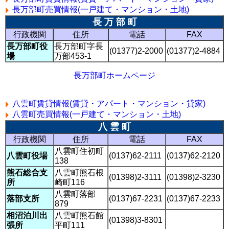
長万部町売買情報(一戸建て・マンション・土地)
長 万 部 町
行政機関
住所
電話
FAX
長万部町役
長万部町字長
(01377)2-2000
(01377)2-4884
場
万部453-1
長万部町ホームページ
八雲町賃貸情報(賃貸・アパート・マンション・貸家)
八雲町売買情報(一戸建て・マンション・土地)
八 雲 町
行政機関
住所
電話
FAX
八雲町住初町
八雲町役場
(0137)62-2111
(0137)62-2120
138
熊石総合支
八雲町熊石根
(01398)2-3111
(01398)2-3230
所
崎町116
八雲町落部
落部支所
(0137)67-2231
(0137)67-2233
879
相沼泊川出
八雲町熊石館
(01398)3-8301
張所
平町111