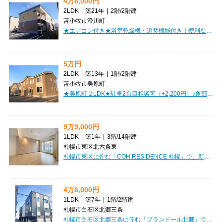
4万8,000円
2LDK
|
築21年
|
2階
/
2階建
苫小牧市澄川町
★エアコン付き★浴室乾燥機・追焚機能付き！便利なバルコニー付！家賃・初期費用クレジット決済OK!お部屋探しはミニミニで♪
5万円
2LDK
|
築13年
|
1階
/
2階建
苫小牧市美原町
★美原町２LDK★駐車2台目相談可（+2,200円）♪角部屋！経済的な灯油ボイラー！収納便利なウォークインクローゼット！初期費用クレジット決済OK!お部屋探しはミニミニで！
9万9,000円
1LDK
|
築1年
|
3階
/
14階建
札幌市東区北六条東
札幌市東区に佇む「COH RESIDENCE 札幌」で、新しい暮らしを始めてみませんか？築浅の綺麗なマンションは、札幌市営地下鉄東豊線「東区役所前」駅まで徒歩10分、JR「札幌」駅も徒歩14分と都心へのアクセスもスムーズです。広々1LDK（LDK13.9帖、洋室6.4帖）は、お二人での生活にもゆとりを。日当たり良好なリビングで気持ちの良い毎日が過ごせそうですね。インターネット利用料無料が嬉しいポイント。オートロック、防犯カメラ、モニタ付インターホンでセキュリティも充実し、安心してお過ごしいただけます。システムキッチンに3口コンロ、バス・トイレ別、浴室乾燥機、追い焚き機能、独立洗面台といった水回り設備も充実。ウォークインクローゼットやシューズボックスで収納もたっぷり。宅配ボックス完備で、お留守の時でも荷物の受け取りが便利です。周辺には、まいばすけっと、セブンイレブン、ドラッグストア、病院が徒歩4分圏内に揃い、日々の買い物やもしもの時も安心。敷金・礼金なしで初期費用を抑えられ、2人入居やルームシェア、留学生の方もご相談いただけます。保証人不要で家賃保証会社も利用可能。快適...
4万6,000円
1LDK
|
築7年
|
1階
/
2階建
札幌市白石区北郷三条
札幌市白石区北郷三条に佇む「プランドール北郷」で、心温まる新生活を始めてみませんか？JR白石駅まで徒歩12分、月々46,000円のお家賃で、ゆとりの34.85m²、1LDKのお部屋をご用意いたしました。この物件の一番の魅力は、大切なご家族であるペットと一緒に暮らせること！ワンちゃんもネコちゃんもご相談いただけますので、毎日を一緒に楽しく過ごせますね。お部屋の中は、システムキッチン、バス・トイレ別、温水洗浄トイレ、浴室乾燥機といった水回りの設備はもちろん、エアコンやガス暖房も完備。快適な暮らしをしっかりサポートしてくれます。モニター付きインターホンで来客時も安心です。周辺環境も充実しており、コンビニまで徒歩1分、スーパーまで徒歩3分、銀行まで徒歩1分と、日々のお買い物や用事もスムーズにこなせます。保育園や小中学校も近く、子育て世代にも嬉しい立地です。礼金は0円で初期費用を抑えられ、駐車場もございますのでお車をお持ちの方も安心（小型車以下専用、月額8,800円）。新しい門出にぴったりの「プランドール北郷」で、あなたらしい素敵な毎日をスタートさせてください！