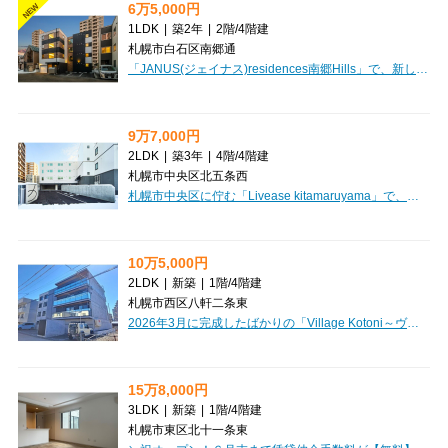
6万5,000円
NEW
1LDK
|
築2年
|
2階
/
4階建
札幌市白石区南郷通
「JANUS(ジェイナス)residences南郷Hills」で、新しい暮らしを始めてみませんか？札幌市営地下鉄東西線「南郷１８丁目」駅までわずか徒歩2分という、毎日の通勤・通学に嬉しい駅近マンションです。2024年3月築の築浅デザイナーズ物件で、南向きの角部屋は日当たりも良好。広々11.1帖のLDKと4.1帖の洋室を備えた1LDKは、お一人暮らしはもちろん、お二人でのご入居もご相談いただけます。オートロックやモニタ付インターホン、防犯カメラでセキュリティ面も安心。システムキッチン、バス・トイレ別、独立洗面台、温水洗浄トイレなど、水回りの設備も充実しています。さらに、北海道の冬も快適な灯油暖房とロードヒーティングを完備。宅配BOXや室内洗濯機置場、シューズボックスもあり、日々の生活を豊かに彩ります。敷金65,000円、礼金なしで初期費用を抑えられ、保証人不要で家賃保証会社も利用可能です。インターネット環境も整っており、月額1,000円でご利用いただけます。徒歩圏内にはコンビニや飲食店、ドラッグストアが揃い、生活利便性も抜群。ぜひ一度、この魅力的なお部屋をご内覧ください。
9万7,000円
2LDK
|
築3年
|
4階
/
4階建
札幌市中央区北五条西
札幌市中央区に佇む「Livease kitamaruyama」で、新しい暮らしを始めてみませんか？月々97,000円、管理費5,000円で叶う2LDKのゆとりある空間は、お二人暮らしにもファミリーにもぴったりです。嬉しい礼金0円で、初期費用も抑えられますよ。広々54.31㎡のお部屋は、南向きの最上階・角部屋。明るい陽光が差し込み、心地よい毎日を演出してくれます。システムキッチンは3口コンロで、お料理の時間がもっと楽しくなりそうですね。追い焚き機能付きのお風呂で一日の疲れを癒し、ウォークインクローゼットやシューズボックスで収納もたっぷり確保できます。インターネット利用料無料なので、テレワークや趣味の時間を快適に過ごしていただけます。オートロックや防犯カメラ、モニタ付インターホンでセキュリティも万全。冬には灯油暖房とロードヒーティング、二重サッシが快適な室内を保ちます。徒歩2分のコンビニをはじめ、保育園や小学校も近く、子育て世代にも安心の住環境です。エレベーターや宅配BOXも完備しており、日々の生活をしっかりとサポートしてくれます。保証人不要でご契約いただけるのも魅力の一...
10万5,000円
2LDK
|
新築
|
1階
/
4階建
札幌市西区八軒二条東
2026年3月に完成したばかりの「Village Kotoni～ヴィレッジ琴似～」で、新しい暮らしを始めてみませんか？JR函館本線「琴似」駅まで徒歩8分、複数路線が利用できる便利な立地が魅力です。広々とした60.01㎡の2LDKは、開放感あふれる15.1帖のLDKが中心。南西向きのバルコニーからは心地よい光が差し込み、毎日を明るく彩ってくれます。収納に便利なウォークインクローゼットも完備しており、お部屋をすっきりと保てますね。インターネット利用料無料、オートロック、システムキッチン、追い焚き機能付きバス、独立洗面台など、嬉しい設備が充実。快適な毎日をサポートしてくれます。周辺には徒歩5分圏内にスーパーやコンビニ、飲食店が揃い、日々のお買い物やお食事にも困りません。小学校も徒歩8分圏内で、子育て世代にも安心の環境が嬉しいポイントです。敷金105,000円、礼金は0円で初期費用を抑えられるのも魅力的。駐車場もご用意しておりますので、お車をお持ちの方も安心です。快適で安心な新生活を、ぜひこのお部屋でスタートさせてください。お問い合わせを心よりお待ちしております。
15万8,000円
3LDK
|
新築
|
1階
/
4階建
札幌市東区北十一条東