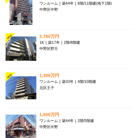
ワンルーム
|
築44年
|
6階
/
11階建(地下1階)
中野区中野
2,780万円
NEW
1K
|
築17年
|
2階
/
8階建
中野区野方
1,300万円
NEW
ワンルーム
|
築33年
|
4階
/
10階建
北区王子
1,600万円
ワンルーム
|
築44年
|
2階
/
5階建
中野区中野