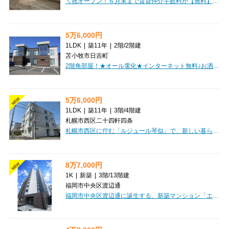
＼祝オープン！６月末まで賃貸仲介手数料が【無料】新生活の初期費用をグッと抑えるチャンス！／ 新店舗のオープンを記念して、期間限定の大感謝キャンペーンを開催中！今ならなんと【賃貸仲介手数料無料】に！ 引っ越しにかかる初期費用を少しでも抑えて、その分を新しい家具や家電、あるいは新生活の準備に回しませんか？ 他社で見つけた物件でも、当店ならお得にご紹介できる場合がございます。 札幌市内近郊はもちろん来店不要のオンライン対応可能です！当社は「総合仲介」と言う形で営業しておりますので、賃貸仲介はもちらんテナント・事務所・売買案件についても全てご案内可能です
5万6,000円
1LDK
|
築11年
|
2階
/
2階建
苫小牧市日吉町
2階角部屋！★オール電化★インターネット無料♪お洒落な室内！対面・システムキッチン！収納広々！糸井駅近く！物置付！初期費用クレジットカード決済可能♪お部屋探しはミニミニで♪
5万6,000円
NEW
1LDK
|
築11年
|
3階
/
4階建
札幌市西区二十四軒四条
札幌市西区に佇む「ルジュール琴似」で、新しい暮らしを始めてみませんか？札幌市営地下鉄東西線「琴似」駅から徒歩5分と、通勤・通学に便利な好立地が魅力です。JR函館本線も利用でき、お出かけの幅がぐっと広がりますね。お部屋は広々とした1LDK、33.12m²。南西向きの角部屋で、明るい日差しが差し込む気持ちの良い空間が広がります。インターネットが無料で使い放題なのはもちろん、オートロックや防犯カメラ、モニタ付インターホンで安心のセキュリティ。忙しい毎日をサポートする宅配BOXも完備しています。バス・トイレ別、独立洗面台、温水洗浄トイレなど水回り設備も充実しており、快適にお過ごしいただけます。エアコンと灯油暖房で一年中快適に過ごせるのも嬉しいポイント。周辺には保育園や病院、コンビニ、公園、小中学校が徒歩圏内に揃い、生活利便性も抜群です。礼金なし、保証人不要、2人入居相談も可能ですので、ぜひ一度ご内見ください。
8万7,000円
NEW
1K
|
新築
|
3階
/
13階建
福岡市中央区渡辺通
福岡市中央区渡辺通に誕生する、新築マンション「エルプレイス天神南」で、新しい暮らしを始めてみませんか？福岡市営地下鉄七隈線「天神南」駅から徒歩4分と、都心へのアクセスも軽快。お出かけや通勤・通学にも大変便利な立地です。お部屋は広々21.9m²の1K。デザイナーズ仕様で、洗練された空間が広がります。さらに、嬉しい家具・家電付き！引っ越しの初期費用も抑えられ、スムーズに新生活をスタートできますね。バス・トイレ別、独立洗面台、システムキッチン、浴室乾燥機など、日々の快適さを支える設備が充実。オートロックや防犯カメラ、宅配BOXも完備しており、安心と便利さを兼ね備えています。周辺にはコンビニ、スーパー、ドラッグストア、病院が徒歩圏内に揃い、日々の生活がぐっと豊かになることでしょう。角部屋で日当りも良好。24時間ゴミ出し可能なのも嬉しいポイントです。ぜひ一度、この魅力的な新築物件をご覧ください。