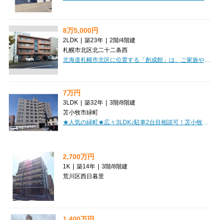
8万5,000円
2LDK
|
築23年
|
2階
/
4階建
札幌市北区北二十二条西
北海道札幌市北区に位置する「創成館」は、ご家族やカップルにぴったりの2LDKマンションです。広々とした55.0㎡の空間は、ゆとりのある暮らしを叶えてくれますよ。お料理が楽しくなるカウンターキッチンは、ご家族との会話を楽しみながら作業できるのが嬉しいポイント。バス・トイレ別、独立洗面台、温水洗浄トイレなど、水回り設備も充実しており、毎日を快適にお過ごしいただけます。エアコンや灯油暖房も完備しているので、北海道の四季を通じて快適です。納戸やシューズボックスなど収納も豊富で、お部屋をすっきり保てますね。周辺にはコンビニ（徒歩5分）、スーパー（徒歩6分）、ドラッグストア（徒歩9分）があり、日々のお買い物に困ることはありません。小学校・中学校も徒歩8分圏内で、子育て世代にも安心の環境です。礼金は不要なので、初期費用を抑えたい方にもおすすめです。駐車場もございますので、お車をお持ちの方もご相談ください（月額16,500円、大型車不可）。新しい生活を「創成館」で始めてみませんか？
7万円
3LDK
|
築32年
|
3階
/
8階建
苫小牧市緑町
★人気の緑町★広々3LDK♪駐車2台目相談可！苫小牧駅徒歩圏内！便利なバルコニー付き！オートロックで安心！初期費用クレジットカード決済OK！お部屋探しはミニミニで♪
2,700万円
1K
|
築14年
|
3階
/
8階建
荒川区西日暮里
1,400万円