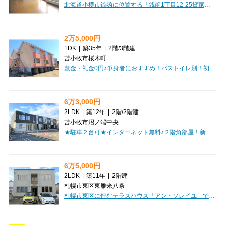
北海道小樽市銭函に位置する「銭函1丁目12-25貸家」で、心豊かな新生活を始めてみませんか？広々とした101.02㎡の3LDKテラスハウスは、ご家族でのびのびと暮らしたい方にぴったりです。特におすすめは、和室から望む美しい海の景色。日々の喧騒を忘れ、穏やかな潮風を感じながら過ごす時間は、きっと特別なものになるでしょう。ウォークインクローゼットをはじめ、全居室にたっぷり収納があり、お部屋をすっきりと保てます。バス・トイレ別、独立洗面台など水回りも快適です。お車は2台分の無料駐車場と個別車庫を完備しており、カーライフも安心（車庫高180cmのため車種によってはご確認をお願いします）。徒歩圏内にはスーパーやコンビニ、郵便局があり、日々の買い物や用事もスムーズです。小中学校も近く、お子様の通学も安心の立地。自然に囲まれた穏やかな環境で、憧れの田舎暮らしを満喫できるこの住まいで、新しい思い出をたくさん作ってください。礼金なしで初期費用を抑えられるのも嬉しいポイントです。
2万5,000円
1DK
|
築35年
|
2階
/
3階建
苫小牧市桜木町
敷金・礼金0円♪単身者におすすめ！バストイレ別！初期費用クレジットカード決済ＯＫ！お部屋探しはミニミニで！
6万3,000円
2LDK
|
築12年
|
2階
/
2階建
苫小牧市沼ノ端中央
★駐車２台可★インターネット無料♪２階角部屋！新エコオールガス料金で経済的！沼ノ端駅近く！エアコン付！初期費用クレジットカード決済可能！
6万5,000円
2LDK
|
築11年
|
2階建
札幌市東区東雁来八条
札幌市東区に佇むテラスハウス「アン・ソレイユ」で、新しい暮らしを始めてみませんか？広々52.5㎡の2LDKは、リビングダイニングが11.06帖もあり、ゆったりと過ごせる空間が魅力です。戸建て感覚で暮らせるテラスハウスは、小さなお子様がいるご家庭や、お二人での新生活にもぴったりですね。システムキッチンやカウンターキッチン、3口コンロで毎日のお料理も楽しくなります。バス・トイレ別はもちろん、独立洗面台や温水洗浄トイレなど水回りも充実。インターネット無料なので、入居後すぐに快適なネット環境が手に入ります。さらに、大切なペット（猫ちゃんも！）と一緒に暮らせるのも嬉しいポイント。保証人不要で、敷金・礼金も0円なので、初期費用を抑えたい方にもおすすめです。駐車場も1台分ご用意しています。近隣にはコンビニやスーパー、ホームセンター、飲食店など生活に便利な施設が揃っており、お買い物にも困りません。設備として日当り良好な東向きのお部屋で、明るい毎日をスタートさせてください。