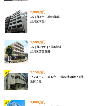
2,900万円
1K
|
築6年
|
3階
/
8階建
品川区南品川
1,500万円
1K
|
築36年
|
4階
/
5階建
品川区西五反田
3,150万円
NEW
ワンルーム
|
築42年
|
3階
/
7階建(地下1階)
港区赤坂
3,600万円
NEW