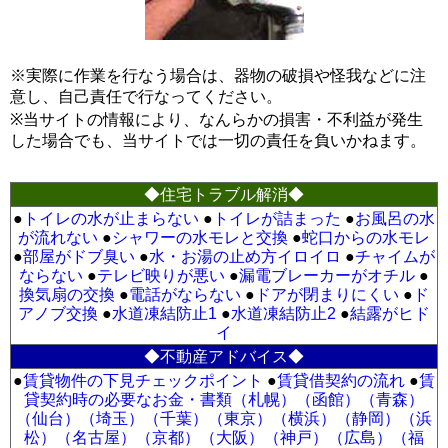
※実際に作業を行なう場合は、器物の破損や怪我などに注
意し、自己責任で行なってください。
※当サイトの情報により、なんらかの損害・不利益が発生
した場合でも、当サイトでは一切の責任を負いかねます。
◆住宅トラブル解消◆
●
トイレの水が止まらない
●
トイレが詰まった
●
お風呂の水
が流れない
●
シャワーの水モレと交換
●
蛇口からの水モレ
●
部屋がドブ臭い
●
水・お湯の止め方イロイロ
●
チャイムが
ならない
●
テレビ映りが悪い
●
漏電ブレーカーがオチル
●
換気扇の交換
●
電話がならない
●
ドアが閉まりにくい
●
ド
アノブ交換
●
水道凍結防止1
●
水道凍結防止2
●
結露がヒド
イ
◆不動産アドバイス◆
●
賃貸物件の下見チェックポイント
●
賃貸借契約の流れ
●
賃
貸契約時の必要なお金・書類（札幌）
（函館）
（青森）
（仙台）
（埼玉）
（千葉）
（東京）
（横浜）
（静岡）
（浜
松）
（名古屋）
（京都）
（大阪）
（神戸）
（広島）
（福