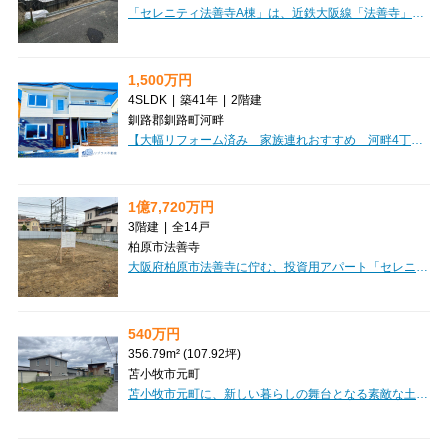
「セレニティ法善寺A棟」は、近鉄大阪線「法善寺」駅から徒歩5分の好立地にある、魅力的な一棟アパートです。投資用物件として、現在全戸賃貸中ですので、ご購入後すぐに安定した家賃収入が期待できるオーナーチェンジ物件となっております。2026年に建築確認を受けているため、まだ新しい綺麗な建物で、木造3階建て、総戸数15戸。1LDKと2LDKの間取りは、単身者様からファミリー層まで幅広いニーズに応えられます。オートロックやバス/トイレ別、インターネット完備など、入居者様が快適に過ごせる設備が充実。徒歩3分にコンビニ、徒歩2分に病院があり、スーパーも徒歩圏内と、日々の暮らしに便利な環境が整っています。価格20,140万円、表面利回り7.0%と、将来を見据えた資産形成にぴったりの一棟です。ぜひご検討ください。
1,500万円
4SLDK
|
築41年
|
2階建
釧路郡釧路町河畔
【大幅リフォーム済み 家族連れおすすめ 河畔4丁目 中古住宅】「こんな家が欲しかった」が詰まった一邸！新築をご検討中の方にこそ、一度ご覧いただきたい住まいです。オーナー様が約500万円をかけて理想の住まいへとさらにリフォームし、2024年には全サッシを200万円で新品へ交換。見た目だけでなく、快適性や断熱性にもこだわり、大切に住まれてきました。広々19.5帖のLDKをはじめ、全居室収納・ウォークインクローゼット・シューズインクローゼットを完備。250㎡のゆとりある敷地には駐車3台可能で、ツルハドラッグやコンビニまで約2分で生活利便性も良好です。築41年の住宅ですが、新耐震基準で大幅リフォーム済みです。現在、同じ内容を新築で実現しようとすると多くの費用が必要になります。写真だけでは伝わらない魅力があるからこそ、ぜひ現地でご体感ください！きっと「こんな家が欲しかった」と感じていただける一邸です。
1億7,720万円
3階建
|
全14戸
柏原市法善寺
大阪府柏原市法善寺に佇む、投資用アパート「セレニティ法善寺C棟」のご紹介です。近鉄大阪線「法善寺」駅から徒歩5分と、日々の通勤・通学にも便利な立地が魅力ですね。建物は3階建ての木造で、1LDKと2DKの間取りをご用意しており、専有面積は34.0㎡から40.4㎡と、多様なライフスタイルに対応できる設計です。オートロック完備でセキュリティ面も安心。バス・トイレ別で快適な暮らしをサポートし、インターネット環境も整っているのが嬉しいポイントです。周辺には市立柏原病院が徒歩2分、ファミリーマートが徒歩3分と、いざという時やちょっとしたお買い物にも困らない便利な環境が広がっています。スーパーも徒歩圏内に複数あり、日々の暮らしを豊かに彩ってくれるでしょう。こちらは複数棟一括売りのオーナーチェンジ物件で、現在賃貸中です。想定年間収入12,405,600円、表面利回り7.0%と、安定した収益が期待できる魅力的な投資物件となっております。ぜひこの機会に、新たな資産形成を始めてみませんか。
540万円
356.79m² (107.92坪)
苫小牧市元町
苫小牧市元町に、新しい暮らしの舞台となる素敵な土地が登場しました！356.79m²の広々とした敷地は、平坦な整形地なので、理想のマイホームを自由に描ける、夢が広がる場所です。上下水道や電気といった生活に欠かせないインフラも整備済みで、安心して新生活をスタートできるのが嬉しいポイントです。周辺には、セブンイレブン（徒歩7分）やマックスバリュ（徒歩12分）があり、日々のお買い物もとっても便利。お子様の通学に安心な苫小牧西小学校も徒歩8分と近く、子育て世代にも優しい環境が整っています。近隣商業地域と第1種住居地域の両方に面しているため、多様な建築プランが検討できるのも魅力ですね。540万円という価格で、あなたの夢のマイホームを実現しませんか？この機会に、ぜひ一度現地で新しい生活をイメージしてみませんか？