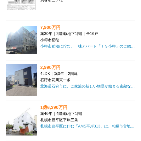
7,900万円
築30年
|
2階建
(地下1階)
|
全16戸
小樽市稲穂
小樽市稲穂に佇む、一棟アパート「ＴＳ小樽」のご紹介です。JR函館本線「小樽駅」からなんと徒歩3分という、大変魅力的な立地が自慢です。日々の通勤・通学はもちろん、お出かけにも便利なこの場所は、入居者様にとって嬉しいポイントになるでしょう。投資物件として特に嬉しいのは、現在満室稼働中という点。購入後すぐに安定した家賃収入が期待できますね。全16戸がワンルームで、ロフト付きのお部屋は空間を有効活用でき、入居者様にも大変好評です。高速インターネット回線も完備しており、現代のニーズにもしっかり応えています。徒歩圏内にはコンビニ、郵便局、ドラッグストア、スーパー、銀行、ドン・キホーテなど、生活に欠かせない施設が充実しており、入居者様の暮らしを強力にサポートします。利便性の高いこの場所で、安定した運用を始めてみませんか？
2,990万円
4LDK
|
築3年
|
2階建
石狩市花川東一条
北海道石狩市に、ご家族の新しい物語が始まる素敵なお住まいのご紹介です。2023年7月築の新しい一戸建てで、広々とした4LDKの間取りは、LDKが18帖とゆとりがあり、ご家族団らんの時間を豊かに彩ります。家計に優しい都市ガス「コレモ」を搭載しており、電気代の節約が期待できるのは嬉しいポイントですね。収納も豊富で、ウォークインクローゼットやシューズインクローゼット、全居室収納が備わっており、お部屋をすっきりと保てます。床暖房や食器洗乾燥機、追い焚き機能付きのお風呂など、日々の暮らしを快適にする設備も充実。南向きで日当たりも良好、広々とした裏庭ではお子様と遊んだり、ガーデニングを楽しんだり、夢が広がります。お車の駐車も2台分可能です。徒歩圏内にはコンビニやドラッグストアがあり、お買い物にも便利。ご家族みんなが笑顔で過ごせる、理想のマイホームで新生活を始めてみませんか。
1億6,390万円
築46年
|
4階建
(地下1階)
札幌市豊平区平岸三条
札幌市豊平区に佇む「AMS平岸313」は、札幌市営地下鉄南北線「南平岸」駅から徒歩3分という、毎日の通勤・通学に嬉しい駅チカのロケーションが魅力です。鉄筋コンクリート造の安心感のある建物で、1979年10月築ながら2015年5月には外壁塗装のリフォームも実施されており、大切に維持管理されてきたことが伝わってきます。ワンルームから3DKまで多様な間取りが揃っており、幅広い層のニーズにお応えできるのが嬉しいポイントです。現在満室稼働中で、想定年間収入12,526,356円、表面利回り7.64%と安定した収益が期待できる魅力的な投資物件。一部の部屋では民泊運営もされており、新しい収益の可能性も広がっています。周辺には徒歩2分のコンビニや徒歩4～5分のスーパー「イオン」があり、日々のお買い物にも大変便利です。駐車場も6台分確保されており、お車をお持ちの方にも安心です。安定した資産形成や、多様なライフスタイルを叶える拠点として、「AMS平岸313」をぜひご検討ください。