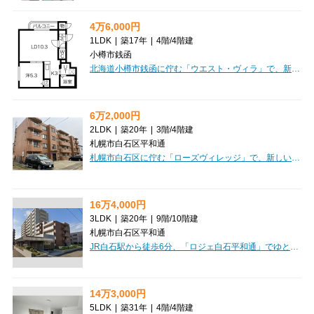
4万6,000円
1LDK
|
築17年
|
4階
/
4階建
小樽市銭函
北海道小樽市銭函に佇む「ウエスト・ヴィラ」で、新しい暮らしを始めてみませんか？JR函館本線「銭函」駅から徒歩8分と、毎日の通勤・通学にも便利な立地が魅力です。月々46,000円、管理費4,000円という家賃に加え、敷金・礼金がゼロなのは、初期費用を抑えたい方に嬉しいポイントですね。お部屋は広々1LDK、専有面積39.11㎡。13.3帖のLDKは、ご家族や大切な方とゆったり過ごすのにぴったりです。最上階の4階、東向きで「日当り良好」なので、朝の光が気持ちよく差し込むことでしょう。「インターネット利用料無料」なので、入居後すぐに快適なネット環境が手に入ります。オートロックやモニタ付インターホンで安心のセキュリティ、バス・トイレ別、独立洗面台、温水洗浄トイレと水回りも充実しています。寒い冬には嬉しい灯油暖房も完備。徒歩圏内にはスーパーやコンビニ、郵便局があり、中学校や小学校も近く、子育て世代にも安心の環境です。お二人での入居もご相談いただけますので、ぜひ「ウエスト・ヴィラ」で、快適で安心な新生活をスタートしませんか？
6万2,000円
2LDK
|
築20年
|
3階
/
4階建
札幌市白石区平和通
札幌市白石区に佇む「ローズヴィレッジ」で、新しい暮らしを始めてみませんか？広々61.53㎡の2LDKは、16.6帖の開放的なLDKを中心に、ゆったりとした時間を過ごせる空間が魅力です。西向きの角部屋で日当たりも良好、バルコニーも付いています。オートロックやモニター付インターホンで安心の毎日。エアコンや経済的な灯油暖房、独立洗面台、温水洗浄トイレなど、暮らしを豊かにする設備が充実しています。お料理が楽しくなるカウンターキッチンも嬉しいポイントですね。認定こども園白石うさこ保育園まで徒歩1分、白石東公園も徒歩1分と、子育て世代にも嬉しい環境。小学校も徒歩7分圏内です。コンビニやホームセンターも近く、日々のお買い物にも困りません。敷金・礼金ゼロで初期費用を抑えられ、保証人不要、2人入居もご相談いただけます。駐車場も完備。ぜひ一度、この快適な住まいを体験しに来てください。
16万4,000円
3LDK
|
築20年
|
9階
/
10階建
札幌市白石区平和通
JR白石駅から徒歩6分、「ロジェ白石平和通」でゆとりの新生活が始まる予感です。広々100.65m²の3LDKは、25.2帖もの開放的なLDKが魅力。南西向きの角部屋で、明るい日差しが心地よい暮らしを演出してくれます。システムキッチンにはIH3口コンロ、ウォークインクローゼットやシューズボックスなど収納も充実。インターネット利用料無料やエアコン付、オートロック、宅配BOXといった設備が日々の暮らしを豊かにサポートしてくれます。スーパーやコンビニが徒歩3分圏内に揃い、お買い物にも困りません。小学校や中学校も近く、お子様とのびのび暮らせる環境が整っています。ペット（猫も！）との暮らしや、二人入居もご相談いただけますよ。北海道の冬に心強いロードヒーティングも完備。この快適な住まいで、新しい毎日をスタートさせてみませんか？
14万3,000円
5LDK
|
築31年
|
4階
/
4階建