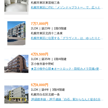
札幌市東区東苗穂三条
札幌市東区に佇む「メゾンドゥプラトー」で、広々とした新生活を始めてみませんか？134.6㎡のゆとりの5LDKは、ご家族でのびのびと暮らしたい方にぴったりです。最上階の南西向きバルコニーからは、心地よい陽光が差し込み、毎日を明るく彩ってくれるでしょう。お料理好きには嬉しいシステムキッチンに3口コンロ、カウンターキッチンで家族との会話も弾みますね。インターネット利用料無料なので、引っ越し後すぐに快適なネット環境が手に入ります。北海道の冬も安心の灯油暖房を完備していますよ。敷金・礼金ゼロで初期費用を抑えられるのも嬉しいポイント。DCMやエディオン、サツドラ、アクロスプラザといった商業施設が徒歩圏内に充実しており、日々のお買い物も大変便利です。駐車場もございますので、お車をお持ちの方も安心。この素晴らしい住まいで、理想の毎日をスタートさせてみませんか？
7万7,000円
2LDK
|
築23年
|
1階
/
3階建
札幌市東区北四十二条東
札幌市東区に位置する「グラヴィス」は、ゆったりとした2LDKのお部屋で新生活をスタートしたい方にぴったりの物件です。広々とした14帖のLDKは、ご家族やパートナーとの団らんの時間を豊かに彩ってくれるでしょう。南向きの角部屋で日当たりも良好、明るい光が差し込むリビングは毎日を心地よくしてくれます。お料理好きには嬉しいシステムキッチンにIHクッキングヒーター、カウンターキッチンで会話も弾みます。バス・トイレ別はもちろん、独立洗面台や温水洗浄トイレなど水回りも充実。エアコンやモニタ付インターホン、冬に嬉しいロードヒーティングも完備しており、一年中快適に過ごしていただけます。徒歩8分の栄町駅からは複数路線が利用でき、通勤・通学にも便利。周辺にはしまむらやコンビニ、飲食店、小学校も近く、お買い物やお子様の送り迎えにも困りません。礼金0円で初期費用を抑えられるのも嬉しいポイント。ぜひ一度、動画で物件の魅力をご覧ください。
4万5,500円
1LDK
|
築35年
|
1階
/
4階建
苫小牧市新中野町
★苫小牧中心部★オートロック・防犯カメラ完備♪便利なバルコニー付！内装キレイ！コンビニ徒歩圏内！単身者におすすめ！
5万8,000円
1LDK
|
築4年
|
3階
/
4階建
札幌市白石区北郷一条
JR函館本線・JR千歳線「白石」駅からなんと徒歩1分！「Horse Win18」は、毎日の通勤・通学にゆとりをもたらしてくれる、まさに理想の駅近マンションです。広々9.8帖のLDKと4.8帖の洋室を備えた1LDKは、お一人暮らしはもちろん、お二人での新生活にもぴったり。南東向きで陽光が降り注ぎ、明るい毎日を過ごしていただけます。インターネット利用料が無料なのも嬉しいポイント。オートロック、モニタ付インターホン、防犯カメラ、宅配BOXなど、安心と便利を兼ね備えた設備が充実。バス・トイレ別、独立洗面台、カウンターキッチンといった水回りも快適で、デザイン性の高い空間で新生活を始めてみませんか？周辺にはスーパーやコンビニ、銀行、小学校も揃い、暮らしやすさも魅力です。敷金・礼金ゼロで初期費用も抑えられますよ。ぜひ一度、この素敵な住まいをご体感ください。