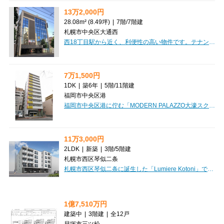
13万2,000円
28.08m² (8.49坪)
|
7階
/
7階建
札幌市中央区大通西
西18丁目駅から近く、利便性の高い物件です。テナント探しはCLEAR不動産にお任せください。オンライン内見・相談も可能ですのでお気軽にご相談ください。
7万1,500円
1DK
|
築6年
|
5階
/
11階建
福岡市中央区港
福岡市中央区港に佇む「MODERN PALAZZO大濠スクエア」で、新しい暮らしを始めてみませんか？福岡市営地下鉄空港線「大濠公園」駅から徒歩4分と、通勤・通学にも便利な立地が魅力です。お部屋は広々20.23m²の1DK。デザイナーズ仕様の洗練された空間は、日々の生活を豊かに彩ってくれます。さらに、嬉しい家具・家電付きなので、お引っ越し費用を抑えたい方にもぴったりですね。角部屋ならではの開放感と、2面バルコニーで心地よい風を感じていただけます。バス・トイレ別はもちろん、追い焚き機能付きのお風呂で一日の疲れをゆっくり癒せます。忙しい毎日をサポートする宅配BOXも完備しています。徒歩圏内には大濠公園があり、お散歩やリフレッシュに最適。コンビニや飲食店も近く、暮らしやすさも抜群です。ぜひ一度、この魅力的なお部屋をご覧ください。
11万3,000円
2LDK
|
新築
|
3階
/
5階建
札幌市西区琴似二条
札幌市西区琴似二条に誕生した「Lumiere Kotoni」で、新しい暮らしを始めてみませんか？札幌市営地下鉄東西線「琴似」駅から徒歩6分とアクセス良好な、2026年1月完成の真新しい新築マンションです。広々とした56.3㎡の2LDKは、15.6帖のLDKを中心に、ご夫婦やお子様のいらっしゃるご家庭にもゆとりの空間をご提供します。全室フローリングで、お掃除も楽々。日当たりも良好で、明るい毎日が過ごせそうですね。インターネット利用料無料やエアコン、システムキッチン、追い焚き機能付きの広々とした浴室、独立洗面台など、嬉しい設備が充実。オートロックや防犯カメラ、モニター付きインターホンでセキュリティも安心です。宅配BOXも完備しているので、お留守がちでも荷物の受け取りに困りません。さらに、大切なペットと暮らせるのも魅力の一つ。スーパーやドラッグストア、銀行、区役所が徒歩圏内にあり、小学校・中学校も近く、子育て世代にも優しい住環境です。敷金1ヶ月、礼金なしで初期費用を抑えられるのも嬉しいポイント。デザイナーズ仕様の美しい空間で、快適で安心な新生活をスタートさせませんか？
1億7,510万円
建築中
|
3階建
|
全12戸
貝塚市三ツ松