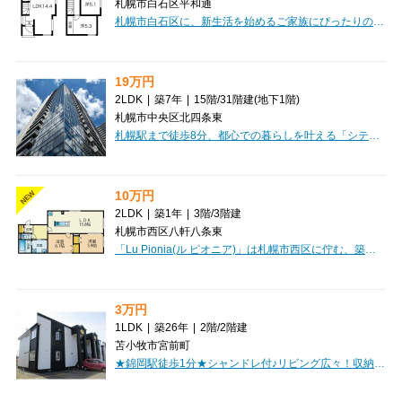
札幌市白石区平和通
札幌市白石区に、新生活を始めるご家族にぴったりの築浅一戸建て『平和通6丁目戸建て』のご紹介です！ゆとりの3LDK、広々80.32㎡で、お子様がいらっしゃるご家庭や、ゆったりと暮らしたいお二人にも嬉しい間取りです。お料理が楽しくなるIHクッキングヒーター付きのシステムキッチンは、カウンタータイプなのでご家族との会話も弾みますね。一日の疲れを癒す広々とした一坪バスには追い焚き機能も完備。灯油暖房とエアコン、そして断熱性の高いトリプルサッシ窓で、北海道の四季を快適にお過ごしいただけます。さらに、嬉しい駐車場2台無料！お車をお持ちの方も安心です。散水栓もあって便利ですよ。スーパーが徒歩圏内に複数あり、毎日のお買い物にも困りません。南東向きで陽当たりも期待できる、魅力いっぱいのこのお家で、新しい暮らしを始めてみませんか？お問い合わせお待ちしております！
19万円
2LDK
|
築7年
|
15階
/
31階建
(地下1階)
札幌市中央区北四条東
札幌駅まで徒歩8分、都心での暮らしを叶える「シティタワー札幌」へようこそ！31階建てのマンションの15階に位置する、開放感あふれる東向きの角部屋2LDKです。56.11㎡のゆったりとした空間には、13.3帖のLDKと2つの洋室があり、ご家族やパートナーとの新生活にぴったりですね。ルーフバルコニーからは、札幌の街並みを一望できる素敵なひとときが待っています。お料理が楽しくなるシステムキッチンには、食器洗乾燥機やディスポーザー、3口以上のガスコンロを完備。寒い日には床暖房が足元から温めてくれ、浴室乾燥機付きバスルームや追い焚き機能で、いつでも快適なバスタイムをお過ごしいただけます。オートロックや防犯カメラ、宅配BOXなど、セキュリティと利便性も充実。徒歩1分圏内にコンビニが2軒、病院も徒歩2分と、日々の生活をサポートする施設が身近に揃っています。快適な設備と便利な立地が魅力のこのお部屋で、上質な都心生活を始めてみませんか？
10万円
NEW
2LDK
|
築1年
|
3階
/
3階建
札幌市西区八軒八条東
「Lu Pionia(ル ピオニア)」は札幌市西区に佇む、築浅の魅力あふれるマンションです。JR札沼線「八軒」駅まで徒歩7分、バス停「八軒8条1丁目」へは徒歩3分と、通勤・通学にも便利な立地が嬉しいポイント。周辺にはコンビニやスーパー、郵便局などが徒歩圏内に揃い、日々の暮らしを快適にサポートしてくれます。広々とした2LDK、63.08㎡の空間は、お二人での新生活にもぴったりです。LDKはゆとりの15.8帖、最上階・角部屋で日当たりも良好なのが魅力的。インターネットが無料で使い放題なのも嬉しいですね。オートロックや防犯カメラ、モニタ付インターホンでセキュリティも安心。システムキッチンにはIHクッキングヒーターと3口コンロがあり、お料理も捗ります。独立洗面台や広々とした浴室など水回りも充実。礼金0円で初期費用を抑えたい方にもおすすめの一戸です。ぜひ一度ご覧ください。
3万円
1LDK
|
築26年
|
2階
/
2階建
苫小牧市宮前町
★錦岡駅徒歩1分★シャンドレ付♪リビング広々！収納スペース広々！単身者におすすめ！初期費用クレジット決済OK!お部屋探しはミニミニで！