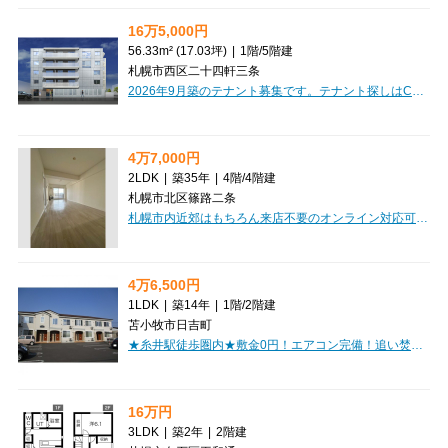
16万5,000円
56.33m² (17.03坪)
|
1階
/
5階建
札幌市西区二十四軒三条
2026年9月築のテナント募集です。テナント探しはCLEAR不動産にお任せください。オンライン内見・相談も可能ですのでお気軽にご相談ください。
4万7,000円
2LDK
|
築35年
|
4階
/
4階建
札幌市北区篠路二条
札幌市内近郊はもちろん来店不要のオンライン対応可能です！当社は「総合仲介」と言う形で営業しておりますので、賃貸仲介はもちらんテナント・事務所・売買案件についても全てご案内可能です
4万6,500円
1LDK
|
築14年
|
1階
/
2階建
苫小牧市日吉町
★糸井駅徒歩圏内★敷金0円！エアコン完備！追い焚き機能付きバス！家賃・初期費用クレジットカード決済ＯＫ！
16万円
3LDK
|
築2年
|
2階建