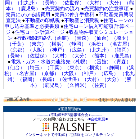
岡）
（北九州）
（長崎）
（佐世保）
（大村）
（大分）
（熊
本）
（鹿児島）
●
売買契約の流れ
●
売買契約の注意事項
●
売買にかかる諸費用
●
売買の仲介手数料
●
不動産売買簡易
査定法
●
不動産の印紙税
●
不動産と消費税
●
住宅ローンの
申し込み基準と必要書類
●
住宅ローン借入可能額 計算ペー
ジ
●
住宅ローン計算ページ
●
収益物件収支シミュレーショ
ン
●
行政機関連絡先（函館）
（青森）
（仙台）
（埼玉）
（千葉）
（東京）
（横浜）
（静岡）
（浜松）
（名古屋）
（京都）
（大阪）
（神戸）
（広島）
（北九州）
（福岡）
（長崎）
（佐世保）
（大村）
（大分）
（熊本）
（鹿児島）
●
電気・ガス・水道の連絡先（札幌）
（函館）
（青森）
（仙台）
（埼玉）
（千葉）
（東京）
（横浜）
（静岡）
（浜
松）
（名古屋）
（京都）
（大阪）
（神戸）
（広島）
（北九
州）
（福岡）
（長崎）
（佐世保）
（大村）
（大分）
（熊
本）
（鹿児島）
（久留米）
（佐賀）
●運営管理者●
---------○不動産WEB情報連合会○---------
メールのお問い合わせはこちら→
■
会社概要
■
-インターネットで不動産住宅情報をコンサルティング-