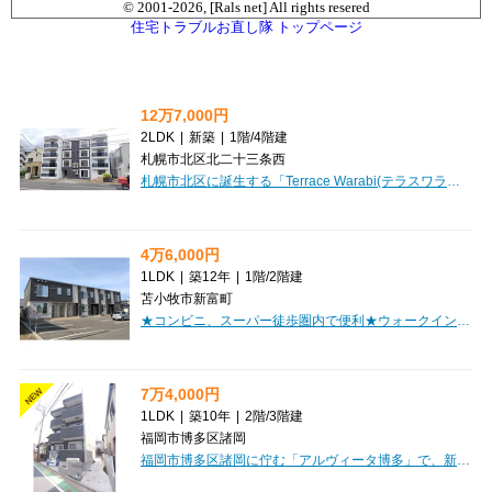
© 2001-
2026, [Rals net] All rights resered
住宅トラブルお直し隊 トップページ
12万7,000円
2LDK
|
新築
|
1階
/
4階建
札幌市北区北二十三条西
札幌市北区に誕生する「Terrace Warabi(テラスワラビ）」で、新しい暮らしを始めてみませんか？札幌市営地下鉄南北線「北２４条」駅から徒歩6分とアクセス良好な立地に、現在建築中の2LDKマンションです。広々とした16.1帖のLDKは、ご家族や大切な方との時間を豊かに彩る空間。55.44㎡のゆとりある専有面積で、快適にお過ごしいただけます。インターネット利用料無料なので、入居後すぐに快適なネット環境が手に入りますね。オートロックや防犯カメラ、モニタ付インターホンでセキュリティも安心。宅配BOXも完備しており、お留守の時でも荷物の受け取りに困りません。システムキッチンや追い焚き機能付きのバスルーム、独立洗面台など、毎日の生活を豊かにする設備が充実しています。さらに、札幌の冬に嬉しいロードヒーティングも備わっていますよ。コンビニまで徒歩1分、スーパーまで徒歩2分と、日々の買い物もとっても便利。小学校や保育園も近く、子育て世代にも優しい環境です。大切なペット（猫も相談可）と一緒に暮らせるのも嬉しいポイント。初期費用を抑えたい方に嬉しい敷金・礼金ゼロも魅力的です。ぜ...
4万6,000円
1LDK
|
築12年
|
1階
/
2階建
苫小牧市新富町
★コンビニ、スーパー徒歩圏内で便利★ウォークインクローゼットなど収納たっぷり！初期費用クレジットカード決済可能！
7万4,000円
NEW
1LDK
|
築10年
|
2階
/
3階建
福岡市博多区諸岡
福岡市博多区諸岡に佇む「アルヴィータ博多」で、新しい毎日を始めてみませんか？JR鹿児島本線笹原駅から徒歩4分と、毎日の通勤・通学にも便利な立地が魅力です。広々とした35.07m²の1LDKは、お一人暮らしはもちろん、お二人での生活にもゆとりをもたらしてくれます。特に嬉しいのは、家具・家電が備え付けられていること！初期費用を抑えられ、お引っ越しもスムーズに進みますね。さらにインターネット利用料が無料なのも、月々の出費を抑えたい方には大きなポイントです。オートロックや防犯カメラ、宅配BOXといった安心設備も充実しており、セキュリティ面も安心。角部屋で日当りも良好、デザイナーズ仕様の洗練された空間で毎日を快適に過ごせます。シューズインクローゼットや納戸、全居室収納など、収納スペースも豊富に用意されていますので、お部屋をいつもすっきりと保てますよ。スーパーやコンビニ、病院も徒歩圏内に揃い、日々の生活も大変便利。充実した設備と快適な住環境で、理想の新生活がきっと見つかるはずです。ぜひ一度、この魅力的なお部屋をご覧ください。