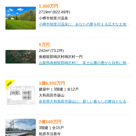
1,300万円
2719m² (822.49坪)
小樽市朝里川温泉
小樽市朝里川温泉に、あなたの夢を叶える広大な土地が登場しました！約2719㎡（約822坪）もの敷地は、豊かな自然に囲まれた高台に位置し、四季折々の美しい景色を独り占めできる贅沢なロケーションです。田舎暮らしを始めたい方、自分だけの特別なリゾート空間を創りたい方にぴったりのこの土地は、上下水道や電気といった生活に必要なインフラが既に整備されているのが嬉しいポイント。思い描く理想の住まいや別荘、アトリエなど、様々な可能性が広がります。お車があれば、スーパーやコンビニ、郵便局も約19～20分圏内と生活の利便性も兼ね備えています。この素晴らしい環境で、心豊かな新しい生活を始めてみませんか？【区画①】・所在地：小樽市朝里川温泉1丁目304-1、304-5・面積（公簿）：4,334.00㎡（1,311.03坪）・価格：1,700万円
5万円
242m² (73.2坪)
南都留郡鳴沢村鳴沢村一円
山梨県南都留郡鳴沢村に、富士山麓の豊かな自然に抱かれた「紅葉台センチュリーヴィラ」の土地をご紹介します。約242㎡の広々とした敷地は、田舎暮らしやリゾートの拠点として、あなたの夢を形にするのに最適です。上下水道や電気といった生活に必要なインフラが整っていますので、快適な暮らしの基盤も安心です。美しい自然の中で、自分だけの特別な場所を創りませんか？この素晴らしい機会を、ぜひご検討ください。価格は5万円です。【維持管理費】・土地のみ：15,000円／年額・土地・建物：42,000円／年額【購入後の費用】・名義変更手数料：100,000円・建築工事負担金（新築時）：200,000円・重機使用負担金：50,000円・水道加入金：200,000円
1億6,300万円
NEW
建築中
|
3階建
|
全12戸
大和高田市築山
奈良県大和高田市築山に、新しい暮らしの舞台となる「セレニティ築山 Ⅰ棟」が誕生します！2027年2月の完成に向けて、現在建築が進められています。近鉄大阪線「築山」駅から徒歩7分の好立地で、通勤・通学にも便利なのが嬉しいポイントです。間取りは1LDKから2LDKまで、専有面積も33.05㎡から43.34㎡と幅広くご用意しており、シングルの方から新婚さん、お子様がいらっしゃるご家庭まで、様々なライフスタイルにフィットするお部屋が見つかります。木造3階建ての全12戸。セキュリティ面ではオートロックを完備し、プライバシーも安心。快適なバス・トイレ別も嬉しい設備ですね。周辺には業務スーパーやガスト、ドラッグストア、郵便局などが揃い、日々の買い物や外食にも困りません。保育所や公園も近く、子育て世代にも優しい環境です。新しい街で、心豊かな新生活を始めてみませんか？
2億140万円
3階建
|
全15戸
柏原市法善寺