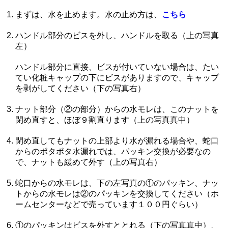
まずは、水を止めます。水の止め方は、
こちら
ハンドル部分のビスを外し、ハンドルを取る（上の写真
左）
ハンドル部分に直接、ビスが付いていない場合は、たい
てい化粧キャップの下にビスがありますので、キャップ
を剥がしてください（下の写真右）
ナット部分（②の部分）からの水モレは、このナットを
閉め直すと、ほぼ９割直ります（上の写真真中）
閉め直してもナットの上部より水が漏れる場合や、蛇口
からのポタポタ水漏れでは、パッキン交換が必要なの
で、ナットも緩めて外す（上の写真右）
蛇口からの水モレは、下の左写真の①のパッキン、ナッ
トからの水モレは②のパッキンを交換してください（ホ
ームセンターなどで売っています１００円ぐらい）
①のパッキンはビスを外すととれる（下の写真真中）、