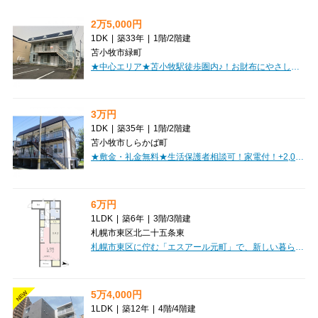
2万5,000円
1DK
|
築33年
|
1階
/
2階建
苫小牧市緑町
★中心エリア★苫小牧駅徒歩圏内♪！お財布にやさしい低賃料物件！初期費用クレジット決済ＯＫ！お部屋探しはミニミニで！
3万円
1DK
|
築35年
|
1階
/
2階建
苫小牧市しらかば町
★敷金・礼金無料★生活保護者相談可！家電付！+2,000円で窓用エアコン設置可♪駅近物件！近隣商業施設あり！リフォーム済で内装キレイ！初期費用クレジット決済OK！お部屋探しはミニミニで♪
6万円
1LDK
|
築6年
|
3階
/
3階建
札幌市東区北二十五条東
札幌市東区に佇む「エスアール元町」で、新しい暮らしを始めてみませんか？札幌市営地下鉄東豊線「元町」駅から徒歩4分という好立地が魅力です。広々とした10.7帖のLDKと3.8帖の洋室を備えた1LDKは、お一人暮らしはもちろん、お二人での新生活にもぴったりなゆとりの空間。最上階・東向きのお部屋なので、朝陽が差し込む明るい毎日が期待できますね。システムキッチンやバス・トイレ別、独立洗面台、温水洗浄トイレなど、水回りの設備も充実しており、快適な暮らしをサポート。北海道の冬も安心の灯油暖房や室内洗濯機置場、フローリングも嬉しいポイントです。徒歩1分にスーパー、徒歩3分にコンビニがあり、日々のお買い物も大変便利。銀行やドラッグストアも近く、生活に必要な施設が揃っています。小学校も徒歩4分と近く、子育て世帯にも安心の環境です。保証人不要で2人入居もご相談いただけますので、ぜひお気軽にお問い合わせください。このお部屋で、素敵な新生活をスタートさせてみませんか？
5万4,000円
NEW
1LDK
|
築12年
|
4階
/
4階建