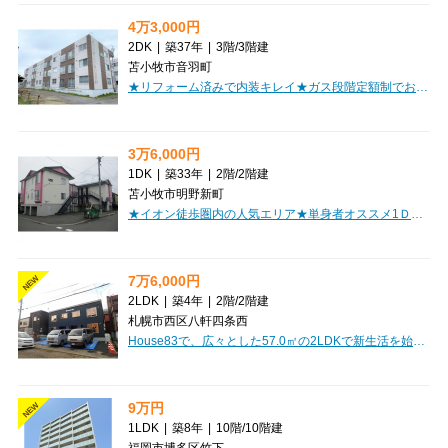
4万3,000円
2DK
|
築37年
|
3階
/
3階建
苫小牧市音羽町
★リフォーム済みで内装キレイ★ガス段階定額制でお得！駐車2台可能、青空駐車場完備！コンビニ徒歩圏内！ウォシュレット付き！人気な対面キッチン！初期費用クレジット決済OK！お部屋探しはミニミニで♪
3万6,000円
1DK
|
築33年
|
2階
/
2階建
苫小牧市明野新町
★イオン徒歩圏内の人気エリア★単身者オススメ1ＤＫ♪エアコン設置予定♪洗面台付き！初期費用クレジット決済ＯＫ！お部屋探しはミニミニで！
7万6,000円
NEW
2LDK
|
築4年
|
2階
/
2階建
札幌市西区八軒四条西
House83で、広々とした57.0㎡の2LDKで新生活を始めてみませんか？お家賃は76,000円、管理費5,000円です。JR函館本線「琴似駅」まで徒歩12分、JR札沼線「八軒駅」まで徒歩14分と、複数路線が利用できる便利な立地が魅力です。南東向きのお部屋は「日当たり良好」で、明るい光が差し込むフローリングの空間は、きっと毎日を心地よく彩ってくれるでしょう。広々12.5帖のLDKは、ご家族や大切な方との団らんの場にぴったりですね。お料理好きには嬉しい「システムキッチン」には「IHクッキングヒーター」が備わり、毎日のお料理が楽しくなります。「バス・トイレ別」はもちろん、「独立洗面台」や「温水洗浄トイレ」も完備しており、快適な毎日を過ごしていただけます。「エアコン付」で季節を問わず快適に過ごせ、「モニタ付インターホン」で安心の暮らしをサポート。お車をお持ちの方には嬉しい「無料駐車場」もございます。周辺には「業務スーパー」や「セブンイレブン」が徒歩3分圏内にあり、急なお買い物にも困りません。小学校まで徒歩5分、病院や保育園も近く、子育て世帯にも優しい環境です。「2人入居相...
9万円
NEW
1LDK
|
築8年
|
10階
/
10階建
福岡市博多区竹下