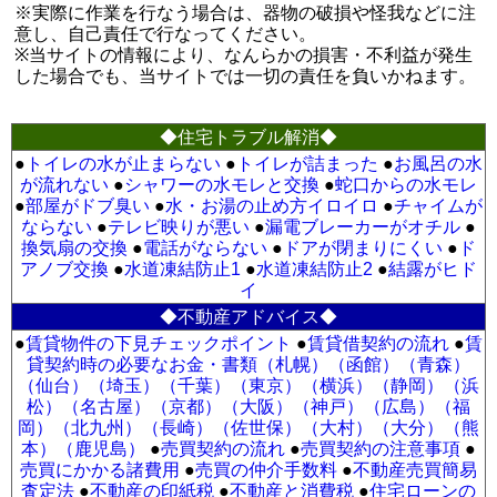
※実際に作業を行なう場合は、器物の破損や怪我などに注
意し、自己責任で行なってください。
※当サイトの情報により、なんらかの損害・不利益が発生
した場合でも、当サイトでは一切の責任を負いかねます。
◆住宅トラブル解消◆
●
トイレの水が止まらない
●
トイレが詰まった
●
お風呂の水
が流れない
●
シャワーの水モレと交換
●
蛇口からの水モレ
●
部屋がドブ臭い
●
水・お湯の止め方イロイロ
●
チャイムが
ならない
●
テレビ映りが悪い
●
漏電ブレーカーがオチル
●
換気扇の交換
●
電話がならない
●
ドアが閉まりにくい
●
ド
アノブ交換
●
水道凍結防止1
●
水道凍結防止2
●
結露がヒド
イ
◆不動産アドバイス◆
●
賃貸物件の下見チェックポイント
●
賃貸借契約の流れ
●
賃
貸契約時の必要なお金・書類（札幌）
（函館）
（青森）
（仙台）
（埼玉）
（千葉）
（東京）
（横浜）
（静岡）
（浜
松）
（名古屋）
（京都）
（大阪）
（神戸）
（広島）
（福
岡）
（北九州）
（長崎）
（佐世保）
（大村）
（大分）
（熊
本）
（鹿児島）
●
売買契約の流れ
●
売買契約の注意事項
●
売買にかかる諸費用
●
売買の仲介手数料
●
不動産売買簡易
査定法
●
不動産の印紙税
●
不動産と消費税
●
住宅ローンの