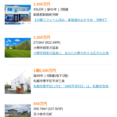
1,500万円
4SLDK
|
築41年
|
2階建
釧路郡釧路町河畔
【大幅リフォーム済み 家族連れおすすめ 河畔4丁目 中古住宅】「こんな家が欲しかった」が詰まった一邸！新築をご検討中の方にこそ、一度ご覧いただきたい住まいです。オーナー様が約500万円をかけて理想の住まいへとさらにリフォームし、2024年には全サッシを200万円で新品へ交換。見た目だけでなく、快適性や断熱性にもこだわり、大切に住まれてきました。広々19.5帖のLDKをはじめ、全居室収納・ウォークインクローゼット・シューズインクローゼットを完備。250㎡のゆとりある敷地には駐車3台可能で、ツルハドラッグやコンビニまで約2分で生活利便性も良好です。築41年の住宅ですが、新耐震基準で大幅リフォーム済みです。現在、同じ内容を新築で実現しようとすると多くの費用が必要になります。写真だけでは伝わらない魅力があるからこそ、ぜひ現地でご体感ください！きっと「こんな家が欲しかった」と感じていただける一邸です。
1,300万円
2719m² (822.49坪)
小樽市朝里川温泉
小樽市朝里川温泉に、あなたの夢を叶える広大な土地が登場しました！約2719㎡（約822坪）もの敷地は、豊かな自然に囲まれた高台に位置し、四季折々の美しい景色を独り占めできる贅沢なロケーションです。田舎暮らしを始めたい方、自分だけの特別なリゾート空間を創りたい方にぴったりのこの土地は、上下水道や電気といった生活に必要なインフラが既に整備されているのが嬉しいポイント。思い描く理想の住まいや別荘、アトリエなど、様々な可能性が広がります。お車があれば、スーパーやコンビニ、郵便局も約19～20分圏内と生活の利便性も兼ね備えています。この素晴らしい環境で、心豊かな新しい生活を始めてみませんか？【区画①】・所在地：小樽市朝里川温泉1丁目304-1、304-5・面積（公簿）：4,334.00㎡（1,311.03坪）・価格：1,700万円
1億6,390万円
築46年
|
4階建
(地下1階)
札幌市豊平区平岸三条
札幌市豊平区に佇む「AMS平岸313」は、札幌市営地下鉄南北線「南平岸」駅から徒歩3分という、毎日の通勤・通学に嬉しい駅チカのロケーションが魅力です。鉄筋コンクリート造の安心感のある建物で、1979年10月築ながら2015年5月には外壁塗装のリフォームも実施されており、大切に維持管理されてきたことが伝わってきます。ワンルームから3DKまで多様な間取りが揃っており、幅広い層のニーズにお応えできるのが嬉しいポイントです。現在満室稼働中で、想定年間収入12,526,356円、表面利回り7.64%と安定した収益が期待できる魅力的な投資物件。一部の部屋では民泊運営もされており、新しい収益の可能性も広がっています。周辺には徒歩2分のコンビニや徒歩4～5分のスーパー「イオン」があり、日々のお買い物にも大変便利です。駐車場も6台分確保されており、お車をお持ちの方にも安心です。安定した資産形成や、多様なライフスタイルを叶える拠点として、「AMS平岸313」をぜひご検討ください。
540万円
356.79m² (107.92坪)
苫小牧市元町