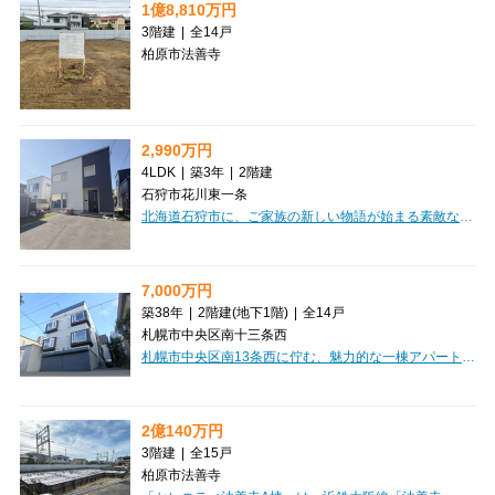
1億8,810万円
3階建
|
全14戸
柏原市法善寺
2,990万円
4LDK
|
築3年
|
2階建
石狩市花川東一条
北海道石狩市に、ご家族の新しい物語が始まる素敵なお住まいのご紹介です。2023年7月築の新しい一戸建てで、広々とした4LDKの間取りは、LDKが18帖とゆとりがあり、ご家族団らんの時間を豊かに彩ります。家計に優しい都市ガス「コレモ」を搭載しており、電気代の節約が期待できるのは嬉しいポイントですね。収納も豊富で、ウォークインクローゼットやシューズインクローゼット、全居室収納が備わっており、お部屋をすっきりと保てます。床暖房や食器洗乾燥機、追い焚き機能付きのお風呂など、日々の暮らしを快適にする設備も充実。南向きで日当たりも良好、広々とした裏庭ではお子様と遊んだり、ガーデニングを楽しんだり、夢が広がります。お車の駐車も2台分可能です。徒歩圏内にはコンビニやドラッグストアがあり、お買い物にも便利。ご家族みんなが笑顔で過ごせる、理想のマイホームで新生活を始めてみませんか。
7,000万円
築38年
|
2階建
(地下1階)
|
全14戸
札幌市中央区南十三条西
札幌市中央区南13条西に佇む、魅力的な一棟アパート「AMS山鼻」のご紹介です。札幌市電山鼻線「西線１４条」駅から徒歩4分というアクセス良好な立地で、日々の暮らしにゆとりをもたらしてくれます。周辺にはドラッグストアやコンビニ、スーパー「マックスバリュ」が徒歩圏内に充実しており、お買い物にも大変便利。快適な毎日をサポートしてくれる環境が整っています。全14戸のうち、現在空室は1室のみと、高い稼働率が期待できる投資物件です。お部屋にはロフトが付いており、空間を有効活用できるのが嬉しいポイント。ブロードバンド回線も完備しているので、入居者様は快適なインターネット環境をお楽しみいただけます。駐車場も3台分ご用意しています。価格は7,000万円、想定年間収入506.4万円、表面利回り7.23%と、安定した収益性も魅力です。この機会に、将来を見据えた資産形成を始めてみませんか。ぜひ一度ご検討ください。
2億140万円
3階建
|
全15戸
柏原市法善寺