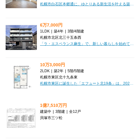
札幌市白石区本郷通に、ゆとりある新生活を叶える築浅マンション「グランメールアサヒⅦ」のご紹介です。2024年8月築の鉄筋コンクリート造で、安心と快適を兼ね備えています。広々70.69㎡の2LDKは、ご夫婦やファミリーにもぴったりの空間。LDKは17.8帖と開放感があり、北西向きのバルコニーで日当たりも良好です。お部屋にはインターネット利用料無料、エアコン、システムキッチン（IHクッキングヒーター・コンロ3口以上）、独立洗面台、温水洗浄トイレなど充実の設備が揃っています。オートロックや防犯カメラ、宅配BOXも完備されており、セキュリティ面も安心。大切なペットとの暮らしもご相談いただけます。徒歩3分圏内にドラッグストアやホームセンター、コンビニ、小学校、保育園も揃い、日々の暮らしに便利な立地です。札幌市営地下鉄東西線「白石駅」まで徒歩12分、複数路線が利用可能で、通勤・通学にも便利。新生活を始めるのに理想的なこのお部屋で、素敵な毎日をスタートしませんか？
6万7,000円
1LDK
|
築4年
|
3階
/
4階建
札幌市北区北三十五条西
「ラ・エスペランス麻生」で、新しい暮らしを始めてみませんか？札幌市営地下鉄南北線「麻生駅」まで徒歩9分、通勤・通学にも便利な立地が魅力です。南東向き3階の1LDKは、11.7帖の広々LDKと洋室3.7帖でゆったりお過ごしいただけます。デザイナーズ仕様の美しい空間は、日当りも良好でフローリングが心地よいですね。嬉しいポイントは、インターネット利用料が無料なこと！初期費用を抑えたい方にもおすすめの礼金なし物件です。システムキッチンやウォークインクローゼット、独立洗面台など水回りや収納も充実。オートロックや防犯カメラ、モニタ付インターホンで安心のセキュリティも魅力です。雪の多い札幌で助かるロードヒーティングや宅配BOXも完備しています。周辺には麻生ショッピングセンターやドラッグストア、コンビニが徒歩圏内にあり、毎日のお買い物も楽々。小学校・中学校も近く、子育て世代にも嬉しい環境です。ぜひ一度、この快適な住まいをご覧ください。
10万3,000円
2LDK
|
築2年
|
5階
/
5階建
札幌市東区北十九条東
札幌市東区に誕生した「エフュート北19条」は、2024年2月築の築浅マンションで、新生活を始めるのにぴったりな一室です。広々とした15.3帖のLDKが魅力の2LDK（58.18㎡）は、ご家族との団らんや趣味の時間をゆったりとお過ごしいただけます。お料理が楽しくなるシステムキッチンには3口コンロを完備。インターネットが無料で使い放題なのは嬉しいポイントですね。バス・トイレ別、独立洗面台、追い焚き機能付きで水回りも充実。ウォークインクローゼットや納戸など収納も豊富で、お部屋をすっきり保てます。オートロックや防犯カメラ、宅配BOXも完備しており、安心の毎日をサポート。徒歩圏内にはスーパーやドラッグストア、小学校・中学校も揃い、生活利便性も抜群です。二人入居や保証人不要のご相談も可能です。新しい暮らしを「エフュート北19条」で始めてみませんか？
1億7,510万円
建築中
|
3階建
|
全12戸
貝塚市三ツ松