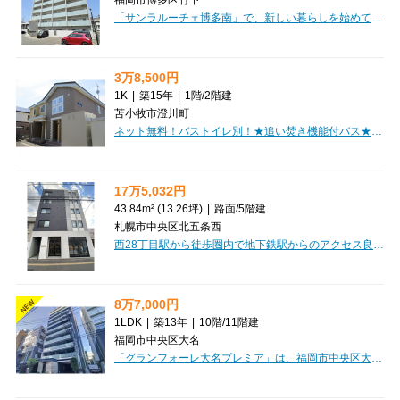
「サンラルーチェ博多南」で、新しい暮らしを始めてみませんか？JR鹿児島本線「竹下駅」から徒歩10分の好立地に位置する、10階建てマンションの最上階。開放感あふれるデザイナーズ空間が、あなたの毎日を彩ります。40.3㎡のゆったりとした1LDKは、家具・家電付きで引っ越しもスムーズ。インターネット利用料が無料なのも嬉しいポイントです。大切なペットと一緒に暮らせるのも魅力的ですね。お料理が楽しくなるシステムキッチンは3口ガスコンロ付き。バス・トイレ別、独立洗面台、浴室乾燥機、追い焚き機能と水回りも充実。ウォークインクローゼットや納戸、全居室収納など収納スペースが豊富で、お部屋をすっきりと保てます。オートロックや防犯カメラ、宅配BOXも完備しており、安心で快適な生活をサポート。24時間ゴミ出し可能で、忙しい毎日にも寄り添います。徒歩1分にコンビニ、徒歩圏内にスーパーやドラッグストアもあり、日々のお買い物にも困りません。ぜひ一度、現地でこの魅力をご体感ください。
3万8,500円
1K
|
築15年
|
1階
/
2階建
苫小牧市澄川町
ネット無料！バストイレ別！★追い焚き機能付バス★単身者にオススメ！角部屋！対面キッチン！初期費用クレジットカード決済ＯＫ！
17万5,032円
43.84m² (13.26坪)
|
路面
/
5階建
札幌市中央区北五条西
西28丁目駅から徒歩圏内で地下鉄駅からのアクセス良好です。テナント探しはCLEAR不動産にお任せください。オンライン内見・相談も可能ですのでお気軽にご相談ください。
8万7,000円
NEW
1LDK
|
築13年
|
10階
/
11階建
福岡市中央区大名
「グランフォーレ大名プレミア」は、福岡市中央区大名に位置する、快適な暮らしを叶えるマンションです。福岡市営地下鉄空港線「赤坂駅」から徒歩6分とアクセス良好で、通勤やお出かけにも便利ですね。10階の角部屋は日当たりも良く、25.88㎡の1LDKはゆったりとしたプライベート空間を演出してくれます。お部屋はデザイナーズ仕様で、家具家電付きなので、新生活をすぐにスタートできるのが嬉しいポイント。インターネット利用料が無料なのも魅力的です。システムキッチンにはガスコンロ2口、浴室乾燥機や独立洗面台など水回り設備も充実しており、ウォークインクローゼットをはじめ収納もたっぷり。オートロックや宅配ボックス、24時間ゴミ出し可能と、安心と快適さを兼ね備えています。さらに、大切なペットと一緒に暮らせるのも魅力の一つ。徒歩1分圏内にスーパーがあり、コンビニや飲食店も充実しているので、お買い物や外食にも困りません。福岡市中心部で、洗練された都市生活を始めてみませんか？