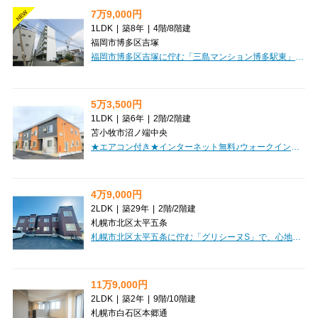
7万9,000円
NEW
1LDK
|
築8年
|
4階
/
8階建
福岡市博多区吉塚
福岡市博多区吉塚に佇む「三島マンション博多駅東」で、新しい暮らしを始めてみませんか？広々とした1LDK（34.16㎡）のお部屋は、お家賃79,000円、管理費4,500円でご案内中です。魅力はなんといっても、家具・家電付きで初期費用を抑えられること！デザイナーズ仕様で、おしゃれな空間で新生活をスタートできます。オートロックや防犯カメラ、モニター付インターホンでセキュリティも安心。納戸や全居室収納、シューズボックスも完備しており、お部屋をすっきりと保てます。周辺には徒歩1分のコンビニをはじめ、スーパーやドラッグストアも近く、毎日のお買い物にも困りません。小学校や中学校も徒歩圏内で、子育て世代にも嬉しい住環境です。日当り良好な角部屋で、明るく快適な毎日をお過ごしいただけます。バス・トイレ別、独立洗面台、追い焚き風呂など水回り設備も充実。快適な暮らしをサポートする設備が満載です。ぜひ一度、現地でこの快適さを体感してください。お問い合わせをお待ちしております！
5万3,500円
1LDK
|
築6年
|
2階
/
2階建
苫小牧市沼ノ端中央
★エアコン付き★インターネット無料♪ウォークインクローゼット・追焚機能・浴室乾燥機完備！2人入居可♪初期費用クレジットカード決済可能！
4万9,000円
2LDK
|
築29年
|
2階
/
2階建
札幌市北区太平五条
札幌市北区太平五条に佇む「グリシーヌS」で、心地よい新生活を始めてみませんか？広々とした53.79㎡の2LDKは、14帖のLDKと2つの洋室があり、ご家族皆様でゆったりとお過ごしいただけます。お部屋は「角部屋」で「日当り良好」なのが嬉しいポイント。バス・トイレ別はもちろん、独立洗面台や温水洗浄トイレなど、水回りの設備も充実しており、毎日の生活を快適にサポートします。寒い冬も安心の灯油暖房や、来客時も顔が見えるモニタ付インターホンも完備していますよ。周辺には徒歩4分のコンビニ「セイコーマート太平4条店」や徒歩6分のスーパー「ビッグハウス太平店」があり、毎日のお買い物に困りません。幼稚園や中学校も徒歩圏内で、子育て世代にも優しい環境が広がっています。初期費用を抑えられる敷金・礼金ゼロも魅力です。お車をお持ちの方には駐車場もご用意しておりますのでご安心ください。ぜひ一度、動画で物件の雰囲気をご覧ください！
11万9,000円
2LDK
|
築2年
|
9階
/
10階建
札幌市白石区本郷通