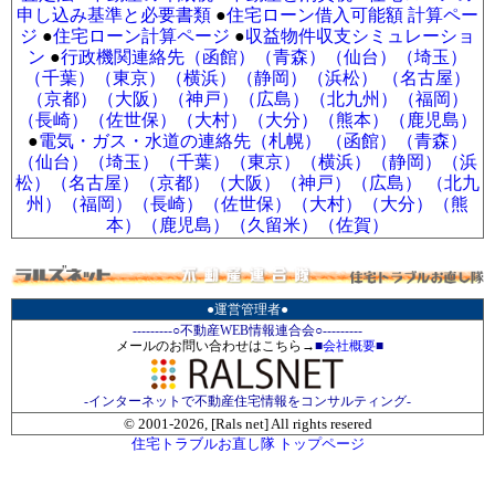
申し込み基準と必要書類
●
住宅ローン借入可能額 計算ペー
ジ
●
住宅ローン計算ページ
●
収益物件収支シミュレーショ
ン
●
行政機関連絡先（函館）
（青森）
（仙台）
（埼玉）
（千葉）
（東京）
（横浜）
（静岡）
（浜松）
（名古屋）
（京都）
（大阪）
（神戸）
（広島）
（北九州）
（福岡）
（長崎）
（佐世保）
（大村）
（大分）
（熊本）
（鹿児島）
●
電気・ガス・水道の連絡先（札幌）
（函館）
（青森）
（仙台）
（埼玉）
（千葉）
（東京）
（横浜）
（静岡）
（浜
松）
（名古屋）
（京都）
（大阪）
（神戸）
（広島）
（北九
州）
（福岡）
（長崎）
（佐世保）
（大村）
（大分）
（熊
本）
（鹿児島）
（久留米）
（佐賀）
●運営管理者●
---------○不動産WEB情報連合会○---------
メールのお問い合わせはこちら→
■
会社概要
■
-インターネットで不動産住宅情報をコンサルティング-
© 2001-
2026, [Rals net] All rights resered
住宅トラブルお直し隊 トップページ