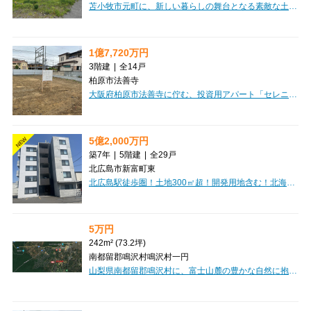
苫小牧市元町に、新しい暮らしの舞台となる素敵な土地が登場しました！356.79m²の広々とした敷地は、平坦な整形地なので、理想のマイホームを自由に描ける、夢が広がる場所です。上下水道や電気といった生活に欠かせないインフラも整備済みで、安心して新生活をスタートできるのが嬉しいポイントです。周辺には、セブンイレブン（徒歩7分）やマックスバリュ（徒歩12分）があり、日々のお買い物もとっても便利。お子様の通学に安心な苫小牧西小学校も徒歩8分と近く、子育て世代にも優しい環境が整っています。近隣商業地域と第1種住居地域の両方に面しているため、多様な建築プランが検討できるのも魅力ですね。540万円という価格で、あなたの夢のマイホームを実現しませんか？この機会に、ぜひ一度現地で新しい生活をイメージしてみませんか？
1億7,720万円
3階建
|
全14戸
柏原市法善寺
大阪府柏原市法善寺に佇む、投資用アパート「セレニティ法善寺C棟」のご紹介です。近鉄大阪線「法善寺」駅から徒歩5分と、日々の通勤・通学にも便利な立地が魅力ですね。建物は3階建ての木造で、1LDKと2DKの間取りをご用意しており、専有面積は34.0㎡から40.4㎡と、多様なライフスタイルに対応できる設計です。オートロック完備でセキュリティ面も安心。バス・トイレ別で快適な暮らしをサポートし、インターネット環境も整っているのが嬉しいポイントです。周辺には市立柏原病院が徒歩2分、ファミリーマートが徒歩3分と、いざという時やちょっとしたお買い物にも困らない便利な環境が広がっています。スーパーも徒歩圏内に複数あり、日々の暮らしを豊かに彩ってくれるでしょう。こちらは複数棟一括売りのオーナーチェンジ物件で、現在賃貸中です。想定年間収入12,405,600円、表面利回り7.0%と、安定した収益が期待できる魅力的な投資物件となっております。ぜひこの機会に、新たな資産形成を始めてみませんか。
5億2,000万円
NEW
築7年
|
5階建
|
全29戸
北広島市新富町東
北広島駅徒歩圏！土地300㎡超！開発用地含む！北海道北広島市に佇む「TONY TOWER KITAHIROSHIMA」は、現在満室稼働中の魅力的な一棟マンションです。JR千歳線「北広島」駅から徒歩5分とアクセスしやすく、日々の暮らしを豊かにする周辺施設が充実しています。東光ストアまで徒歩8分、セブンイレブンや郵便局、北海道銀行も徒歩9分圏内に揃い、お買い物や用事をスムーズに済ませられるのが嬉しいポイントです。建物は堅牢な鉄筋コンクリート造の5階建て。オートロックやエレベーター、インターネット接続環境も整っており、入居者様が安心して快適に過ごせる設備が魅力です。1LDKから2LDKまで、専有面積36.28㎡～74.12㎡と幅広い間取りをご用意しており、多様なライフスタイルに対応します。屋外33台、外部借上げ駐車場3台を含む駐車場も完備されており、お車をお持ちの方にも便利です。安定した資産形成をお考えの方にも、ぜひご検討いただきたい一棟です。
5万円
242m² (73.2坪)
南都留郡鳴沢村鳴沢村一円
山梨県南都留郡鳴沢村に、富士山麓の豊かな自然に抱かれた「紅葉台センチュリーヴィラ」の土地をご紹介します。約242㎡の広々とした敷地は、田舎暮らしやリゾートの拠点として、あなたの夢を形にするのに最適です。上下水道や電気といった生活に必要なインフラが整っていますので、快適な暮らしの基盤も安心です。美しい自然の中で、自分だけの特別な場所を創りませんか？この素晴らしい機会を、ぜひご検討ください。価格は5万円です。【維持管理費】・土地のみ：15,000円／年額・土地・建物：42,000円／年額【購入後の費用】・名義変更手数料：100,000円・建築工事負担金（新築時）：200,000円・重機使用負担金：50,000円・水道加入金：200,000円