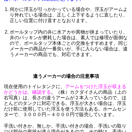
何かに浮玉が引っかかっている場合や、浮玉がアームよ
り外れている場合は、正しく上下するように直したり、
正しい位置に付け直すとなおります。
ボールタップ内の弁に水アカや異物が挟まっていたり、
弁のパッキンが磨耗した場合は、素人では修理が面倒な
ので、ボールタップ本体ごとの交換をすすめます。同じ
メーカーの商品が一番良いが、手に入らない場合は、違
うメーカーの商品でも、対応できます。
違うメーカーの場合の注意事項
現在使用のトイレタンクに、
アームをつけた浮玉が収まる
かどうかは、確認する
。（株）カクダイさんの商品（上の
右写真）は、長さの違うアームが２本入っているので、ほ
とんどのタンクに対応できる。浮玉が大きい場合は、浮玉
だけ前に使用していた浮玉を使う方法もある。ホームセン
ターで、３０００円～４０００円で販売しています。
手洗い付きか、無しか。手洗い付きの場合、手洗いの取り
つけ部分の形状が違う場合があるので、その時は、手洗い