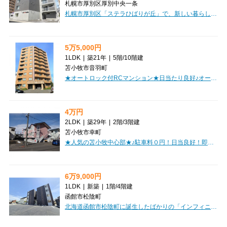
札幌市厚別区厚別中央一条
札幌市厚別区「ステラひばりが丘」で、新しい暮らしを始めてみませんか？札幌市営地下鉄東西線ひばりが丘駅から徒歩6分と、通勤・通学にも便利な立地です。初期費用を抑えたい方に嬉しい、敷金0円または1ヶ月フリーレントのどちらかをお選びいただける特典がございます。お部屋は開放感あふれる最上階の西向きバルコニー付き1LDK（33.91m²）。LDKは広々10.5帖あり、ゆったりとくつろげる空間が魅力です。オートロックやモニター付きインターホンで安心のセキュリティ。インターネット無料、エアコン、独立洗面台、温水洗浄トイレ、そして冬に嬉しい灯油暖房など、日々の暮らしを快適にする設備が充実しています。さらに、納戸やシューズボックスもあり、収納もたっぷり。徒歩圏内にはコンビニやスーパー、郵便局、ショッピングセンターが揃い、毎日のお買い物やお出かけにも困りません。公園や認定こども園も近く、子育て世帯にも優しい環境です。快適な住まいと便利な周辺環境が、あなたの新生活をきっと豊かにしてくれるはず。ぜひ一度、ご覧になってみませんか。
5万5,000円
1LDK
|
築21年
|
5階
/
10階建
苫小牧市音羽町
★オートロック付RCマンション★日当たり良好♪オール電化！バルコニー付！コンビニ近くで便利！初期費用クレジットカード決済OK！
4万円
2LDK
|
築29年
|
2階
/
3階建
苫小牧市幸町
★人気の苫小牧中心部★♪駐車料０円！日当良好！即入居可！初期費用クレジット決済OK！お部屋探しはminiminiで♪
6万9,000円
1LDK
|
新築
|
1階
/
4階建
函館市松陰町
北海道函館市松陰町に誕生したばかりの「インフィニティ五稜郭公園」で、新しい生活を始めてみませんか？函館市電「杉並町」駅まで徒歩3分という、通勤・通学にも大変便利な駅近の立地が魅力です。こちらは2026年5月に完成したばかりのピカピカの新築物件！42.62㎡のゆったりとした1LDKは、広々12.2帖のLDKが中心。東向きで日当りも良好なので、明るいリビングで気持ちの良い朝を迎えられそうですね。オートロックや宅配BOXで安心・便利な毎日をサポート。バス・トイレ別、独立洗面台、浴室乾燥機といった水回りの充実ぶりに加え、インターネット利用料無料は嬉しいポイントです。寒い季節も安心のガス暖房やエアコンも完備しています。さらに、小型犬または猫1匹までペット相談可能なので、大切な家族との新生活も夢ではありません。幼稚園や郵便局、コンビニ、スーパーも徒歩圏内に揃い、生活利便性も抜群です。充実した設備と快適な住環境が揃ったこのお部屋で、理想の暮らしを実現してください。