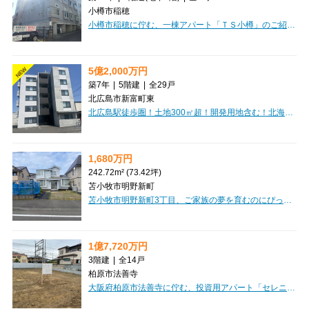
小樽市稲穂
小樽市稲穂に佇む、一棟アパート「ＴＳ小樽」のご紹介です。JR函館本線「小樽駅」からなんと徒歩3分という、大変魅力的な立地が自慢です。日々の通勤・通学はもちろん、お出かけにも便利なこの場所は、入居者様にとって嬉しいポイントになるでしょう。投資物件として特に嬉しいのは、現在満室稼働中という点。購入後すぐに安定した家賃収入が期待できますね。全16戸がワンルームで、ロフト付きのお部屋は空間を有効活用でき、入居者様にも大変好評です。高速インターネット回線も完備しており、現代のニーズにもしっかり応えています。徒歩圏内にはコンビニ、郵便局、ドラッグストア、スーパー、銀行、ドン・キホーテなど、生活に欠かせない施設が充実しており、入居者様の暮らしを強力にサポートします。利便性の高いこの場所で、安定した運用を始めてみませんか？
5億2,000万円
NEW
築7年
|
5階建
|
全29戸
北広島市新富町東
北広島駅徒歩圏！土地300㎡超！開発用地含む！北海道北広島市に佇む「TONY TOWER KITAHIROSHIMA」は、現在満室稼働中の魅力的な一棟マンションです。JR千歳線「北広島」駅から徒歩5分とアクセスしやすく、日々の暮らしを豊かにする周辺施設が充実しています。東光ストアまで徒歩8分、セブンイレブンや郵便局、北海道銀行も徒歩9分圏内に揃い、お買い物や用事をスムーズに済ませられるのが嬉しいポイントです。建物は堅牢な鉄筋コンクリート造の5階建て。オートロックやエレベーター、インターネット接続環境も整っており、入居者様が安心して快適に過ごせる設備が魅力です。1LDKから2LDKまで、専有面積36.28㎡～74.12㎡と幅広い間取りをご用意しており、多様なライフスタイルに対応します。屋外33台、外部借上げ駐車場3台を含む駐車場も完備されており、お車をお持ちの方にも便利です。安定した資産形成をお考えの方にも、ぜひご検討いただきたい一棟です。
1,680万円
242.72m² (73.42坪)
苫小牧市明野新町
苫小牧市明野新町3丁目、ご家族の夢を育むのにぴったりの土地をご紹介します！広々とした242.72㎡の整形地は、ゆとりのあるマイホーム計画に最適。第一種中高層住居専用地域に位置し、閑静な住宅街で穏やかな暮らしが叶います。お子様の通学にも安心の立地で、明野中学校まで徒歩4分、明野小学校まで徒歩6分と、毎日の送り迎えもスムーズです。セブンイレブンやツルハドラッグ、ホクレンショップも徒歩圏内に揃い、お買い物も便利。プロパンガスや上下水道といった生活インフラも整っており、新しい暮らしを快適にスタートできますね。この素敵な土地で、ぜひご家族の理想の住まいを形にしてみませんか？ぜひ一度、現地の雰囲気を感じにいらしてください。
1億7,720万円
3階建
|
全14戸
柏原市法善寺
大阪府柏原市法善寺に佇む、投資用アパート「セレニティ法善寺C棟」のご紹介です。近鉄大阪線「法善寺」駅から徒歩5分と、日々の通勤・通学にも便利な立地が魅力ですね。建物は3階建ての木造で、1LDKと2DKの間取りをご用意しており、専有面積は34.0㎡から40.4㎡と、多様なライフスタイルに対応できる設計です。オートロック完備でセキュリティ面も安心。バス・トイレ別で快適な暮らしをサポートし、インターネット環境も整っているのが嬉しいポイントです。周辺には市立柏原病院が徒歩2分、ファミリーマートが徒歩3分と、いざという時やちょっとしたお買い物にも困らない便利な環境が広がっています。スーパーも徒歩圏内に複数あり、日々の暮らしを豊かに彩ってくれるでしょう。こちらは複数棟一括売りのオーナーチェンジ物件で、現在賃貸中です。想定年間収入12,405,600円、表面利回り7.0%と、安定した収益が期待できる魅力的な投資物件となっております。ぜひこの機会に、新たな資産形成を始めてみませんか。