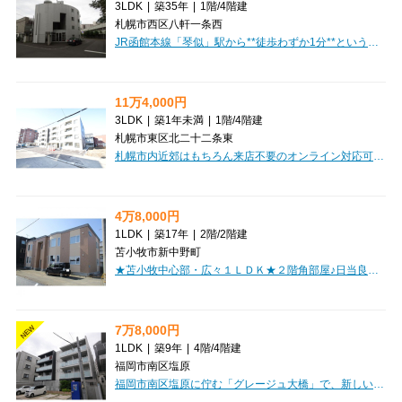
3LDK
|
築35年
|
1階
/
4階建
札幌市西区八軒一条西
JR函館本線「琴似」駅から**徒歩わずか1分**という、この上ない好立地にある「アルファレジデンス琴似」で、新しい生活を始めてみませんか？広々とした**80.04㎡の3LDK**は、ご家族でのびのびと暮らしたい方にぴったりです。南西向きのバルコニーからは心地よい光が差し込み、毎日を明るく彩ってくれるでしょう。お料理が楽しくなる**システムキッチン**や、プライバシーを守る**オートロック**、**モニタ付インターホン**など、暮らしを豊かにする設備が充実。バス・トイレ別はもちろん、**温水洗浄トイレ**や**独立洗面台**も完備で、毎日の準備もスムーズです。周辺にはコンビニ、銀行、病院、ショッピングセンター、飲食店が**徒歩3分圏内**に揃い、小学校・中学校も近く、お子様のいるご家庭にも安心の環境が嬉しいですね。**敷金・礼金ゼロ**で初期費用を抑えられ、**駐車場も完備**（月額11,000円）。**保証人不要**、**2人入居相談可**と、幅広いライフスタイルに対応しています。この魅力あふれるお部屋で、理想の暮らしを実現してください。
11万4,000円
3LDK
|
築1年未満
|
1階
/
4階建
札幌市東区北二十二条東
札幌市内近郊はもちろん来店不要のオンライン対応可能です！当社は「総合仲介」と言う形で営業しておりますので、賃貸仲介はもちらんテナント・事務所・売買案件についても全てご案内可能です
4万8,000円
1LDK
|
築17年
|
2階
/
2階建
苫小牧市新中野町
★苫小牧中心部・広々１ＬＤＫ★２階角部屋♪日当良好！人気の対面キッチン！初期費用クレジット決済OK！
7万8,000円
NEW
1LDK
|
築9年
|
4階
/
4階建
福岡市南区塩原
福岡市南区塩原に佇む「グレージュ大橋」で、新しい暮らしを始めてみませんか？西鉄天神大牟田線「大橋」駅から徒歩6分と、毎日の通勤・通学にも便利な立地です。広々33.48㎡の1LDKは、お一人暮らしはもちろん、お二人での新生活にもぴったりの空間。なんと、家具・家電付きなので、引っ越しの手間や初期費用をぐっと抑えて、すぐに快適な生活をスタートできますよ。システムキッチンには2口ガスコンロと冷蔵庫が備わり、お料理の時間が楽しくなりますね。バス・トイレ別、独立洗面台、浴室乾燥機と水回りも充実しており、日々の疲れを癒してくれます。オートロックや防犯カメラ、モニタ付インターホンでセキュリティ面も安心。宅配BOXや24時間ゴミ出し可など、忙しい毎日をサポートする共用設備も嬉しいポイントです。徒歩1分にコンビニや区役所、徒歩4分にスーパーがあり、お買い物や手続きにも困りません。デザイナーズ仕様の角部屋で日当りも良好。収納もたっぷりで、お部屋をすっきりと保てます。この素敵な「グレージュ大橋」で、理想の毎日を始めてみませんか？