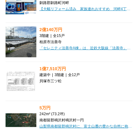
釧路郡釧路町河畔
【大幅リフォーム済み 家族連れおすすめ 河畔4丁目 中古住宅】「こんな家が欲しかった」が詰まった一邸！新築をご検討中の方にこそ、一度ご覧いただきたい住まいです。オーナー様が約500万円をかけて理想の住まいへとさらにリフォームし、2024年には全サッシを200万円で新品へ交換。見た目だけでなく、快適性や断熱性にもこだわり、大切に住まれてきました。広々19.5帖のLDKをはじめ、全居室収納・ウォークインクローゼット・シューズインクローゼットを完備。250㎡のゆとりある敷地には駐車3台可能で、ツルハドラッグやコンビニまで約2分で生活利便性も良好です。築41年の住宅ですが、新耐震基準で大幅リフォーム済みです。現在、同じ内容を新築で実現しようとすると多くの費用が必要になります。写真だけでは伝わらない魅力があるからこそ、ぜひ現地でご体感ください！きっと「こんな家が欲しかった」と感じていただける一邸です。
2億140万円
3階建
|
全15戸
柏原市法善寺
「セレニティ法善寺A棟」は、近鉄大阪線「法善寺」駅から徒歩5分の好立地にある、魅力的な一棟アパートです。投資用物件として、現在全戸賃貸中ですので、ご購入後すぐに安定した家賃収入が期待できるオーナーチェンジ物件となっております。2026年に建築確認を受けているため、まだ新しい綺麗な建物で、木造3階建て、総戸数15戸。1LDKと2LDKの間取りは、単身者様からファミリー層まで幅広いニーズに応えられます。オートロックやバス/トイレ別、インターネット完備など、入居者様が快適に過ごせる設備が充実。徒歩3分にコンビニ、徒歩2分に病院があり、スーパーも徒歩圏内と、日々の暮らしに便利な環境が整っています。価格20,140万円、表面利回り7.0%と、将来を見据えた資産形成にぴったりの一棟です。ぜひご検討ください。
1億7,510万円
建築中
|
3階建
|
全12戸
貝塚市三ツ松
5万円
242m² (73.2坪)
南都留郡鳴沢村鳴沢村一円
山梨県南都留郡鳴沢村に、富士山麓の豊かな自然に抱かれた「紅葉台センチュリーヴィラ」の土地をご紹介します。約242㎡の広々とした敷地は、田舎暮らしやリゾートの拠点として、あなたの夢を形にするのに最適です。上下水道や電気といった生活に必要なインフラが整っていますので、快適な暮らしの基盤も安心です。美しい自然の中で、自分だけの特別な場所を創りませんか？この素晴らしい機会を、ぜひご検討ください。価格は5万円です。【維持管理費】・土地のみ：15,000円／年額・土地・建物：42,000円／年額【購入後の費用】・名義変更手数料：100,000円・建築工事負担金（新築時）：200,000円・重機使用負担金：50,000円・水道加入金：200,000円