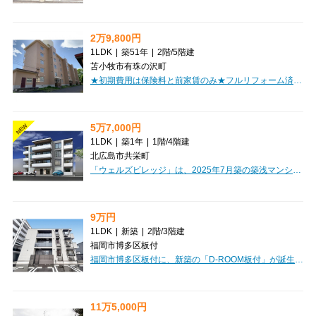
2万9,800円
1LDK
|
築51年
|
2階
/
5階建
苫小牧市有珠の沢町
★初期費用は保険料と前家賃のみ★フルリフォーム済み♪駐車２台相談可！追炊き機能付き！初期費用クレジット決済OK!お部屋探しはミニミニで！
5万7,000円
NEW
1LDK
|
築1年
|
1階
/
4階建
北広島市共栄町
「ウェルズビレッジ」は、2025年7月築の築浅マンションで、新生活を始めるのにぴったりのお部屋です。広々とした11.1帖のLDKと洋室3.7帖の1LDKは、お一人暮らしはもちろん、お二人での新生活にもおすすめです。お料理が楽しくなるシステムキッチンやカウンターキッチン、バス・トイレ別、独立洗面台など水回りも充実。寒い季節も安心の灯油暖房や、インターネット利用料無料は嬉しいポイントですね。オートロックや防犯カメラ、モニタ付インターホンでセキュリティも安心。宅配BOXもあり、忙しい毎日をサポートします。周辺には幼稚園や小学校、スーパー、公園が揃い、子育て世帯にも暮らしやすい環境です。礼金なし、保証人不要で初期費用も抑えられますよ。日当り良好なデザイナーズ物件で、新しい暮らしを始めてみませんか？
9万円
1LDK
|
新築
|
2階
/
3階建
福岡市博多区板付
福岡市博多区板付に、新築の「D-ROOM板付」が誕生しました！JR鹿児島本線 笹原駅まで徒歩19分の立地です。こちらの1LDK（40.3㎡）のお部屋は、なんと家具・家電付きで新生活をすぐにスタートできるのが嬉しいポイント。さらにインターネット利用料無料なので、月々の費用も抑えられますね。大切なペットとの暮らしもご相談いただけますよ。デザイナーズ仕様で洗練された空間は、日当たり良好な角部屋で明るく快適。ウォークインクローゼットや納戸など収納も充実しており、お部屋をすっきりと保てます。オートロックや防犯カメラ、セキュリティ会社加入済みで安心の毎日。システムキッチンや浴室乾燥機、追い焚き機能付きバスなど、水回り設備も充実しています。徒歩1分圏内にスーパーやドラッグストアがあり、24時間ゴミ出しも可能で、日々の暮らしがより便利になりますね。新しい暮らしをD-ROOM板付で始めてみませんか？
11万5,000円