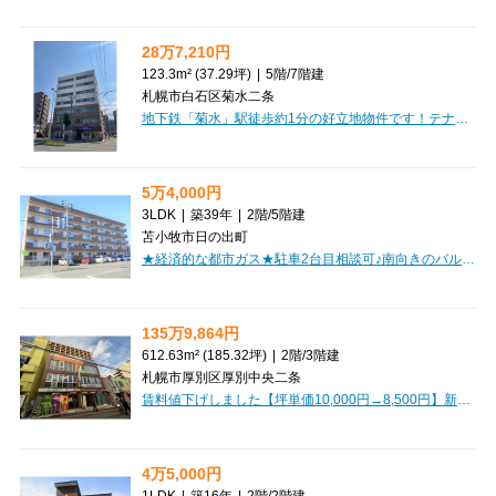
28万7,210円
123.3m² (37.29坪)
|
5階
/
7階建
札幌市白石区菊水二条
地下鉄「菊水」駅徒歩約1分の好立地物件です！テナント探しはCLEAR不動産にお任せください。オンライン内見・相談も可能ですのでお気軽にご相談ください。
5万4,000円
3LDK
|
築39年
|
2階
/
5階建
苫小牧市日の出町
★経済的な都市ガス★駐車2台目相談可♪南向きのバルコニー付！コンビニ近く！ファミリーにおすすめ！ 初期費用クレジットカード決済可能♪
135万9,864円
612.63m² (185.32坪)
|
2階
/
3階建
札幌市厚別区厚別中央二条
賃料値下げしました【坪単価10,000円→8,500円】新札幌駅前エリアに、あなたのビジネスを大きく飛躍させるチャンスが到来しました！「新札幌駅前ビル」の2階、約185.32坪もの広々とした空間は、まさに夢の実現を後押しする舞台です。こちらは魅力的な居抜き物件ですので、既存の内装や設備を活かし、初期費用を抑えつつスムーズな開業が期待できますね。大型飲食店はもちろん、物販店、スクール、クリニック、サービス店舗、そして事務所利用まで、多彩な業態にご相談いただけます。エレベーター完備で、光ファイバーなどのブロードバンド回線も対応しており、ビジネス環境も快適です。周辺にはコンビニや銀行、飲食店が充実しており、お客様にも従業員様にも嬉しい立地なのがポイント。新しいビジネスの拠点として、この素晴らしい空間をご検討ください。
4万5,000円
1LDK
|
築16年
|
2階
/
2階建