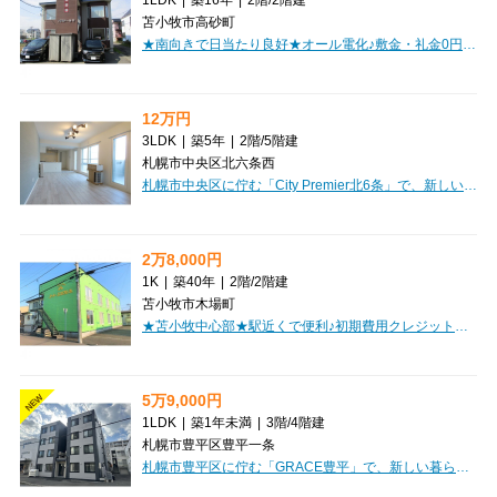
苫小牧市高砂町
★南向きで日当たり良好★オール電化♪敷金・礼金0円！初期費用クレジットカード決済ＯＫ！お部屋探しはミニミニで！
12万円
3LDK
|
築5年
|
2階
/
5階建
札幌市中央区北六条西
札幌市中央区に佇む「City Premier北6条」で、新しい暮らしを始めてみませんか？広々とした72.02㎡の3LDKは、ご家族でのびのびと過ごせるゆとりの空間が魅力です。システムキッチンにはカウンターも付いていて、お料理の時間が一層楽しくなりそうですね。一日の疲れを癒す追い焚き機能付きのお風呂や、朝の準備がスムーズな独立洗面台など、快適な毎日をサポートする設備が充実しています。さらに、インターネット利用料が無料なのも嬉しいポイント。オートロックや防犯カメラ、モニタ付インターホンで安心のセキュリティも確保されています。周辺にはコンビニが徒歩2分、スーパーやドラッグストア、飲食店も徒歩圏内に揃い、毎日のお買い物やお食事にも困りません。小学校も近く、子育て世代にも優しい環境です。敷金・礼金がゼロなので、初期費用を抑えてスマートにお引越しいただけます。駐車場も完備しており、お車をお持ちの方にも便利です。快適な設備と便利な立地で、笑顔あふれる毎日が待っていますよ。ぜひ一度、ご内見ください。
2万8,000円
1K
|
築40年
|
2階
/
2階建
苫小牧市木場町
★苫小牧中心部★駅近くで便利♪初期費用クレジットカード決済ＯＫ！駐車料込でお得！単身者おすすめ！
5万9,000円
NEW
1LDK
|
築1年未満
|
3階
/
4階建
札幌市豊平区豊平一条
札幌市豊平区に佇む「GRACE豊平」で、新しい暮らしを始めてみませんか？2025年9月築の築浅マンションで、月々59,000円、管理費3,000円で憧れの1LDK（33.95㎡）が叶います。南西向きの明るいお部屋は、LDK10.2帖と洋室4.7帖でゆったり過ごせますよ。札幌市営地下鉄東西線「菊水」駅まで徒歩7分とアクセス良好。周辺には徒歩2分のコンビニ「セイコーマート」や徒歩4分のスーパー「マックスバリュ」があり、毎日のお買い物にも困りません。銀行や病院も近く、生活利便性は抜群です。室内は、インターネット利用料無料、エアコン完備で快適な毎日。システムキッチンには2口ガスコンロがありお料理も楽しく、ウォークインクローゼットで収納もたっぷり。オートロックやモニタ付インターホン、宅配BOXも完備で安心と便利が両立しています。バス・トイレ別、独立洗面台、浴室乾燥機、温水洗浄トイレなど水回り設備も充実。保証人不要でご契約いただけるのも嬉しいポイントです。デザイナーズ仕様の美しい空間で、快適な新生活をスタートしませんか？