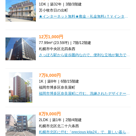
1DK
|
築32年
|
3階
/
3階建
苫小牧市日の出町
★インターネット無料★敷金・礼金無料♪ＴＶインターホン・ウォシュレット付！近隣商業施設あり！単身者におすすめ！
12万1,000円
77.99m² (23.59坪)
|
7階
/
12階建
札幌市中央区北四条西
さっぽろ駅から徒歩圏内なので、便利な立地が魅力です。テナント探しはCLEAR不動産にお任せください。オンライン内見・相談も可能ですのでお気軽にご相談ください。
7万6,000円
1K
|
築8年
|
6階
/
15階建
福岡市博多区奈良屋町
福岡市博多区奈良屋町に佇む、洗練されたデザイナーズマンション「エンクレスト大博通りAPEX」で、新しい暮らしを始めてみませんか？呉服町駅から徒歩8分とアクセス良好ながら、徒歩1分にコンビニ、徒歩2分にはスーパーや病院、小学校も揃う、大変便利な立地が魅力です。お部屋は広々25.51㎡の1Kタイプ。分譲マンションならではのしっかりとした造りで安心感が違います。室内には、新生活をすぐに始められる家具・家電が付いており、ウォークインクローゼットやシステムキッチン、独立洗面台など、嬉しい設備が充実。忙しい毎日をサポートする宅配BOXや、セキュリティ面も安心のオートロック・防犯カメラも完備しています。2026年7月7日以降ご入居いただけますので、ぜひお早めにご検討ください。快適で素敵な毎日が、きっとここから始まりますよ。
8万9,000円
2LDK
|
築1年
|
2階
/
4階建
札幌市北区北二十六条西
札幌市北区に佇む「precious kita24」で、新しい暮らしを始めてみませんか？札幌市営地下鉄南北線「北２４条」駅まで徒歩6分とアクセス良好。築浅の綺麗なマンションで、快適な毎日が待っています。広々13.0帖のLDKを含む2LDK（専有面積47.93㎡）は、南向きで明るい陽光が差し込み、ご家族やパートナーとの時間を豊かに彩ります。インターネット利用料無料なので、リモートワークや趣味の時間もストレスフリー。オートロックやモニタ付インターホン、防犯カメラでセキュリティも安心。宅配BOXも完備で、お忙しい日も荷物の受け取りに困りません。システムキッチンは3口コンロで料理が楽しく、バス・トイレ別、独立洗面台など水回りも充実。ペット相談可、2人入居相談可なので、様々なライフスタイルに対応できます。敷金・礼金ゼロ、保証人不要で初期費用も抑えられますよ。周辺には保育園やスーパー、ドラッグストア、コンビニが徒歩圏内に揃い、日々の生活がぐっと便利になります。この素敵な住まいで、理想の暮らしを実現してください。