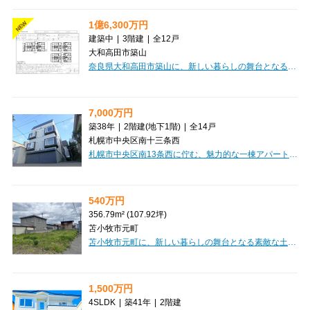
1億6,300万円
NEW
建築中
|
3階建
|
全12戸
大和高田市築山
奈良県大和高田市築山に、新しい暮らしの舞台となる「セレニティ築山 Ⅰ棟」が誕生します！2027年2月の完成に向けて、現在建築が進められています。近鉄大阪線「築山」駅から徒歩7分の好立地で、通勤・通学にも便利なのが嬉しいポイントです。間取りは1LDKから2LDKまで、専有面積も33.05㎡から43.34㎡と幅広くご用意しており、シングルの方から新婚さん、お子様がいらっしゃるご家庭まで、様々なライフスタイルにフィットするお部屋が見つかります。木造3階建ての全12戸。セキュリティ面ではオートロックを完備し、プライバシーも安心。快適なバス・トイレ別も嬉しい設備ですね。周辺には業務スーパーやガスト、ドラッグストア、郵便局などが揃い、日々の買い物や外食にも困りません。保育所や公園も近く、子育て世代にも優しい環境です。新しい街で、心豊かな新生活を始めてみませんか？
7,000万円
築38年
|
2階建
(地下1階)
|
全14戸
札幌市中央区南十三条西
札幌市中央区南13条西に佇む、魅力的な一棟アパート「AMS山鼻」のご紹介です。札幌市電山鼻線「西線１４条」駅から徒歩4分というアクセス良好な立地で、日々の暮らしにゆとりをもたらしてくれます。周辺にはドラッグストアやコンビニ、スーパー「マックスバリュ」が徒歩圏内に充実しており、お買い物にも大変便利。快適な毎日をサポートしてくれる環境が整っています。全14戸のうち、現在空室は1室のみと、高い稼働率が期待できる投資物件です。お部屋にはロフトが付いており、空間を有効活用できるのが嬉しいポイント。ブロードバンド回線も完備しているので、入居者様は快適なインターネット環境をお楽しみいただけます。駐車場も3台分ご用意しています。価格は7,000万円、想定年間収入506.4万円、表面利回り7.23%と、安定した収益性も魅力です。この機会に、将来を見据えた資産形成を始めてみませんか。ぜひ一度ご検討ください。
540万円
356.79m² (107.92坪)
苫小牧市元町
苫小牧市元町に、新しい暮らしの舞台となる素敵な土地が登場しました！356.79m²の広々とした敷地は、平坦な整形地なので、理想のマイホームを自由に描ける、夢が広がる場所です。上下水道や電気といった生活に欠かせないインフラも整備済みで、安心して新生活をスタートできるのが嬉しいポイントです。周辺には、セブンイレブン（徒歩7分）やマックスバリュ（徒歩12分）があり、日々のお買い物もとっても便利。お子様の通学に安心な苫小牧西小学校も徒歩8分と近く、子育て世代にも優しい環境が整っています。近隣商業地域と第1種住居地域の両方に面しているため、多様な建築プランが検討できるのも魅力ですね。540万円という価格で、あなたの夢のマイホームを実現しませんか？この機会に、ぜひ一度現地で新しい生活をイメージしてみませんか？
1,500万円
4SLDK
|
築41年
|
2階建