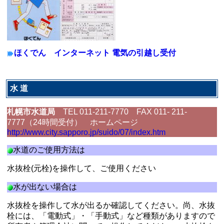
ほくでん インターネット 電気の引越し受付
水 道
札幌市水道局
TEL 011-211-7770 FAX 011- 211-
7777（24時間受付） ホームページ
http://www.city.sapporo.jp/suido/07/index.htm
水道のご使用方法は
水抜栓(元栓)を操作して、ご使用ください
水が出ない場合は
水抜栓を操作して水が出るか確認してください。尚、水抜
栓には、「電動式」・「手動式」など種類がありますので