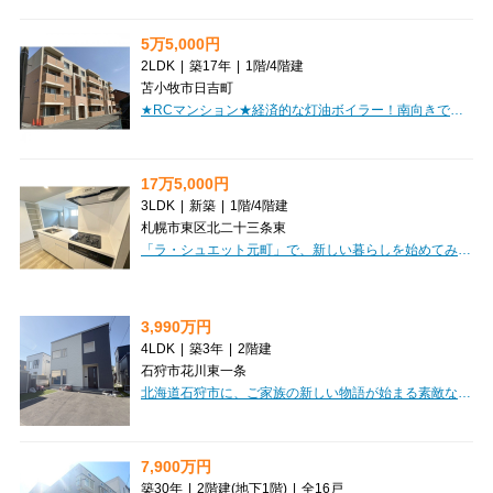
5万5,000円
2LDK
|
築17年
|
1階
/
4階建
苫小牧市日吉町
★RCマンション★経済的な灯油ボイラー！南向きで日当たり良好！追い炊き機能付きバス！初期費用・月額家賃クレジット決済OK！お部屋探しはミニミニで♪
17万5,000円
3LDK
|
新築
|
1階
/
4階建
札幌市東区北二十三条東
「ラ・シュエット元町」で、新しい暮らしを始めてみませんか？札幌市営地下鉄東豊線「元町」駅まで徒歩7分、アクセス便利な立地に、この度**新築**のマンションが誕生しました！広々とした67.51㎡の3LDKは、ご家族やパートナーとのびのび暮らすのにぴったりです。システムキッチンや追い焚き機能付きバス、浴室乾燥機、ウォークインクローゼットなど、嬉しい設備が充実しており、毎日を快適にお過ごしいただけます。インターネット利用料が無料なのも嬉しいポイントですね。さらに、ペット相談可能で、大切な家族の一員と一緒に暮らせるのも魅力です。周辺にはコンビニやスーパー、ドラッグストア、飲食店が徒歩圏内に揃い、毎日のお買い物やお食事にも困りません。小学校や中学校も近く、子育て世代にも安心の環境が整っています。そして今なら、**賃貸仲介手数料が無料になるキャンペーン実施中**！新生活の初期費用をグッと抑えるチャンスです。ぜひお気軽にお問い合わせください。
3,990万円
4LDK
|
築3年
|
2階建
石狩市花川東一条
北海道石狩市に、ご家族の新しい物語が始まる素敵なお住まいのご紹介です。2023年7月築の新しい一戸建てで、広々とした4LDKの間取りは、LDKが18帖とゆとりがあり、ご家族団らんの時間を豊かに彩ります。家計に優しい都市ガス「コレモ」を搭載しており、電気代の節約が期待できるのは嬉しいポイントですね。収納も豊富で、ウォークインクローゼットやシューズインクローゼット、全居室収納が備わっており、お部屋をすっきりと保てます。床暖房や食器洗乾燥機、追い焚き機能付きのお風呂など、日々の暮らしを快適にする設備も充実。南向きで日当たりも良好、広々とした裏庭ではお子様と遊んだり、ガーデニングを楽しんだり、夢が広がります。お車の駐車も2台分可能です。徒歩圏内にはコンビニやドラッグストアがあり、お買い物にも便利。ご家族みんなが笑顔で過ごせる、理想のマイホームで新生活を始めてみませんか。
7,900万円
築30年
|
2階建
(地下1階)
|
全16戸