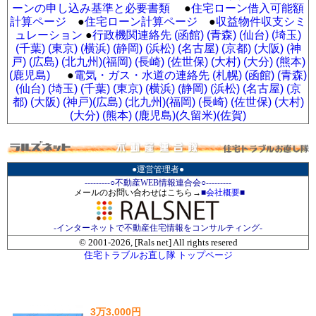
ーンの申し込み基準と必要書類
●
住宅ローン借入可能額
計算ページ
●
住宅ローン計算ページ
●
収益物件収支シミ
ュレーション
●
行政機関連絡先 (函館)
(青森)
(仙台)
(埼玉)
(千葉)
(東京)
(横浜)
(静岡)
(浜松)
(名古屋)
(京都)
(大阪)
(神
戸)
(広島)
(北九州)
(福岡)
(長崎)
(佐世保)
(大村)
(大分)
(熊本)
(鹿児島)
●
電気・ガス・水道の連絡先 (札幌)
(函館)
(青森)
(仙台)
(埼玉)
(千葉)
(東京)
(横浜)
(静岡)
(浜松)
(名古屋)
(京
都)
(大阪)
(神戸)
(広島)
(北九州)
(福岡)
(長崎)
(佐世保)
(大村)
(大分)
(熊本)
(鹿児島)
(久留米)
(佐賀)
●運営管理者●
---------○不動産WEB情報連合会○---------
メールのお問い合わせはこちら→
■
会社概要
■
-インターネットで不動産住宅情報をコンサルティング-
© 2001-
2026, [Rals net] All rights resered
住宅トラブルお直し隊 トップページ
3万3,000円