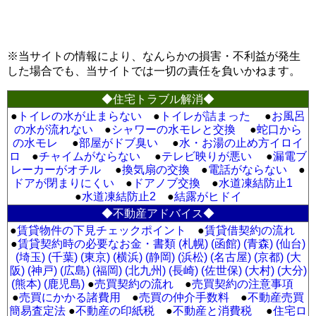
※当サイトの情報により、なんらかの損害・不利益が発生
した場合でも、当サイトでは一切の責任を負いかねます。
◆住宅トラブル解消◆
●
トイレの水が止まらない
●
トイレが詰まった
●
お風呂
の水が流れない
●
シャワーの水モレと交換
●
蛇口から
の水モレ
●
部屋がドブ臭い
●
水・お湯の止め方イロイ
ロ
●
チャイムがならない
●
テレビ映りが悪い
●
漏電ブ
レーカーがオチル
●
換気扇の交換
●
電話がならない
●
ドアが閉まりにくい
●
ドアノブ交換
●
水道凍結防止1
●
水道凍結防止2
●
結露がヒドイ
◆不動産アドバイス◆
●
賃貸物件の下見チェックポイント
●
賃貸借契約の流れ
●
賃貸契約時の必要なお金・書類 (札幌)
(函館)
(青森)
(仙台)
(埼玉)
(千葉)
(東京)
(横浜)
(静岡)
(浜松)
(名古屋)
(京都)
(大
阪)
(神戸)
(広島)
(福岡)
(北九州)
(長崎)
(佐世保)
(大村)
(大分)
(熊本)
(鹿児島)
●
売買契約の流れ
●
売買契約の注意事項
●
売買にかかる諸費用
●
売買の仲介手数料
●
不動産売買
簡易査定法
●
不動産の印紙税
●
不動産と消費税
●
住宅ロ