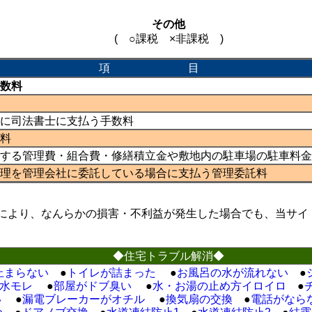
その他
( ○課税 ×非課税 )
項 目
数料
に司法書士に支払う手数料
料
する管理費・組合費・修繕積立金や敷地内の駐車場の駐車料金
理を管理会社に委託している場合に支払う管理委託料
により、なんらかの損害・不利益が発生した場合でも、当サイ
◆住宅トラブル解消◆
止まらない
●
トイレが詰まった
●
お風呂の水が流れない
●
水モレ
●
部屋がドブ臭い
●
水・お湯の止め方イロイロ
●
い
●
漏電ブレーカーがオチル
●
換気扇の交換
●
電話がなら