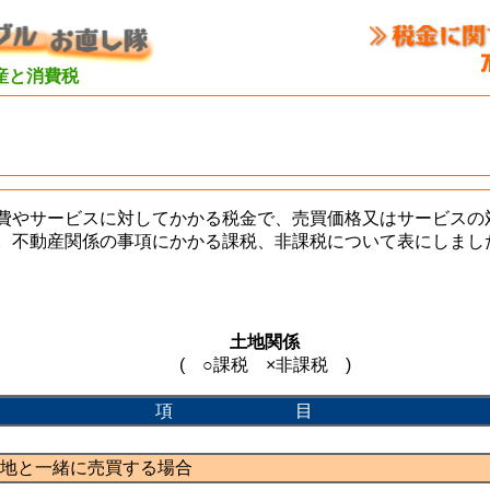
産と消費税
費やサービスに対してかかる税金で、売買価格又はサービスの対
。不動産関係の事項にかかる課税、非課税について表にしまし
土地関係
( ○課税 ×非課税 )
項 目
地と一緒に売買する場合