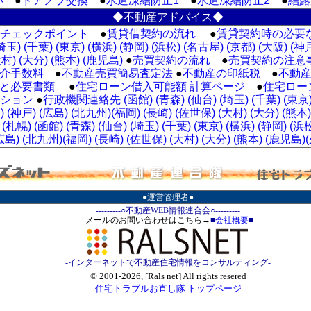
い
●
ドアノブ交換
●
水道凍結防止1
●
水道凍結防止2
●
結露
◆不動産アドバイス◆
チェックポイント
●
賃貸借契約の流れ
●
賃貸契約時の必要な
埼玉)
(千葉)
(東京)
(横浜)
(静岡)
(浜松)
(名古屋)
(京都)
(大阪)
(神
大村)
(大分)
(熊本)
(鹿児島)
●
売買契約の流れ
●
売買契約の注意
介手数料
●
不動産売買簡易査定法
●
不動産の印紙税
●
不動
と必要書類
●
住宅ローン借入可能額 計算ページ
●
住宅ロー
ション
●
行政機関連絡先 (函館)
(青森)
(仙台)
(埼玉)
(千葉)
(東京
)
(神戸)
(広島)
(北九州)
(福岡)
(長崎)
(佐世保)
(大村)
(大分)
(熊本)
(札幌)
(函館)
(青森)
(仙台)
(埼玉)
(千葉)
(東京)
(横浜)
(静岡)
(浜
広島)
(北九州)
(福岡)
(長崎)
(佐世保)
(大村)
(大分)
(熊本)
(鹿児島)
●運営管理者●
---------○不動産WEB情報連合会○---------
メールのお問い合わせはこちら→
■
会社概要
■
-インターネットで不動産住宅情報をコンサルティング-
© 2001-
2026, [Rals net] All rights resered
住宅トラブルお直し隊 トップページ