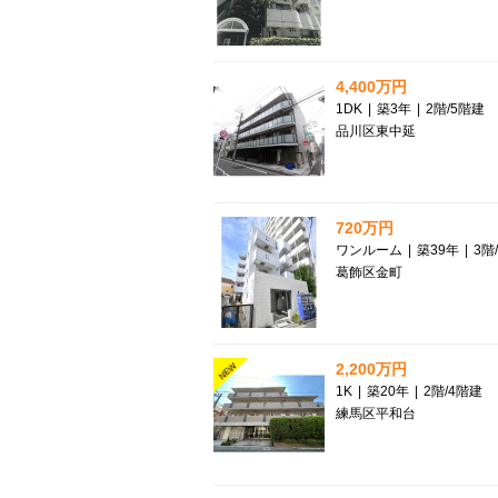
4,400万円
1DK
|
築3年
|
2階
/
5階建
品川区東中延
720万円
ワンルーム
|
築39年
|
3階
/
葛飾区金町
2,200万円
NEW
1K
|
築20年
|
2階
/
4階建
練馬区平和台