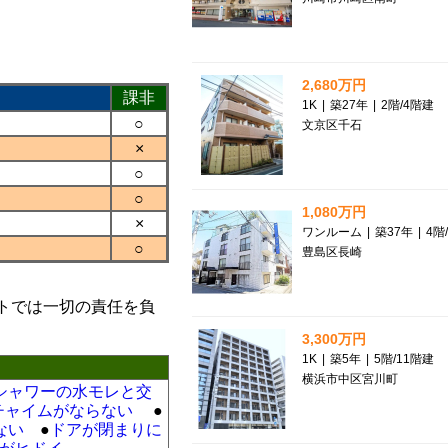
2,680万円
課非
1K
|
築27年
|
2階
/
4階建
○
文京区千石
×
○
○
1,080万円
×
ワンルーム
|
築37年
|
4階
/
○
豊島区長崎
トでは一切の責任を負
3,300万円
1K
|
築5年
|
5階
/
11階建
横浜市中区宮川町
シャワーの水モレと交
チャイムがならない
●
ない
●
ドアが閉まりに