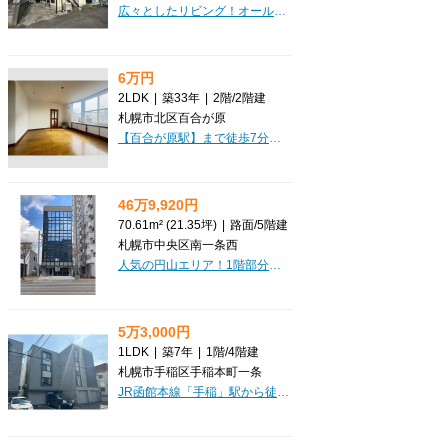
広々としたリビング！オール洋室！お手頃お家賃2LDK！初期費用クレジットカード決済OK！お部屋探しはミニミニで♪
6万円
2LDK
|
築33年
|
2階
/
2階建
札幌市北区百合が原
【百合が原駅】まで徒歩7分、「キャッスルリキ」で新しい暮らしを始めてみませんか？\\ただいま6月末まで仲介手数料無料のキャンペーン実施中//月々6万円で広々51.92㎡の2LDK、最上階南西向きで日当たりも良好なのが嬉しいポイントです。無料駐車場付きで、お車をお持ちの方にも大変便利ですね。バス・トイレ別、独立洗面台、エアコン、灯油暖房と設備も充実。コンビニやドラッグストアも近く、小学校まで徒歩4分と子育て世代にも安心の環境です。2人入居やシニアの方もご相談いただけます。ぜひ一度ご覧ください！
46万9,920円
70.61m² (21.35坪)
|
路面
/
5階建
札幌市中央区南一条西
人気の円山エリア！1階部分の路面店で、前面ガラス張りなので開放感があり、視認性も抜群！テナント探しはCLEAR不動産にお任せください。オンライン内見・相談も可能ですのでお気軽にご相談ください。
5万3,000円
1LDK
|
築7年
|
1階
/
4階建
札幌市手稲区手稲本町一条
JR函館本線「手稲」駅から徒歩5分、「S.field手稲本町」で新しい暮らしを始めてみませんか？月々53,000円、管理費4,000円で、広々35.7㎡の1LDK（LDK9.9帖、洋室5.0帖）をご利用いただけます。南向きの角部屋で日当たりも良く、フローリングの室内は毎日を快適に過ごせる空間です。大切なペットと一緒に暮らしたい方にも嬉しい「ペット相談可」物件。インターネットが無料で使えるのは、毎月の通信費を抑えたい方には見逃せないポイントですね。オートロックや防犯カメラ、モニタ付インターホンでセキュリティも万全。システムキッチンや独立洗面台、温水洗浄トイレなど、水回りの設備も充実しており、快適な毎日をサポートします。北海道の冬も安心な灯油暖房とロードヒーティングも完備。周辺にはコンビニや飲食店、生活雑貨店が徒歩5分圏内に揃い、お買い物や外食にも困りません。小学校や中学校も近く、子育て世代にもおすすめの環境です。保証人不要でご契約いただけるのも嬉しいですね。ぜひ一度、この快適な住まいをご覧ください。