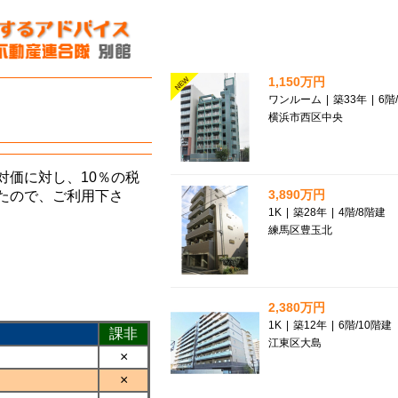
1,150万円
NEW
ワンルーム
|
築33年
|
6階
/
横浜市西区中央
価に対し、10％の税
3,890万円
たので、ご利用下さ
1K
|
築28年
|
4階
/
8階建
練馬区豊玉北
2,380万円
1K
|
築12年
|
6階
/
10階建
課非
江東区大島
×
×