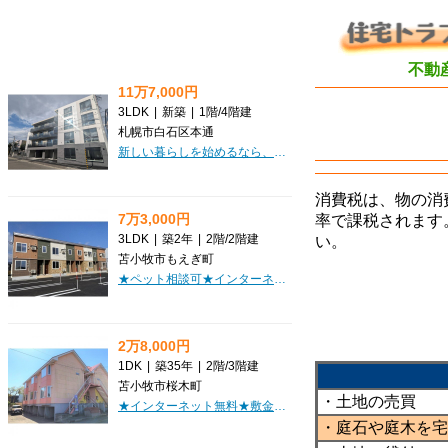
不動
11万7,000円
3LDK
|
新築
|
1階
/
4階建
札幌市白石区本通
新しい暮らしを始めるなら、札幌市白石区本通に誕生したばかりの「SILENT HILLS」はいかがでしょうか？こちらは、ゆとりの広さ78.93㎡を誇る3LDKの新築マンションです。南西向きの角部屋で、日当たりも良好なのが嬉しいポイント。お部屋には、お料理が楽しくなるシステムキッチンに3口コンロ、カウンターキッチンも完備。さらに、ウォークインクローゼットやシューズボックスなど収納も充実しており、お部屋をすっきりと保てます。インターネット利用料が無料なのも魅力的ですね。オートロックや防犯カメラ、モニター付インターホンでセキュリティも安心。冬の暮らしを快適にするロードヒーティングや、便利な宅配BOXも備わっています。駐車場は2台目もご相談いただけますので、ファミリーにもぴったり。周辺にはコンビニやスーパー、小中学校も揃い、生活利便性も◎です。新しいお住まいで、快適な毎日を始めてみませんか？ぜひ一度、ご内覧ください。
消費税は、物の消
7万3,000円
率で課税されます
3LDK
|
築2年
|
2階
/
2階建
い。
苫小牧市もえぎ町
★ペット相談可★インターネット無料♪エアコン完備！ウォークインクローゼットで収納便利！追い炊き機能・浴室乾燥機完備！家賃・初期費用クレジット決済OK！
2万8,000円
1DK
|
築35年
|
2階
/
3階建
苫小牧市桜木町
・土地の売買
★インターネット無料★敷金・礼金0円♪家具・家電レンタル相談可！キレイな室内！お部屋探しはミニミニで♪
・庭石や庭木を宅