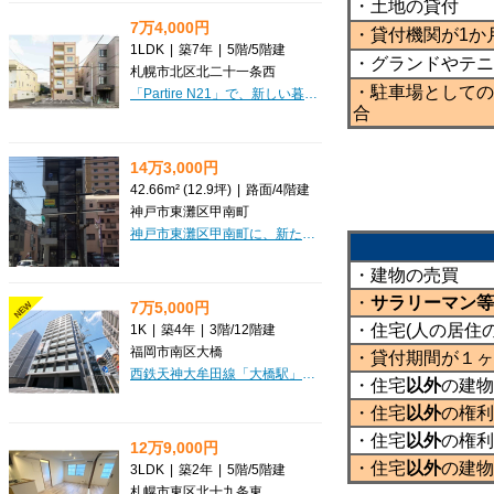
・土地の貸付
7万4,000円
・貸付機関が1か
1LDK
|
築7年
|
5階
/
5階建
・グランドやテニ
札幌市北区北二十一条西
・駐車場としての
「Partire N21」で、新しい暮らしを始めてみませんか？札幌市営地下鉄南北線「北24条」駅から徒歩5分という、毎日の通勤・通学にも便利な好立地に位置するマンションです。お部屋は広々としたLDK8.5帖と洋室5.6帖の1LDK。お一人暮らしはもちろん、お二人での新生活にもぴったりの空間が広がります。最上階のお部屋なので、開放感も感じていただけますよ。都市ガス対応のシステムキッチンでお料理も楽しく、エアコン完備で季節を問わず快適に過ごせます。ウォークインクローゼットやシューズボックスなど収納も充実しており、お部屋をすっきりと保てるのが嬉しいポイントです。オートロック、モニタ付インターホン、防犯カメラといったセキュリティ設備に加え、忙しい毎日をサポートする宅配BOXも完備。安心と便利さを兼ね備えた住まいですね。周辺にはコンビニやスーパー、郵便局、病院などが徒歩圏内に揃い、日々の生活がとても便利。保証人不要でご契約いただけるのも魅力の一つです。礼金0円で初期費用を抑えられるのも嬉しいですね。ぜひ一度、この快適な住まいをご覧になりませんか？オンラインでのご案内も可...
合
14万3,000円
42.66m² (12.9坪)
|
路面
/
4階建
神戸市東灘区甲南町
神戸市東灘区甲南町に、新たなビジネスチャンスを掴む1階路面店が登場しました！『十二間道路』に面した視認性の高い立地は、お客様の目を惹きつけ、集客力も期待できますね。飲食店（重飲食含む）、小売・物販、美容・健康・介護など、幅広い業種に対応可能な「何商可」の物件ですので、あなたの夢の実現を力強くサポートします。ガス設備も完備しており、深夜営業のご相談も可能ですので、多様なビジネススタイルにも柔軟に対応していただけます。周辺にはスーパーや銀行、飲食店が充実しており、地域住民の生活動線に密着した利便性の高いエリアです。JR摂津本山駅からは徒歩11分。この場所で、あなたの新しいビジネスを始めてみませんか？ぜひ一度、現地をご覧になってください。
・建物の売買
・
サラリーマン等
7万5,000円
NEW
・住宅(人の居住
1K
|
築4年
|
3階
/
12階建
福岡市南区大橋
・貸付期間が１ヶ
西鉄天神大牟田線「大橋駅」から徒歩6分、「アルファレガロ大橋」で新しい毎日をスタートしませんか？こちらの物件は、嬉しい家具家電プレゼント付き！デザイナーズ仕様の洗練された空間で、快適なシングルライフが待っています。25.07㎡の1Kは、お一人暮らしにぴったりの広さ。システムキッチンにはIHクッキングヒーターとガスコンロの両方が備わり、お料理の幅も広がります。バス・トイレ別で独立洗面台、追い焚き風呂、浴室乾燥機も完備しており、水回りも充実していますね。オートロックや防犯カメラ、セキュリティ会社加入済で安心の暮らしをサポート。24時間ゴミ出し可能や宅配BOXも嬉しいポイントです。マックスバリュやコンビニ、ドラッグストアが徒歩2分圏内にあり、日々の買い物にも困りません。日当り良好な角部屋で、心地よい新生活をぜひご体験ください。
・住宅
以外
の建物
・住宅
以外
の権利
・住宅
以外
の権利
12万9,000円
・住宅
以外
の建物
3LDK
|
築2年
|
5階
/
5階建
札幌市東区北十九条東