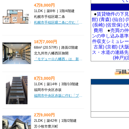
く
4万8,000円
1LDK
|
築8年
|
1階
/
4階建
●
賃貸物件の下見
札幌市手稲区曙二条
館)
(青森)
(仙台)
(
札幌市手稲区曙二条に佇む「Lumiere」で、新しい暮らしを始めてみませんか？広々とした8.6帖のLDKと洋室3.5帖の1LDKは、お一人暮らしはもちろん、お二人での新生活にもぴったりの28.51㎡。賃料48,000円、管理費3,000円と、月々の費用も抑えられます。嬉しいポイントは、敷金・礼金が不要なこと！初期費用を賢く抑えたい方に最適です。さらに、インターネット利用料が無料なので、月々の通信費を気にせず快適なネットライフを楽しめます。室内はフローリング仕様で、お掃除もラクラク。エアコンや灯油暖房で一年中快適に過ごせますし、バス・トイレ別、独立洗面台、温水洗浄トイレと水回りも充実。納戸やシューズボックス、宅配BOXも備わり、収納や日々の暮らしの便利さも魅力です。オートロックやモニタ付インターホンで安心のセキュリティ。周辺にはスーパーやドラッグストア、飲食店、図書館、病院、保育園などが徒歩圏内に揃い、毎日の生活がぐっと豊かになりますよ。日当り良好のデザイナーズマンションで、心穏やかな毎日を過ごしませんか？
(長崎)
(佐世保)
(
費用
●
売買の仲
ンの申し込み基準
件収支シミュレー
18万7,000円
古屋)
(京都)
(大阪
68m² (20.57坪)
|
路面
/
2階建
ス・水道の連絡先 
北九州市八幡西区御開
(神戸)
(
「モデューロ八幡西」は、新しいビジネスのスタートにぴったりの貸店舗・事務所です。広々とした68.0㎡の室内は、小売・物販、教育・スクール、事務所など、幅広い業種にご利用いただけます。エアコンや給排水設備も完備されており、快適なビジネス環境をサポートしてくれるでしょう。初期費用を抑えたい方には嬉しい1ヶ月のフリーレント付き！敷金・礼金・保証金も0円なので、開業資金を有効活用していただけます。お車でのアクセスも安心な無料駐車場が4台分確保されており、お客様にも従業員様にも便利です。北九州市八幡西区御開の角地に位置し、視認性も良好。周辺には複数のスーパーが徒歩圏内にあり、日常のお買い物にも大変便利な立地です。新しいビジネスの拠点として、この機会にぜひご検討ください。皆様からのお問い合わせを心よりお待ちしております。
8万3,000円
1LDK
|
築14年
|
3階
/
10階建
福岡市中央区赤坂
福岡市中央区赤坂に佇む「プリンシピオ赤坂 301号室」で、新しい暮らしを始めてみませんか？福岡市営地下鉄空港線「赤坂」駅まで徒歩5分と、通勤・通学にも便利な立地です。月々83,000円、管理費5,000円。なんと敷金・礼金は0円！さらに嬉しい家具家電付きで、初期費用を抑えてスムーズにお引越しいただけます。インターネット利用料も無料なので、入居後すぐに快適なネット環境が整いますよ。34.95m²の1LDKは、ゆったりとした時間を過ごしたい方にぴったりの空間。オートロックや防犯カメラ、モニタ付インターホン、宅配BOXとセキュリティ設備も充実しており、安心してお過ごしいただけます。バス・トイレ別、独立洗面台、室内洗濯機置場など、水回りも快適。納戸・トランクルームも備わり、収納も豊富です。徒歩1分にコンビニ、2分圏内にはスーパーやドラッグストアがあり、日々の暮らしをサポートしてくれる施設が充実しています。デザイン性の高いこのお部屋で、理想の都市生活を実現しませんか？
2万9,000円
2LDK
|
築42年
|
1階
/
2階建
苫小牧市豊川町