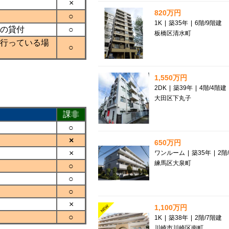
×
820万円
○
1K
|
築35年
|
6階
/
9階建
の貸付
○
板橋区清水町
行っている場
○
1,550万円
2DK
|
築39年
|
4階
/
4階建
大田区下丸子
課非
○
×
650万円
×
ワンルーム
|
築35年
|
2階
/
練馬区大泉町
○
○
○
×
1,100万円
NEW
○
1K
|
築38年
|
2階
/
7階建
川崎市川崎区南町