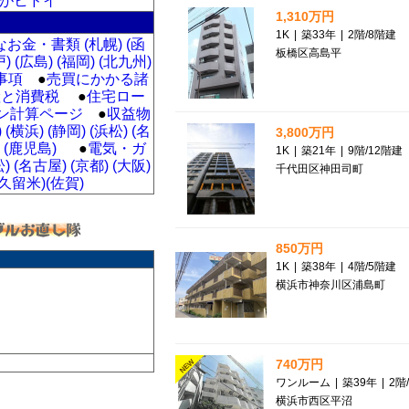
がヒドイ
1,310万円
1K
|
築33年
|
2階
/
8階建
お金・書類 (札幌)
(函
板橋区高島平
戸)
(広島)
(福岡)
(北九州)
事項
●
売買にかかる諸
産と消費税
●
住宅ロー
ン計算ページ
●
収益物
)
(横浜)
(静岡)
(浜松)
(名
3,800万円
(鹿児島)
●
電気・ガ
1K
|
築21年
|
9階
/
12階建
松)
(名古屋)
(京都)
(大阪)
千代田区神田司町
(久留米)
(佐賀)
850万円
1K
|
築38年
|
4階
/
5階建
横浜市神奈川区浦島町
740万円
NEW
ワンルーム
|
築39年
|
2階
/
横浜市西区平沼