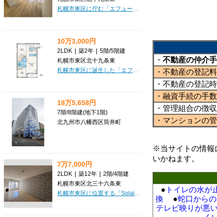
札幌市東区に佇む「エフュート北19条」で、新しい暮らしを始めてみませんか？2024年2月築の築浅マンションで、広々74.18㎡の3LDKは、ご家族やカップルにぴったりのゆとりの空間です。初期費用を抑えたい方に嬉しい敷金0円！さらに、インターネット利用料が無料なので、月々の出費を賢く節約しながら快適なネットライフをお楽しみいただけます。室内は、システムキッチンや3口コンロで料理がはかどるLDK17.7帖、追い焚き機能付きの広々1坪以上の浴室、独立洗面台など、水回りの設備が充実。ウォークインクローゼットや納戸など収納も豊富で、お部屋をすっきりと保てます。最上階のお部屋で日当りも良好、開放感あふれる毎日が待っています。オートロックや防犯カメラ、モニタ付インターホンなどセキュリティも万全。宅配BOXも完備で、忙しい毎日をサポートします。徒歩5分圏内にはスーパーやドラッグストア、コンビニ、小中学校、保育園が揃い、子育て世帯にも暮らしやすい環境です。保証人不要や2人入居・留学生相談も可能で、多様なライフスタイルに対応。ぜひ一度、この魅力的なお部屋をご覧ください。
10万3,000円
2LDK
|
築2年
|
5階
/
5階建
・
不動産の仲介手
札幌市東区北十九条東
札幌市東区に誕生した「エフュート北19条」は、2024年2月築の築浅マンションで、新生活を始めるのにぴったりな一室です。広々とした15.3帖のLDKが魅力の2LDK（58.18㎡）は、ご家族との団らんや趣味の時間をゆったりとお過ごしいただけます。お料理が楽しくなるシステムキッチンには3口コンロを完備。インターネットが無料で使い放題なのは嬉しいポイントですね。バス・トイレ別、独立洗面台、追い焚き機能付きで水回りも充実。ウォークインクローゼットや納戸など収納も豊富で、お部屋をすっきり保てます。オートロックや防犯カメラ、宅配BOXも完備しており、安心の毎日をサポート。徒歩圏内にはスーパーやドラッグストア、小学校・中学校も揃い、生活利便性も抜群です。二人入居や保証人不要のご相談も可能です。新しい暮らしを「エフュート北19条」で始めてみませんか？
・不動産の登記料
・不動産の登記時
・融資手続の手数
18万5,658円
・管理組合の徴収
7階
/
8階建
(地下1階)
・マンションの管
北九州市八幡西区筒井町
※当サイトの情報
いかねます。
7万7,000円
2LDK
|
築12年
|
2階
/
4階建
札幌市東区北三十六条東
●
トイレの水が
札幌市東区に位置する「Solaie N36」で、ゆとりの新生活を始めてみませんか？広々53.54m²の2LDKは、お一人暮らしはもちろん、お二人での暮らしにもぴったり。南向きで日当たりも良好なので、毎日を明るく快適にお過ごしいただけます。大切なペットと一緒に暮らせるのも嬉しいポイント。お散歩コースも近くに見つかるかもしれませんね。室内にはエアコンや灯油暖房、追い焚き機能付きのお風呂、独立洗面台など、暮らしを豊かにする設備が充実しています。全居室収納で、お部屋もすっきり片付きますよ。周辺にはスーパーやコンビニ、ドラッグストアが徒歩圏内にあり、毎日のお買い物にも困りません。小中学校も近く、子育て世代にも安心の環境です。さらに、敷金・礼金ゼロで初期費用を抑えられる上、家賃交渉も可能！今なら6月末まで賃貸仲介手数料無料キャンペーンも実施中ですので、この機会にぜひご検討ください。新しい暮らしを「Solaie N36」でスタートさせてみませんか？
換
●
蛇口からの
テレビ映りが悪