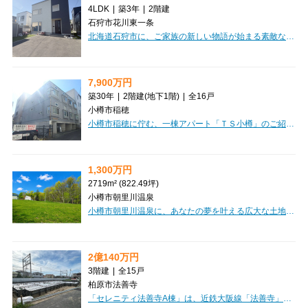
4LDK
|
築3年
|
2階建
石狩市花川東一条
北海道石狩市に、ご家族の新しい物語が始まる素敵なお住まいのご紹介です。2023年7月築の新しい一戸建てで、広々とした4LDKの間取りは、LDKが18帖とゆとりがあり、ご家族団らんの時間を豊かに彩ります。家計に優しい都市ガス「コレモ」を搭載しており、電気代の節約が期待できるのは嬉しいポイントですね。収納も豊富で、ウォークインクローゼットやシューズインクローゼット、全居室収納が備わっており、お部屋をすっきりと保てます。床暖房や食器洗乾燥機、追い焚き機能付きのお風呂など、日々の暮らしを快適にする設備も充実。南向きで日当たりも良好、広々とした裏庭ではお子様と遊んだり、ガーデニングを楽しんだり、夢が広がります。お車の駐車も2台分可能です。徒歩圏内にはコンビニやドラッグストアがあり、お買い物にも便利。ご家族みんなが笑顔で過ごせる、理想のマイホームで新生活を始めてみませんか。
7,900万円
築30年
|
2階建
(地下1階)
|
全16戸
小樽市稲穂
小樽市稲穂に佇む、一棟アパート「ＴＳ小樽」のご紹介です。JR函館本線「小樽駅」からなんと徒歩3分という、大変魅力的な立地が自慢です。日々の通勤・通学はもちろん、お出かけにも便利なこの場所は、入居者様にとって嬉しいポイントになるでしょう。投資物件として特に嬉しいのは、現在満室稼働中という点。購入後すぐに安定した家賃収入が期待できますね。全16戸がワンルームで、ロフト付きのお部屋は空間を有効活用でき、入居者様にも大変好評です。高速インターネット回線も完備しており、現代のニーズにもしっかり応えています。徒歩圏内にはコンビニ、郵便局、ドラッグストア、スーパー、銀行、ドン・キホーテなど、生活に欠かせない施設が充実しており、入居者様の暮らしを強力にサポートします。利便性の高いこの場所で、安定した運用を始めてみませんか？
1,300万円
2719m² (822.49坪)
小樽市朝里川温泉
小樽市朝里川温泉に、あなたの夢を叶える広大な土地が登場しました！約2719㎡（約822坪）もの敷地は、豊かな自然に囲まれた高台に位置し、四季折々の美しい景色を独り占めできる贅沢なロケーションです。田舎暮らしを始めたい方、自分だけの特別なリゾート空間を創りたい方にぴったりのこの土地は、上下水道や電気といった生活に必要なインフラが既に整備されているのが嬉しいポイント。思い描く理想の住まいや別荘、アトリエなど、様々な可能性が広がります。お車があれば、スーパーやコンビニ、郵便局も約19～20分圏内と生活の利便性も兼ね備えています。この素晴らしい環境で、心豊かな新しい生活を始めてみませんか？【区画①】・所在地：小樽市朝里川温泉1丁目304-1、304-5・面積（公簿）：4,334.00㎡（1,311.03坪）・価格：1,700万円
2億140万円
3階建
|
全15戸
柏原市法善寺
「セレニティ法善寺A棟」は、近鉄大阪線「法善寺」駅から徒歩5分の好立地にある、魅力的な一棟アパートです。投資用物件として、現在全戸賃貸中ですので、ご購入後すぐに安定した家賃収入が期待できるオーナーチェンジ物件となっております。2026年に建築確認を受けているため、まだ新しい綺麗な建物で、木造3階建て、総戸数15戸。1LDKと2LDKの間取りは、単身者様からファミリー層まで幅広いニーズに応えられます。オートロックやバス/トイレ別、インターネット完備など、入居者様が快適に過ごせる設備が充実。徒歩3分にコンビニ、徒歩2分に病院があり、スーパーも徒歩圏内と、日々の暮らしに便利な環境が整っています。価格20,140万円、表面利回り7.0%と、将来を見据えた資産形成にぴったりの一棟です。ぜひご検討ください。