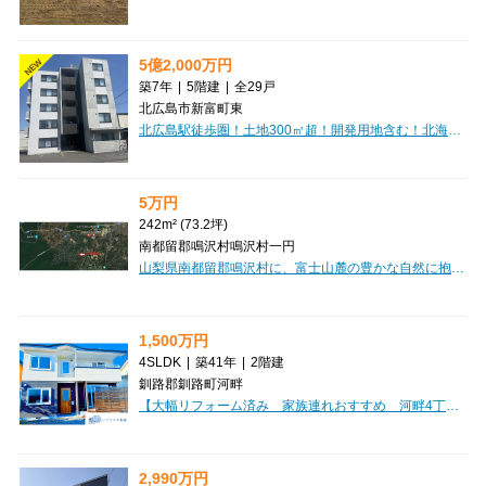
5億2,000万円
NEW
築7年
|
5階建
|
全29戸
北広島市新富町東
北広島駅徒歩圏！土地300㎡超！開発用地含む！北海道北広島市に佇む「TONY TOWER KITAHIROSHIMA」は、現在満室稼働中の魅力的な一棟マンションです。JR千歳線「北広島」駅から徒歩5分とアクセスしやすく、日々の暮らしを豊かにする周辺施設が充実しています。東光ストアまで徒歩8分、セブンイレブンや郵便局、北海道銀行も徒歩9分圏内に揃い、お買い物や用事をスムーズに済ませられるのが嬉しいポイントです。建物は堅牢な鉄筋コンクリート造の5階建て。オートロックやエレベーター、インターネット接続環境も整っており、入居者様が安心して快適に過ごせる設備が魅力です。1LDKから2LDKまで、専有面積36.28㎡～74.12㎡と幅広い間取りをご用意しており、多様なライフスタイルに対応します。屋外33台、外部借上げ駐車場3台を含む駐車場も完備されており、お車をお持ちの方にも便利です。安定した資産形成をお考えの方にも、ぜひご検討いただきたい一棟です。
5万円
242m² (73.2坪)
南都留郡鳴沢村鳴沢村一円
山梨県南都留郡鳴沢村に、富士山麓の豊かな自然に抱かれた「紅葉台センチュリーヴィラ」の土地をご紹介します。約242㎡の広々とした敷地は、田舎暮らしやリゾートの拠点として、あなたの夢を形にするのに最適です。上下水道や電気といった生活に必要なインフラが整っていますので、快適な暮らしの基盤も安心です。美しい自然の中で、自分だけの特別な場所を創りませんか？この素晴らしい機会を、ぜひご検討ください。価格は5万円です。【維持管理費】・土地のみ：15,000円／年額・土地・建物：42,000円／年額【購入後の費用】・名義変更手数料：100,000円・建築工事負担金（新築時）：200,000円・重機使用負担金：50,000円・水道加入金：200,000円
1,500万円
4SLDK
|
築41年
|
2階建
釧路郡釧路町河畔
【大幅リフォーム済み 家族連れおすすめ 河畔4丁目 中古住宅】「こんな家が欲しかった」が詰まった一邸！新築をご検討中の方にこそ、一度ご覧いただきたい住まいです。オーナー様が約500万円をかけて理想の住まいへとさらにリフォームし、2024年には全サッシを200万円で新品へ交換。見た目だけでなく、快適性や断熱性にもこだわり、大切に住まれてきました。広々19.5帖のLDKをはじめ、全居室収納・ウォークインクローゼット・シューズインクローゼットを完備。250㎡のゆとりある敷地には駐車3台可能で、ツルハドラッグやコンビニまで約2分で生活利便性も良好です。築41年の住宅ですが、新耐震基準で大幅リフォーム済みです。現在、同じ内容を新築で実現しようとすると多くの費用が必要になります。写真だけでは伝わらない魅力があるからこそ、ぜひ現地でご体感ください！きっと「こんな家が欲しかった」と感じていただける一邸です。
2,990万円