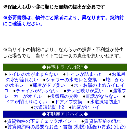
※保証人も①～④に順じた書類の提出が必要です
※必要書類は、物件ごと業者により、異なります。契約前
にご確認ください。
※当サイトの情報により、なんらかの損害・不利益が発生
した場合でも、当サイトでは一切の責任を負いかねます。
◆住宅トラブル解消◆
●
トイレの水が止まらない
●
トイレが詰まった
●
お風呂
の水が流れない
●
シャワーの水モレと交換
●
蛇口から
の水モレ
●
部屋がドブ臭い
●
水・お湯の止め方イロイ
ロ
●
チャイムがならない
●
テレビ映りが悪い
●
漏電ブ
レーカーがオチル
●
換気扇の交換
●
電話がならない
●
ドアが閉まりにくい
●
ドアノブ交換
●
水道凍結防止1
●
水道凍結防止2
●
結露がヒドイ
◆不動産アドバイス◆
●
賃貸物件の下見チェックポイント
●
賃貸借契約の流れ
●
賃貸契約時の必要なお金・書類 (札幌)
(函館)
(青森)
(仙台)