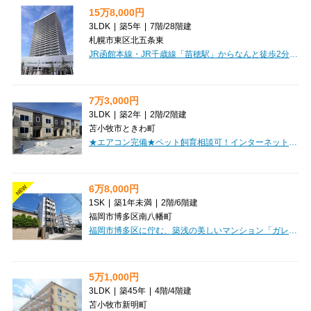
15万8,000円
3LDK
|
築5年
|
7階
/
28階建
札幌市東区北五条東
JR函館本線・JR千歳線「苗穂駅」からなんと徒歩2分！「ザ・グランアルト札幌 苗穂ステーションタワー」で、新しい暮らしを始めてみませんか？広々71.82㎡の3LDKは、ご家族でのびのび過ごせる理想の空間です。7階部分の西向きバルコニーからは、開放感あふれる眺望が魅力。オートロックやモニタ付インターホンで安心のセキュリティはもちろん、システムキッチンは3口コンロで毎日のお料理もはかどります。バス・トイレ別、独立洗面台、追い焚き機能付きの広々1坪以上の浴室など、水回り設備も充実していますよ。宅配BOXやエレベーターも完備されており、日々の生活をサポート。徒歩圏内にはコンビニや銀行、アリオ札幌店などがあり、お買い物にも困りません。賃料158,000円、管理費15,000円。敷金・礼金それぞれ158,000円です。快適な暮らしがここから始まります。ぜひ一度ご内覧ください！
7万3,000円
3LDK
|
築2年
|
2階
/
2階建
苫小牧市ときわ町
★エアコン完備★ペット飼育相談可！インターネット無料！防犯カメラ付きで安心！照明器具付き！１坪バス！初期費用クレジット決済OK!お部屋探しはミニミニで！
6万8,000円
NEW
1SK
|
築1年未満
|
2階
/
6階建
福岡市博多区南八幡町
福岡市博多区に佇む、築浅の美しいマンション「ガレット南福岡」で、新しい生活を始めてみませんか？JR鹿児島本線「南福岡駅」徒歩10分、西鉄天神大牟田線「雑餉隈駅」徒歩11分と、2路線利用可能で通勤・通学にも便利な立地が魅力です。広々24.71㎡の1SKは、なんと家具・家電付き！初期費用を抑えてすぐに快適な暮らしをスタートできますよ。オートロックや防犯カメラ、モニタ付インターホンでセキュリティも安心。宅配BOXや24時間ゴミ出し可能など、日々の生活を豊かにする設備が充実しています。システムキッチンにはIHとガスコンロの両方が備わり、お料理の幅も広がります。浴室乾燥機付きのバス・トイレ別で、独立洗面台も嬉しいポイント。全居室収納や納戸もあり、お荷物が多い方も安心ですね。徒歩2分にコンビニ、徒歩5分圏内にスーパーやドラッグストア、小中学校も揃う、暮らしやすい環境です。日当り良好な角部屋で、明るい毎日を過ごしませんか？ぜひ一度、この素敵な住まいをご体感ください！
5万1,000円
3LDK
|
築45年
|
4階
/
4階建
苫小牧市新明町