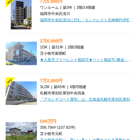
7万6,000円
NEW
ワンルーム
|
築3年
|
3階
/
14階建
福岡市中央区清川
福岡市中央区清川に佇む「エンクレスト天神南PURE」で、憧れの都心ライフを始めてみませんか？3階に位置するワンルームは、22.06m²のゆったりとした空間が魅力です。お部屋は家具家電付きなので、引っ越しの手間を省き、すぐに快適な生活をスタートできます。インターネット利用料無料も嬉しいポイントですね。システムキッチンにはコンロ2口があり、お料理も存分に楽しめます。バス・トイレ別、独立洗面台、温水洗浄トイレと水回りも充実。納戸や全居室収納、シューズボックスで収納もたっぷり確保できます。日当り良好で明るいデザイナーズ空間は、オートロックや防犯カメラ、モニタ付インターホンで安心のセキュリティ。宅配BOXや24時間ゴミ出し可など、忙しい毎日をサポートする設備も充実しています。徒歩1分のドラッグストアをはじめ、コンビニやスーパーも近く、日々のお買い物にも困りません。駐車場のご用意もございます。あなたの新生活を彩る素敵なお部屋です。
2万6,000円
1DK
|
築31年
|
2階
/
3階建
苫小牧市新開町
★入居月フリーレント相談可★ペット相談可♪敷金・礼金0円！南向きで日当たり良好！コンビニ徒歩1分！近隣商業施設近く買い物便利！お部屋探しはミニミニで♪
7万2,000円
NEW
3LDK
|
築45年
|
4階
/
5階建
札幌市厚別区厚別中央四条
「アカシヤコート厚別」は、北海道札幌市厚別区厚別中央四条に位置する、ご家族にぴったりの3LDKマンションです。広々とした65.08㎡の空間は、ゆったりLDKを中心に、ご家族それぞれのプライベートも大切にできる間取りが魅力。分譲タイプならではのしっかりとした造りも安心感があります。JR函館本線「厚別」駅まで徒歩6分、札幌市営地下鉄東西線「新札幌」駅も徒歩圏内で、通勤・通学に便利です。お部屋は5階建ての4階部分にあり、バルコニーもございます。周辺にはローソン（徒歩3分）、大槻食品館・キャロット新さっぽろ店（徒歩6分）があり、毎日のお買い物も便利です。医療法人社団豊志会肛門科なかやま病院が徒歩2分と近く、安心です。室内にはガスコンロ付きのキッチン、エアコン、ガス暖房、バス・トイレ別、独立洗面台、温水洗浄トイレなど、快適な暮らしをサポートする設備が充実しています。モニター付インターホンでセキュリティ面も安心。2人入居もご相談いただけますので、新婚さんやご家族にもおすすめです。駐車場もございますので、お車をお持ちの方も安心です。このお部屋で、新しい素敵な毎日を始めてみませんか？
540万円
356.79m² (107.92坪)
苫小牧市元町
苫小牧市元町に、新しい暮らしの舞台となる素敵な土地が登場しました！356.79m²の広々とした敷地は、平坦な整形地なので、理想のマイホームを自由に描ける、夢が広がる場所です。上下水道や電気といった生活に欠かせないインフラも整備済みで、安心して新生活をスタートできるのが嬉しいポイントです。周辺には、セブンイレブン（徒歩7分）やマックスバリュ（徒歩12分）があり、日々のお買い物もとっても便利。お子様の通学に安心な苫小牧西小学校も徒歩8分と近く、子育て世代にも優しい環境が整っています。近隣商業地域と第1種住居地域の両方に面しているため、多様な建築プランが検討できるのも魅力ですね。540万円という価格で、あなたの夢のマイホームを実現しませんか？この機会に、ぜひ一度現地で新しい生活をイメージしてみませんか？