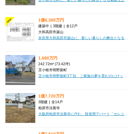
1億6,300万円
NEW
建築中
|
3階建
|
全12戸
大和高田市築山
奈良県大和高田市築山に、新しい暮らしの舞台となる「セレニティ築山 Ⅰ棟」が誕生します！2027年2月の完成に向けて、現在建築が進められています。近鉄大阪線「築山」駅から徒歩7分の好立地で、通勤・通学にも便利なのが嬉しいポイントです。間取りは1LDKから2LDKまで、専有面積も33.05㎡から43.34㎡と幅広くご用意しており、シングルの方から新婚さん、お子様がいらっしゃるご家庭まで、様々なライフスタイルにフィットするお部屋が見つかります。木造3階建ての全12戸。セキュリティ面ではオートロックを完備し、プライバシーも安心。快適なバス・トイレ別も嬉しい設備ですね。周辺には業務スーパーやガスト、ドラッグストア、郵便局などが揃い、日々の買い物や外食にも困りません。保育所や公園も近く、子育て世代にも優しい環境です。新しい街で、心豊かな新生活を始めてみませんか？
1,680万円
242.72m² (73.42坪)
苫小牧市明野新町
苫小牧市明野新町3丁目、ご家族の夢を育むのにぴったりの土地をご紹介します！広々とした242.72㎡の整形地は、ゆとりのあるマイホーム計画に最適。第一種中高層住居専用地域に位置し、閑静な住宅街で穏やかな暮らしが叶います。お子様の通学にも安心の立地で、明野中学校まで徒歩4分、明野小学校まで徒歩6分と、毎日の送り迎えもスムーズです。セブンイレブンやツルハドラッグ、ホクレンショップも徒歩圏内に揃い、お買い物も便利。プロパンガスや上下水道といった生活インフラも整っており、新しい暮らしを快適にスタートできますね。この素敵な土地で、ぜひご家族の理想の住まいを形にしてみませんか？ぜひ一度、現地の雰囲気を感じにいらしてください。
1億7,720万円
3階建
|
全14戸
柏原市法善寺
大阪府柏原市法善寺に佇む、投資用アパート「セレニティ法善寺C棟」のご紹介です。近鉄大阪線「法善寺」駅から徒歩5分と、日々の通勤・通学にも便利な立地が魅力ですね。建物は3階建ての木造で、1LDKと2DKの間取りをご用意しており、専有面積は34.0㎡から40.4㎡と、多様なライフスタイルに対応できる設計です。オートロック完備でセキュリティ面も安心。バス・トイレ別で快適な暮らしをサポートし、インターネット環境も整っているのが嬉しいポイントです。周辺には市立柏原病院が徒歩2分、ファミリーマートが徒歩3分と、いざという時やちょっとしたお買い物にも困らない便利な環境が広がっています。スーパーも徒歩圏内に複数あり、日々の暮らしを豊かに彩ってくれるでしょう。こちらは複数棟一括売りのオーナーチェンジ物件で、現在賃貸中です。想定年間収入12,405,600円、表面利回り7.0%と、安定した収益が期待できる魅力的な投資物件となっております。ぜひこの機会に、新たな資産形成を始めてみませんか。
1億7,510万円