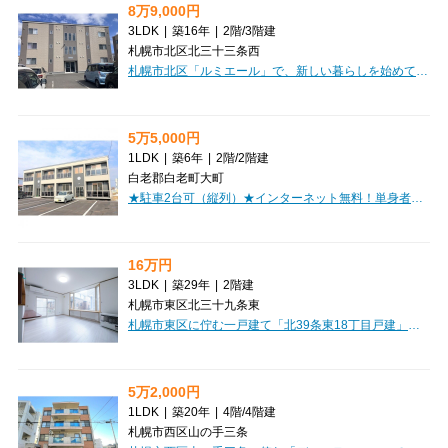
8万9,000円
3LDK
|
築16年
|
2階
/
3階建
札幌市北区北三十三条西
札幌市北区「ルミエール」で、新しい暮らしを始めてみませんか？広々とした69.2㎡の3LDKは、ご家族やカップルにぴったりのゆとりの空間です。南東向きのバルコニーからは、毎日気持ちの良い日差しを感じていただけますよ。札幌市営地下鉄南北線「北３４条」駅まで徒歩10分、JR札沼線「新川」駅も利用できる複数路線アクセスで、通勤・通学にも便利な立地が魅力。お部屋にはエアコンやインターネット利用料無料、システムキッチン、独立洗面台など、快適な毎日をサポートする嬉しい設備が充実しています。収納に便利な納戸・トランクルームもございますので、お部屋をすっきりと保てますね。周辺にはコンビニやスーパー、ドラッグストアが徒歩圏内に揃い、日々のお買い物もラクラク。小学校や中学校、保育園も近く、子育て世代にも安心の環境が整っています。ぜひ一度、この素敵な「ルミエール」で、あなたの新しい生活をイメージしてみてください。
5万5,000円
1LDK
|
築6年
|
2階
/
2階建
白老郡白老町大町
★駐車2台可（縦列）★インターネット無料！単身者や新婚さんにもオススメ♪エアコン・バルコニー・物置完備！初期費用クレジットカード決済可能♪お部屋探しはミニミニで！
16万円
3LDK
|
築29年
|
2階建
札幌市東区北三十九条東
札幌市東区に佇む一戸建て「北39条東18丁目戸建」で、ご家族との新しい暮らしを始めてみませんか？札幌市営地下鉄東豊線「栄町」駅から徒歩8分。周辺にはスーパー「ザ・ビッグエクスプレス」やドラッグストア「サツドラ」が徒歩4分、コンビニも徒歩5分圏内に揃い、日々の買い物に困らない大変便利な立地です。お子様の通学も、小学校へ徒歩9分、中学校へ徒歩11分と安心の距離なのが嬉しいポイントですね。広々とした89.8㎡の3LDKは、南向きで明るい陽光が差し込む心地よい空間。13帖のLDKはご家族の団らんにぴったりです。IHクッキングヒーター付きのシステムキッチンは3口コンロで、お料理の腕を存分に振るっていただけます。バス・トイレ別、独立洗面台、温水洗浄トイレなど水回りも充実。エアコンと灯油暖房で一年中快適にお過ごしいただけますよ。さらに、現在、6月末まで賃貸仲介手数料が無料となるキャンペーンを実施中！敷金・礼金も不要なので、初期費用をぐっと抑えて新生活をスタートできるチャンスです。ぜひこの機会に、ご家族皆様で快適な戸建てライフを始めてみませんか？お問い合わせを心よりお待ちしております。
5万2,000円
1LDK
|
築20年
|
4階
/
4階建
札幌市西区山の手三条