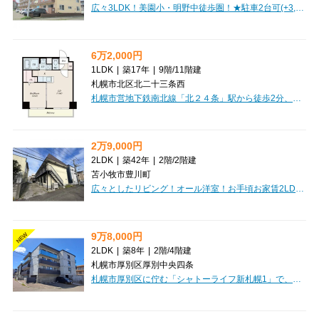
広々3LDK！美園小・明野中徒歩圏！★駐車2台可(+3,300円)★灯油ボイラーで経済的！バルコニー付！日当たり良好♪ファミリーにオススメ♪ 初期費用クレジットカード決済可能！
6万2,000円
1LDK
|
築17年
|
9階
/
11階建
札幌市北区北二十三条西
札幌市営地下鉄南北線「北２４条」駅から徒歩2分、利便性抜群の「KレジデンスN23」で新しい生活を始めてみませんか？お出かけや通勤・通学にとっても便利な駅近マンションです。2009年2月築の鉄筋コンクリート造、南向きの9階のお部屋は、31.92m²の広々1LDK。LDK9.0帖と洋室5.0帖でゆったりお過ごしいただけます。オートロックやモニタ付インターホン、防犯カメラで安心の毎日。宅配BOXも完備で荷物の受け取りもスムーズです。さらに、インターネット利用料無料は嬉しいポイント！経済的な灯油暖房で冬も快適に過ごせます。バス・トイレ別、独立洗面台、温水洗浄トイレなど水回りも充実。カウンターキッチンやフローリングのデザイナーズ仕様で、日当りも良好です。まいばすけっとやコンビニ、郵便局、銀行が徒歩2分圏内に揃い、生活利便性も抜群。敷金・礼金ゼロで初期費用を抑えられ、2人入居や保証人不要のご相談も可能です。新しい暮らしをこの素敵なマンションで始めてみませんか？
2万9,000円
2LDK
|
築42年
|
2階
/
2階建
苫小牧市豊川町
広々としたリビング！オール洋室！お手頃お家賃2LDK！初期費用クレジットカード決済OK！お部屋探しはミニミニで♪
9万8,000円
NEW
2LDK
|
築8年
|
2階
/
4階建
札幌市厚別区厚別中央四条
札幌市厚別区に佇む「シャトーライフ新札幌1」で、心豊かな新生活をスタートしませんか？札幌市営地下鉄東西線・JR千歳線「新札幌駅」へ徒歩9分、JR函館本線「厚別駅」へも徒歩10分と、複数路線が利用できる便利なロケーションが魅力です。広々53.55㎡の2LDKは、12帖の開放的なLDKが中心。システムキッチンやカウンターキッチンで、お料理の時間がもっと楽しくなることでしょう。ウォークインクローゼットなど収納もたっぷりあり、お部屋をすっきりと保てます。エアコンやガス暖房で一年中快適に過ごせますし、インターネットが無料で使えるのも嬉しいポイント。オートロックや防犯カメラ、宅配BOXも完備され、安心と便利さを兼ね備えています。徒歩1分にはコンビニ、徒歩5分にはスーパー、徒歩4分には病院があり、日々の暮らしが大変スムーズに。大切なペット（猫ちゃんもご相談ください）と一緒に暮らせるのも魅力的です。10月中旬以降ご入居いただけますので、ぜひ一度ご検討ください。