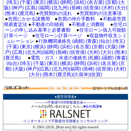
(埼玉)
(千葉)
(東京)
(横浜)
(静岡)
(浜松)
(名古屋)
(京都)
(大
阪)
(神戸)
(広島)
(福岡)
(北九州)
(長崎)
(佐世保)
(大村)
(大分)
(熊本)
(鹿児島)
●
売買契約の流れ
●
売買契約の注意事項
●
売買にかかる諸費用
●
売買の仲介手数料
●
不動産売買
簡易査定法
●
不動産の印紙税
●
不動産と消費税
●
住宅ロ
ーンの申し込み基準と必要書類
●
住宅ローン借入可能額
計算ページ
●
住宅ローン計算ページ
●
収益物件収支シミ
ュレーション
●
行政機関連絡先 (函館)
(青森)
(仙台)
(埼玉)
(千葉)
(東京)
(横浜)
(静岡)
(浜松)
(名古屋)
(京都)
(大阪)
(神
戸)
(広島)
(北九州)
(福岡)
(長崎)
(佐世保)
(大村)
(大分)
(熊本)
(鹿児島)
●
電気・ガス・水道の連絡先 (札幌)
(函館)
(青森)
(仙台)
(埼玉)
(千葉)
(東京)
(横浜)
(静岡)
(浜松)
(名古屋)
(京
都)
(大阪)
(神戸)
(広島)
(北九州)
(福岡)
(長崎)
(佐世保)
(大村)
(大分)
(熊本)
(鹿児島)
(久留米)
(佐賀)
●運営管理者●
---------○不動産WEB情報連合会○---------
メールのお問い合わせはこちら→
■
会社概要
■
-インターネットで不動産住宅情報をコンサルティング-
© 2001-
2026, [Rals net] All rights resered