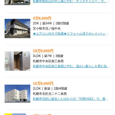
札幌市西区山の手三条に佇む「ディスティニー」で、新しい暮らしを始めてみませんか？札幌市営地下鉄東西線「琴似」駅から徒歩7分とアクセス良好。周辺には銀行や病院、ショッピングセンター、ドラッグストア、小中学校が徒歩圏内に揃い、日々の生活がとても便利です。お部屋は広々とした1LDK（34.02㎡）。南西向きで日当たりも良く、明るい空間でゆったりとお過ごしいただけます。初期費用を抑えたい方に嬉しい敷金・礼金0円！さらにインターネット利用料が無料なのも大きな魅力です。オートロックや防犯カメラ、モニタ付インターホンでセキュリティも安心。宅配BOXも完備しているので、お留守の時でも荷物を受け取れて便利ですね。バス・トイレ別、独立洗面台、温水洗浄トイレなど水回りも充実。灯油暖房やエアコンも備わり、一年を通して快適に過ごせます。保証人不要でご契約いただける点も嬉しいポイント。この素敵な「ディスティニー」で、快適な新生活をスタートさせてみませんか。ぜひ一度ご内覧ください。
4万8,000円
2DK
|
築34年
|
1階
/
2階建
苫小牧市沼ノ端中央
★エアコン付きで快適★リフォーム済でキレイ♪ペット相談可（小型犬のみ）！コンビニ・スーパー・沼ノ端駅徒歩圏内！初期費用クレジット決済OK!お部屋探しはミニミニで！
19万8,000円
3LDK
|
築7年
|
3階建
札幌市中央区南三条西
札幌市中央区南三条西に佇む、温かい暮らしを育む3LDKの一戸建てメゾネットをご紹介します。札幌市営地下鉄東西線「円山公園」駅から徒歩5分という便利な立地は、毎日の通勤やお出かけを快適にしてくれるでしょう。周辺にはマルヤマクラスやマックスバリュが徒歩圏内にあり、日々のお買い物もスムーズです。コンビニや飲食店も充実していますので、急なお買い物や外食にも困りません。お子様の通学に嬉しい小学校・中学校も近く、子育て世代にも安心の環境が広がっています。室内は広々とした3LDKの間取りで、ご家族皆様がゆったりと羽を伸ばせる空間が魅力です。システムキッチンには3口コンロが備わり、お料理の時間を一層楽しくしてくれるでしょう。追い焚き機能付きバスや独立洗面台、温水洗浄トイレなど水回り設備も充実しており、快適な毎日をサポートしてくれます。エアコンやガス暖房も完備で、季節を問わず心地よくお過ごしいただけますね。無料駐車場も1台分ございますので、お車をお持ちの方にも安心です。この素敵な一戸建てで、ご家族の新しい物語を始めてみませんか？
10万6,000円
2LDK
|
新築
|
1階
/
4階建
札幌市北区北二十二条西
札幌市北区に誕生したばかりの「YORI N22」で、新しい暮らしを始めてみませんか？2026年1月築の新築マンションで、札幌市営地下鉄南北線「北２４条」駅から徒歩5分とアクセスも抜群です。お部屋は広々とした2LDK、専有面積55.7㎡。14.8帖のLDKは家族団らんの時間を豊かに彩ります。システムキッチンは3口コンロで料理がしやすく、追い焚き機能付きの浴室は1坪以上とゆったり。浴室乾燥機や独立洗面台も完備しており、毎日を快適にお過ごしいただけます。インターネット利用料無料なのも嬉しいポイントですね。オートロック、モニタ付インターホン、防犯カメラ、宅配BOXなど、安心と便利さを兼ね備えた設備が充実しています。フローリング仕様で日当たりも良好、エアコンも完備していますよ。周辺には「まいばすけっと」やコンビニ、病院が徒歩3～4分圏内にあり、日々の生活に困ることはありません。小学校・中学校も徒歩8分圏内で、子育て世代にも優しい環境です。さらに、礼金なし、フリーレント1ヶ月という嬉しい条件も！駐車場や駐輪場もございますので、お車や自転車をお持ちの方も安心です。保証人不要でご契約...