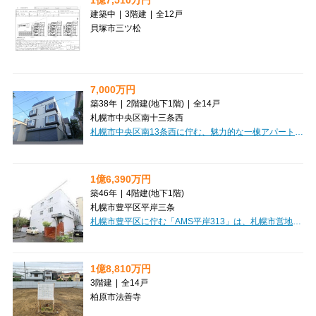
建築中
|
3階建
|
全12戸
貝塚市三ツ松
7,000万円
築38年
|
2階建
(地下1階)
|
全14戸
札幌市中央区南十三条西
札幌市中央区南13条西に佇む、魅力的な一棟アパート「AMS山鼻」のご紹介です。札幌市電山鼻線「西線１４条」駅から徒歩4分というアクセス良好な立地で、日々の暮らしにゆとりをもたらしてくれます。周辺にはドラッグストアやコンビニ、スーパー「マックスバリュ」が徒歩圏内に充実しており、お買い物にも大変便利。快適な毎日をサポートしてくれる環境が整っています。全14戸のうち、現在空室は1室のみと、高い稼働率が期待できる投資物件です。お部屋にはロフトが付いており、空間を有効活用できるのが嬉しいポイント。ブロードバンド回線も完備しているので、入居者様は快適なインターネット環境をお楽しみいただけます。駐車場も3台分ご用意しています。価格は7,000万円、想定年間収入506.4万円、表面利回り7.23%と、安定した収益性も魅力です。この機会に、将来を見据えた資産形成を始めてみませんか。ぜひ一度ご検討ください。
1億6,390万円
築46年
|
4階建
(地下1階)
札幌市豊平区平岸三条
札幌市豊平区に佇む「AMS平岸313」は、札幌市営地下鉄南北線「南平岸」駅から徒歩3分という、毎日の通勤・通学に嬉しい駅チカのロケーションが魅力です。鉄筋コンクリート造の安心感のある建物で、1979年10月築ながら2015年5月には外壁塗装のリフォームも実施されており、大切に維持管理されてきたことが伝わってきます。ワンルームから3DKまで多様な間取りが揃っており、幅広い層のニーズにお応えできるのが嬉しいポイントです。現在満室稼働中で、想定年間収入12,526,356円、表面利回り7.64%と安定した収益が期待できる魅力的な投資物件。一部の部屋では民泊運営もされており、新しい収益の可能性も広がっています。周辺には徒歩2分のコンビニや徒歩4～5分のスーパー「イオン」があり、日々のお買い物にも大変便利です。駐車場も6台分確保されており、お車をお持ちの方にも安心です。安定した資産形成や、多様なライフスタイルを叶える拠点として、「AMS平岸313」をぜひご検討ください。
1億8,810万円
3階建
|
全14戸
柏原市法善寺