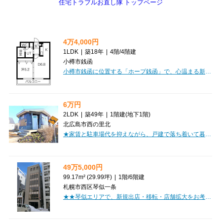
住宅トラブルお直し隊 トップページ
4万4,000円
1LDK
|
築18年
|
4階
/
4階建
小樽市銭函
小樽市銭函に位置する「ホープ銭函」で、心温まる新生活を始めてみませんか？南向きの最上階4階のお部屋は、1LDK（専有面積34.03㎡）で、お一人暮らしはもちろん、お二人での暮らしにもぴったりです。明るい陽光が差し込むリビングは、8.8帖の広々とした空間。システムキッチンには2口コンロが備わり、お料理も楽しくなりますね。バス・トイレ別、独立洗面台、温水洗浄トイレと水回りも充実しており、日々の疲れを癒やしてくれます。オートロックやモニタ付インターホンでセキュリティも安心。エアコンや灯油暖房で一年中快適に過ごせます。嬉しい礼金0円で初期費用を抑えられ、保証人不要・家賃保証会社利用可も魅力です。周辺にはラルズマート桂岡店まで徒歩4分、認定こども園桂岡幼稚園・保育園まで徒歩5分と、生活利便施設が充実。収納に便利な納戸やシューズボックスも完備しています。新しい暮らしを「ホープ銭函」で始めてみませんか？ぜひ一度ご覧ください。
6万円
2LDK
|
築49年
|
1階建
(地下1階)
北広島市西の里北
★家賃と駐車場代を抑えながら、戸建で落ち着いて暮らしたい方へ♪ 北広島市西の里北の2LDK貸家です！JR千歳線「上野幌」駅まで徒歩14分、バス停「西の里第二団地」までは徒歩2分◎ 札幌方面への通勤・通学にも利用しやすい立地です。南向きの2LDKで、お二人暮らしや少人数のご家族はもちろん、寝室と仕事部屋を分けたい方にもおすすめ♪ 3口以上のガスコンロを備えたシステムキッチン、シャワートイレ、室内洗濯機置場、TVモニターホンなど、日常生活に便利な設備もそろっています。敷地内駐車場は1台分無料で、礼金も不要！事務所利用についても相談可能です◎現在空室・清掃中のため、内見可能日を確認のうえご案内いたします♪
49万5,000円
99.17m² (29.99坪)
|
1階
/
6階建
札幌市西区琴似一条
★★琴似エリアで、新規出店・移転・店舗拡大をお考えの事業者様へ★★札幌市西区琴似1条5丁目に位置する、1階部分の事業用テナントです♪★専有面積99.17㎡・約30坪★集客を狙いやすい1階区画★飲食店の出店相談可能★自由に設計できるスケルトン★エレベーター完備★現在空室・即入居可能スケルトンのため、店舗のコンセプトや業態に合わせて、客席・厨房・受付・バックヤードなどを一から計画しやすい空間です◎飲食店はもちろん、物販店・美容関係・サービス店舗など、幅広い業種でご検討いただけます♪業種や内装工事の内容を確認のうえ、内見日程をご案内いたします★