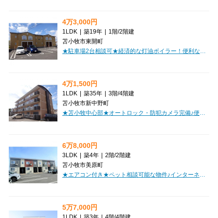
4万3,000円
1LDK
|
築19年
|
1階
/
2階建
苫小牧市東開町
★駐車場2台相談可★経済的な灯油ボイラー！便利なバルコニー付！追炊き機能・浴室乾燥機付きバス！家賃・初期費用クレジット決済OK！お部屋探しはミニミニで♪
4万1,500円
1LDK
|
築35年
|
3階
/
4階建
苫小牧市新中野町
★苫小牧中心部★オートロック・防犯カメラ完備♪便利なバルコニー付！内装キレイ！コンビニ徒歩圏内！単身者におすすめ！初期費用クレジット決済OK！
6万8,000円
3LDK
|
築4年
|
2階
/
2階建
苫小牧市美原町
★エアコン付き★ペット相談可能な物件♪インターネット無料！コンビニ徒歩圏内！駐車2台相談可！浴室乾燥機・追い焚き完備！初期費用クレジット決済OK!お部屋探しはミニミニで！
5万7,000円
1LDK
|
築3年
|
4階
/
4階建