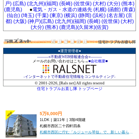
戸)
(広島)
(北九州)
(福岡)
(長崎)
(佐世保)
(大村)
(大分)
(熊本)
(鹿児島)
●
電気・ガス・水道の連絡先 (札幌)
(函館)
(青森)
(仙台)
(埼玉)
(千葉)
(東京)
(横浜)
(静岡)
(浜松)
(名古屋)
(京
都)
(大阪)
(神戸)
(広島)
(北九州)
(福岡)
(長崎)
(佐世保)
(大村)
(大分)
(熊本)
(鹿児島)
(久留米)
(佐賀)
●運営管理者●
---------○不動産WEB情報連合会○---------
メールのお問い合わせはこちら→
■
会社概要
■
-インターネットで不動産住宅情報をコンサルティング-
© 2001-
2026, [Rals net] All rights resered
住宅トラブルお直し隊 トップページ
5万6,000円
NEW
1LDK
|
築11年
|
3階
/
4階建
札幌市西区二十四軒四条
札幌市西区に佇む「ルジュール琴似」で、新しい暮らしを始めてみませんか？札幌市営地下鉄東西線「琴似」駅から徒歩5分と、通勤・通学に便利な好立地が魅力です。JR函館本線も利用でき、お出かけの幅がぐっと広がりますね。お部屋は広々とした1LDK、33.12m²。南西向きの角部屋で、明るい日差しが差し込む気持ちの良い空間が広がります。インターネットが無料で使い放題なのはもちろん、オートロックや防犯カメラ、モニタ付インターホンで安心のセキュリティ。忙しい毎日をサポートする宅配BOXも完備しています。バス・トイレ別、独立洗面台、温水洗浄トイレなど水回り設備も充実しており、快適にお過ごしいただけます。エアコンと灯油暖房で一年中快適に過ごせるのも嬉しいポイント。周辺には保育園や病院、コンビニ、公園、小中学校が徒歩圏内に揃い、生活利便性も抜群です。礼金なし、保証人不要、2人入居相談も可能ですので、ぜひ一度ご内見ください。