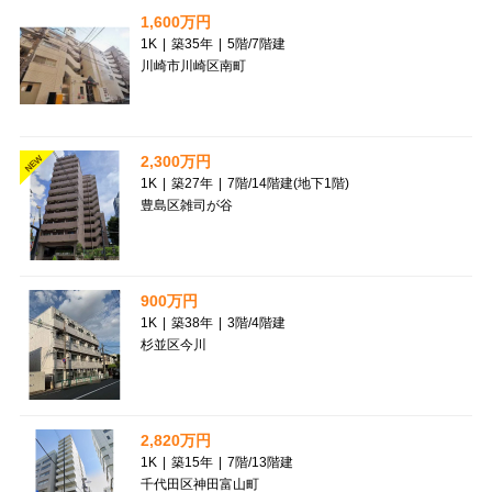
1,600万円
1K
|
築35年
|
5階
/
7階建
川崎市川崎区南町
2,300万円
NEW
1K
|
築27年
|
7階
/
14階建(地下1階)
豊島区雑司が谷
900万円
1K
|
築38年
|
3階
/
4階建
杉並区今川
2,820万円
1K
|
築15年
|
7階
/
13階建
千代田区神田富山町