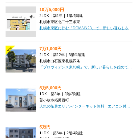
10万5,000円
2LDK
|
築1年
|
1階
/
4階建
札幌市東区北二十三条東
札幌市東区に佇む「DOMAIN23」で、新しい暮らしを始めてみませんか？2025年4月築の築浅マンションで、心地よい毎日が待っています。札幌市営地下鉄南北線「北24条」駅まで徒歩7分とアクセス良好。周辺にはスーパーやコンビニ、飲食店が充実しており、日々の暮らしを豊かに彩ります。広々とした12.7帖のLDKと2つの洋室を備えた50.52㎡の2LDKは、お二人での新生活にもぴったり。南向きで明るい陽光が差し込む角部屋は、デザイナーズならではの洗練された空間です。オートロックや防犯カメラ、モニタ付インターホンで安心のセキュリティ。宅配BOXは忙しい毎日をサポートします。インターネット無料は嬉しいポイントですね。システムキッチンや追い焚き機能付きの広々1坪バスルーム、独立洗面台など、水回り設備も充実。敷金0円で初期費用を抑えられるのも魅力です。ぜひ一度ご覧ください！
7万1,000円
NEW
2LDK
|
築12年
|
3階
/
4階建
札幌市白石区東札幌四条
「プロヴィデンス東札幌」で、新しい暮らしを始めてみませんか？札幌市白石区に位置し、札幌市営地下鉄東西線「白石」駅まで徒歩8分とアクセス良好です。広々とした2LDK（44.65㎡）の間取りは、LDK11.5帖とゆったり過ごせる空間が魅力。角部屋で日当たりも良く、快適な毎日が待っています。ペット相談可能なので、大切な家族の一員と一緒の新生活も実現できますね。インターネット利用料が無料なのも嬉しいポイント。オートロックや防犯カメラ、宅配BOX完備で安心の暮らしをサポートします。バス・トイレ別、独立洗面台、温水洗浄トイレといった水回り設備も充実。北海道の冬に心強い灯油暖房も備わっています。周辺にはコンビニ（徒歩1分）、保育園（徒歩3分）、小学校（徒歩6分）、病院（徒歩6分）、公園（徒歩5分）、図書館（徒歩5分）など、生活に便利な施設が徒歩圏内に揃っています。敷金・礼金ゼロで初期費用を抑えられるのも魅力的。ご家族やカップルにもおすすめの、デザイナーズマンションです。ぜひ一度ご内覧ください。
5万5,000円
1DK
|
築8年
|
2階
/
2階建
苫小牧市拓勇西町
人気の拓勇エリア♪インターネット無料！エアコン付！広々１坪バス！収納広々！初期費用クレジット決済OK!お部屋探しはミニミニで！
5万円
1LDK
|
築6年
|
2階
/
4階建