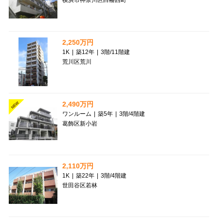
2,250万円
1K
|
築12年
|
3階
/
11階建
荒川区荒川
2,490万円
NEW
ワンルーム
|
築5年
|
3階
/
4階建
葛飾区新小岩
2,110万円
1K
|
築22年
|
3階
/
4階建
世田谷区若林