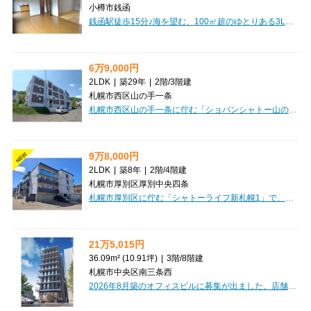
小樽市銭函
銭函駅徒歩15分♪海を望む、100㎡超のゆとりある3LDK＋S！約19帖の広々LDKに、6帖・6.5帖・8帖の居室を備え、ご家族でもゆったり暮らせます。和室から海を眺められるのも魅力。個別車庫と屋外スペースで駐車2台可能、ウォークインクローゼットや12㎡のバルコニーも完備。礼金なし♪
6万9,000円
2LDK
|
築29年
|
2階
/
3階建
札幌市西区山の手一条
札幌市西区山の手一条に佇む「ショパンシャトー山の手」で、新しい暮らしを始めてみませんか？広々55.22m²の2LDKは、南向きバルコニーと角部屋の恩恵で日当たりも良好。LDK11帖と二つの洋室は、ご家族やパートナーとのびのび過ごせる空間です。初期費用を抑えたい方に嬉しい敷金・礼金0円！さらに今なら、新生活を応援する賃貸仲介手数料無料キャンペーンを実施中です。お料理が楽しくなるシステムキッチンは3口コンロとカウンター付きで、バス・トイレ別、独立洗面台など水回りも充実。インターネット無料なので、入居後すぐに快適なネット環境が手に入ります。ペット（猫もOK！）や楽器のご相談も可能で、多様なライフスタイルに寄り添います。小学校まで徒歩7分、コンビニやホームセンターも徒歩圏内にあり、日々の生活も便利。灯油暖房やロードヒーティングで冬も安心です。ぜひ一度、この快適な住まいをご覧ください。
9万8,000円
NEW
2LDK
|
築8年
|
2階
/
4階建
札幌市厚別区厚別中央四条
札幌市厚別区に佇む「シャトーライフ新札幌1」で、心豊かな新生活をスタートしませんか？札幌市営地下鉄東西線・JR千歳線「新札幌駅」へ徒歩9分、JR函館本線「厚別駅」へも徒歩10分と、複数路線が利用できる便利なロケーションが魅力です。広々53.55㎡の2LDKは、12帖の開放的なLDKが中心。システムキッチンやカウンターキッチンで、お料理の時間がもっと楽しくなることでしょう。ウォークインクローゼットなど収納もたっぷりあり、お部屋をすっきりと保てます。エアコンやガス暖房で一年中快適に過ごせますし、インターネットが無料で使えるのも嬉しいポイント。オートロックや防犯カメラ、宅配BOXも完備され、安心と便利さを兼ね備えています。徒歩1分にはコンビニ、徒歩5分にはスーパー、徒歩4分には病院があり、日々の暮らしが大変スムーズに。大切なペット（猫ちゃんもご相談ください）と一緒に暮らせるのも魅力的です。10月中旬以降ご入居いただけますので、ぜひ一度ご検討ください。
21万5,015円
36.09m² (10.91坪)
|
3階
/
8階建
札幌市中央区南三条西
2026年8月築のオフィスビルに募集が出ました。店舗相談可（業種応相談）になります。テナント探しはCLEAR不動産にお任せください。オンライン内見・相談も可能ですのでお気軽にご相談ください。