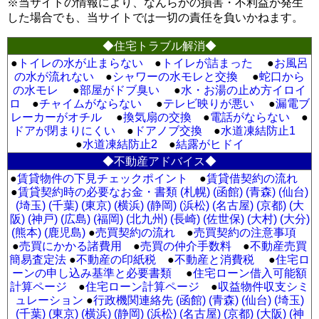
※当サイトの情報により、なんらかの損害・不利益が発生
した場合でも、当サイトでは一切の責任を負いかねます。
◆住宅トラブル解消◆
●
トイレの水が止まらない
●
トイレが詰まった
●
お風呂
の水が流れない
●
シャワーの水モレと交換
●
蛇口から
の水モレ
●
部屋がドブ臭い
●
水・お湯の止め方イロイ
ロ
●
チャイムがならない
●
テレビ映りが悪い
●
漏電ブ
レーカーがオチル
●
換気扇の交換
●
電話がならない
●
ドアが閉まりにくい
●
ドアノブ交換
●
水道凍結防止1
●
水道凍結防止2
●
結露がヒドイ
◆不動産アドバイス◆
●
賃貸物件の下見チェックポイント
●
賃貸借契約の流れ
●
賃貸契約時の必要なお金・書類 (札幌)
(函館)
(青森)
(仙台)
(埼玉)
(千葉)
(東京)
(横浜)
(静岡)
(浜松)
(名古屋)
(京都)
(大
阪)
(神戸)
(広島)
(福岡)
(北九州)
(長崎)
(佐世保)
(大村)
(大分)
(熊本)
(鹿児島)
●
売買契約の流れ
●
売買契約の注意事項
●
売買にかかる諸費用
●
売買の仲介手数料
●
不動産売買
簡易査定法
●
不動産の印紙税
●
不動産と消費税
●
住宅ロ
ーンの申し込み基準と必要書類
●
住宅ローン借入可能額
計算ページ
●
住宅ローン計算ページ
●
収益物件収支シミ
ュレーション
●
行政機関連絡先 (函館)
(青森)
(仙台)
(埼玉)
(千葉)
(東京)
(横浜)
(静岡)
(浜松)
(名古屋)
(京都)
(大阪)
(神