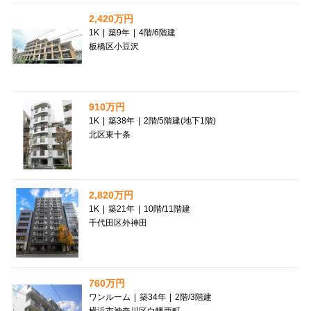
2,420万円
1K
|
築9年
|
4階
/
6階建
板橋区小豆沢
910万円
1K
|
築38年
|
2階
/
5階建(地下1階)
北区東十条
2,820万円
1K
|
築21年
|
10階
/
11階建
千代田区外神田
760万円
ワンルーム
|
築34年
|
2階
/
3階建
横浜市神奈川区白幡西町