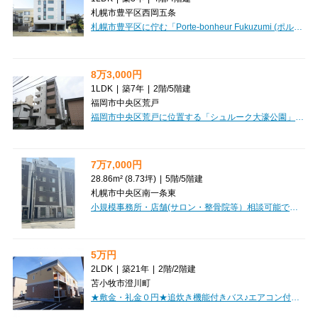
札幌市豊平区西岡五条
札幌市豊平区に佇む「Porte-bonheur Fukuzumi (ポルトボヌールフクヅミ)」で、新しい暮らしを始めてみませんか？広々とした1LDK（35.19㎡）のお部屋は、お一人暮らしはもちろん、お二人での新生活にもぴったりです。月々57,000円、管理費3,000円で、なんとインターネット利用料が無料！日々の通信費を気にせず、快適なオンラインライフをお楽しみいただけます。冬も安心の灯油暖房、エアコンも完備。バス・トイレ別、独立洗面台、温水洗浄トイレなど水回りの設備も充実しており、毎日を気持ちよく過ごせます。最上階・南西向きの角部屋で、開放感もたっぷり。大容量のウォークインクローゼットやシューズボックスで、お部屋をすっきり保てるのも嬉しいポイント。オートロックや防犯カメラ、モニタ付インターホンでセキュリティも万全、忙しい日も安心の宅配BOXもございます。徒歩3分にスーパー、徒歩5分にコンビニがあり、日々の買い物にも困りません。ぜひ一度、この魅力的なお部屋をご覧ください。お問い合わせをお待ちしております！
8万3,000円
1LDK
|
築7年
|
2階
/
5階建
福岡市中央区荒戸
福岡市中央区荒戸に位置する「シュルーク大濠公園」で、心豊かな新生活を始めてみませんか？福岡市営地下鉄空港線「唐人町」駅まで徒歩11分。33.52m²の広々とした1LDKは、お一人暮らしはもちろん、お二人での新生活にも最適です。家具・家電付きで初期費用を抑えられ、インターネットも無料で使えるのは嬉しいポイントです！ウォークインクローゼットやシステムキッチン、独立洗面台など、日々の快適さを高める設備が充実。オートロックや防犯カメラ、モニター付きインターホンでセキュリティも万全です。徒歩3分圏内に小学校やコンビニ、徒歩5分圏内にスーパーがあり、生活利便性も抜群。美しい大濠公園も近く、休日は豊かな自然の中でリフレッシュできます。快適さと安心が揃ったこのお部屋で、素敵な毎日を送りませんか？
7万7,000円
28.86m² (8.73坪)
|
5階
/
5階建
札幌市中央区南一条東
小規模事務所・店舗(サロン・整骨院等）相談可能です。テナント探しはCLEAR不動産にお任せください。オンライン内見・相談も可能ですのでお気軽にご相談ください。
5万円
2LDK
|
築21年
|
2階
/
2階建
苫小牧市澄川町
★敷金・礼金０円★追炊き機能付きバス♪エアコン付き★浴室乾燥機完備！便利なバルコニー付！初期費用クレジット決済ＯＫ！