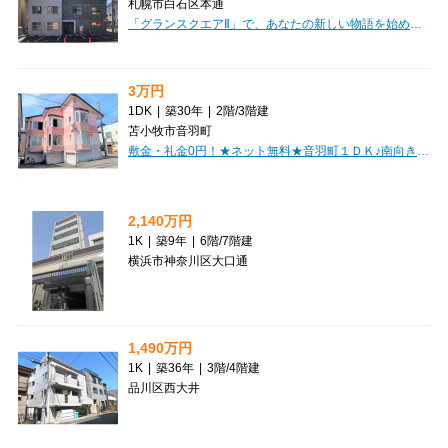
札幌市白石区本通
「グランスクエアⅡ」で、あなたの新しい物語を始めてみませんか？こちらは、日々の暮らしを豊かに彩るマンションです。お部屋の雰囲気や周辺環境が気になる方は、ぜひこちらの動画でじっくりとご覧くださいね！（動画URL: https://youtu.be/XRlBm24YV3Q）ご契約は安心の普通借家契約で2年間。詳細な情報やご質問がございましたら、管理会社の株式会社コムズ（賃貸担当：011-676-5455）が丁寧にご案内いたします。新しい生活への一歩を、心を込めてサポートさせていただきます。お気軽にお問い合わせください。
3万円
1DK
|
築30年
|
2階
/
3階建
苫小牧市音羽町
敷金・礼金0円！★ネット無料★音羽町１ＤＫ♪南向きの出窓で日当良好！近隣商業施設あり！初期費用クレジットカード決済OK！お部屋探しはミニミニで♪
2,140万円
1K
|
築9年
|
6階
/
7階建
横浜市神奈川区大口通
1,490万円
1K
|
築36年
|
3階
/
4階建
品川区西大井