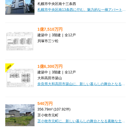
札幌市中央区南十三条西
札幌市中央区南13条西に佇む、魅力的な一棟アパート「AMS山鼻」のご紹介です。札幌市電山鼻線「西線１４条」駅から徒歩4分というアクセス良好な立地で、日々の暮らしにゆとりをもたらしてくれます。周辺にはドラッグストアやコンビニ、スーパー「マックスバリュ」が徒歩圏内に充実しており、お買い物にも大変便利。快適な毎日をサポートしてくれる環境が整っています。全14戸のうち、現在空室は1室のみと、高い稼働率が期待できる投資物件です。お部屋にはロフトが付いており、空間を有効活用できるのが嬉しいポイント。ブロードバンド回線も完備しているので、入居者様は快適なインターネット環境をお楽しみいただけます。駐車場も3台分ご用意しています。価格は7,000万円、想定年間収入506.4万円、表面利回り7.23%と、安定した収益性も魅力です。この機会に、将来を見据えた資産形成を始めてみませんか。ぜひ一度ご検討ください。
1億7,510万円
建築中
|
3階建
|
全12戸
貝塚市三ツ松
1億6,300万円
NEW
建築中
|
3階建
|
全12戸
大和高田市築山
奈良県大和高田市築山に、新しい暮らしの舞台となる「セレニティ築山 Ⅰ棟」が誕生します！2027年2月の完成に向けて、現在建築が進められています。近鉄大阪線「築山」駅から徒歩7分の好立地で、通勤・通学にも便利なのが嬉しいポイントです。間取りは1LDKから2LDKまで、専有面積も33.05㎡から43.34㎡と幅広くご用意しており、シングルの方から新婚さん、お子様がいらっしゃるご家庭まで、様々なライフスタイルにフィットするお部屋が見つかります。木造3階建ての全12戸。セキュリティ面ではオートロックを完備し、プライバシーも安心。快適なバス・トイレ別も嬉しい設備ですね。周辺には業務スーパーやガスト、ドラッグストア、郵便局などが揃い、日々の買い物や外食にも困りません。保育所や公園も近く、子育て世代にも優しい環境です。新しい街で、心豊かな新生活を始めてみませんか？
540万円
356.79m² (107.92坪)
苫小牧市元町
苫小牧市元町に、新しい暮らしの舞台となる素敵な土地が登場しました！356.79m²の広々とした敷地は、平坦な整形地なので、理想のマイホームを自由に描ける、夢が広がる場所です。上下水道や電気といった生活に欠かせないインフラも整備済みで、安心して新生活をスタートできるのが嬉しいポイントです。周辺には、セブンイレブン（徒歩7分）やマックスバリュ（徒歩12分）があり、日々のお買い物もとっても便利。お子様の通学に安心な苫小牧西小学校も徒歩8分と近く、子育て世代にも優しい環境が整っています。近隣商業地域と第1種住居地域の両方に面しているため、多様な建築プランが検討できるのも魅力ですね。540万円という価格で、あなたの夢のマイホームを実現しませんか？この機会に、ぜひ一度現地で新しい生活をイメージしてみませんか？