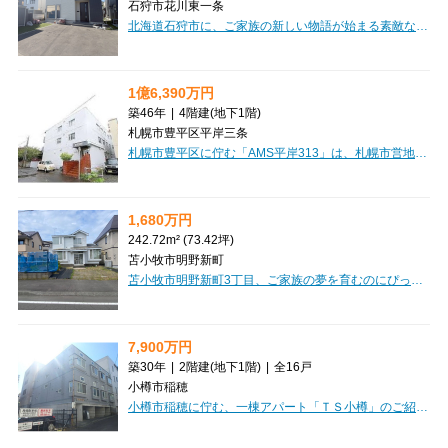
石狩市花川東一条
北海道石狩市に、ご家族の新しい物語が始まる素敵なお住まいのご紹介です。2023年7月築の新しい一戸建てで、広々とした4LDKの間取りは、LDKが18帖とゆとりがあり、ご家族団らんの時間を豊かに彩ります。家計に優しい都市ガス「コレモ」を搭載しており、電気代の節約が期待できるのは嬉しいポイントですね。収納も豊富で、ウォークインクローゼットやシューズインクローゼット、全居室収納が備わっており、お部屋をすっきりと保てます。床暖房や食器洗乾燥機、追い焚き機能付きのお風呂など、日々の暮らしを快適にする設備も充実。南向きで日当たりも良好、広々とした裏庭ではお子様と遊んだり、ガーデニングを楽しんだり、夢が広がります。お車の駐車も2台分可能です。徒歩圏内にはコンビニやドラッグストアがあり、お買い物にも便利。ご家族みんなが笑顔で過ごせる、理想のマイホームで新生活を始めてみませんか。
1億6,390万円
築46年
|
4階建
(地下1階)
札幌市豊平区平岸三条
札幌市豊平区に佇む「AMS平岸313」は、札幌市営地下鉄南北線「南平岸」駅から徒歩3分という、毎日の通勤・通学に嬉しい駅チカのロケーションが魅力です。鉄筋コンクリート造の安心感のある建物で、1979年10月築ながら2015年5月には外壁塗装のリフォームも実施されており、大切に維持管理されてきたことが伝わってきます。ワンルームから3DKまで多様な間取りが揃っており、幅広い層のニーズにお応えできるのが嬉しいポイントです。現在満室稼働中で、想定年間収入12,526,356円、表面利回り7.64%と安定した収益が期待できる魅力的な投資物件。一部の部屋では民泊運営もされており、新しい収益の可能性も広がっています。周辺には徒歩2分のコンビニや徒歩4～5分のスーパー「イオン」があり、日々のお買い物にも大変便利です。駐車場も6台分確保されており、お車をお持ちの方にも安心です。安定した資産形成や、多様なライフスタイルを叶える拠点として、「AMS平岸313」をぜひご検討ください。
1,680万円
242.72m² (73.42坪)
苫小牧市明野新町
苫小牧市明野新町3丁目、ご家族の夢を育むのにぴったりの土地をご紹介します！広々とした242.72㎡の整形地は、ゆとりのあるマイホーム計画に最適。第一種中高層住居専用地域に位置し、閑静な住宅街で穏やかな暮らしが叶います。お子様の通学にも安心の立地で、明野中学校まで徒歩4分、明野小学校まで徒歩6分と、毎日の送り迎えもスムーズです。セブンイレブンやツルハドラッグ、ホクレンショップも徒歩圏内に揃い、お買い物も便利。プロパンガスや上下水道といった生活インフラも整っており、新しい暮らしを快適にスタートできますね。この素敵な土地で、ぜひご家族の理想の住まいを形にしてみませんか？ぜひ一度、現地の雰囲気を感じにいらしてください。
7,900万円
築30年
|
2階建
(地下1階)
|
全16戸
小樽市稲穂
小樽市稲穂に佇む、一棟アパート「ＴＳ小樽」のご紹介です。JR函館本線「小樽駅」からなんと徒歩3分という、大変魅力的な立地が自慢です。日々の通勤・通学はもちろん、お出かけにも便利なこの場所は、入居者様にとって嬉しいポイントになるでしょう。投資物件として特に嬉しいのは、現在満室稼働中という点。購入後すぐに安定した家賃収入が期待できますね。全16戸がワンルームで、ロフト付きのお部屋は空間を有効活用でき、入居者様にも大変好評です。高速インターネット回線も完備しており、現代のニーズにもしっかり応えています。徒歩圏内にはコンビニ、郵便局、ドラッグストア、スーパー、銀行、ドン・キホーテなど、生活に欠かせない施設が充実しており、入居者様の暮らしを強力にサポートします。利便性の高いこの場所で、安定した運用を始めてみませんか？