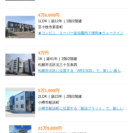
4万6,000円
1LDK
|
築12年
|
1階
/
2階建
苫小牧市新富町
★コンビニ、スーパー徒歩圏内で便利★ウォークインクローゼットなど収納たっぷり！初期費用クレジットカード決済可能！
4万円
1K
|
築41年
|
2階
/
2階建
札幌市北区北三十五条西
札幌市北区に位置する「ARS N35」で、新しい暮らしを始めてみませんか？札幌市営地下鉄南北線「北３４条」駅まで徒歩7分と、通勤・通学にも便利な立地が魅力です。複数路線が利用できるので、お出かけの幅も広がりますね。お部屋は広々とした洋室11.3帖の1Kで、南向きのため日当たりも良好。システムキッチンには3口コンロが付いているので、お料理好きの方にもきっとご満足いただけます。バス・トイレ別はもちろん、独立洗面台や温水洗浄トイレも完備され、快適な毎日をサポート。エアコンや灯油暖房、室内洗濯機置場、シューズボックスなど、暮らしを豊かにする設備が充実しています。周辺にはコンビニが複数あり、郵便局やドラッグストア、病院も揃っていて、日々の生活がとても便利に。幼稚園や小中学校も近く、子育て世代にも安心の環境が整っています。敷金・礼金が不要なのも嬉しいポイントですね。お一人暮らしはもちろん、お二人での新生活もご相談いただけます。ぜひ一度、この魅力的なお部屋をご覧ください。
5万1,000円
2LDK
|
築23年
|
2階
/
2階建
小樽市船浜町
小樽市船浜町に位置する「船浜フラット」で、新しい暮らしを始めてみませんか？広々52.65㎡の2LDKは、LDK12帖と洋室6帖が2部屋あり、ゆったりとした空間でご家族やパートナーと快適に過ごせます。最上階の南東向きで、明るい日差しが降り注ぐ開放感あふれるお部屋です。設備も充実しており、冬も暖かい灯油暖房、バス・トイレ別、独立洗面台、全居室収納、モニタ付インターホンなど、日々の生活をサポートする機能が揃っています。JR函館本線小樽築港駅まで徒歩20分。なんと東小樽海水浴場まで徒歩3分と、休日のレジャーも気軽に楽しめます。認定こども園や小学校、郵便局も徒歩圏内にあり、子育て世帯にも嬉しい住環境です。駐車場も完備しており、お車をお持ちの方も安心。2人入居相談可、保証人不要で、新生活をスムーズにスタートできますよ。ぜひ一度ご内見ください！
21万9,820円