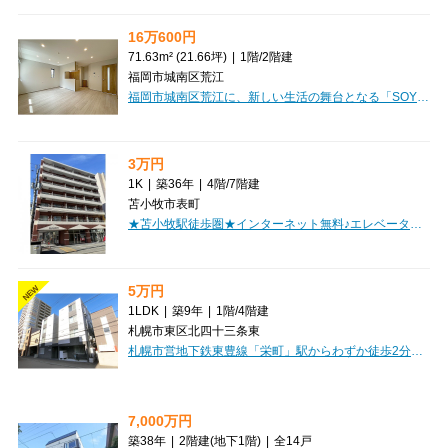
16万600円
71.63m² (21.66坪)
|
1階
/
2階建
福岡市城南区荒江
福岡市城南区荒江に、新しい生活の舞台となる「SOYO-terrace荒江」が誕生しました！2026年5月竣工の真新しい新築物件で、71.63㎡の広々とした3LDKは、ご家族やSOHO利用にもぴったりな空間です。室内にはエアコンが完備され、快適な毎日をサポートしてくれます。徒歩3分のサニー荒江店をはじめ、複数のスーパーが近くにあり、日々のお買い物にも困りません。駐車場も2台分ご用意できますので、お車をお持ちの方も安心ですね。小売・物販、教育・スクール、事務所など、様々なビジネスの拠点としてもおすすめです。新しい一歩を踏み出すあなたに、この素敵な空間で理想の暮らしを実現しませんか？ぜひ一度ご内覧ください。
3万円
1K
|
築36年
|
4階
/
7階建
苫小牧市表町
★苫小牧駅徒歩圏★インターネット無料♪エレベーター完備！単身者オススメのＲＣマンション！初期費用クレジット決済ＯＫ！お部屋探しはミニミニで！
5万円
NEW
1LDK
|
築9年
|
1階
/
4階建
札幌市東区北四十三条東
札幌市営地下鉄東豊線「栄町」駅からわずか徒歩2分の好立地に佇む「ボナールカノンN43」で、新しい暮らしを始めてみませんか。忙しい毎日を送る方にぴったりの駅近マンションです。広々とした10.2帖のLDKと4.6帖の洋室からなる1LDKは、お一人暮らしはもちろん、お二人での新生活にもゆとりをもたらします。西向きの角部屋で日当たりも良好、明るい光が差し込むお部屋は、毎日を心地よく彩ってくれるでしょう。インターネット利用料無料なのが嬉しいポイント。お引越し後すぐに快適なネット環境をお楽しみいただけます。オートロックやモニタ付インターホン、宅配BOX完備で、セキュリティ面も安心。バス・トイレ別、独立洗面台、システムキッチン（コンロ2口）といった人気の設備が充実しており、水回りも快適です。寒い冬も安心の灯油暖房も備わっています。周辺にはコンビニや銀行、ホームセンターが徒歩圏内に揃い、生活利便性も抜群。小学校も近く、子育て世代にも優しい環境です。敷金1ヶ月、礼金なしで初期費用を抑えられるのも魅力的ですね。保証人不要でご契約いただける場合もございますので、お気軽にご相談ください。デザ...
7,000万円
築38年
|
2階建
(地下1階)
|
全14戸