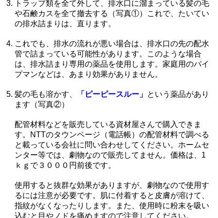
トラップ類を全て外して、排水口に溜まっている髪の毛
や石鹸カスを全て撤去する（写真①）これで、たいてい
の排水詰まりは、直ります。
これでも、排水の流れが悪い場合は、排水口の先の配水
管で詰まっている可能性があります。このような場合
は、排水詰まり専用の薬品を使用します。家庭用のパイ
プマンなどは、あまり効果がありません。
髪の毛も溶かす、
「ピーピースルー」
という薬品があり
ます（写真②）
配管材料などを販売している資材屋さんで購入できま
す。NTTのタウンページ（電話帳）の配管材料で調べる
と載っている会社に問い合わせしてください。ホームセ
ンター等では、劇物なので販売してません。価格は、1
ｋｇで３０００円前後です。
使用すると抜群な効果がありますが、劇物なので使用す
るには注意が必要です。肌に付着すると皮膚が溶けて、
指紋がなくなったりします。また、使用時に粉末を吸い
込むと目やノドを痛めますので注意してください。