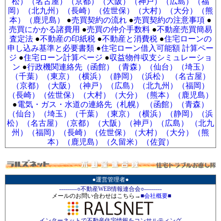
松）
（名古屋）
（京都）
（大阪）
（神戸）
（広島）
（福
岡）
（北九州）
（長崎）
（佐世保）
（大村）
（大分）
（熊
本）
（鹿児島）
●
売買契約の流れ
●
売買契約の注意事項
●
売買にかかる諸費用
●
売買の仲介手数料
●
不動産売買簡易
査定法
●
不動産の印紙税
●
不動産と消費税
●
住宅ローンの
申し込み基準と必要書類
●
住宅ローン借入可能額 計算ペー
ジ
●
住宅ローン計算ページ
●
収益物件収支シミュレーショ
ン
●
行政機関連絡先（函館）
（青森）
（仙台）
（埼玉）
（千葉）
（東京）
（横浜）
（静岡）
（浜松）
（名古屋）
（京都）
（大阪）
（神戸）
（広島）
（北九州）
（福岡）
（長崎）
（佐世保）
（大村）
（大分）
（熊本）
（鹿児島）
●
電気・ガス・水道の連絡先（札幌）
（函館）
（青森）
（仙台）
（埼玉）
（千葉）
（東京）
（横浜）
（静岡）
（浜
松）
（名古屋）
（京都）
（大阪）
（神戸）
（広島）
（北九
州）
（福岡）
（長崎）
（佐世保）
（大村）
（大分）
（熊
本）
（鹿児島）
（久留米）
（佐賀）
●運営管理者●
---------○不動産WEB情報連合会○---------
メールのお問い合わせはこちら→
■
会社概要
■
-インターネットで不動産住宅情報をコンサルティング-