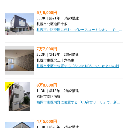
5万9,000円
3LDK
|
築21年
|
3階
/
3階建
札幌市北区屯田十条
札幌市北区屯田に佇む「グレースコートシオン」で、新しい暮らしを始めてみませんか？広々とした54.35㎡の3LDKは、11.2帖のLDKを中心に洋室が3部屋あり、ご家族はもちろん、ルームシェアをお考えの方にもぴったりの間取りです。南東向きの角部屋で、日当り良好なのが嬉しいポイント。室内はフローリングのデザイナーズ仕様で、毎日を快適にお過ごしいただけます。初期費用を抑えたい方に嬉しい敷金・礼金ゼロ！さらに、インターネット利用料無料なので、引っ越してすぐに快適なネット環境が手に入りますよ。バス・トイレ別、独立洗面台、温水洗浄トイレなど水回りも充実しており、カウンターキッチンで楽しくお料理もできそうですね。周辺にはスーパーやコンビニが徒歩7分圏内、幼稚園や小中学校も近く、子育て世代にも安心の環境が整っています。お車をお持ちの方には駐車場もご用意しておりますので、毎日の通勤やお出かけにも便利です。ぜひ一度、この素敵な物件をご覧ください！お問い合わせを心よりお待ちしております。
7万7,000円
2LDK
|
築12年
|
2階
/
4階建
札幌市東区北三十六条東
札幌市東区に位置する「Solaie N36」で、ゆとりの新生活を始めてみませんか？広々53.54m²の2LDKは、お一人暮らしはもちろん、お二人での暮らしにもぴったり。南向きで日当たりも良好なので、毎日を明るく快適にお過ごしいただけます。大切なペットと一緒に暮らせるのも嬉しいポイント。お散歩コースも近くに見つかるかもしれませんね。室内にはエアコンや灯油暖房、追い焚き機能付きのお風呂、独立洗面台など、暮らしを豊かにする設備が充実しています。全居室収納で、お部屋もすっきり片付きますよ。周辺にはスーパーやコンビニ、ドラッグストアが徒歩圏内にあり、毎日のお買い物にも困りません。小中学校も近く、子育て世代にも安心の環境です。さらに、敷金・礼金ゼロで初期費用を抑えられる上、家賃交渉も可能！今なら6月末まで賃貸仲介手数料無料キャンペーンも実施中ですので、この機会にぜひご検討ください。新しい暮らしを「Solaie N36」でスタートさせてみませんか？
6万8,000円
NEW
1LDK
|
築13年
|
2階
/
2階建
福岡市南区向野
福岡市南区向野に位置する「CB高宮リーザ」で、新しい毎日を始めてみませんか？西鉄天神大牟田線「大橋」駅・「高宮」駅から徒歩10分と、通勤・通学にも便利な立地です。広々とした31.99m²の1LDKは、お家賃68,000円、管理費3,000円と魅力的。新生活をすぐに始められる家具・家電付きなのが嬉しいポイント！さらにインターネット利用料も無料なので、毎月の費用を賢く抑えられます。オートロックや防犯カメラ、モニタ付インターホンで、安心の毎日をサポート。バス・トイレ別はもちろん、独立洗面台や温水洗浄トイレなど、水回り設備も充実しています。システムキッチンやカウンターキッチンで、お料理の時間がもっと楽しくなりますね。全居室収納に加え、納戸やトランクルーム、シューズボックスもあり、お荷物が多い方も安心の収納力です。デザイナーズ仕様の角部屋で、日当たりも良好。宅配BOXや24時間ゴミ出し可など、忙しい日々を快適にする設備も揃っています。スーパーやコンビニ、飲食店、小学校も徒歩圏内と、生活利便性も抜群。ぜひ一度、この快適な暮らしを体験しにいらしてください。
4万5,000円
1LDK
|
築20年
|
2階
/
2階建