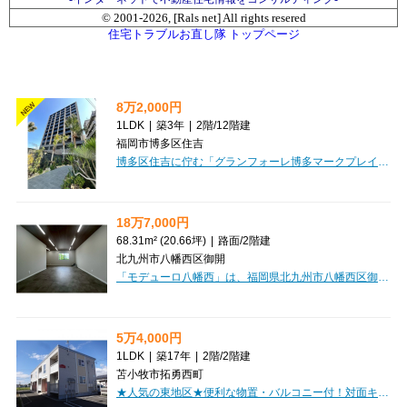
© 2001-
2026, [Rals net] All rights resered
住宅トラブルお直し隊 トップページ
8万2,000円
NEW
1LDK
|
築3年
|
2階
/
12階建
福岡市博多区住吉
博多区住吉に佇む「グランフォーレ博多マークプレイス」で、新しい暮らしを始めてみませんか？2023年1月築の綺麗なマンションで、1LDKの27.38㎡は単身の方やカップルにぴったりの広さです。家具・家電付なので、身軽にお引越しいただけますし、インターネット利用料が無料なのも嬉しいポイントですね。お料理が楽しくなるシステムキッチンには2口ガスコンロを完備。バス・トイレ別で独立洗面台や温水洗浄トイレ、浴室乾燥機も備わり、水回りの設備も充実しています。安心のオートロックや防犯カメラ、モニタ付インターホン、さらに宅配BOXや24時間ゴミ出し可など、快適な毎日をサポートする設備が揃っています。全居室収納に加え、納戸やシューズボックスもあり、お部屋をすっきりと保てます。角部屋で日当たりも良好、ペット（猫も！）と暮らせるのも魅力です。徒歩1分圏内にはスーパーやコンビニがあり、お買い物にも困りません。今なら家具家電プレゼントの特典もございますので、ぜひ一度ご覧ください。
18万7,000円
68.31m² (20.66坪)
|
路面
/
2階建
北九州市八幡西区御開
「モデューロ八幡西」は、福岡県北九州市八幡西区御開の、新しい事業の拠点にぴったりの物件です。すぐにご利用いただける真新しい空間で、あなたのビジネスをスタートさせませんか？約68.31㎡の広々としたスペースは、小売・物販店、教育・スクール、事務所など幅広い業種におすすめです。路面店なので、お客様にも見つけていただきやすいのが魅力ですね。快適な環境で業務に集中していただけます。さらに、駐車場は嬉しい4台無料！お客様の来店にも、スタッフの通勤にも大変便利です。カフェファディやゆめマートなど、スーパーが徒歩圏内に充実しており、日々のちょっとしたお買い物にも困りません。敷金・礼金・保証金はすべて0円で、初期費用を抑えられる上、1ヶ月のフリーレント期間もご用意。新しいスタートを応援する特典が満載です。新しい一歩を踏み出すあなたを、この「モデューロ八幡西」が力強くサポートします。ぜひ一度ご検討ください。
5万4,000円
1LDK
|
築17年
|
2階
/
2階建
苫小牧市拓勇西町
★人気の東地区★便利な物置・バルコニー付！対面キッチン！追焚機能付バス！浴室乾燥機・TVインターホン・ウォシュレット完備！初期費用クレジットカード決済OK！お部屋探しはミニミニで♪