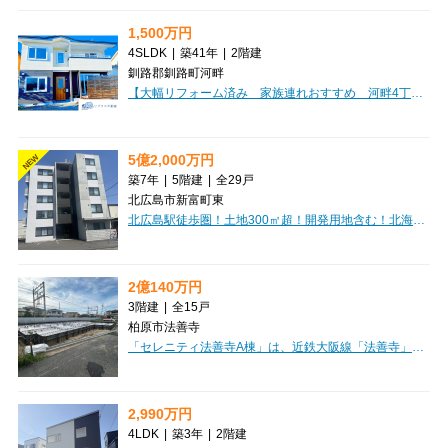
1,500万円
4SLDK
|
築41年
|
2階建
釧路郡釧路町河畔
【大幅リフォーム済み 家族連れおすすめ 河畔4丁目 中古住宅】「こんな家が欲しかった」が詰まった一邸！新築をご検討中の方にこそ、一度ご覧いただきたい住まいです。オーナー様が約500万円をかけて理想の住まいへとさらにリフォームし、2024年には全サッシを200万円で新品へ交換。見た目だけでなく、快適性や断熱性にもこだわり、大切に住まれてきました。広々19.5帖のLDKをはじめ、全居室収納・ウォークインクローゼット・シューズインクローゼットを完備。250㎡のゆとりある敷地には駐車3台可能で、ツルハドラッグやコンビニまで約2分で生活利便性も良好です。築41年の住宅ですが、新耐震基準で大幅リフォーム済みです。現在、同じ内容を新築で実現しようとすると多くの費用が必要になります。写真だけでは伝わらない魅力があるからこそ、ぜひ現地でご体感ください！きっと「こんな家が欲しかった」と感じていただける一邸です。
5億2,000万円
NEW
築7年
|
5階建
|
全29戸
北広島市新富町東
北広島駅徒歩圏！土地300㎡超！開発用地含む！北海道北広島市に佇む「TONY TOWER KITAHIROSHIMA」は、現在満室稼働中の魅力的な一棟マンションです。JR千歳線「北広島」駅から徒歩5分とアクセスしやすく、日々の暮らしを豊かにする周辺施設が充実しています。東光ストアまで徒歩8分、セブンイレブンや郵便局、北海道銀行も徒歩9分圏内に揃い、お買い物や用事をスムーズに済ませられるのが嬉しいポイントです。建物は堅牢な鉄筋コンクリート造の5階建て。オートロックやエレベーター、インターネット接続環境も整っており、入居者様が安心して快適に過ごせる設備が魅力です。1LDKから2LDKまで、専有面積36.28㎡～74.12㎡と幅広い間取りをご用意しており、多様なライフスタイルに対応します。屋外33台、外部借上げ駐車場3台を含む駐車場も完備されており、お車をお持ちの方にも便利です。安定した資産形成をお考えの方にも、ぜひご検討いただきたい一棟です。
2億140万円
3階建
|
全15戸
柏原市法善寺
「セレニティ法善寺A棟」は、近鉄大阪線「法善寺」駅から徒歩5分の好立地にある、魅力的な一棟アパートです。投資用物件として、現在全戸賃貸中ですので、ご購入後すぐに安定した家賃収入が期待できるオーナーチェンジ物件となっております。2026年に建築確認を受けているため、まだ新しい綺麗な建物で、木造3階建て、総戸数15戸。1LDKと2LDKの間取りは、単身者様からファミリー層まで幅広いニーズに応えられます。オートロックやバス/トイレ別、インターネット完備など、入居者様が快適に過ごせる設備が充実。徒歩3分にコンビニ、徒歩2分に病院があり、スーパーも徒歩圏内と、日々の暮らしに便利な環境が整っています。価格20,140万円、表面利回り7.0%と、将来を見据えた資産形成にぴったりの一棟です。ぜひご検討ください。
2,990万円
4LDK
|
築3年
|
2階建