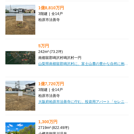
1億8,810万円
3階建
|
全14戸
柏原市法善寺
5万円
242m² (73.2坪)
南都留郡鳴沢村鳴沢村一円
山梨県南都留郡鳴沢村に、富士山麓の豊かな自然に抱かれた「紅葉台センチュリーヴィラ」の土地をご紹介します。約242㎡の広々とした敷地は、田舎暮らしやリゾートの拠点として、あなたの夢を形にするのに最適です。上下水道や電気といった生活に必要なインフラが整っていますので、快適な暮らしの基盤も安心です。美しい自然の中で、自分だけの特別な場所を創りませんか？この素晴らしい機会を、ぜひご検討ください。価格は5万円です。【維持管理費】・土地のみ：15,000円／年額・土地・建物：42,000円／年額【購入後の費用】・名義変更手数料：100,000円・建築工事負担金（新築時）：200,000円・重機使用負担金：50,000円・水道加入金：200,000円
1億7,720万円
3階建
|
全14戸
柏原市法善寺
大阪府柏原市法善寺に佇む、投資用アパート「セレニティ法善寺C棟」のご紹介です。近鉄大阪線「法善寺」駅から徒歩5分と、日々の通勤・通学にも便利な立地が魅力ですね。建物は3階建ての木造で、1LDKと2DKの間取りをご用意しており、専有面積は34.0㎡から40.4㎡と、多様なライフスタイルに対応できる設計です。オートロック完備でセキュリティ面も安心。バス・トイレ別で快適な暮らしをサポートし、インターネット環境も整っているのが嬉しいポイントです。周辺には市立柏原病院が徒歩2分、ファミリーマートが徒歩3分と、いざという時やちょっとしたお買い物にも困らない便利な環境が広がっています。スーパーも徒歩圏内に複数あり、日々の暮らしを豊かに彩ってくれるでしょう。こちらは複数棟一括売りのオーナーチェンジ物件で、現在賃貸中です。想定年間収入12,405,600円、表面利回り7.0%と、安定した収益が期待できる魅力的な投資物件となっております。ぜひこの機会に、新たな資産形成を始めてみませんか。
1,300万円
2719m² (822.49坪)
小樽市朝里川温泉