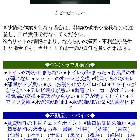
② ピーピースルー
※実際に作業を行なう場合は、器物の破損や怪我などに注
意し、自己責任で行なってください。
※当サイトの情報により、なんらかの損害・不利益が発生
した場合でも、当サイトでは一切の責任を負いかねます。
◆住宅トラブル解消◆
●
トイレの水が止まらない
●
トイレが詰まった
●
お風呂の水
が流れない
●
シャワーの水モレと交換
●
蛇口からの水モレ
●
部屋がドブ臭い
●
水・お湯の止め方イロイロ
●
チャイムが
ならない
●
テレビ映りが悪い
●
漏電ブレーカーがオチル
●
換気扇の交換
●
電話がならない
●
ドアが閉まりにくい
●
ド
アノブ交換
●
水道凍結防止1
●
水道凍結防止2
●
結露がヒド
イ
◆不動産アドバイス◆
●
賃貸物件の下見チェックポイント
●
賃貸借契約の流れ
●
賃
貸契約時の必要なお金・書類（札幌）
（函館）
（青森）
（仙台）
（埼玉）
（千葉）
（東京）
（横浜）
（静岡）
（浜