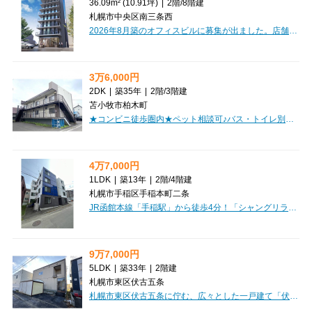
36.09m² (10.91坪)
|
2階
/
8階建
札幌市中央区南三条西
2026年8月築のオフィスビルに募集が出ました。店舗相談可（業種応相談）になります。テナント探しはCLEAR不動産にお任せください。オンライン内見・相談も可能ですのでお気軽にご相談ください。
3万6,000円
2DK
|
築35年
|
2階
/
3階建
苫小牧市柏木町
★コンビニ徒歩圏内★ペット相談可♪バス・トイレ別！敷金礼金0円！初期費用クレジット決済OK!お部屋探しはミニミニで！
4万7,000円
1LDK
|
築13年
|
2階
/
4階建
札幌市手稲区手稲本町二条
JR函館本線「手稲駅」から徒歩4分！「シャングリラ手稲」で、新しい暮らしを始めてみませんか？広々とした9.8帖のLDKと4.5帖の洋室がある1LDKは、お一人暮らしはもちろん、お二人での新生活にもぴったりの32.35㎡です。初期費用を抑えたい方に嬉しい敷金・礼金ゼロ！さらに、インターネット利用料が無料なのも大きな魅力ですね。オートロックやモニタ付インターホンでセキュリティ面も安心。北海道の冬には心強い灯油暖房も完備しています。バス・トイレ別、独立洗面台、温水洗浄トイレなど水回りの設備も充実しており、毎日を快適にお過ごしいただけます。徒歩圏内にはコンビニや銀行、イオン札幌手稲駅前ショッピングセンターがあり、日々のお買い物にも困りません。保育園や小学校も近く、子育て世代にも優しい環境です。保証人不要でご契約いただける点も、スムーズなご入居をサポートします。機能性とデザイン性を兼ね備えたこのお部屋で、素敵な新生活をスタートさせてください。
9万7,000円
5LDK
|
築33年
|
2階建
札幌市東区伏古五条
札幌市東区伏古五条に佇む、広々とした一戸建て「伏古5-3戸建」で、新しい暮らしを始めてみませんか？5LDKのゆとりある間取りは、ご家族それぞれのプライベート空間を大切にしながら、リビングダイニングで団らんの時間を過ごすのにぴったり。専有面積109.5㎡の広さで、快適な毎日が待っています。嬉しいポイントは、インターネット利用料無料！日々の通信費を気にせず、趣味や仕事に集中していただけますね。敷金1ヶ月、礼金なしで初期費用を抑えやすいのも魅力です。さらに、駐車場1台分が無料なのも嬉しい配慮。お車をお持ちの方も安心です。バス・トイレ別、独立洗面台など、水回りの設備も充実しています。お家の近くにはコンビニやドラッグストアが徒歩4分圏内にあり、急なお買い物にも便利。保育園や小学校も徒歩圏内で、子育て世代にも優しい環境が整っています。保証人不要で、新しい生活への一歩を踏み出しやすいこちらの物件で、理想の暮らしを実現しませんか？ぜひ一度、ご内覧ください。