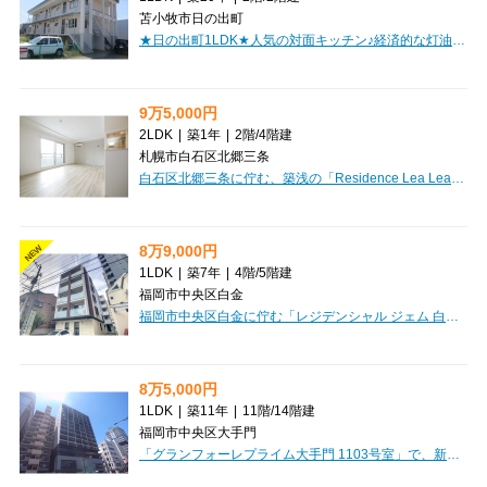
苫小牧市日の出町
★日の出町1LDK★人気の対面キッチン♪経済的な灯油ボイラー！TVインターフォン付き！初期費用クレジット決済OK!お部屋探しはミニミニで！
9万5,000円
2LDK
|
築1年
|
2階
/
4階建
札幌市白石区北郷三条
白石区北郷三条に佇む、築浅の「Residence Lea Lea」で新生活を始めてみませんか？JR白石駅まで徒歩13分、南東向きの最上階4階のお部屋は、陽光が心地よく差し込む2LDK（56.13㎡）のゆとりある空間です。大切なペットと一緒に暮らせるのが嬉しいポイント。インターネット利用料が無料で、都市ガス対応、エアコンやガス暖房も完備しているので、一年を通して快適にお過ごしいただけます。オートロックや防犯カメラ、モニタ付インターホンでセキュリティも安心。忙しい毎日をサポートする宅配BOXもございます。システムキッチンには独立洗面台、温水洗浄トイレ、浴室乾燥機、追い焚き機能付きバスルームと水回り設備も充実。敷金0円で初期費用を抑えられるのも魅力的ですね。徒歩5分圏内にスーパーやコンビニ、ドラッグストアがあり、お買い物も大変便利。小学校や中学校も近く、子育て世代にも優しい住環境です。駐車場もご用意できますので、お車をお持ちの方も安心。ぜひ一度、この快適な住まいをご体験ください。お問い合わせお待ちしております！
8万9,000円
NEW
1LDK
|
築7年
|
4階
/
5階建
福岡市中央区白金
福岡市中央区白金に佇む「レジデンシャル ジェム 白金」で、新しい暮らしを始めてみませんか？西鉄平尾駅から徒歩8分、月々89,000円、管理費5,000円で1LDK（33.15㎡）のお部屋をご案内いたします。最大の魅力は、新生活をすぐに始められる「家具家電プレゼント」！初期費用を抑えたい方には嬉しいポイントですね。大切なペットとの暮らしもご相談いただけます。室内は、システムキッチンにガスコンロ、冷蔵庫も備わり、お料理が楽しくなること間違いなし。バス・トイレ別、独立洗面台、温水洗浄トイレ、追い焚き機能付きのお風呂と水回りも充実。全居室収納、納戸、シューズボックスも完備で、お荷物が多い方も安心です。オートロック、モニター付きインターホン、防犯カメラでセキュリティも安心。宅配BOXや24時間ゴミ出し可能、エレベーター、駐輪場といった共用設備も充実し、日々の生活を快適にサポートします。マックスバリュエクスプレスやセブンイレブンが徒歩2分圏内にあり、お買い物にも大変便利。新星保育園や高宮小学校も徒歩圏内で、子育て世代のご家族にもおすすめの環境です。「レジデンシャル ジェム...
8万5,000円
1LDK
|
築11年
|
11階
/
14階建
福岡市中央区大手門
「グランフォーレプライム大手門 1103号室」で、新しい生活を始めてみませんか？福岡市中央区大手門に佇む、1LDKの快適な空間です。月々85,000円の賃料で、管理費は3,000円。大切なペット（猫ちゃんもOK！）と一緒に暮らせるのが嬉しいポイント。さらに家具・家電付きで、インターネット利用料も無料なので、初期費用を抑えながらスムーズに新生活をスタートできます。オートロックや防犯カメラ、モニター付きインターホンでセキュリティも万全。宅配BOXやエレベーター、屋内駐車場も完備しており、日々の暮らしをサポートします。バス・トイレ別はもちろん、浴室乾燥機やシャワー付洗面化粧台など水回り設備も充実しています。徒歩1分圏内にドラッグストアや郵便局、コンビニが揃い、生活利便性は抜群。小学校・中学校も徒歩7分と近く、お子様の通学も安心です。分譲タイプのしっかりとしたマンションの11階部分で、開放感あふれる暮らしが待っています。ぜひ一度、この素晴らしいお部屋をご覧になりませんか？