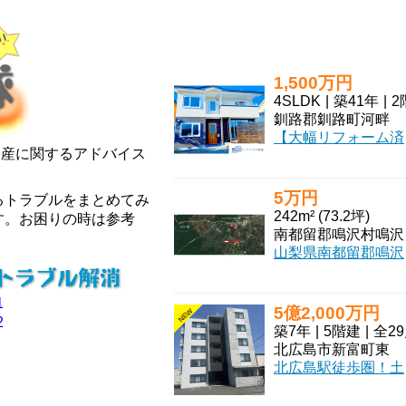
1,500万円
4SLDK
|
築41年
|
2
釧路郡釧路町河畔
【大幅リフォーム済み 家族連れおすすめ 河畔4丁目 中古住宅】「こんな家が欲しかった」が詰まった一邸
動産に関するアドバイス
5万円
るトラブルをまとめてみ
242m² (73.2坪)
す。お困りの時は参考
南
山梨県南都留郡鳴沢村に、富士山麓の豊かな自然に抱かれた「紅葉台センチュリーヴィラ
1
5億2,000万円
NEW
2
築7年
|
5階建
|
全2
北広島市新富町東
北広島駅徒歩圏！土地300㎡超！開発用地含む！北海道北広島市に佇む「TONY TOWER KITAHIRO