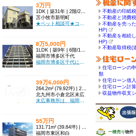
3万円
不動産の印紙
1DK
|
築31年
|
2階
/
2階建
苫小牧市新明町
不動産と消費
★ペット相談可★コンビニ徒歩圏内！無料Wi-Fi完備！駐車料金込！初期費用クレジット決済OK!お部屋探しはミニミニで！
不動産を売った
HP)
不動産を相続し
HP)
8万5,000円
不動産取得税(道
1LDK
|
築9年
|
6階
/
13階建
福岡市博多区千代
福岡市博多区千代に佇む「アルファシオベイス博多」で、新しい暮らしを始めてみませんか？福岡市営地下鉄箱崎線「千代県庁口」駅から徒歩3分という、毎日の通勤・通学に嬉しい駅近の立地が魅力です。お部屋は広々34.8㎡の1LDK。お一人暮らしはもちろん、カップルにもぴったりのゆとりの空間です。月々85,000円、管理費3,000円で、憧れの分譲タイプマンションに住めるのも嬉しいポイントですね。室内はデザイナーズ仕様で、家具・家電付きなので、引っ越しもスムーズに始められます。オートロックや防犯カメラでセキュリティも安心。バス・トイレ別、独立洗面台、追い焚き風呂と水回りも充実しており、快適な毎日をサポートします。徒歩1分圏内にスーパーや飲食店があり、コンビニや病院も近く、生活利便性も抜群。小学校・中学校も徒歩圏内で、子育て世代にも優しい環境です。快適な設備と便利な周辺環境が揃ったこのお部屋で、素敵な新生活をぜひスタートさせてください。
住宅ローンの
類
住宅ローン借入
39万6,000円
住宅ローン計
264.2m² (79.92坪)
|
2階建
収益物件収支
北九州市小倉北区末広
末広事務所は、福岡県北九州市小倉北区末広に位置する、広々とした貸店舗・貸事務所（一棟）のご紹介です。約264.2㎡ものゆとりの空間は、様々な業種に対応可能。新しいビジネスの拠点として、理想的な環境を築いていただけます。初期費用を抑えたい方に嬉しい敷金0円！礼金は1ヶ月分となっております。駐車場は嬉しい4台分をご用意しており、月額5,500円/台でご利用いただけます（空き状況は要相談）。お車でのアクセスもスムーズで、お客様や従業員の方にも便利ですね。周辺には徒歩1分のコンビニ「ローソン」があり、急な買い物にも困りません。また、病院やスーパーも徒歩圏内に揃っており、ビジネスライフをしっかりサポートしてくれます。角地に位置し、視認性も良好です。鉄骨造2階建てのしっかりとした建物で、男女別トイレも完備。この機会に、末広事務所で新たな一歩を踏み出しませんか？ぜひ一度、現地をご覧になってみてください。
55万円
131.71m² (39.84坪)
|
路面
/
5階建
福岡市東区和白