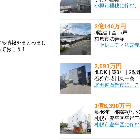
小樽市稲穂に佇む、一棟アパート「ＴＳ小樽」のご紹介です。JR函館本線「小樽駅」からなんと
2億140万円
3階建
|
全15戸
柏原市法善寺
する情報をまとめまし
っておこう！
2,990万円
4LDK
|
築3年
|
2階
石狩市花川東一条
北海道石狩市に、ご家族の新しい物語が始まる素敵なお住まいのご紹介です。2023年7月築の新しい一
1億6,390万円
築46年
|
4階建
(地下
札幌市豊平区平岸三
札幌市豊平区に佇む「AMS平岸313」は、札幌市営地下鉄南北線「南平岸」駅から徒歩3分という、毎日の通勤・通