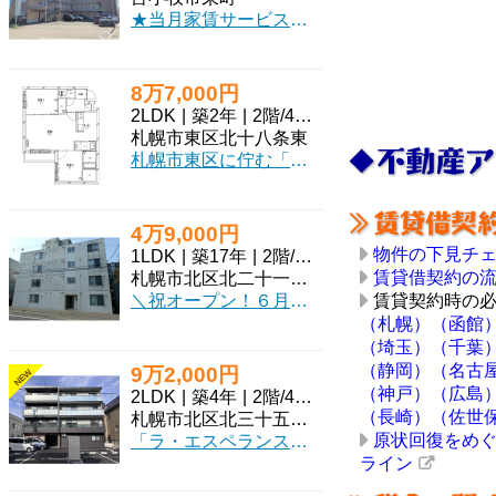
★当月家賃サービス★中心部のマンション物件♪スーパー徒歩圏内！青空駐車！初期費用クレジット決済OK!お部屋探しはミニミニで！
8万7,000円
2LDK
|
築2年
|
2階
/
4階建
札幌市東区北十八条東
札幌市東区に佇む「シティプレミア環状通東」で、新しい暮らしを始めてみませんか？築浅の綺麗な2LDKマンションで、札幌市営地下鉄東豊線「環状通東」駅まで徒歩8分とアクセスも良好です。広々とした13.9帖のLDKは、南向きのバルコニーから明るい光が差し込み、毎日を心地よく彩ってくれます。50.87㎡のゆとりの空間は、お一人暮らしはもちろん、お二人での新生活にもぴったり。インターネット利用料無料は、日々の暮らしに嬉しいポイントですね。システムキッチンや独立洗面台など水回りも充実。オートロック、モニタ付インターホン、防犯カメラ、宅配BOXとセキュリティ面も安心です。さらに、大切なペット（猫ちゃんも！）と一緒に暮らせるのも魅力。徒歩4分圏内にスーパーやコンビニ、ドラッグストアが揃い、小学校も徒歩6分と、日々の生活がとても便利に。快適で安心な毎日がここから始まります。ぜひ一度、ご覧ください。
4万9,000円
物件の下見チ
1LDK
|
築17年
|
2階
/
4階建
賃貸借契約の
札幌市北区北二十一条西
＼祝オープン！６月末まで賃貸仲介手数料が【無料】新生活の初期費用をグッと抑えるチャンス！／ 新店舗のオープンを記念して、期間限定の大感謝キャンペーンを開催中！今ならなんと【賃貸仲介手数料無料】に！ 引っ越しにかかる初期費用を少しでも抑えて、その分を新しい家具や家電、あるいは新生活の準備に回しませんか？ 他社で見つけた物件でも、当店ならお得にご紹介できる場合がございます。 札幌市内近郊はもちろん来店不要のオンライン対応可能です！当社は「総合仲介」と言う形で営業しておりますので、賃貸仲介はもちらんテナント・事務所・売買案件についても全てご案内可能です
賃貸契約時の
（札幌）
（函館
（埼玉）
（千葉
（静岡）
（名古
9万2,000円
NEW
（神戸）
（広島
2LDK
|
築4年
|
2階
/
4階建
（長崎）
（佐世
札幌市北区北三十五条西
原状回復をめ
「ラ・エスペランス麻生」で、快適な新生活を始めてみませんか？2022年3月築のマンションで、広々51.1㎡の2LDKは、ご家族やカップルにもぴったりのゆとりの空間です。札幌市営地下鉄南北線「麻生駅」まで徒歩9分、複数路線が利用できるので通勤・通学にも便利ですね。インターネット利用料無料は、毎日の生活に嬉しいポイント。オートロック、モニタ付インターホン、防犯カメラで安心の毎日をサポートいたします。室内にはシステムキッチンや追い焚き機能付きバス、独立洗面台など水回りの設備が充実。ウォークインクローゼットやシューズボックスで収納もたっぷり確保できます。南西向きのバルコニーで日当たりも良好です。徒歩圏内にはショッピングセンターやドラッグストア、コンビニがあり、お買い物にも困りません。小学校や中学校も近く、子育て世代にも安心の環境が整っています。礼金ゼロ、保証人不要、家賃保証会社利用可で初期費用も抑えやすいですよ。ぜひこのお部屋で、素敵な暮らしをスタートしてください。
ライン