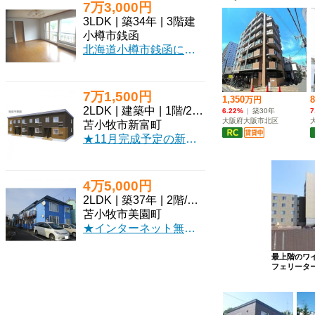
7万3,000円
3LDK
|
築34年
|
3階建
小樽市銭函
北海道小樽市銭函に位置する「銭函1丁目12-25貸家」で、心豊かな新生活を始めてみませんか？広々とした101.02㎡の3LDKテラスハウスは、ご家族でのびのびと暮らしたい方にぴったりです。特におすすめは、和室から望む美しい海の景色。日々の喧騒を忘れ、穏やかな潮風を感じながら過ごす時間は、きっと特別なものになるでしょう。ウォークインクローゼットをはじめ、全居室にたっぷり収納があり、お部屋をすっきりと保てます。バス・トイレ別、独立洗面台など水回りも快適です。お車は2台分の無料駐車場と個別車庫を完備しており、カーライフも安心（車庫高180cmのため車種によってはご確認をお願いします）。徒歩圏内にはスーパーやコンビニ、郵便局があり、日々の買い物や用事もスムーズです。小中学校も近く、お子様の通学も安心の立地。自然に囲まれた穏やかな環境で、憧れの田舎暮らしを満喫できるこの住まいで、新しい思い出をたくさん作ってください。礼金なしで初期費用を抑えられるのも嬉しいポイントです。
7万1,500円
2LDK
|
建築中
|
1階
/
2階建
苫小牧市新富町
★11月完成予定の新築★スーパー、コンビニ徒歩圏内で便利♪駐車場2台目相談可（＋2,200円）！ペット相談可！初期費用クレジットカード決済可能！
4万5,000円
2LDK
|
築37年
|
2階
/
2階建
苫小牧市美園町
★インターネット無料★ケーブルテレビ導入♪駐車料込みでお得！初期費用クレジットカード決済ＯＫ！