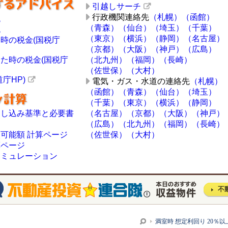
引越しサーチ
行政機関連絡先
（札幌）
（函館）
税
（青森）
（仙台）
（埼玉）
（千葉）
税
（東京）
（横浜）
（静岡）
（名古屋）
時の税金(国税庁
（京都）
（大阪）
（神戸）
（広島）
た時の税金(国税庁
（北九州）
（福岡）
（長崎）
（佐世保）
（大村）
庁HP)
電気・ガス・水道の連絡先
（札幌）
（函館）
（青森）
（仙台）
（埼玉）
（千葉）
（東京）
（横浜）
（静岡）
申し込み基準と必要書
（名古屋）
（京都）
（大阪）
（神戸）
（広島）
（北九州）
（福岡）
（長崎）
可能額 計算ページ
（佐世保）
（大村）
算ページ
シミュレーション
不