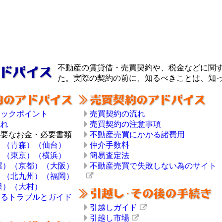
不動産の賃貸借・売買契約や、税金などに関
た。実際の契約の前に、知るべきことは、知
ェックポイント
売買契約の流れ
流れ
売買契約の注意事項
必要なお金・必要書類
不動産売買にかかる諸費用
）
（青森）
（仙台）
仲介手数料
）
（東京）
（横浜）
簡易査定法
屋）
（京都）
（大阪）
不動産売買で失敗しない為のサイト
）
（北九州）
（福岡）
保）
（大村）
ぐるトラブルとガイド
引越しガイド
引越し市場