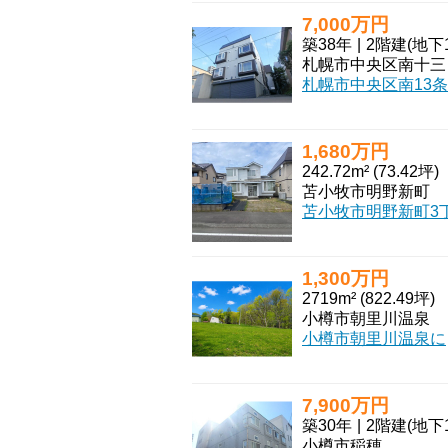
7,000万円
築38年
|
2階建
(地下1階
札
1,680万円
242.72m² (73.42坪)
苫小牧市明野新町
1,300万円
2719m² (822.49坪)
小樽市朝里川温泉
小樽市朝里川温泉に、あなたの夢を叶える広大な土地が登場しました！約2719㎡（約822坪）
7,900万円
築30年
|
2階建
(地下1階
小樽市稲穂