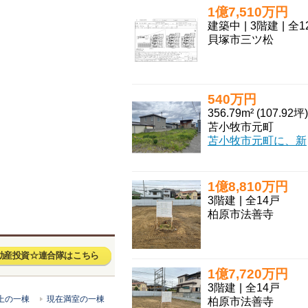
1億7,510万円
建築中
|
3階建
|
全1
貝塚市三ツ松
540万円
356.79m² (107.92坪)
苫小牧市元町
苫小牧市元町に、新しい暮らしの舞台となる素敵な土地が登場しました！356.79m²の広々
1億8,810万円
3階建
|
全14戸
柏原市法善寺
動産投資☆連合隊はこちら
1億7,720万円
3階建
|
全14戸
柏原市法善寺