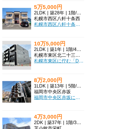
5万5,000円
2LDK
|
築28年
|
1階
/
2階建
札幌市西区八軒十条西
札幌市西区八軒十条西に位置するアパート「スカイテラスみか」で、新しい生活を始めてみませんか？広々とした47.92㎡の2LDKは、お二人暮らしやご家族にぴったりの空間です。南西向きの角部屋で、明るい日差しが差し込むリビングは、毎日を心地よく彩ってくれるでしょう。室内にはエアコンやモニタ付インターホン、独立洗面台、室内洗濯機置場など、快適な暮らしをサポートする設備が充実しています。冬には嬉しい灯油暖房も完備。敷金は55,000円、礼金はゼロなので、初期費用を抑えたい方にもおすすめです。徒歩1分の場所にコンビニがあり、急なお買い物にも困りません。小学校まで徒歩7分、中学校まで徒歩10分と、お子様の通学も安心の距離です。無料駐車場もございますので、お車をお持ちの方も安心（長さ制限あり、要現地確認）。ぜひ一度、現地でこの魅力をご体感ください。
10万5,000円
2LDK
|
築1年
|
1階
/
4階建
札幌市東区北二十三条東
札幌市東区に佇む「DOMAIN23」で、新しい暮らしを始めてみませんか？2025年4月竣工の築浅マンションで、南向きの2LDKは50.52㎡とゆとりの広さ。LDKは12.7帖もあり、ご家族やパートナーとの団らんの時間を豊かに彩ります。札幌市営地下鉄南北線「北24条」駅まで徒歩7分とアクセスも良好。スーパーやコンビニ、飲食店も徒歩圏内に揃い、毎日のお買い物やお食事にも困りません。室内はシステムキッチンにIHクッキングヒーター、3口コンロで料理が楽しくなること間違いなし。バス・トイレ別、独立洗面台、温水洗浄トイレなど水回りも充実しており、ウォークインクローゼットやシューズボックスで収納もたっぷり。オートロック、TVモニター付インターホン、防犯カメラでセキュリティも安心です。インターネット利用料無料なのも嬉しいポイント。エアコンも完備で一年中快適に過ごせます。駐車場も完備しており、お車をお持ちの方にも便利です。お二人暮らしや新婚さんにもぴったりの、魅力あふれるお部屋です。ぜひ一度、ご内覧ください。
8万2,000円
1LDK
|
築13年
|
5階
/
7階建
福岡市中央区赤坂
福岡市中央区赤坂に佇む「グランドヴィラス赤坂」で、新しい暮らしを始めてみませんか？ 7階建ての5階にあるこちらのお部屋は、洗練されたデザイナーズ仕様で、なんと家具・家電付き！引っ越し費用を抑えて、すぐに快適な生活をスタートできるのが嬉しいポイントです。さらにインターネット利用料が無料なので、月々の出費も抑えられますよ。福岡市営地下鉄七隈線「桜坂駅」まで徒歩8分とアクセスも良好。周辺にはスーパーやコンビニ、ドラッグストア、病院が徒歩数分圏内に揃い、日々の生活がとても便利に。28.15㎡の1LDKは、お一人暮らしはもちろん、お二人での新生活にもぴったりです。オートロックや防犯カメラで安心のセキュリティ。バス・トイレ別、独立洗面台、浴室乾燥機、追い焚き機能、システムキッチン（IHクッキングヒーター）など、暮らしを豊かにする設備が充実しています。ぜひ一度、この魅力的なお部屋をご覧ください。
4万3,000円
2DK
|
築37年
|
1階
/
3階建
苫小牧市栄町