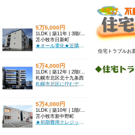
5万5,000円
1LDK
|
築11年
|
3階
/
3階建
苫小牧市日新町
★オール電化★近隣に商業施設あり！最上階！角部屋！広々1LDK！シャンドレ、ウォシュレット付！初期費用クレジット決済OK！お部屋探しはミニミニで！
住宅トラブルお直
5万4,000円
1LDK
|
築12年
|
2階
/
4階建
札幌市北区北十九条西
札幌市北区に佇むデザイナーズマンション「プリマクラッセ」で、新しい暮らしを始めてみませんか？札幌市営地下鉄南北線「北１８条駅」まで徒歩4分と、毎日の通勤・通学にも嬉しい立地です。11.2帖のLDKと5.5帖の洋室を備えた37.01㎡の1LDKは、お一人暮らしはもちろん、お二人での新生活にも心地よい空間となりそうですね。インターネット利用料無料は、毎日の生活に嬉しいポイントです。オートロックや防犯カメラ、モニタ付インターホンでセキュリティも安心。宅配BOXも完備しているので、お留守の際も荷物の受け取りがスムーズです。バス・トイレ別、独立洗面台、温水洗浄トイレなど水回りも充実しており、エアコンと灯油暖房で一年中快適に過ごしていただけます。徒歩圏内にはスーパーやコンビニ、郵便局、保育園、小中学校があり、日々の買い物や子育てにも便利な環境が整っています。礼金0円で初期費用を抑えられるのも魅力的。保証人不要で、2人入居もご相談いただけます。快適な毎日をぜひご体験ください。
5万4,000円
1LDK
|
築10年
|
1階
/
2階建
苫小牧市新中野町
★初期費用クレジットカード決済ＯＫ★内装オシャレ！苫小牧中心部！システムキッチン・シャンドレ完備！