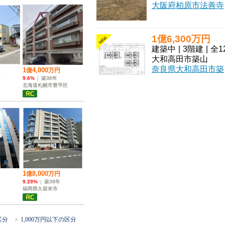
大阪府柏原市法善寺に佇む、投資用アパート「セレニティ法善寺C棟」のご紹介です。近鉄大阪線「法善寺」駅から徒歩5
1億6,300万円
NEW
建築中
|
3階建
|
全1
大和高田市築山
奈良県大和高田市築山に、新しい暮らしの舞台となる「セレニティ築山 Ⅰ棟」が誕生します！2027